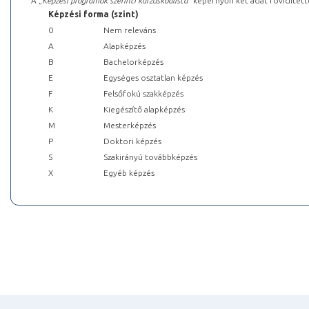
A „
Képzési programok szerinti kurzuskódlista
” képernyőn két adat rövidített
Képzési forma (szint)
0
Nem releváns
A
Alapképzés
B
Bachelorképzés
E
Egységes osztatlan képzés
F
Felsőfokú szakképzés
K
Kiegészítő alapképzés
M
Mesterképzés
P
Doktori képzés
S
Szakirányú továbbképzés
X
Egyéb képzés