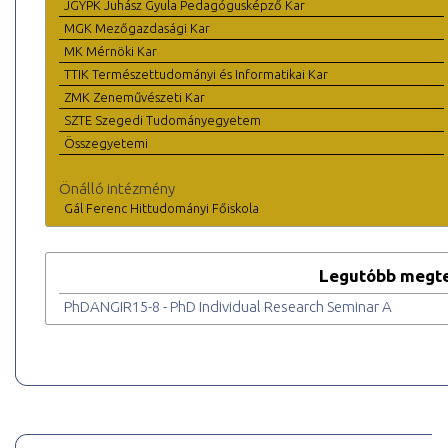
JGYPK Juhász Gyula Pedagógusképző Kar
MGK Mezőgazdasági Kar
MK Mérnöki Kar
TTIK Természettudományi és Informatikai Kar
ZMK Zeneművészeti Kar
SZTE Szegedi Tudományegyetem
Összegyetemi
Önálló intézmény
Gál Ferenc Hittudományi Főiskola
Legutóbb megte
PhDANGIR15-8 - PhD Individual Research Seminar A