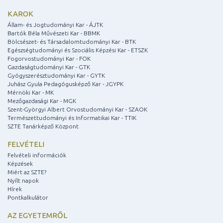
KAROK
Állam- és Jogtudományi Kar - ÁJTK
Bartók Béla Művészeti Kar - BBMK
Bölcsészet- és Társadalomtudományi Kar - BTK
Egészségtudományi és Szociális Képzési Kar - ETSZK
Fogorvostudományi Kar - FOK
Gazdaságtudományi Kar - GTK
Gyógyszerésztudományi Kar - GYTK
Juhász Gyula Pedagógusképző Kar - JGYPK
Mérnöki Kar - MK
Mezőgazdasági Kar - MGK
Szent-Györgyi Albert Orvostudományi Kar - SZAOK
Természettudományi és Informatikai Kar - TTIK
SZTE Tanárképző Központ
FELVÉTELI
Felvételi információk
Képzések
Miért az SZTE?
Nyílt napok
Hírek
Pontkalkulátor
AZ EGYETEMRŐL