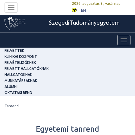
2026. augusztus 9., vasárnap
Toggle
EN
navigation
Szegedi Tudományegyetem
Toggl
navig
FELVETTEK
KLINIKAI KÖZPONT
FELVÉTELIZŐKNEK
FELVETT HALLGATÓKNAK
HALLGATÓKNAK
MUNKATÁRSAKNAK
ALUMNI
OKTATÁSI REND
Tanrend
Egyetemi tanrend