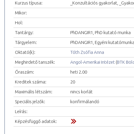
Kurzus típusa:
_Konzultációs gyakorlat, _Gyakor
Mikor:
Hol:
Tantárgy:
PhDANGIR1, PhD kutató munka
Tárgyelem:
PhDANGIR1, Egyéni kutatómunka
Oktató(k):
Tóth Zsófia Anna
Meghirdető tanszék:
Angol-Amerikai Intézet
(
BTK Böl
Óraszám:
heti 2.00
Kreditek száma:
20
Maximális létszám:
nincs korlát
Speciális jelzők:
konfirmálandó
Leírás:
Képzésfüggő adatok: