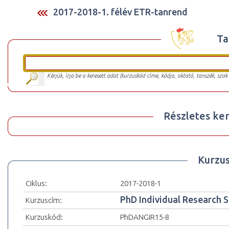
2017-2018-1. félév ETR-tanrend
Ta
Kérjük, írja be a keresett adat (kurzuskód címe, kódja, oktató, tanszék, szak
Részletes ker
Kurzu
Ciklus:
2017-2018-1
PhD Individual Research 
Kurzuscím:
Kurzuskód:
PhDANGIR15-8