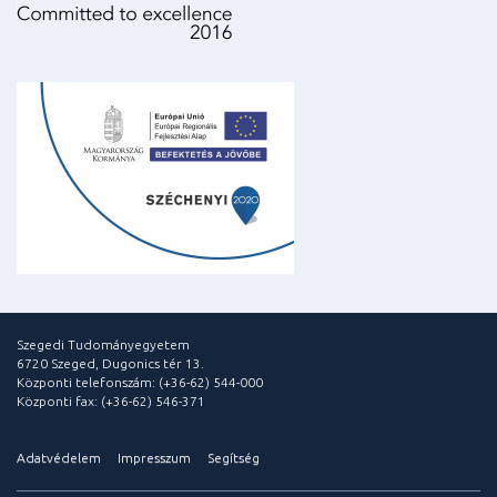
Szegedi Tudományegyetem
6720 Szeged, Dugonics tér 13.
Központi telefonszám: (+36-62) 544-000
Központi fax: (+36-62) 546-371
Adatvédelem
Impresszum
Segítség