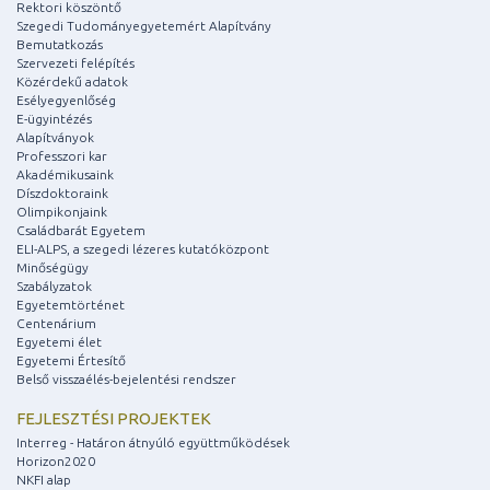
Rektori köszöntő
Szegedi Tudományegyetemért Alapítvány
Bemutatkozás
Szervezeti felépítés
Közérdekű adatok
Esélyegyenlőség
E-ügyintézés
Alapítványok
Professzori kar
Akadémikusaink
Díszdoktoraink
Olimpikonjaink
Családbarát Egyetem
ELI-ALPS, a szegedi lézeres kutatóközpont
Minőségügy
Szabályzatok
Egyetemtörténet
Centenárium
Egyetemi élet
Egyetemi Értesítő
Belső visszaélés-bejelentési rendszer
FEJLESZTÉSI PROJEKTEK
Interreg - Határon átnyúló együttműködések
Horizon2020
NKFI alap