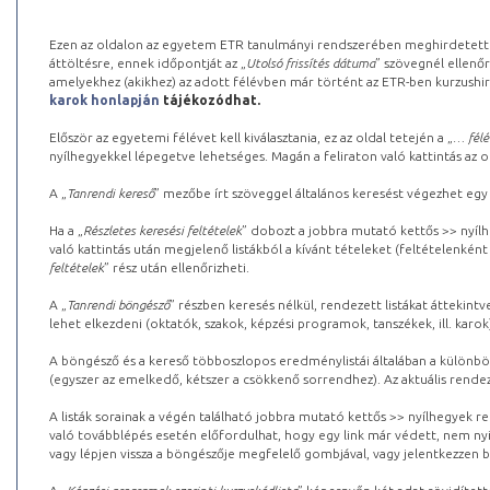
Ezen az oldalon az egyetem ETR tanulmányi rendszerében meghirdetett k
áttöltésre, ennek időpontját az „
Utolsó frissítés dátuma
” szövegnél ellenőr
amelyekhez (akikhez) az adott félévben már történt az ETR-ben kurzushi
karok honlapján
tájékozódhat.
Először az egyetemi félévet kell kiválasztania, ez az oldal tetején a „
… félé
nyílhegyekkel lépegetve lehetséges. Magán a feliraton való kattintás az old
A „
Tanrendi kereső
” mezőbe írt szöveggel általános keresést végezhet egy
Ha a „
Részletes keresési feltételek
” dobozt a jobbra mutató kettős >> nyílh
való kattintás után megjelenő listákból a kívánt tételeket (feltételenként
feltételek
” rész után ellenőrizheti.
A „
Tanrendi böngésző
” részben keresés nélkül, rendezett listákat áttekin
lehet elkezdeni (oktatók, szakok, képzési programok, tanszékek, ill. karok
A böngésző és a kereső többoszlopos eredménylistái általában a különböz
(egyszer az emelkedő, kétszer a csökkenő sorrendhez). Az aktuális rendez
A listák sorainak a végén található jobbra mutató kettős >> nyílhegyek r
való továbblépés esetén előfordulhat, hogy egy link már védett, nem nyi
vagy lépjen vissza a böngészője megfelelő gombjával, vagy jelentkezzen be