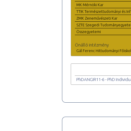
MK Mérnöki Kar
TTIK Természettudományi és Inf
ZMK Zeneművészeti Kar
SZTE Szegedi Tudományegyet
Összegyetemi
Önálló intézmény
Gál Ferenc Hittudományi Főisko
PhDANGIR11-6 - PhD Individu