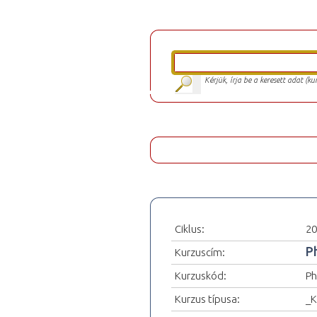
Kérjük, írja be a keresett adat (k
Ciklus:
20
P
Kurzuscím:
Kurzuskód:
Ph
Kurzus típusa:
_K