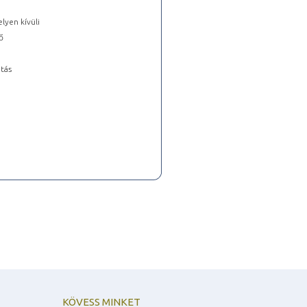
lyen kívüli
ő
tás
KÖVESS MINKET