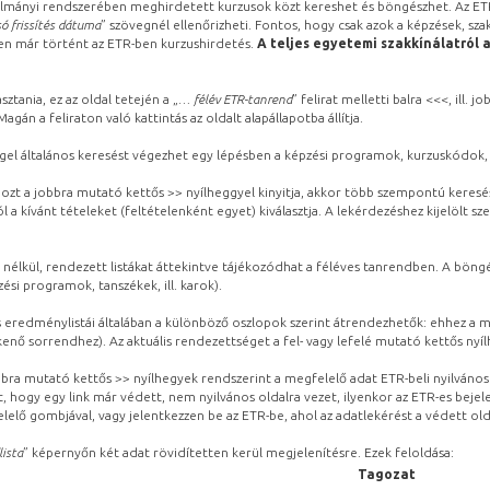
lmányi rendszerében meghirdetett kurzusok közt kereshet és böngészhet. Az ETR
ó frissítés dátuma
” szövegnél ellenőrizheti. Fontos, hogy csak azok a képzések, sza
ben már történt az ETR-ben kurzushirdetés.
A teljes egyetemi szakkínálatról 
sztania, ez az oldal tetején a „
… félév ETR-tanrend
” felirat melletti balra <<<, ill.
gán a feliraton való kattintás az oldalt alapállapotba állítja.
gel általános keresést végezhet egy lépésben a képzési programok, kurzuskódok, 
ozt a jobbra mutató kettős >> nyílheggyel kinyitja, akkor több szempontú keresé
l a kívánt tételeket (feltételenként egyet) kiválasztja. A lekérdezéshez kijelölt s
 nélkül, rendezett listákat áttekintve tájékozódhat a féléves tanrendben. A böng
ési programok, tanszékek, ill. karok).
eredménylistái általában a különböző oszlopok szerint átrendezhetők: ehhez a me
kenő sorrendhez). Az aktuális rendezettséget a fel- vagy lefelé mutató kettős nyí
obbra mutató kettős >> nyílhegyek rendszerint a megfelelő adat ETR-beli nyilváno
, hogy egy link már védett, nem nyilvános oldalra vezet, ilyenkor az ETR-es beje
lelő gombjával, vagy jelentkezzen be az ETR-be, ahol az adatlekérést a védett olda
lista
” képernyőn két adat rövidítetten kerül megjelenítésre. Ezek feloldása:
Tagozat