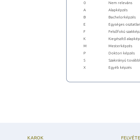
0
Nem releváns
A
Alapképzés
B
Bachelorképzés
E
Egységes osztatla
F
Felsőfokú szakkép
K
Kiegészítő alapké
M
Mesterképzés
P
Doktori képzés
S
Szakirányú tovább
X
Egyéb képzés
KAROK
FELVÉTE