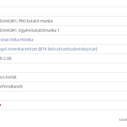
DANGIR1, PhD kutató munka
DANGIR1, Egyéni kutatómunka 1
istian Réka Mónika
gol-Amerikai Intézet
(
BTK Bölcsészettudományi Kar
)
ti 2.00
ncs korlát
nfirmálandó
Utols