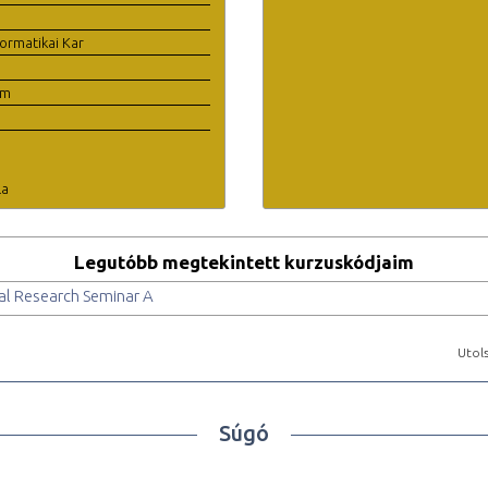
ormatikai Kar
em
la
Legutóbb megtekintett kurzuskódjaim
al Research Seminar A
Utols
Súgó