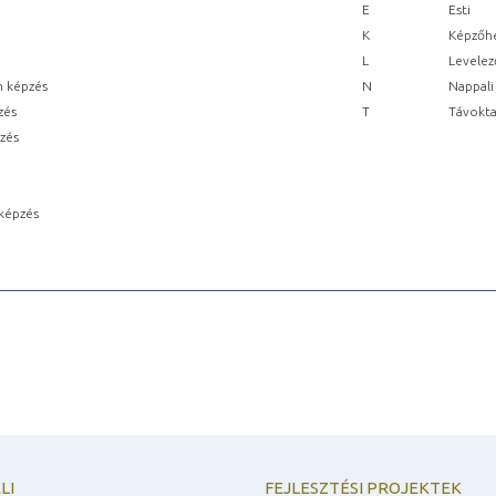
E
Esti
K
Képzőhe
L
Levelez
n képzés
N
Nappali
zés
T
Távokta
pzés
képzés
LI
FEJLESZTÉSI PROJEKTEK