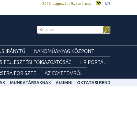
EN
2026. augusztus 9., vasárnap
S IRÁNYTŰ
NANOMŰANYAG KÖZPONT
ÉS FEJLESZTÉSI FŐIGAZGATÓSÁG
HR PORTÁL
SERA FOR SZTE
AZ EGYETEMRŐL
AK
MUNKATÁRSAKNAK
ALUMNI
OKTATÁSI REND