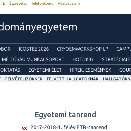
ZTE
Észrevétel
Telefonkönyv
Adatvédelem
udományegyetem
ZOBOR
ICOSTEE 2026
CRYOEMWORKSHOP LP
CAMPU
I MÉLTÓSÁG MUNKACSOPORT
HOTDK37
STRATÉGIAI 
OKTATÁS
EGYETEMI ÉLET
HÍREK, ESEMÉNYEK
COUR
T
FELVÉTELIZŐKNEK
FELVETT HALLGATÓKNAK
HALLGATÓKN
Egyetemi tanrend
2017-2018-1. félév ETR-tanrend