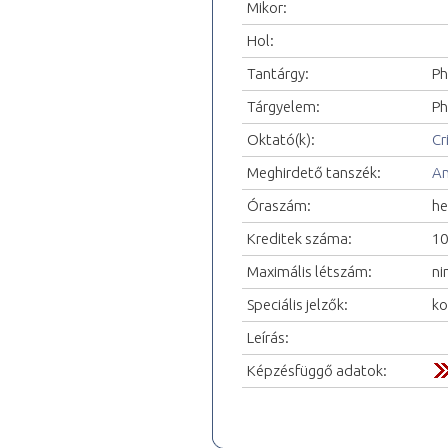
Mikor:
Hol:
Tantárgy:
Ph
Tárgyelem:
Ph
Oktató(k):
Cr
Meghirdető tanszék:
An
Óraszám:
he
Kreditek száma:
10
Maximális létszám:
ni
Speciális jelzők:
ko
Leírás:
Képzésfüggő adatok: