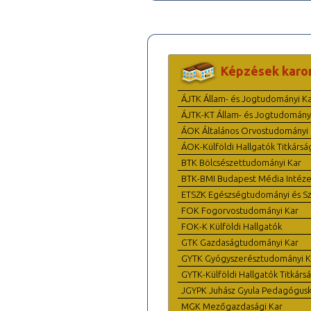
Képzések karo
ÁJTK Állam- és Jogtudományi K
ÁJTK-KT Állam- és Jogtudomány
ÁOK Általános Orvostudományi 
ÁOK-Külföldi Hallgatók Titkársá
BTK Bölcsészettudományi Kar
BTK-BMI Budapest Média Intéze
ETSZK Egészségtudományi és Szo
FOK Fogorvostudományi Kar
FOK-K Külföldi Hallgatók
GTK Gazdaságtudományi Kar
GYTK Gyógyszerésztudományi K
GYTK-Külföldi Hallgatók Titkárs
JGYPK Juhász Gyula Pedagógus
MGK Mezőgazdasági Kar