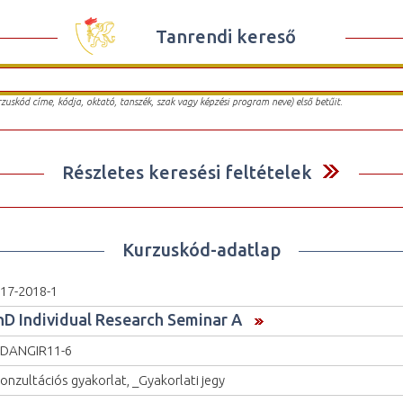
Tanrendi kereső
urzuskód címe, kódja, oktató, tanszék, szak vagy képzési program neve) első betűit.
Részletes keresési feltételek
Kurzuskód-adatlap
17-2018-1
hD Individual Research Seminar A
DANGIR11-6
onzultációs gyakorlat, _Gyakorlati jegy