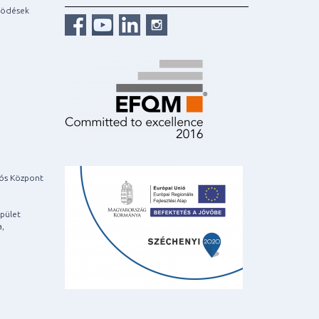
ködések
iós Központ
pület
a,