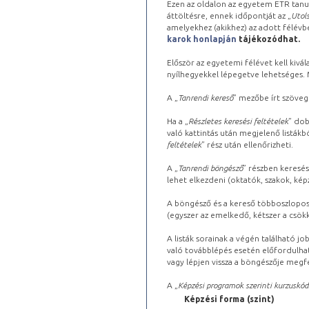
Ezen az oldalon az egyetem ETR tanu
áttöltésre, ennek időpontját az „
Utols
amelyekhez (akikhez) az adott félév
karok honlapján
tájékozódhat.
Először az egyetemi félévet kell kivála
nyílhegyekkel lépegetve lehetséges. Ma
A „
Tanrendi kereső
” mezőbe írt szöveg
Ha a „
Részletes keresési feltételek
” dob
való kattintás után megjelenő listákbó
feltételek
” rész után ellenőrizheti.
A „
Tanrendi böngésző
” részben keresés
lehet elkezdeni (oktatók, szakok, képz
A böngésző és a kereső többoszlopos 
(egyszer az emelkedő, kétszer a csök
A listák sorainak a végén található j
való továbblépés esetén előfordulhat
vagy lépjen vissza a böngészője megfe
A „
Képzési programok szerinti kurzuskód
Képzési forma (szint)