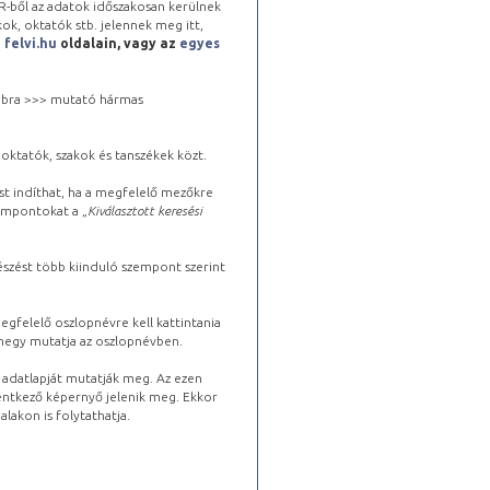
-ből az adatok időszakosan kerülnek
kok, oktatók stb. jelennek meg itt,
a
felvi.hu
oldalain, vagy az
egyes
 jobbra >>> mutató hármas
oktatók, szakok és tanszékek közt.
st indíthat, ha a megfelelő mezőkre
zempontokat a „
Kiválasztott keresési
észést több kiinduló szempont szerint
gfelelő oszlopnévre kell kattintania
lhegy mutatja az oszlopnévben.
s adatlapját mutatják meg. Az ezen
lentkező képernyő jelenik meg. Ekkor
lakon is folytathatja.