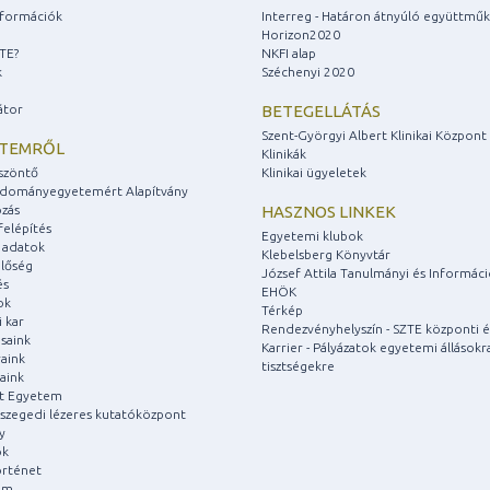
információk
Interreg - Határon átnyúló együttmű
Horizon2020
ZTE?
NKFI alap
k
Széchenyi 2020
átor
BETEGELLÁTÁS
Szent-Györgyi Albert Klinikai Központ
ETEMRŐL
Klinikák
szöntő
Klinikai ügyeletek
udományegyetemért Alapítvány
zás
HASZNOS LINKEK
felépítés
Egyetemi klubok
 adatok
Klebelsberg Könyvtár
lőség
József Attila Tanulmányi és Informác
és
EHÖK
ok
Térkép
 kar
Rendezvényhelyszín - SZTE központi é
saink
Karrier - Pályázatok egyetemi állásokr
aink
tisztségekre
aink
át Egyetem
a szegedi lézeres kutatóközpont
y
ok
rténet
um