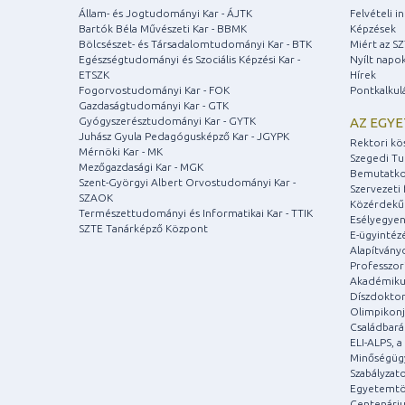
Állam- és Jogtudományi Kar - ÁJTK
Felvételi 
Bartók Béla Művészeti Kar - BBMK
Képzések
Bölcsészet- és Társadalomtudományi Kar - BTK
Miért az S
Egészségtudományi és Szociális Képzési Kar -
Nyílt napo
ETSZK
Hírek
Fogorvostudományi Kar - FOK
Pontkalkul
Gazdaságtudományi Kar - GTK
Gyógyszerésztudományi Kar - GYTK
AZ EGY
Juhász Gyula Pedagógusképző Kar - JGYPK
Rektori kö
Mérnöki Kar - MK
Szegedi T
Mezőgazdasági Kar - MGK
Bemutatko
Szent-Györgyi Albert Orvostudományi Kar -
Szervezeti 
SZAOK
Közérdekű
Természettudományi és Informatikai Kar - TTIK
Esélyegyen
SZTE Tanárképző Központ
E-ügyintéz
Alapítvány
Professzori
Akadémiku
Díszdoktor
Olimpikonj
Családbar
ELI-ALPS, 
Minőségüg
Szabályzat
Egyetemtö
Centenári