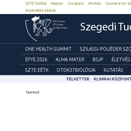
SZTE főoldal
Neptun
CooSpace
Modulo
Coursera for S
Közérdekű adatok
Szegedi T
ONE HEALTH SUMMIT
SZILASSI-POLIÉDER S
EFYE 2026
ALMA MATER
BSJP
ÉLETVÉG
SZTE EÉTK
OTDK37BIOLÓGIA
KUTATÁS
FELVETTEK
KLINIKAI KÖZPON
Tanrend