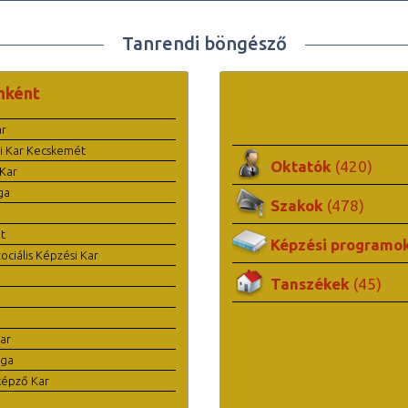
Tanrendi böngésző
nként
ar
i Kar Kecskemét
Oktatók
(420)
Kar
ga
Szakok
(478)
t
Képzési programo
ciális Képzési Kar
Tanszékek
(45)
ar
ága
képző Kar