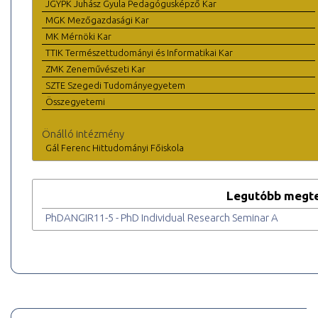
JGYPK Juhász Gyula Pedagógusképző Kar
MGK Mezőgazdasági Kar
MK Mérnöki Kar
TTIK Természettudományi és Informatikai Kar
ZMK Zeneművészeti Kar
SZTE Szegedi Tudományegyetem
Összegyetemi
Önálló intézmény
Gál Ferenc Hittudományi Főiskola
Legutóbb megte
PhDANGIR11-5 - PhD Individual Research Seminar A