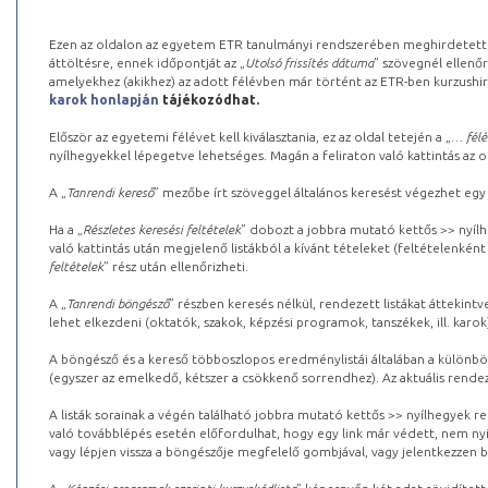
Ezen az oldalon az egyetem ETR tanulmányi rendszerében meghirdetett k
áttöltésre, ennek időpontját az „
Utolsó frissítés dátuma
” szövegnél ellenőr
amelyekhez (akikhez) az adott félévben már történt az ETR-ben kurzushi
karok honlapján
tájékozódhat.
Először az egyetemi félévet kell kiválasztania, ez az oldal tetején a „
… félé
nyílhegyekkel lépegetve lehetséges. Magán a feliraton való kattintás az old
A „
Tanrendi kereső
” mezőbe írt szöveggel általános keresést végezhet egy
Ha a „
Részletes keresési feltételek
” dobozt a jobbra mutató kettős >> nyílh
való kattintás után megjelenő listákból a kívánt tételeket (feltételenként
feltételek
” rész után ellenőrizheti.
A „
Tanrendi böngésző
” részben keresés nélkül, rendezett listákat áttekin
lehet elkezdeni (oktatók, szakok, képzési programok, tanszékek, ill. karok
A böngésző és a kereső többoszlopos eredménylistái általában a különböz
(egyszer az emelkedő, kétszer a csökkenő sorrendhez). Az aktuális rendez
A listák sorainak a végén található jobbra mutató kettős >> nyílhegyek r
való továbblépés esetén előfordulhat, hogy egy link már védett, nem nyi
vagy lépjen vissza a böngészője megfelelő gombjával, vagy jelentkezzen be