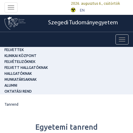
2026. augusztus 6., csütörtök
Toggle
EN
navigation
Szegedi Tudományegyetem
Toggl
navig
FELVETTEK
KLINIKAI KÖZPONT
FELVÉTELIZŐKNEK
FELVETT HALLGATÓKNAK
HALLGATÓKNAK
MUNKATÁRSAKNAK
ALUMNI
OKTATÁSI REND
Tanrend
Egyetemi tanrend