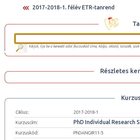
2017-2018-1. félév ETR-tanrend
Ta
Kérjük, írja be a keresett adat (kurzuskód címe, kódja, oktató, tanszék, szak
Részletes ker
Kurzu
Ciklus:
2017-2018-1
PhD Individual Research 
Kurzuscím:
Kurzuskód:
PhDANGIR11-5