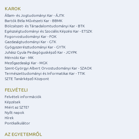
KAROK
Állam- és Jogtudományi Kar - ÁJTK
Bartók Béla Művészeti Kar - BBMK
Bölcsészet- és Társadalomtudományi Kar - BTK
Egészségtudományi és Szociális Képzési Kar - ETSZK
Fogorvostudományi Kar - FOK
Gazdaságtudományi Kar - GTK
Gyógyszerésztudományi Kar - GYTK
Juhász Gyula Pedagógusképző Kar - JGYPK
Mérnöki Kar - MK
Mezőgazdasági Kar - MGK
Szent-Györgyi Albert Orvostudományi Kar - SZAOK
Természettudományi és Informatikai Kar - TTIK
SZTE Tanárképző Központ
FELVÉTELI
Felvételi információk
Képzések
Miért az SZTE?
Nyílt napok
Hírek
Pontkalkulátor
AZ EGYETEMRŐL