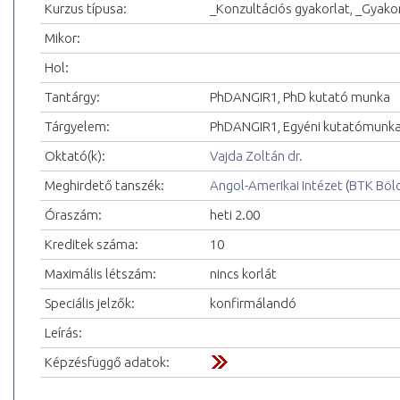
Kurzus típusa:
_Konzultációs gyakorlat, _Gyakor
Mikor:
Hol:
Tantárgy:
PhDANGIR1, PhD kutató munka
Tárgyelem:
PhDANGIR1, Egyéni kutatómunka
Oktató(k):
Vajda Zoltán dr.
Meghirdető tanszék:
Angol-Amerikai Intézet
(
BTK Böl
Óraszám:
heti 2.00
Kreditek száma:
10
Maximális létszám:
nincs korlát
Speciális jelzők:
konfirmálandó
Leírás:
Képzésfüggő adatok: