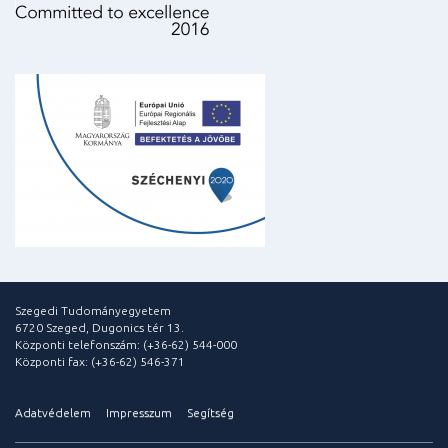
Szegedi Tudományegyetem
6720 Szeged, Dugonics tér 13.
Központi telefonszám: (+36-62) 544-000
Központi fax: (+36-62) 546-371
Adatvédelem
Impresszum
Segítség