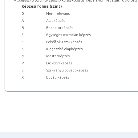
A „
Képzési programok szerinti kurzuskódlista
” képernyőn két adat rövidített
Képzési forma (szint)
0
Nem releváns
A
Alapképzés
B
Bachelorképzés
E
Egységes osztatlan képzés
F
Felsőfokú szakképzés
K
Kiegészítő alapképzés
M
Mesterképzés
P
Doktori képzés
S
Szakirányú továbbképzés
X
Egyéb képzés