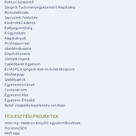
Rektori köszöntő
Szegedi Tudományegyetemért Alapítvány
Bemutatkozás
Szervezeti felépítés
Közérdekű adatok
Esélyegyenlőség
E-ügyintézés
Alapítványok
Professzori kar
Akadémikusaink
Díszdoktoraink
Olimpikonjaink
Családbarát Egyetem
ELI-ALPS, a szegedi lézeres kutatóközpont
Minőségügy
Szabályzatok
Egyetemtörténet
Centenárium
Egyetemi élet
Egyetemi Értesítő
Belső visszaélés-bejelentési rendszer
FEJLESZTÉSI PROJEKTEK
Interreg - Határon átnyúló együttműködések
Horizon2020
NKFI alap