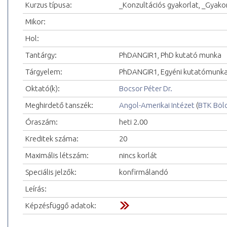
Kurzus típusa:
_Konzultációs gyakorlat, _Gyakor
Mikor:
Hol:
Tantárgy:
PhDANGIR1, PhD kutató munka
Tárgyelem:
PhDANGIR1, Egyéni kutatómunka
Oktató(k):
Bocsor Péter Dr.
Meghirdető tanszék:
Angol-Amerikai Intézet
(
BTK Böl
Óraszám:
heti 2.00
Kreditek száma:
20
Maximális létszám:
nincs korlát
Speciális jelzők:
konfirmálandó
Leírás:
Képzésfüggő adatok: