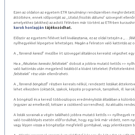
Ezen az oldalon az egyetem ETR tanulmányi rendszerében meghirdetett k
áttöltésre, ennek időpontját az „
Utolsó frissítés dátuma
” szövegnél ellenőr
amelyekhez (akikhez) az adott félévben már történt az ETR-ben kurzushi
karok honlapján
tájékozódhat.
Először az egyetemi félévet kell kiválasztania, ez az oldal tetején a „
… félé
nyílhegyekkel lépegetve lehetséges. Magán a feliraton való kattintás az old
A „
Tanrendi kereső
” mezőbe írt szöveggel általános keresést végezhet egy
Ha a „
Részletes keresési feltételek
” dobozt a jobbra mutató kettős >> nyílh
való kattintás után megjelenő listákból a kívánt tételeket (feltételenként
feltételek
” rész után ellenőrizheti.
A „
Tanrendi böngésző
” részben keresés nélkül, rendezett listákat áttekin
lehet elkezdeni (oktatók, szakok, képzési programok, tanszékek, ill. karok
A böngésző és a kereső többoszlopos eredménylistái általában a különböz
(egyszer az emelkedő, kétszer a csökkenő sorrendhez). Az aktuális rendez
A listák sorainak a végén található jobbra mutató kettős >> nyílhegyek r
való továbblépés esetén előfordulhat, hogy egy link már védett, nem nyi
vagy lépjen vissza a böngészője megfelelő gombjával, vagy jelentkezzen be