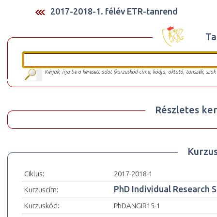
2017-2018-1. félév ETR-tanrend
Ta
Kérjük, írja be a keresett adat (kurzuskód címe, kódja, oktató, tanszék, szak
Részletes ker
Kurzu
Ciklus:
2017-2018-1
PhD Individual Research 
Kurzuscím:
Kurzuskód:
PhDANGIR15-1