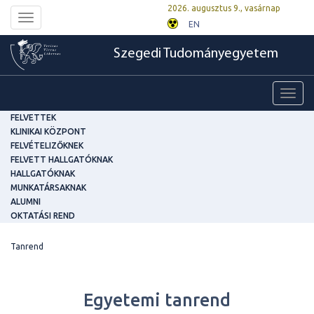
2026. augusztus 9., vasárnap
Toggle
EN
navigation
Szegedi Tudományegyetem
Toggl
navig
FELVETTEK
KLINIKAI KÖZPONT
FELVÉTELIZŐKNEK
FELVETT HALLGATÓKNAK
HALLGATÓKNAK
MUNKATÁRSAKNAK
ALUMNI
OKTATÁSI REND
Tanrend
Egyetemi tanrend