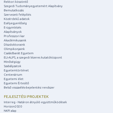
Rektori köszöntő
Szegedi Tudományegyetemért Alapítvány
Bemutatkozás
Szervezeti felépítés
Közérdekű adatok
Esélyegyenlőség
E-ügyintézés
Alapítványok
Professzori kar
Akadémikusaink
Díszdoktoraink
Olimpikonjaink
Családbarát Egyetem
ELI-ALPS, a szegedi lézeres kutatóközpont
Minőségügy
Szabályzatok
Egyetemtörténet
Centenárium
Egyetemi élet
Egyetemi Értesítő
Belső visszaélés-bejelentési rendszer
FEJLESZTÉSI PROJEKTEK
Interreg - Határon átnyúló együttműködések
Horizon2020
NKFI alap