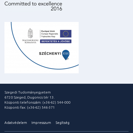
Szegedi Tudományegyetem
6720 Szeged, Dugonics tér 13.
Központi telefonszám: (+36-62) 544-000
Központi fax: (+36-62) 546-371
Adatvédelem
Impresszum
Segítség