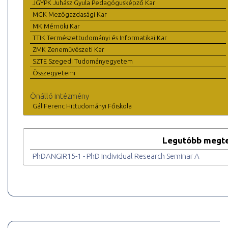
JGYPK Juhász Gyula Pedagógusképző Kar
MGK Mezőgazdasági Kar
MK Mérnöki Kar
TTIK Természettudományi és Informatikai Kar
ZMK Zeneművészeti Kar
SZTE Szegedi Tudományegyetem
Összegyetemi
Önálló intézmény
Gál Ferenc Hittudományi Főiskola
Legutóbb megte
PhDANGIR15-1 - PhD Individual Research Seminar A