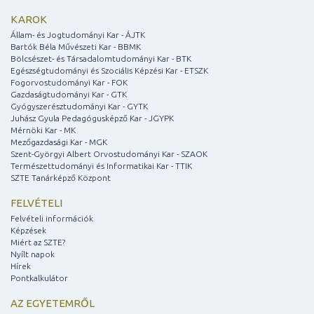
KAROK
Állam- és Jogtudományi Kar - ÁJTK
Bartók Béla Művészeti Kar - BBMK
Bölcsészet- és Társadalomtudományi Kar - BTK
Egészségtudományi és Szociális Képzési Kar - ETSZK
Fogorvostudományi Kar - FOK
Gazdaságtudományi Kar - GTK
Gyógyszerésztudományi Kar - GYTK
Juhász Gyula Pedagógusképző Kar - JGYPK
Mérnöki Kar - MK
Mezőgazdasági Kar - MGK
Szent-Györgyi Albert Orvostudományi Kar - SZAOK
Természettudományi és Informatikai Kar - TTIK
SZTE Tanárképző Központ
FELVÉTELI
Felvételi információk
Képzések
Miért az SZTE?
Nyílt napok
Hírek
Pontkalkulátor
AZ EGYETEMRŐL