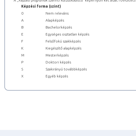
A „
Képzési programok szerinti kurzuskódlista
” képernyőn két adat rövidített
Képzési forma (szint)
0
Nem releváns
A
Alapképzés
B
Bachelorképzés
E
Egységes osztatlan képzés
F
Felsőfokú szakképzés
K
Kiegészítő alapképzés
M
Mesterképzés
P
Doktori képzés
S
Szakirányú továbbképzés
X
Egyéb képzés