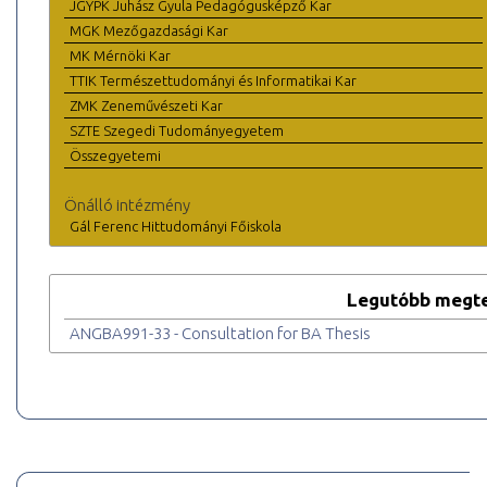
JGYPK Juhász Gyula Pedagógusképző Kar
MGK Mezőgazdasági Kar
MK Mérnöki Kar
TTIK Természettudományi és Informatikai Kar
ZMK Zeneművészeti Kar
SZTE Szegedi Tudományegyetem
Összegyetemi
Önálló intézmény
Gál Ferenc Hittudományi Főiskola
Legutóbb megte
ANGBA991-33 - Consultation for BA Thesis