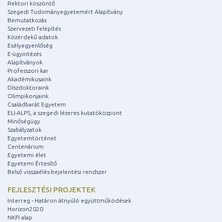
Rektori köszöntő
Szegedi Tudományegyetemért Alapítvány
Bemutatkozás
Szervezeti felépítés
Közérdekű adatok
Esélyegyenlőség
E-ügyintézés
Alapítványok
Professzori kar
Akadémikusaink
Díszdoktoraink
Olimpikonjaink
Családbarát Egyetem
ELI-ALPS, a szegedi lézeres kutatóközpont
Minőségügy
Szabályzatok
Egyetemtörténet
Centenárium
Egyetemi élet
Egyetemi Értesítő
Belső visszaélés-bejelentési rendszer
FEJLESZTÉSI PROJEKTEK
Interreg - Határon átnyúló együttműködések
Horizon2020
NKFI alap