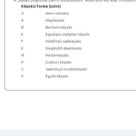
A „
Képzési programok szerinti kurzuskódlista
” képernyőn két adat rövidített
Képzési forma (szint)
0
Nem releváns
A
Alapképzés
B
Bachelorképzés
E
Egységes osztatlan képzés
F
Felsőfokú szakképzés
K
Kiegészítő alapképzés
M
Mesterképzés
P
Doktori képzés
S
Szakirányú továbbképzés
X
Egyéb képzés