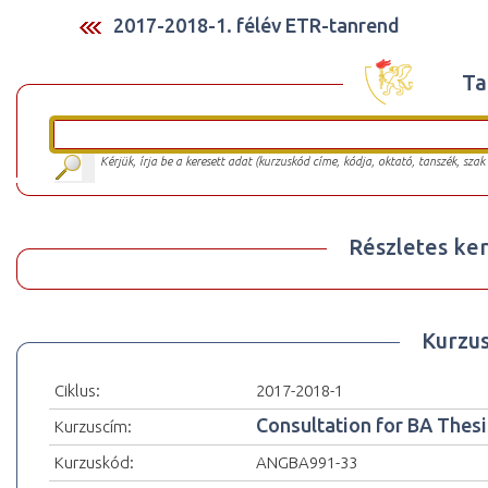
2017-2018-1. félév ETR-tanrend
Ta
Kérjük, írja be a keresett adat (kurzuskód címe, kódja, oktató, tanszék, szak
Részletes ker
Kurzu
Ciklus:
2017-2018-1
Consultation for BA Thesi
Kurzuscím:
Kurzuskód:
ANGBA991-33