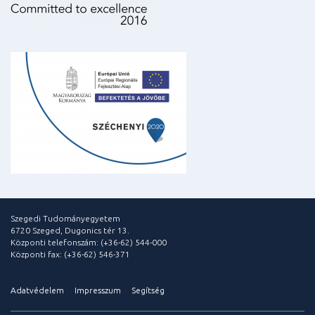
Szegedi Tudományegyetem
6720 Szeged, Dugonics tér 13.
Központi telefonszám: (+36-62) 544-000
Központi fax: (+36-62) 546-371
Adatvédelem
Impresszum
Segítség