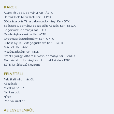
KAROK
Állam- és Jogtudományi Kar - ÁJTK
Bartók Béla Művészeti Kar - BBMK
Bölcsészet- és Társadalomtudományi Kar - BTK
Egészségtudományi és Szociális Képzési Kar - ETSZK
Fogorvostudományi Kar - FOK
Gazdaságtudományi Kar - GTK
Gyógyszerésztudományi Kar - GYTK
Juhász Gyula Pedagógusképző Kar - JGYPK
Mérnöki Kar - MK
Mezőgazdasági Kar - MGK
Szent-Györgyi Albert Orvostudományi Kar - SZAOK
Természettudományi és Informatikai Kar - TTIK
SZTE Tanárképző Központ
FELVÉTELI
Felvételi információk
Képzések
Miért az SZTE?
Nyílt napok
Hírek
Pontkalkulátor
AZ EGYETEMRŐL