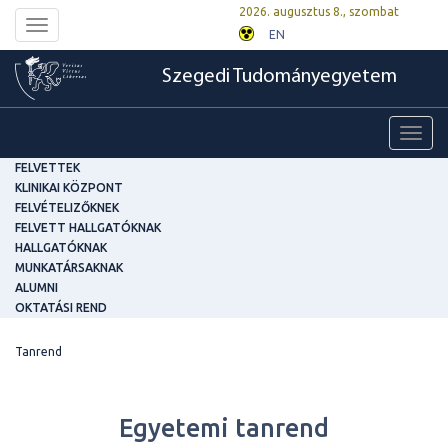
2026. augusztus 8., szombat
Toggle
EN
navigation
Szegedi Tudományegyetem
Toggl
navig
FELVETTEK
KLINIKAI KÖZPONT
FELVÉTELIZŐKNEK
FELVETT HALLGATÓKNAK
HALLGATÓKNAK
MUNKATÁRSAKNAK
ALUMNI
OKTATÁSI REND
Tanrend
Egyetemi tanrend