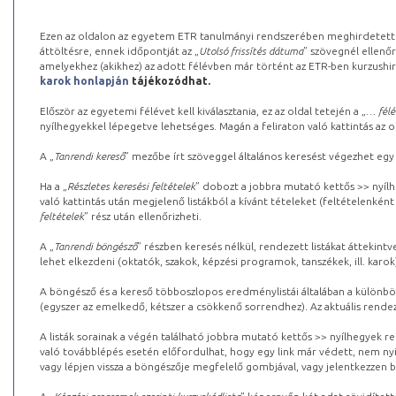
Ezen az oldalon az egyetem ETR tanulmányi rendszerében meghirdetett k
áttöltésre, ennek időpontját az „
Utolsó frissítés dátuma
” szövegnél ellenőr
amelyekhez (akikhez) az adott félévben már történt az ETR-ben kurzushi
karok honlapján
tájékozódhat.
Először az egyetemi félévet kell kiválasztania, ez az oldal tetején a „
… félé
nyílhegyekkel lépegetve lehetséges. Magán a feliraton való kattintás az old
A „
Tanrendi kereső
” mezőbe írt szöveggel általános keresést végezhet egy
Ha a „
Részletes keresési feltételek
” dobozt a jobbra mutató kettős >> nyílh
való kattintás után megjelenő listákból a kívánt tételeket (feltételenként
feltételek
” rész után ellenőrizheti.
A „
Tanrendi böngésző
” részben keresés nélkül, rendezett listákat áttekin
lehet elkezdeni (oktatók, szakok, képzési programok, tanszékek, ill. karok
A böngésző és a kereső többoszlopos eredménylistái általában a különböz
(egyszer az emelkedő, kétszer a csökkenő sorrendhez). Az aktuális rendez
A listák sorainak a végén található jobbra mutató kettős >> nyílhegyek r
való továbblépés esetén előfordulhat, hogy egy link már védett, nem nyi
vagy lépjen vissza a böngészője megfelelő gombjával, vagy jelentkezzen be