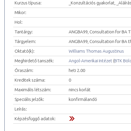
Kurzus típusa:
_Konzultációs gyakorlat, _Aláírá
Mikor:
Hol:
Tantárgy:
ANGBA99, Consultation for BA T
Tárgyelem:
ANGBA99, Consultation for BA th
Oktató(k):
Williams Thomas Augustinus
Meghirdető tanszék:
Angol-Amerikai Intézet
(
BTK Böl
Óraszám:
heti 2.00
Kreditek száma:
0
Maximális létszám:
nincs korlát
Speciális jelzők:
konfirmálandó
Leírás:
Képzésfüggő adatok: