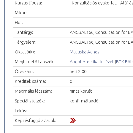
Kurzus típusa:
_Konzultációs gyakorlat, _Aláírá
Mikor:
Hol:
Tantárgy:
ANGBAL166, Consultation for BA
Tárgyelem:
ANGBAL166, Consultation for BA 
Oktató(k):
Matuska Ágnes
Meghirdető tanszék:
Angol-Amerikai Intézet
(
BTK Böl
Óraszám:
heti 2.00
Kreditek száma:
0
Maximális létszám:
nincs korlát
Speciális jelzők:
konfirmálandó
Leírás:
Képzésfüggő adatok: