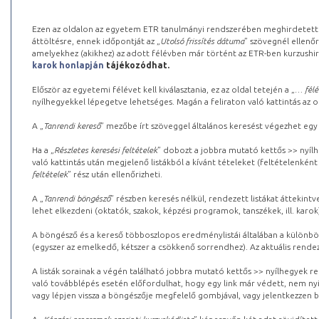
Ezen az oldalon az egyetem ETR tanulmányi rendszerében meghirdetett k
áttöltésre, ennek időpontját az „
Utolsó frissítés dátuma
” szövegnél ellenőr
amelyekhez (akikhez) az adott félévben már történt az ETR-ben kurzushi
karok honlapján
tájékozódhat.
Először az egyetemi félévet kell kiválasztania, ez az oldal tetején a „
… félé
nyílhegyekkel lépegetve lehetséges. Magán a feliraton való kattintás az old
A „
Tanrendi kereső
” mezőbe írt szöveggel általános keresést végezhet egy
Ha a „
Részletes keresési feltételek
” dobozt a jobbra mutató kettős >> nyílh
való kattintás után megjelenő listákból a kívánt tételeket (feltételenként
feltételek
” rész után ellenőrizheti.
A „
Tanrendi böngésző
” részben keresés nélkül, rendezett listákat áttekin
lehet elkezdeni (oktatók, szakok, képzési programok, tanszékek, ill. karok
A böngésző és a kereső többoszlopos eredménylistái általában a különböz
(egyszer az emelkedő, kétszer a csökkenő sorrendhez). Az aktuális rendez
A listák sorainak a végén található jobbra mutató kettős >> nyílhegyek r
való továbblépés esetén előfordulhat, hogy egy link már védett, nem nyi
vagy lépjen vissza a böngészője megfelelő gombjával, vagy jelentkezzen be