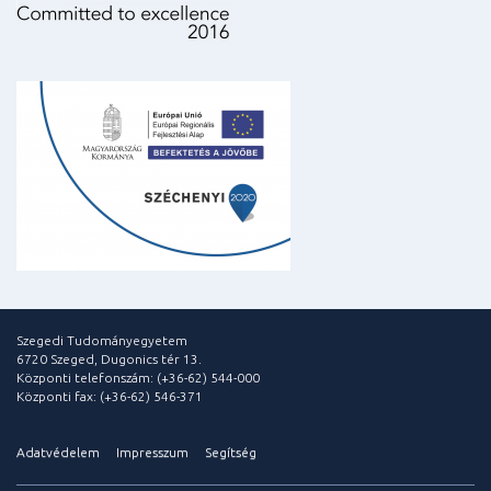
Szegedi Tudományegyetem
6720 Szeged, Dugonics tér 13.
Központi telefonszám: (+36-62) 544-000
Központi fax: (+36-62) 546-371
Adatvédelem
Impresszum
Segítség