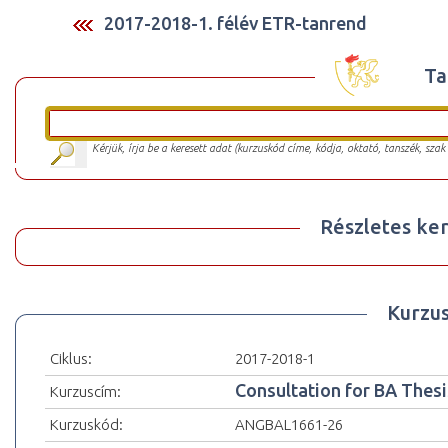
2017-2018-1. félév ETR-tanrend
Ta
Kérjük, írja be a keresett adat (kurzuskód címe, kódja, oktató, tanszék, szak
Részletes ker
Kurzu
Ciklus:
2017-2018-1
Consultation for BA Thesi
Kurzuscím:
Kurzuskód:
ANGBAL1661-26