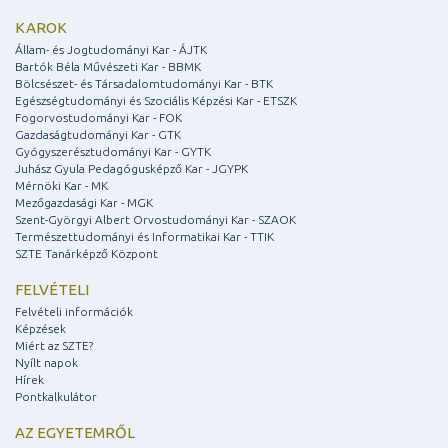
KAROK
Állam- és Jogtudományi Kar - ÁJTK
Bartók Béla Művészeti Kar - BBMK
Bölcsészet- és Társadalomtudományi Kar - BTK
Egészségtudományi és Szociális Képzési Kar - ETSZK
Fogorvostudományi Kar - FOK
Gazdaságtudományi Kar - GTK
Gyógyszerésztudományi Kar - GYTK
Juhász Gyula Pedagógusképző Kar - JGYPK
Mérnöki Kar - MK
Mezőgazdasági Kar - MGK
Szent-Györgyi Albert Orvostudományi Kar - SZAOK
Természettudományi és Informatikai Kar - TTIK
SZTE Tanárképző Központ
FELVÉTELI
Felvételi információk
Képzések
Miért az SZTE?
Nyílt napok
Hírek
Pontkalkulátor
AZ EGYETEMRŐL