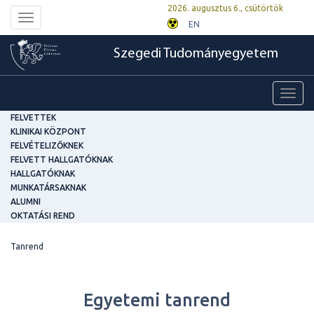
2026. augusztus 6., csütörtök
Toggle
EN
navigation
Szegedi Tudományegyetem
Toggl
navig
FELVETTEK
KLINIKAI KÖZPONT
FELVÉTELIZŐKNEK
FELVETT HALLGATÓKNAK
HALLGATÓKNAK
MUNKATÁRSAKNAK
ALUMNI
OKTATÁSI REND
Tanrend
Egyetemi tanrend