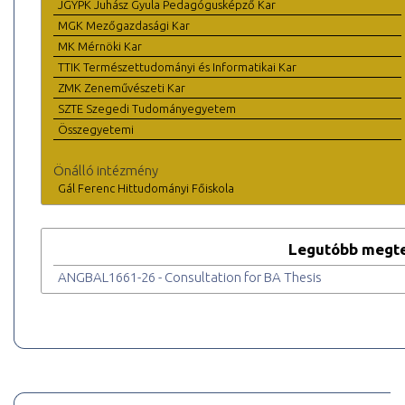
JGYPK Juhász Gyula Pedagógusképző Kar
MGK Mezőgazdasági Kar
MK Mérnöki Kar
TTIK Természettudományi és Informatikai Kar
ZMK Zeneművészeti Kar
SZTE Szegedi Tudományegyetem
Összegyetemi
Önálló intézmény
Gál Ferenc Hittudományi Főiskola
Legutóbb megte
ANGBAL1661-26 - Consultation for BA Thesis