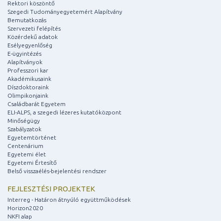
Rektori köszöntő
Szegedi Tudományegyetemért Alapítvány
Bemutatkozás
Szervezeti felépítés
Közérdekű adatok
Esélyegyenlőség
E-ügyintézés
Alapítványok
Professzori kar
Akadémikusaink
Díszdoktoraink
Olimpikonjaink
Családbarát Egyetem
ELI-ALPS, a szegedi lézeres kutatóközpont
Minőségügy
Szabályzatok
Egyetemtörténet
Centenárium
Egyetemi élet
Egyetemi Értesítő
Belső visszaélés-bejelentési rendszer
FEJLESZTÉSI PROJEKTEK
Interreg - Határon átnyúló együttműködések
Horizon2020
NKFI alap