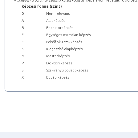
A „
Képzési programok szerinti kurzuskódlista
” képernyőn két adat rövidített
Képzési forma (szint)
0
Nem releváns
A
Alapképzés
B
Bachelorképzés
E
Egységes osztatlan képzés
F
Felsőfokú szakképzés
K
Kiegészítő alapképzés
M
Mesterképzés
P
Doktori képzés
S
Szakirányú továbbképzés
X
Egyéb képzés