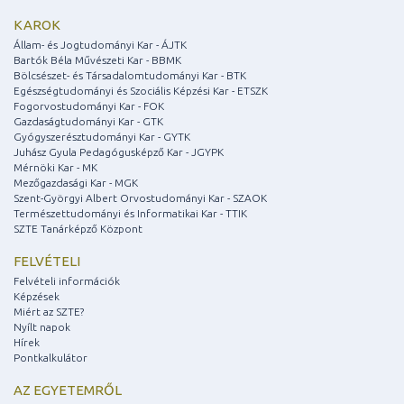
KAROK
Állam- és Jogtudományi Kar - ÁJTK
Bartók Béla Művészeti Kar - BBMK
Bölcsészet- és Társadalomtudományi Kar - BTK
Egészségtudományi és Szociális Képzési Kar - ETSZK
Fogorvostudományi Kar - FOK
Gazdaságtudományi Kar - GTK
Gyógyszerésztudományi Kar - GYTK
Juhász Gyula Pedagógusképző Kar - JGYPK
Mérnöki Kar - MK
Mezőgazdasági Kar - MGK
Szent-Györgyi Albert Orvostudományi Kar - SZAOK
Természettudományi és Informatikai Kar - TTIK
SZTE Tanárképző Központ
FELVÉTELI
Felvételi információk
Képzések
Miért az SZTE?
Nyílt napok
Hírek
Pontkalkulátor
AZ EGYETEMRŐL