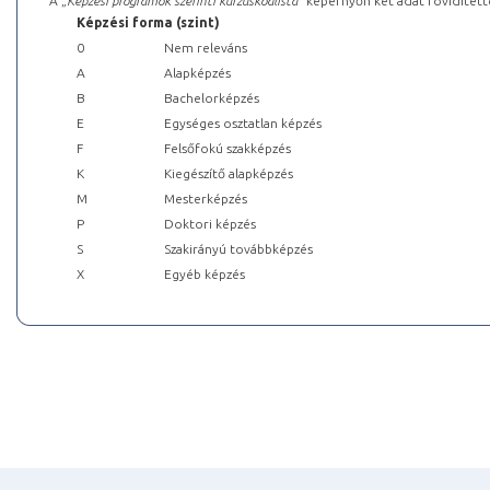
A „
Képzési programok szerinti kurzuskódlista
” képernyőn két adat rövidített
Képzési forma (szint)
0
Nem releváns
A
Alapképzés
B
Bachelorképzés
E
Egységes osztatlan képzés
F
Felsőfokú szakképzés
K
Kiegészítő alapképzés
M
Mesterképzés
P
Doktori képzés
S
Szakirányú továbbképzés
X
Egyéb képzés