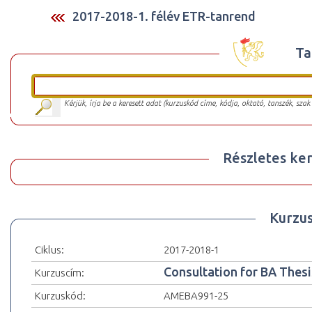
2017-2018-1. félév ETR-tanrend
Ta
Kérjük, írja be a keresett adat (kurzuskód címe, kódja, oktató, tanszék, szak
Részletes ker
Kurzu
Ciklus:
2017-2018-1
Consultation for BA Thesi
Kurzuscím:
Kurzuskód:
AMEBA991-25