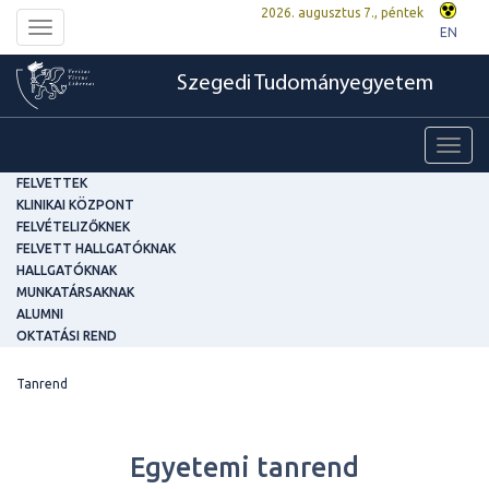
2026. augusztus 7., péntek
Toggle
EN
navigation
Szegedi Tudományegyetem
Toggl
navig
FELVETTEK
KLINIKAI KÖZPONT
FELVÉTELIZŐKNEK
FELVETT HALLGATÓKNAK
HALLGATÓKNAK
MUNKATÁRSAKNAK
ALUMNI
OKTATÁSI REND
Tanrend
Egyetemi tanrend