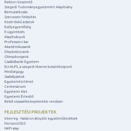
Rektori köszöntő
Szegedi Tudományegyetemért Alapítvány
Bemutatkozás
Szervezeti felépítés
Közérdekű adatok
Esélyegyenlőség
E-ügyintézés
Alapítványok
Professzori kar
Akadémikusaink
Díszdoktoraink
Olimpikonjaink
Családbarát Egyetem
ELI-ALPS, a szegedi lézeres kutatóközpont
Minőségügy
Szabályzatok
Egyetemtörténet
Centenárium
Egyetemi élet
Egyetemi Értesítő
Belső visszaélés-bejelentési rendszer
FEJLESZTÉSI PROJEKTEK
Interreg - Határon átnyúló együttműködések
Horizon2020
NKFI alap