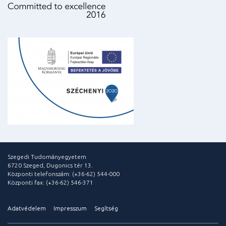
Szegedi Tudományegyetem
6720 Szeged, Dugonics tér 13.
Központi telefonszám: (+36-62) 544-000
Központi fax: (+36-62) 546-371
Adatvédelem
Impresszum
Segítség