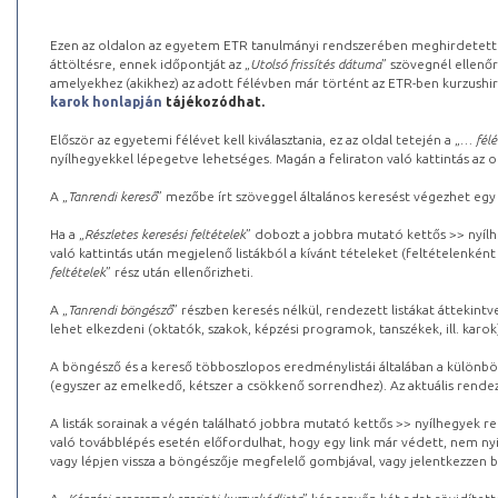
Ezen az oldalon az egyetem ETR tanulmányi rendszerében meghirdetett k
áttöltésre, ennek időpontját az „
Utolsó frissítés dátuma
” szövegnél ellenőr
amelyekhez (akikhez) az adott félévben már történt az ETR-ben kurzushi
karok honlapján
tájékozódhat.
Először az egyetemi félévet kell kiválasztania, ez az oldal tetején a „
… félé
nyílhegyekkel lépegetve lehetséges. Magán a feliraton való kattintás az old
A „
Tanrendi kereső
” mezőbe írt szöveggel általános keresést végezhet egy
Ha a „
Részletes keresési feltételek
” dobozt a jobbra mutató kettős >> nyílh
való kattintás után megjelenő listákból a kívánt tételeket (feltételenként
feltételek
” rész után ellenőrizheti.
A „
Tanrendi böngésző
” részben keresés nélkül, rendezett listákat áttekin
lehet elkezdeni (oktatók, szakok, képzési programok, tanszékek, ill. karok
A böngésző és a kereső többoszlopos eredménylistái általában a különböz
(egyszer az emelkedő, kétszer a csökkenő sorrendhez). Az aktuális rendez
A listák sorainak a végén található jobbra mutató kettős >> nyílhegyek r
való továbblépés esetén előfordulhat, hogy egy link már védett, nem nyi
vagy lépjen vissza a böngészője megfelelő gombjával, vagy jelentkezzen be