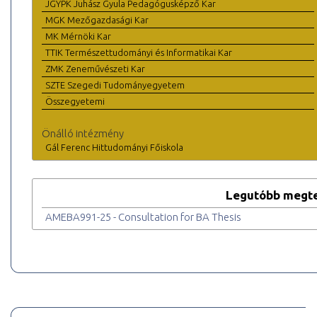
JGYPK Juhász Gyula Pedagógusképző Kar
MGK Mezőgazdasági Kar
MK Mérnöki Kar
TTIK Természettudományi és Informatikai Kar
ZMK Zeneművészeti Kar
SZTE Szegedi Tudományegyetem
Összegyetemi
Önálló intézmény
Gál Ferenc Hittudományi Főiskola
Legutóbb megte
AMEBA991-25 - Consultation for BA Thesis