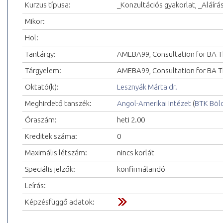
Kurzus típusa:
_Konzultációs gyakorlat, _Aláírá
Mikor:
Hol:
Tantárgy:
AMEBA99, Consultation for BA T
Tárgyelem:
AMEBA99, Consultation for BA Th
Oktató(k):
Lesznyák Márta dr.
Meghirdető tanszék:
Angol-Amerikai Intézet
(
BTK Böl
Óraszám:
heti 2.00
Kreditek száma:
0
Maximális létszám:
nincs korlát
Speciális jelzők:
konfirmálandó
Leírás:
Képzésfüggő adatok: