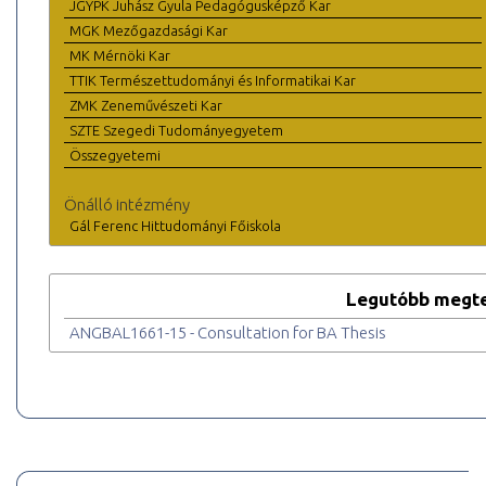
JGYPK Juhász Gyula Pedagógusképző Kar
MGK Mezőgazdasági Kar
MK Mérnöki Kar
TTIK Természettudományi és Informatikai Kar
ZMK Zeneművészeti Kar
SZTE Szegedi Tudományegyetem
Összegyetemi
Önálló intézmény
Gál Ferenc Hittudományi Főiskola
Legutóbb megte
ANGBAL1661-15 - Consultation for BA Thesis