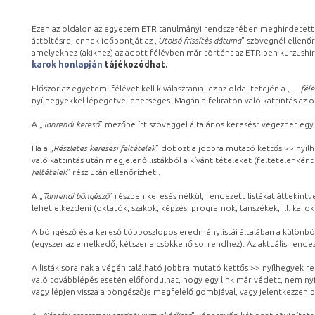
Ezen az oldalon az egyetem ETR tanulmányi rendszerében meghirdetett k
áttöltésre, ennek időpontját az „
Utolsó frissítés dátuma
” szövegnél ellenőr
amelyekhez (akikhez) az adott félévben már történt az ETR-ben kurzushi
karok honlapján
tájékozódhat.
Először az egyetemi félévet kell kiválasztania, ez az oldal tetején a „
… félé
nyílhegyekkel lépegetve lehetséges. Magán a feliraton való kattintás az old
A „
Tanrendi kereső
” mezőbe írt szöveggel általános keresést végezhet egy
Ha a „
Részletes keresési feltételek
” dobozt a jobbra mutató kettős >> nyílh
való kattintás után megjelenő listákból a kívánt tételeket (feltételenként
feltételek
” rész után ellenőrizheti.
A „
Tanrendi böngésző
” részben keresés nélkül, rendezett listákat áttekin
lehet elkezdeni (oktatók, szakok, képzési programok, tanszékek, ill. karok
A böngésző és a kereső többoszlopos eredménylistái általában a különböz
(egyszer az emelkedő, kétszer a csökkenő sorrendhez). Az aktuális rendez
A listák sorainak a végén található jobbra mutató kettős >> nyílhegyek r
való továbblépés esetén előfordulhat, hogy egy link már védett, nem nyi
vagy lépjen vissza a böngészője megfelelő gombjával, vagy jelentkezzen be