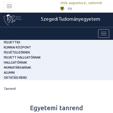
2026. augusztus 6., csütörtök
Toggle
EN
navigation
Szegedi Tudományegyetem
Toggl
navig
FELVETTEK
KLINIKAI KÖZPONT
FELVÉTELIZŐKNEK
FELVETT HALLGATÓKNAK
HALLGATÓKNAK
MUNKATÁRSAKNAK
ALUMNI
OKTATÁSI REND
Tanrend
Egyetemi tanrend