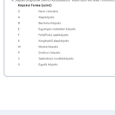
A „
Képzési programok szerinti kurzuskódlista
” képernyőn két adat rövidített
Képzési forma (szint)
0
Nem releváns
A
Alapképzés
B
Bachelorképzés
E
Egységes osztatlan képzés
F
Felsőfokú szakképzés
K
Kiegészítő alapképzés
M
Mesterképzés
P
Doktori képzés
S
Szakirányú továbbképzés
X
Egyéb képzés