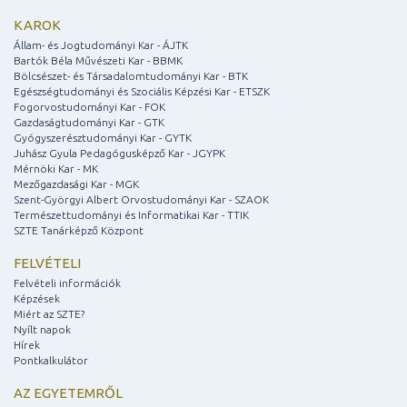
KAROK
Állam- és Jogtudományi Kar - ÁJTK
Bartók Béla Művészeti Kar - BBMK
Bölcsészet- és Társadalomtudományi Kar - BTK
Egészségtudományi és Szociális Képzési Kar - ETSZK
Fogorvostudományi Kar - FOK
Gazdaságtudományi Kar - GTK
Gyógyszerésztudományi Kar - GYTK
Juhász Gyula Pedagógusképző Kar - JGYPK
Mérnöki Kar - MK
Mezőgazdasági Kar - MGK
Szent-Györgyi Albert Orvostudományi Kar - SZAOK
Természettudományi és Informatikai Kar - TTIK
SZTE Tanárképző Központ
FELVÉTELI
Felvételi információk
Képzések
Miért az SZTE?
Nyílt napok
Hírek
Pontkalkulátor
AZ EGYETEMRŐL