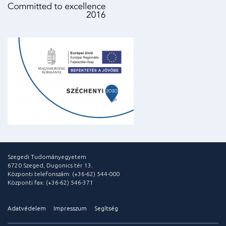
Szegedi Tudományegyetem
6720 Szeged, Dugonics tér 13.
Központi telefonszám: (+36-62) 544-000
Központi fax: (+36-62) 546-371
Adatvédelem
Impresszum
Segítség