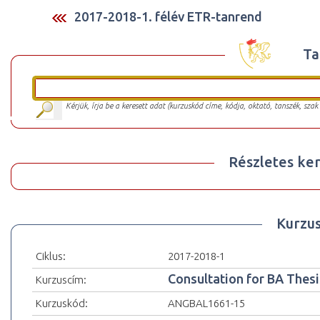
2017-2018-1. félév ETR-tanrend
Ta
Kérjük, írja be a keresett adat (kurzuskód címe, kódja, oktató, tanszék, szak
Részletes ker
Kurzu
Ciklus:
2017-2018-1
Consultation for BA Thesi
Kurzuscím:
Kurzuskód:
ANGBAL1661-15