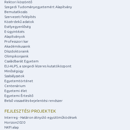
Rektori köszöntő
Szegedi Tudományegyetemért Alapítvány
Bemutatkozás
Szervezeti felépítés
Közérdekű adatok
Esélyegyenlőség
E-ügyintézés
Alapítványok
Professzori kar
Akadémikusaink
Díszdoktoraink
Olimpikonjaink
Családbarát Egyetem
ELI-ALPS, a szegedi lézeres kutatóközpont
Minőségügy
Szabályzatok
Egyetemtörténet
Centenárium
Egyetemi élet
Egyetemi Értesítő
Belső visszaélés-bejelentési rendszer
FEJLESZTÉSI PROJEKTEK
Interreg - Határon átnyúló együttműködések
Horizon2020
NKFI alap