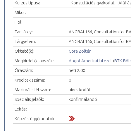
Kurzus típusa:
_Konzultációs gyakorlat, _Aláírá
Mikor:
Hol:
Tantárgy:
ANGBAL166, Consultation for BA
Tárgyelem:
ANGBAL166, Consultation for BA 
Oktató(k):
Cora Zoltán
Meghirdető tanszék:
Angol-Amerikai Intézet
(
BTK Böl
Óraszám:
heti 2.00
Kreditek száma:
0
Maximális létszám:
nincs korlát
Speciális jelzők:
konfirmálandó
Leírás:
Képzésfüggő adatok: