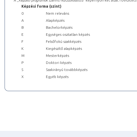
A „
Képzési programok szerinti kurzuskódlista
” képernyőn két adat rövidített
Képzési forma (szint)
0
Nem releváns
A
Alapképzés
B
Bachelorképzés
E
Egységes osztatlan képzés
F
Felsőfokú szakképzés
K
Kiegészítő alapképzés
M
Mesterképzés
P
Doktori képzés
S
Szakirányú továbbképzés
X
Egyéb képzés