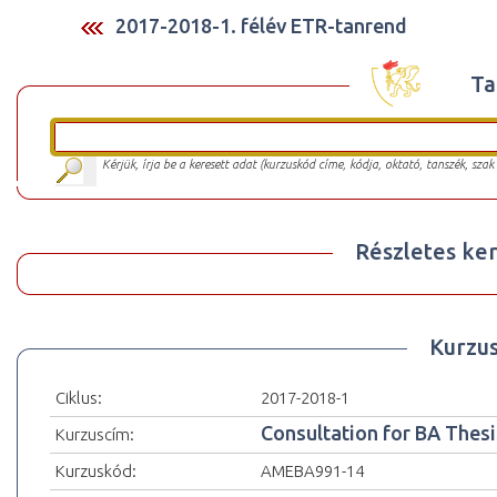
2017-2018-1. félév ETR-tanrend
Ta
Kérjük, írja be a keresett adat (kurzuskód címe, kódja, oktató, tanszék, szak
Részletes ker
Kurzu
Ciklus:
2017-2018-1
Consultation for BA Thesi
Kurzuscím:
Kurzuskód:
AMEBA991-14