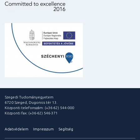
Szegedi Tudományegyetem
6720 Szeged, Dugonics tér 13.
Központi telefonszám: (+36-62) 544-000
Központi fax: (+36-62) 546-371
Adatvédelem
Impresszum
Segítség