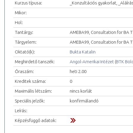
Kurzus típusa:
_Konzultációs gyakorlat, _Aláírá
Mikor:
Hol:
Tantárgy:
AMEBA99, Consultation for BA T
Tárgyelem:
AMEBA99, Consultation for BA Th
Oktató(k):
Bukta Katalin
Meghirdető tanszék:
Angol-Amerikai Intézet
(
BTK Böl
Óraszám:
heti 2.00
Kreditek száma:
0
Maximális létszám:
nincs korlát
Speciális jelzők:
konfirmálandó
Leírás:
Képzésfüggő adatok: