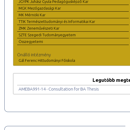
JGYPK Juhász Gyula Pedagógusképző Kar
MGK Mezőgazdasági Kar
MK Mérnöki Kar
TTIK Természettudományi és Informatikai Kar
ZMK Zeneművészeti Kar
SZTE Szegedi Tudományegyetem
Összegyetemi
Önálló intézmény
Gál Ferenc Hittudományi Főiskola
Legutóbb megte
AMEBA991-14 - Consultation for BA Thesis