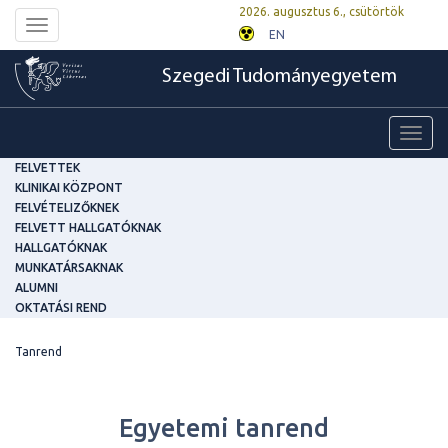
2026. augusztus 6., csütörtök
Toggle
EN
navigation
Szegedi Tudományegyetem
Toggl
navig
FELVETTEK
KLINIKAI KÖZPONT
FELVÉTELIZŐKNEK
FELVETT HALLGATÓKNAK
HALLGATÓKNAK
MUNKATÁRSAKNAK
ALUMNI
OKTATÁSI REND
Tanrend
Egyetemi tanrend