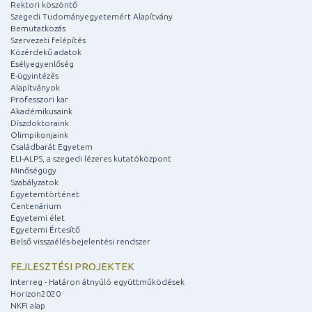
Rektori köszöntő
Szegedi Tudományegyetemért Alapítvány
Bemutatkozás
Szervezeti felépítés
Közérdekű adatok
Esélyegyenlőség
E-ügyintézés
Alapítványok
Professzori kar
Akadémikusaink
Díszdoktoraink
Olimpikonjaink
Családbarát Egyetem
ELI-ALPS, a szegedi lézeres kutatóközpont
Minőségügy
Szabályzatok
Egyetemtörténet
Centenárium
Egyetemi élet
Egyetemi Értesítő
Belső visszaélés-bejelentési rendszer
FEJLESZTÉSI PROJEKTEK
Interreg - Határon átnyúló együttműködések
Horizon2020
NKFI alap