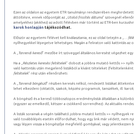
Ezen az oldalon az egyetem ETR tanulmányi rendszerében meghirdetett k
áttöltésre, ennek időpontját az „
Utolsó frissítés dátuma
” szövegnél ellenőr
amelyekhez (akikhez) az adott félévben már történt az ETR-ben kurzushi
karok honlapján
tájékozódhat.
Először az egyetemi félévet kell kiválasztania, ez az oldal tetején a „
… félé
nyílhegyekkel lépegetve lehetséges. Magán a feliraton való kattintás az old
A „
Tanrendi kereső
” mezőbe írt szöveggel általános keresést végezhet egy
Ha a „
Részletes keresési feltételek
” dobozt a jobbra mutató kettős >> nyílh
való kattintás után megjelenő listákból a kívánt tételeket (feltételenként
feltételek
” rész után ellenőrizheti.
A „
Tanrendi böngésző
” részben keresés nélkül, rendezett listákat áttekin
lehet elkezdeni (oktatók, szakok, képzési programok, tanszékek, ill. karok
A böngésző és a kereső többoszlopos eredménylistái általában a különböz
(egyszer az emelkedő, kétszer a csökkenő sorrendhez). Az aktuális rendez
A listák sorainak a végén található jobbra mutató kettős >> nyílhegyek r
való továbblépés esetén előfordulhat, hogy egy link már védett, nem nyi
vagy lépjen vissza a böngészője megfelelő gombjával, vagy jelentkezzen be