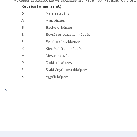
A „
Képzési programok szerinti kurzuskódlista
” képernyőn két adat rövidített
Képzési forma (szint)
0
Nem releváns
A
Alapképzés
B
Bachelorképzés
E
Egységes osztatlan képzés
F
Felsőfokú szakképzés
K
Kiegészítő alapképzés
M
Mesterképzés
P
Doktori képzés
S
Szakirányú továbbképzés
X
Egyéb képzés