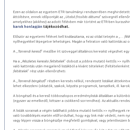
Ezen az oldalon az egyetem ETR tanulmányi rendszerében meghirdetett k
áttöltésre, ennek időpontját az „
Utolsó frissítés dátuma
” szövegnél ellenőr
amelyekhez (akikhez) az adott félévben már történt az ETR-ben kurzushi
karok honlapján
tájékozódhat.
Először az egyetemi félévet kell kiválasztania, ez az oldal tetején a „
… félé
nyílhegyekkel lépegetve lehetséges. Magán a feliraton való kattintás az old
A „
Tanrendi kereső
” mezőbe írt szöveggel általános keresést végezhet egy
Ha a „
Részletes keresési feltételek
” dobozt a jobbra mutató kettős >> nyílh
való kattintás után megjelenő listákból a kívánt tételeket (feltételenként
feltételek
” rész után ellenőrizheti.
A „
Tanrendi böngésző
” részben keresés nélkül, rendezett listákat áttekin
lehet elkezdeni (oktatók, szakok, képzési programok, tanszékek, ill. karok
A böngésző és a kereső többoszlopos eredménylistái általában a különböz
(egyszer az emelkedő, kétszer a csökkenő sorrendhez). Az aktuális rendez
A listák sorainak a végén található jobbra mutató kettős >> nyílhegyek r
való továbblépés esetén előfordulhat, hogy egy link már védett, nem nyi
vagy lépjen vissza a böngészője megfelelő gombjával, vagy jelentkezzen be