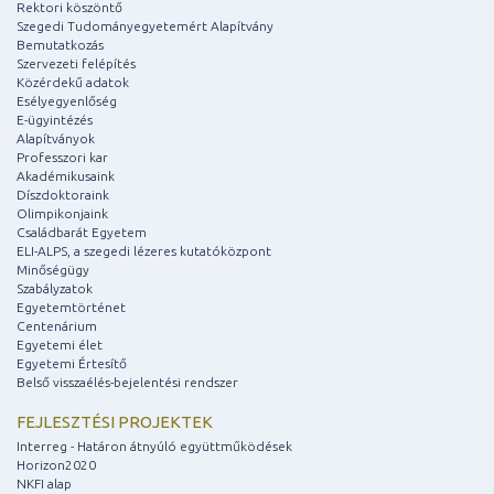
Rektori köszöntő
Szegedi Tudományegyetemért Alapítvány
Bemutatkozás
Szervezeti felépítés
Közérdekű adatok
Esélyegyenlőség
E-ügyintézés
Alapítványok
Professzori kar
Akadémikusaink
Díszdoktoraink
Olimpikonjaink
Családbarát Egyetem
ELI-ALPS, a szegedi lézeres kutatóközpont
Minőségügy
Szabályzatok
Egyetemtörténet
Centenárium
Egyetemi élet
Egyetemi Értesítő
Belső visszaélés-bejelentési rendszer
FEJLESZTÉSI PROJEKTEK
Interreg - Határon átnyúló együttműködések
Horizon2020
NKFI alap