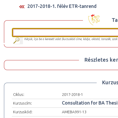
2017-2018-1. félév ETR-tanrend
Ta
Kérjük, írja be a keresett adat (kurzuskód címe, kódja, oktató, tanszék, szak
Részletes ker
Kurzu
Ciklus:
2017-2018-1
Consultation for BA Thesi
Kurzuscím:
Kurzuskód:
AMEBA991-13