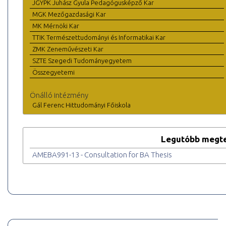
JGYPK Juhász Gyula Pedagógusképző Kar
MGK Mezőgazdasági Kar
MK Mérnöki Kar
TTIK Természettudományi és Informatikai Kar
ZMK Zeneművészeti Kar
SZTE Szegedi Tudományegyetem
Összegyetemi
Önálló intézmény
Gál Ferenc Hittudományi Főiskola
Legutóbb megte
AMEBA991-13 - Consultation for BA Thesis