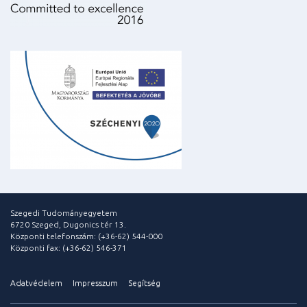
Szegedi Tudományegyetem
6720 Szeged, Dugonics tér 13.
Központi telefonszám: (+36-62) 544-000
Központi fax: (+36-62) 546-371
Adatvédelem
Impresszum
Segítség