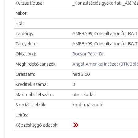
Kurzus típusa:
_Konzultációs gyakorlat, _Aláírá
Mikor:
Hol:
Tantárgy:
AMEBA99, Consultation for BA T
Tárgyelem:
AMEBA99, Consultation for BA Th
Oktató(k):
Bocsor Péter Dr.
Meghirdető tanszék:
Angol-Amerikai Intézet
(
BTK Böl
Óraszám:
heti 2.00
Kreditek száma:
0
Maximális létszám:
nincs korlát
Speciális jelzők:
konfirmálandó
Leírás:
Képzésfüggő adatok: