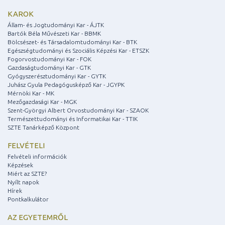
KAROK
Állam- és Jogtudományi Kar - ÁJTK
Bartók Béla Művészeti Kar - BBMK
Bölcsészet- és Társadalomtudományi Kar - BTK
Egészségtudományi és Szociális Képzési Kar - ETSZK
Fogorvostudományi Kar - FOK
Gazdaságtudományi Kar - GTK
Gyógyszerésztudományi Kar - GYTK
Juhász Gyula Pedagógusképző Kar - JGYPK
Mérnöki Kar - MK
Mezőgazdasági Kar - MGK
Szent-Györgyi Albert Orvostudományi Kar - SZAOK
Természettudományi és Informatikai Kar - TTIK
SZTE Tanárképző Központ
FELVÉTELI
Felvételi információk
Képzések
Miért az SZTE?
Nyílt napok
Hírek
Pontkalkulátor
AZ EGYETEMRŐL