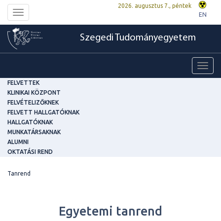
2026. augusztus 7., péntek
Toggle
EN
navigation
Szegedi Tudományegyetem
Toggl
navig
FELVETTEK
KLINIKAI KÖZPONT
FELVÉTELIZŐKNEK
FELVETT HALLGATÓKNAK
HALLGATÓKNAK
MUNKATÁRSAKNAK
ALUMNI
OKTATÁSI REND
Tanrend
Egyetemi tanrend