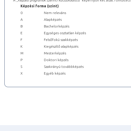
A „
Képzési programok szerinti kurzuskódlista
” képernyőn két adat rövidített
Képzési forma (szint)
0
Nem releváns
A
Alapképzés
B
Bachelorképzés
E
Egységes osztatlan képzés
F
Felsőfokú szakképzés
K
Kiegészítő alapképzés
M
Mesterképzés
P
Doktori képzés
S
Szakirányú továbbképzés
X
Egyéb képzés