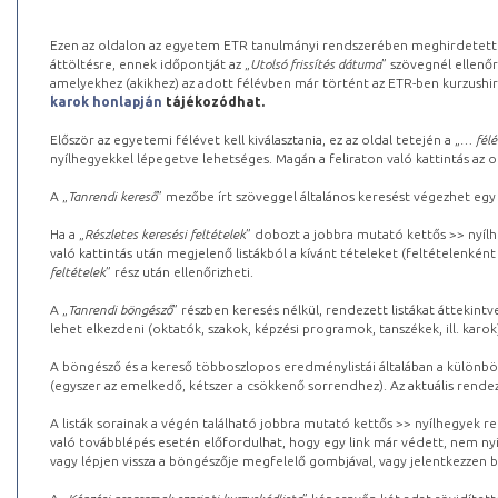
Ezen az oldalon az egyetem ETR tanulmányi rendszerében meghirdetett k
áttöltésre, ennek időpontját az „
Utolsó frissítés dátuma
” szövegnél ellenőr
amelyekhez (akikhez) az adott félévben már történt az ETR-ben kurzushi
karok honlapján
tájékozódhat.
Először az egyetemi félévet kell kiválasztania, ez az oldal tetején a „
… félé
nyílhegyekkel lépegetve lehetséges. Magán a feliraton való kattintás az old
A „
Tanrendi kereső
” mezőbe írt szöveggel általános keresést végezhet egy
Ha a „
Részletes keresési feltételek
” dobozt a jobbra mutató kettős >> nyílh
való kattintás után megjelenő listákból a kívánt tételeket (feltételenként
feltételek
” rész után ellenőrizheti.
A „
Tanrendi böngésző
” részben keresés nélkül, rendezett listákat áttekin
lehet elkezdeni (oktatók, szakok, képzési programok, tanszékek, ill. karok
A böngésző és a kereső többoszlopos eredménylistái általában a különböz
(egyszer az emelkedő, kétszer a csökkenő sorrendhez). Az aktuális rendez
A listák sorainak a végén található jobbra mutató kettős >> nyílhegyek r
való továbblépés esetén előfordulhat, hogy egy link már védett, nem nyi
vagy lépjen vissza a böngészője megfelelő gombjával, vagy jelentkezzen be