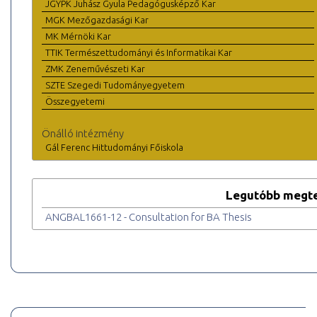
JGYPK Juhász Gyula Pedagógusképző Kar
MGK Mezőgazdasági Kar
MK Mérnöki Kar
TTIK Természettudományi és Informatikai Kar
ZMK Zeneművészeti Kar
SZTE Szegedi Tudományegyetem
Összegyetemi
Önálló intézmény
Gál Ferenc Hittudományi Főiskola
Legutóbb megte
ANGBAL1661-12 - Consultation for BA Thesis