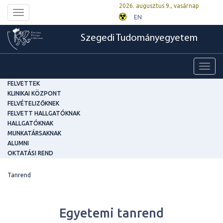
2026. augusztus 9., vasárnap
Toggle
EN
navigation
Szegedi Tudományegyetem
Toggl
navig
FELVETTEK
KLINIKAI KÖZPONT
FELVÉTELIZŐKNEK
FELVETT HALLGATÓKNAK
HALLGATÓKNAK
MUNKATÁRSAKNAK
ALUMNI
OKTATÁSI REND
Tanrend
Egyetemi tanrend