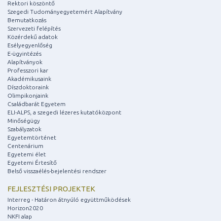
Rektori köszöntő
Szegedi Tudományegyetemért Alapítvány
Bemutatkozás
Szervezeti felépítés
Közérdekű adatok
Esélyegyenlőség
E-ügyintézés
Alapítványok
Professzori kar
Akadémikusaink
Díszdoktoraink
Olimpikonjaink
Családbarát Egyetem
ELI-ALPS, a szegedi lézeres kutatóközpont
Minőségügy
Szabályzatok
Egyetemtörténet
Centenárium
Egyetemi élet
Egyetemi Értesítő
Belső visszaélés-bejelentési rendszer
FEJLESZTÉSI PROJEKTEK
Interreg - Határon átnyúló együttműködések
Horizon2020
NKFI alap