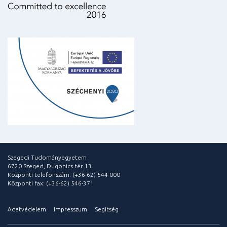
Szegedi Tudományegyetem
6720 Szeged, Dugonics tér 13.
Központi telefonszám: (+36-62) 544-000
Központi fax: (+36-62) 546-371
Adatvédelem
Impresszum
Segítség