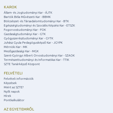
KAROK
Állam- és Jogtudományi Kar - ÁJTK
Bartók Béla Művészeti Kar - BBMK
Bölcsészet- és Társadalomtudományi Kar - BTK
Egészségtudományi és Szociális Képzési Kar - ETSZK
Fogorvostudományi Kar - FOK
Gazdaságtudományi Kar - GTK
Gyógyszerésztudományi Kar - GYTK
Juhász Gyula Pedagógusképző Kar - JGYPK
Mérnöki Kar - MK
Mezőgazdasági Kar - MGK
Szent-Györgyi Albert Orvostudományi Kar - SZAOK
Természettudományi és Informatikai Kar - TTIK
SZTE Tanárképző Központ
FELVÉTELI
Felvételi információk
Képzések
Miért az SZTE?
Nyílt napok
Hírek
Pontkalkulátor
AZ EGYETEMRŐL