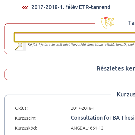
2017-2018-1. félév ETR-tanrend
Ta
Kérjük, írja be a keresett adat (kurzuskód címe, kódja, oktató, tanszék, szak
Részletes ker
Kurzu
Ciklus:
2017-2018-1
Consultation for BA Thesi
Kurzuscím:
Kurzuskód:
ANGBAL1661-12