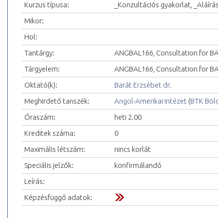
Kurzus típusa:
_Konzultációs gyakorlat, _Aláírá
Mikor:
Hol:
Tantárgy:
ANGBAL166, Consultation for BA
Tárgyelem:
ANGBAL166, Consultation for BA 
Oktató(k):
Barát Erzsébet dr.
Meghirdető tanszék:
Angol-Amerikai Intézet
(
BTK Böl
Óraszám:
heti 2.00
Kreditek száma:
0
Maximális létszám:
nincs korlát
Speciális jelzők:
konfirmálandó
Leírás:
Képzésfüggő adatok: