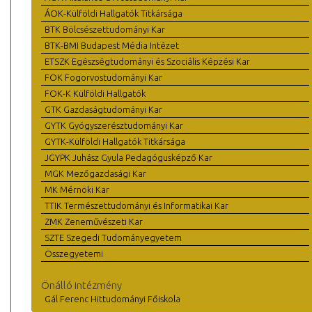
ÁOK-Külföldi Hallgatók Titkársága
BTK Bölcsészettudományi Kar
BTK-BMI Budapest Média Intézet
ETSZK Egészségtudományi és Szociális Képzési Kar
FOK Fogorvostudományi Kar
FOK-K Külföldi Hallgatók
GTK Gazdaságtudományi Kar
GYTK Gyógyszerésztudományi Kar
GYTK-Külföldi Hallgatók Titkársága
JGYPK Juhász Gyula Pedagógusképző Kar
MGK Mezőgazdasági Kar
MK Mérnöki Kar
TTIK Természettudományi és Informatikai Kar
ZMK Zeneművészeti Kar
SZTE Szegedi Tudományegyetem
Összegyetemi
Önálló intézmény
Gál Ferenc Hittudományi Főiskola