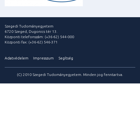
Szegedi Tudományegyetem
6720 Szeged, Dugonics tér 13.
Központi telefonszám: (+36-62) 544-000
Központi fax: (+36-62) 546-371
Adatvédelem
Impresszum
Segítség
(C) 2010 Szegedi Tudományegyetem. Minden jog fenntartva.