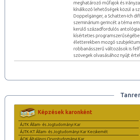
meghatározó műfajok és irányzat
kínálkozó lehetőségek közül a sze
Doppelgänger, a Schatten-Ich dif
szeminárium gerincét a téma emb
kerülő századfordulós antológia (
kísérteties programszerűségében
életterekben mozgó szubjektum 
robbanásszerű változások is fe
szövegek olvasásához nyújt érte
Tanre
Képzések karonként
ÁJTK Állam- és Jogtudományi Kar
ÁJTK-KT Állam- és Jogtudományi Kar Kecskemét
ÁOK Általános Orvostudományi Kar