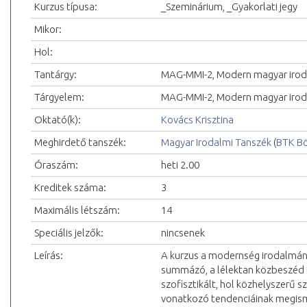
Kurzus típusa:
_Szeminárium, _Gyakorlati jegy
Mikor:
Hol:
Tantárgy:
MAG-MMI-2, Modern magyar iro
Tárgyelem:
MAG-MMI-2, Modern magyar irod
Oktató(k):
Kovács Krisztina
Meghirdető tanszék:
Magyar Irodalmi Tanszék
(
BTK Bö
Óraszám:
heti 2.00
Kreditek száma:
3
Maximális létszám:
14
Speciális jelzők:
nincsenek
Leírás:
A kurzus a modernség irodalmána
summázó, a lélektan közbeszéd 
szofisztikált, hol közhelyszerű s
vonatkozó tendenciáinak megisme