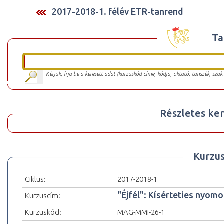
2017-2018-1. félév ETR-tanrend
Ta
Kérjük, írja be a keresett adat (kurzuskód címe, kódja, oktató, tanszék, szak
Részletes ker
Kurzu
Ciklus:
2017-2018-1
"Éjfél": Kísérteties nyo
Kurzuscím:
Kurzuskód:
MAG-MMI-26-1