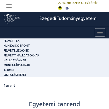
2026. augusztus 6., csütörtök
Toggle
EN
navigation
Szegedi Tudományegyetem
Toggl
navig
FELVETTEK
KLINIKAI KÖZPONT
FELVÉTELIZŐKNEK
FELVETT HALLGATÓKNAK
HALLGATÓKNAK
MUNKATÁRSAKNAK
ALUMNI
OKTATÁSI REND
Tanrend
Egyetemi tanrend