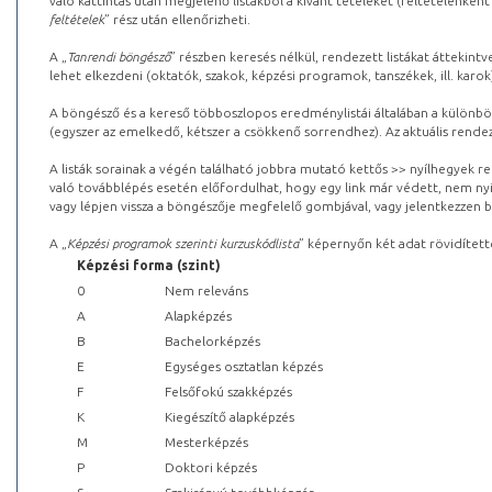
való kattintás után megjelenő listákból a kívánt tételeket (feltételenként
feltételek
” rész után ellenőrizheti.
A „
Tanrendi böngésző
” részben keresés nélkül, rendezett listákat áttekin
lehet elkezdeni (oktatók, szakok, képzési programok, tanszékek, ill. karok
A böngésző és a kereső többoszlopos eredménylistái általában a különböz
(egyszer az emelkedő, kétszer a csökkenő sorrendhez). Az aktuális rendez
A listák sorainak a végén található jobbra mutató kettős >> nyílhegyek r
való továbblépés esetén előfordulhat, hogy egy link már védett, nem nyi
vagy lépjen vissza a böngészője megfelelő gombjával, vagy jelentkezzen be
A „
Képzési programok szerinti kurzuskódlista
” képernyőn két adat rövidített
Képzési forma (szint)
0
Nem releváns
A
Alapképzés
B
Bachelorképzés
E
Egységes osztatlan képzés
F
Felsőfokú szakképzés
K
Kiegészítő alapképzés
M
Mesterképzés
P
Doktori képzés