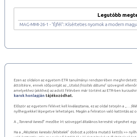
Legutóbb megte
MAG-MMI-26-1 - "Éjfél": Kísérteties nyomok a modern mag
Ezen az oldalon az egyetem ETR tanulmányi rendszerében meghirdetett k
áttöltésre, ennek időpontját az „
Utolsó frissítés dátuma
” szövegnél ellenőr
amelyekhez (akikhez) az adott félévben már történt az ETR-ben kurzushi
karok honlapján
tájékozódhat.
Először az egyetemi félévet kell kiválasztania, ez az oldal tetején a „
… félé
nyílhegyekkel lépegetve lehetséges. Magán a feliraton való kattintás az old
A „
Tanrendi kereső
” mezőbe írt szöveggel általános keresést végezhet egy
Ha a „
Részletes keresési feltételek
” dobozt a jobbra mutató kettős >> nyílh