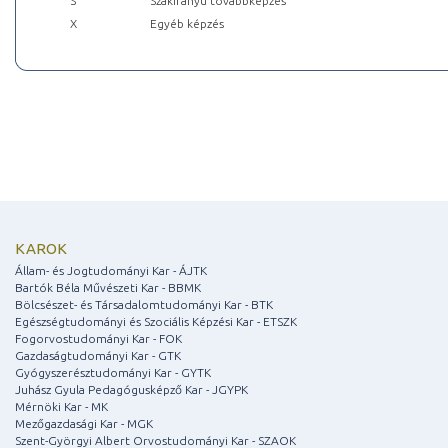
S
Szakirányú továbbképzés
X
Egyéb képzés
KAROK
Állam- és Jogtudományi Kar - ÁJTK
Bartók Béla Művészeti Kar - BBMK
Bölcsészet- és Társadalomtudományi Kar - BTK
Egészségtudományi és Szociális Képzési Kar - ETSZK
Fogorvostudományi Kar - FOK
Gazdaságtudományi Kar - GTK
Gyógyszerésztudományi Kar - GYTK
Juhász Gyula Pedagógusképző Kar - JGYPK
Mérnöki Kar - MK
Mezőgazdasági Kar - MGK
Szent-Györgyi Albert Orvostudományi Kar - SZAOK