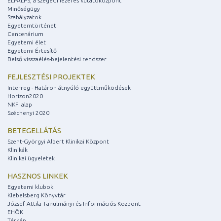
ELI-ALPS, a szegedi lézeres kutatóközpont
Minőségügy
Szabályzatok
Egyetemtörténet
Centenárium
Egyetemi élet
Egyetemi Értesítő
Belső visszaélés-bejelentési rendszer
FEJLESZTÉSI PROJEKTEK
Interreg - Határon átnyúló együttműködések
Horizon2020
NKFI alap
Széchenyi 2020
BETEGELLÁTÁS
Szent-Györgyi Albert Klinikai Központ
Klinikák
Klinikai ügyeletek
HASZNOS LINKEK
Egyetemi klubok
Klebelsberg Könyvtár
József Attila Tanulmányi és Információs Központ
EHÖK
Térkép