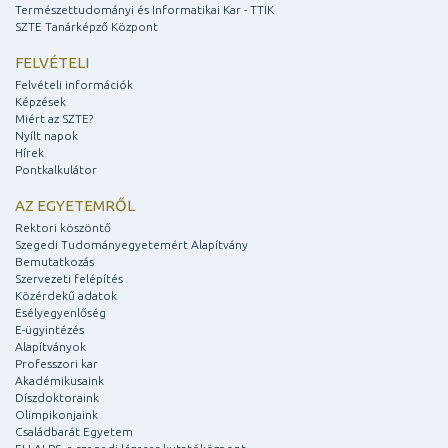
Természettudományi és Informatikai Kar - TTIK
SZTE Tanárképző Központ
FELVÉTELI
Felvételi információk
Képzések
Miért az SZTE?
Nyílt napok
Hírek
Pontkalkulátor
AZ EGYETEMRŐL
Rektori köszöntő
Szegedi Tudományegyetemért Alapítvány
Bemutatkozás
Szervezeti felépítés
Közérdekű adatok
Esélyegyenlőség
E-ügyintézés
Alapítványok
Professzori kar
Akadémikusaink
Díszdoktoraink
Olimpikonjaink
Családbarát Egyetem