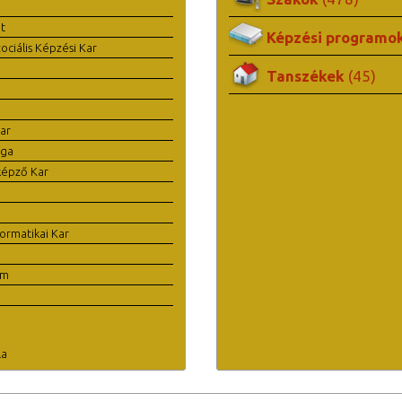
t
Képzési programo
ciális Képzési Kar
Tanszékek
(45)
ar
ága
képző Kar
ormatikai Kar
em
la