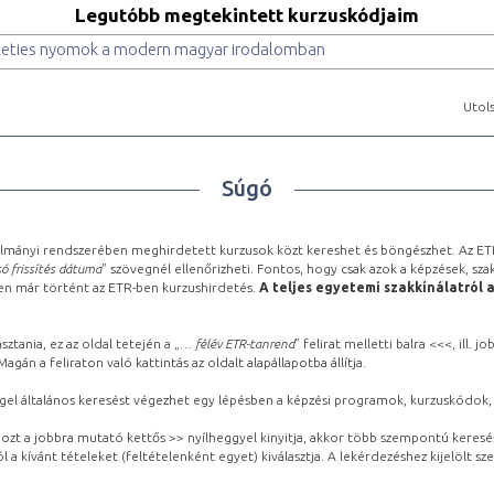
Legutóbb megtekintett kurzuskódjaim
érteties nyomok a modern magyar irodalomban
Utols
Súgó
lmányi rendszerében meghirdetett kurzusok közt kereshet és böngészhet. Az ETR
ó frissítés dátuma
” szövegnél ellenőrizheti. Fontos, hogy csak azok a képzések, sza
ben már történt az ETR-ben kurzushirdetés.
A teljes egyetemi szakkínálatról 
sztania, ez az oldal tetején a „
… félév ETR-tanrend
” felirat melletti balra <<<, ill.
gán a feliraton való kattintás az oldalt alapállapotba állítja.
gel általános keresést végezhet egy lépésben a képzési programok, kurzuskódok, 
ozt a jobbra mutató kettős >> nyílheggyel kinyitja, akkor több szempontú keresé
l a kívánt tételeket (feltételenként egyet) kiválasztja. A lekérdezéshez kijelölt s