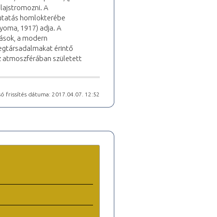
 lajstromozni. A
kutatás homlokterébe
Gyoma, 1917) adja. A
zások, a modern
egtársadalmakat érintő
z atmoszférában született
ó frissítés dátuma: 2017.04.07. 12:52