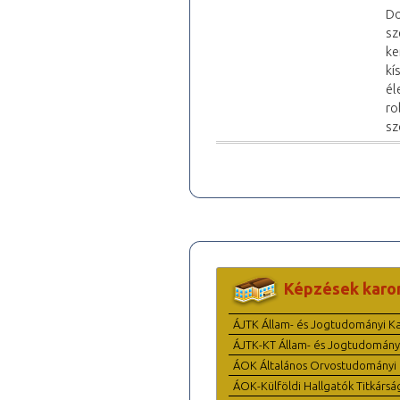
Do
sz
ke
kí
él
ro
sz
Képzések karo
ÁJTK Állam- és Jogtudományi K
ÁJTK-KT Állam- és Jogtudomány
ÁOK Általános Orvostudományi 
ÁOK-Külföldi Hallgatók Titkársá