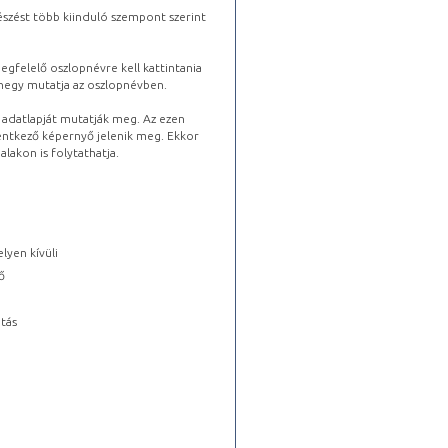
észést több kiinduló szempont szerint
gfelelő oszlopnévre kell kattintania
lhegy mutatja az oszlopnévben.
s adatlapját mutatják meg. Az ezen
lentkező képernyő jelenik meg. Ekkor
lakon is folytathatja.
lyen kívüli
ő
tás