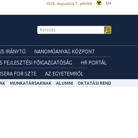
EN
2026. augusztus 7., péntek
S IRÁNYTŰ
NANOMŰANYAG KÖZPONT
ÉS FEJLESZTÉSI FŐIGAZGATÓSÁG
HR PORTÁL
SERA FOR SZTE
AZ EGYETEMRŐL
AK
MUNKATÁRSAKNAK
ALUMNI
OKTATÁSI REND