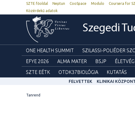
SZTE főoldal
Neptun
CooSpace
Modulo
Coursera for S
Közérdekű adatok
Szegedi T
ONE HEALTH SUMMIT
SZILASSI-POLIÉDER S
EFYE 2026
ALMA MATER
BSJP
ÉLETVÉG
SZTE EÉTK
OTDK37BIOLÓGIA
KUTATÁS
FELVETTEK
KLINIKAI KÖZPON
Tanrend