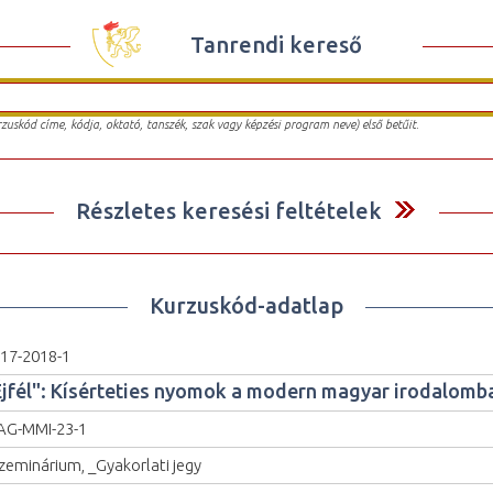
Tanrendi kereső
urzuskód címe, kódja, oktató, tanszék, szak vagy képzési program neve) első betűit.
Részletes keresési feltételek
Kurzuskód-adatlap
17-2018-1
Éjfél": Kísérteties nyomok a modern magyar irodalomb
G-MMI-23-1
zeminárium, _Gyakorlati jegy