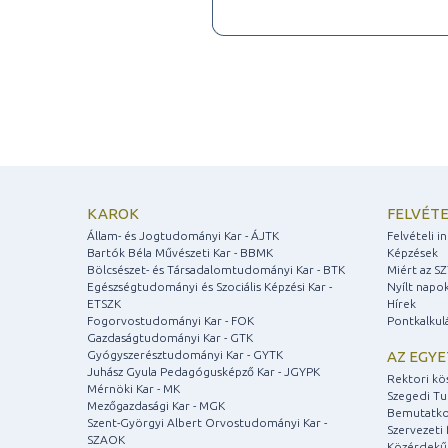
KAROK
FELVÉTE
Állam- és Jogtudományi Kar - ÁJTK
Felvételi 
Bartók Béla Művészeti Kar - BBMK
Képzések
Bölcsészet- és Társadalomtudományi Kar - BTK
Miért az S
Egészségtudományi és Szociális Képzési Kar -
Nyílt napo
ETSZK
Hírek
Fogorvostudományi Kar - FOK
Pontkalkul
Gazdaságtudományi Kar - GTK
Gyógyszerésztudományi Kar - GYTK
AZ EGY
Juhász Gyula Pedagógusképző Kar - JGYPK
Rektori kö
Mérnöki Kar - MK
Szegedi T
Mezőgazdasági Kar - MGK
Bemutatko
Szent-Györgyi Albert Orvostudományi Kar -
Szervezeti 
SZAOK
Közérdekű