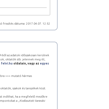
ó frissítés dátuma: 2017.04.07. 12:52
-ből az adatok időszakosan kerülnek
kok, oktatók stb. jelennek meg itt,
a
felvi.hu
oldalain, vagy az
egyes
 jobbra >>> mutató hármas
oktatók, szakok és tanszékek közt.
st indíthat, ha a megfelelő mezőkre
zempontokat a „
Kiválasztott keresési