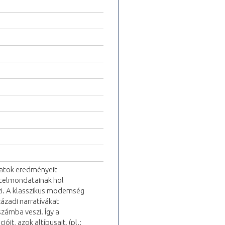
zatok eredményeit
ételmondatainak hol
gzi. A klasszikus modernség
ázadi narratívákat
zámba veszi. Így a
it, azok altípusait, (pl.: