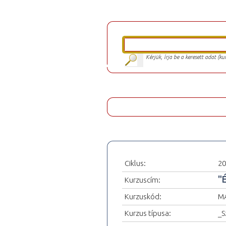
Kérjük, írja be a keresett adat (k
Ciklus:
20
"
Kurzuscím:
Kurzuskód:
MA
Kurzus típusa:
_S