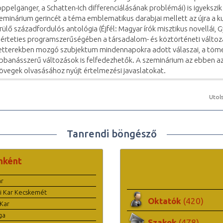
ppelgänger, a Schatten-Ich differenciálásának problémái) is igyekszik
eminárium gerincét a téma emblematikus darabjai mellett az újra a 
rülő századfordulós antológia (Éjfél: Magyar írók misztikus novellái, 
sérteties programszerűségében a társadalom- és köztörténeti válto
etterekben mozgó szubjektum mindennapokra adott válaszai, a töm
bbanásszerű változások is felfedezhetők. A szeminárium az ebben a
övegek olvasásához nyújt értelmezési javaslatokat.
Utols
Tanrendi böngésző
nként
ar
i Kar Kecskemét
Oktatók
(420)
Kar
ga
Szakok
(478)