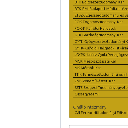
BTK Bölcsészettudományi Kar
BTK-BMI Budapest Média Intéze
ETSZK Egészségtudományi és Szo
FOK Fogorvostudományi Kar
FOK-K Külföldi Hallgatók
GTK Gazdaságtudományi Kar
GYTK Gyógyszerésztudományi K
GYTK-Külföldi Hallgatók Titkárs
JGYPK Juhász Gyula Pedagógus
MGK Mezőgazdasági Kar
MK Mérnöki Kar
TTIK Természettudományi és Inf
ZMK Zeneművészeti Kar
SZTE Szegedi Tudományegyet
Összegyetemi
Önálló intézmény
Gál Ferenc Hittudományi Főisko