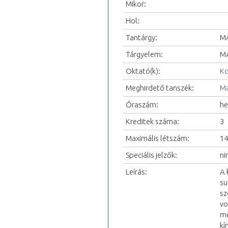
Mikor:
Hol:
Tantárgy:
MA
Tárgyelem:
MA
Oktató(k):
Ko
Meghirdető tanszék:
Ma
Óraszám:
he
Kreditek száma:
3
Maximális létszám:
14
Speciális jelzők:
ni
Leírás:
A 
su
sz
vo
me
kí