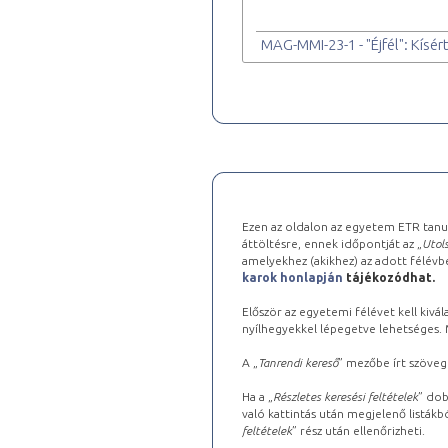
MAG-MMI-23-1 - "Éjfél": Kís
Ezen az oldalon az egyetem ETR tanu
áttöltésre, ennek időpontját az „
Utols
amelyekhez (akikhez) az adott félév
karok honlapján
tájékozódhat.
Először az egyetemi félévet kell kivála
nyílhegyekkel lépegetve lehetséges. Ma
A „
Tanrendi kereső
” mezőbe írt szöveg
Ha a „
Részletes keresési feltételek
” dob
való kattintás után megjelenő listákbó
feltételek
” rész után ellenőrizheti.