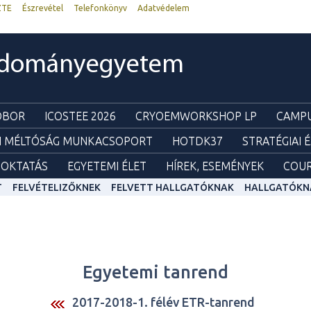
ZTE
Észrevétel
Telefonkönyv
Adatvédelem
udományegyetem
ZOBOR
ICOSTEE 2026
CRYOEMWORKSHOP LP
CAMPU
I MÉLTÓSÁG MUNKACSOPORT
HOTDK37
STRATÉGIAI 
OKTATÁS
EGYETEMI ÉLET
HÍREK, ESEMÉNYEK
COUR
T
FELVÉTELIZŐKNEK
FELVETT HALLGATÓKNAK
HALLGATÓKN
Egyetemi tanrend
2017-2018-1. félév ETR-tanrend