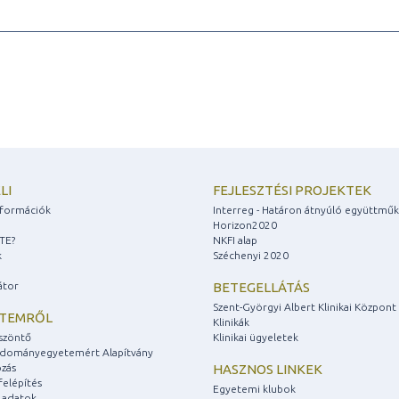
LI
FEJLESZTÉSI PROJEKTEK
információk
Interreg - Határon átnyúló együttmű
Horizon2020
ZTE?
NKFI alap
k
Széchenyi 2020
átor
BETEGELLÁTÁS
Szent-Györgyi Albert Klinikai Központ
ETEMRŐL
Klinikák
szöntő
Klinikai ügyeletek
udományegyetemért Alapítvány
zás
HASZNOS LINKEK
felépítés
Egyetemi klubok
 adatok