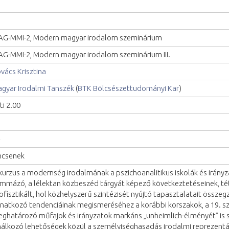
G-MMI-2, Modern magyar irodalom szeminárium
G-MMI-2, Modern magyar irodalom szeminárium III.
vács Krisztina
gyar Irodalmi Tanszék
(
BTK Bölcsészettudományi Kar
)
ti 2.00
ncsenek
kurzus a modernség irodalmának a pszichoanalitikus iskolák és irány
mmázó, a lélektan közbeszéd tárgyát képező következtetéseinek, t
ofisztikált, hol közhelyszerű szintézisét nyújtó tapasztalatait össze
natkozó tendenciáinak megismeréséhez a korábbi korszakok, a 19. sz
ghatározó műfajok és irányzatok markáns „unheimlich-élményét” is s
nálkozó lehetőségek közül a személyiséghasadás irodalmi reprezentáció