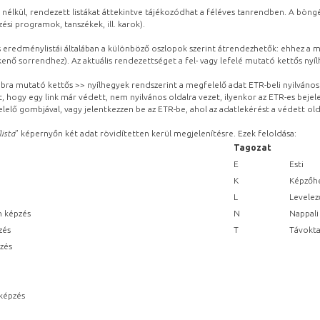
 nélkül, rendezett listákat áttekintve tájékozódhat a féléves tanrendben. A böng
ési programok, tanszékek, ill. karok).
eredménylistái általában a különböző oszlopok szerint átrendezhetők: ehhez a me
kenő sorrendhez). Az aktuális rendezettséget a fel- vagy lefelé mutató kettős nyí
obbra mutató kettős >> nyílhegyek rendszerint a megfelelő adat ETR-beli nyilváno
, hogy egy link már védett, nem nyilvános oldalra vezet, ilyenkor az ETR-es beje
lelő gombjával, vagy jelentkezzen be az ETR-be, ahol az adatlekérést a védett olda
lista
” képernyőn két adat rövidítetten kerül megjelenítésre. Ezek feloldása:
Tagozat
E
Esti
K
Képzőhe
L
Levelez
n képzés
N
Nappali
zés
T
Távokta
pzés
képzés