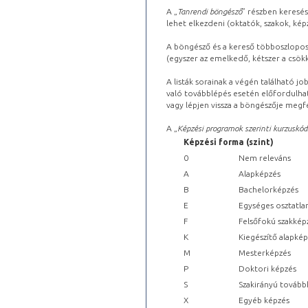
A „
Tanrendi böngésző
” részben keresés
lehet elkezdeni (oktatók, szakok, képz
A böngésző és a kereső többoszlopos 
(egyszer az emelkedő, kétszer a csök
A listák sorainak a végén található j
való továbblépés esetén előfordulhat
vagy lépjen vissza a böngészője megfe
A „
Képzési programok szerinti kurzuskód
Képzési forma (szint)
0
Nem releváns
A
Alapképzés
B
Bachelorképzés
E
Egységes osztatla
F
Felsőfokú szakkép
K
Kiegészítő alapké
M
Mesterképzés
P
Doktori képzés
S
Szakirányú tovább
X
Egyéb képzés