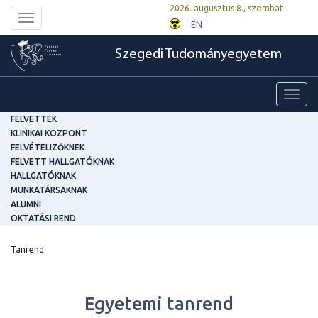
2026. augusztus 8., szombat
Toggle
EN
navigation
Szegedi Tudományegyetem
Toggl
navig
FELVETTEK
KLINIKAI KÖZPONT
FELVÉTELIZŐKNEK
FELVETT HALLGATÓKNAK
HALLGATÓKNAK
MUNKATÁRSAKNAK
ALUMNI
OKTATÁSI REND
Tanrend
Egyetemi tanrend