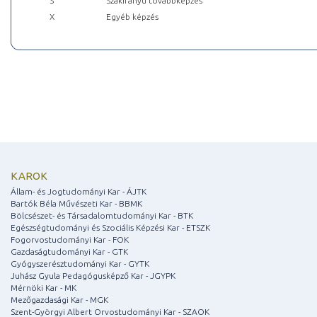
S
Szakirányú továbbképzés
X
Egyéb képzés
KAROK
Állam- és Jogtudományi Kar - ÁJTK
Bartók Béla Művészeti Kar - BBMK
Bölcsészet- és Társadalomtudományi Kar - BTK
Egészségtudományi és Szociális Képzési Kar - ETSZK
Fogorvostudományi Kar - FOK
Gazdaságtudományi Kar - GTK
Gyógyszerésztudományi Kar - GYTK
Juhász Gyula Pedagógusképző Kar - JGYPK
Mérnöki Kar - MK
Mezőgazdasági Kar - MGK
Szent-Györgyi Albert Orvostudományi Kar - SZAOK