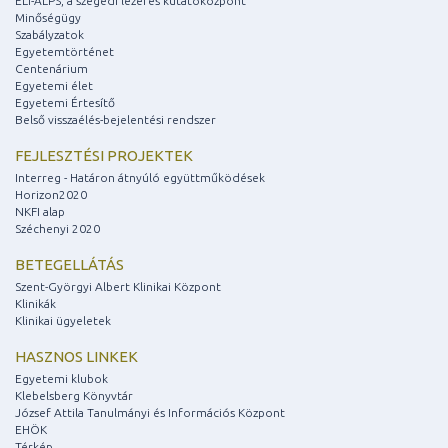
ELI-ALPS, a szegedi lézeres kutatóközpont
Minőségügy
Szabályzatok
Egyetemtörténet
Centenárium
Egyetemi élet
Egyetemi Értesítő
Belső visszaélés-bejelentési rendszer
FEJLESZTÉSI PROJEKTEK
Interreg - Határon átnyúló együttműködések
Horizon2020
NKFI alap
Széchenyi 2020
BETEGELLÁTÁS
Szent-Györgyi Albert Klinikai Központ
Klinikák
Klinikai ügyeletek
HASZNOS LINKEK
Egyetemi klubok
Klebelsberg Könyvtár
József Attila Tanulmányi és Információs Központ
EHÖK
Térkép