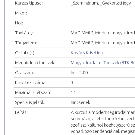
Kurzus típusa:
_Szeminárium, _Gyakorlati jegy
Mikor:
Hol:
Tantárgy:
MAG-MMI-2, Modern magyar iro
Tárgyelem:
MAG-MMI-2, Modern magyar irod
Oktató(k):
Kovács Krisztina
Meghirdető tanszék:
Magyar Irodalmi Tanszék
(
BTK Bö
Óraszám:
heti 2.00
Kreditek száma:
3
Maximális létszám:
14
Speciális jelzők:
nincsenek
Leírás:
A kurzus a modernség irodalmána
summázó, a lélektan közbeszéd 
szofisztikált, hol közhelyszerű s
vonatkozó tendenciáinak megisme