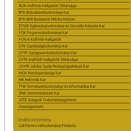
ÁOK-Külföldi Hallgatók Titkársága
BTK Bölcsészettudományi Kar
BTK-BMI Budapest Média Intézet
ETSZK Egészségtudományi és Szociális Képzési Kar
FOK Fogorvostudományi Kar
FOK-K Külföldi Hallgatók
GTK Gazdaságtudományi Kar
GYTK Gyógyszerésztudományi Kar
GYTK-Külföldi Hallgatók Titkársága
JGYPK Juhász Gyula Pedagógusképző Kar
MGK Mezőgazdasági Kar
MK Mérnöki Kar
TTIK Természettudományi és Informatikai Kar
ZMK Zeneművészeti Kar
SZTE Szegedi Tudományegyetem
Összegyetemi
Önálló intézmény
Gál Ferenc Hittudományi Főiskola