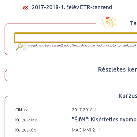
2017-2018-1. félév ETR-tanrend
Ta
Kérjük, írja be a keresett adat (kurzuskód címe, kódja, oktató, tanszék, szak
Részletes ker
Kurzu
Ciklus:
2017-2018-1
"Éjfél": Kísérteties nyo
Kurzuscím:
Kurzuskód:
MAG-MMI-21-1