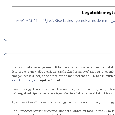
Legutóbb megte
MAG-MMI-21-1 - "Éjfél": Kísérteties nyomok a modern mag
Ezen az oldalon az egyetem ETR tanulmányi rendszerében meghirdetett k
áttöltésre, ennek időpontját az „
Utolsó frissítés dátuma
” szövegnél ellenőr
amelyekhez (akikhez) az adott félévben már történt az ETR-ben kurzushi
karok honlapján
tájékozódhat.
Először az egyetemi félévet kell kiválasztania, ez az oldal tetején a „
… félé
nyílhegyekkel lépegetve lehetséges. Magán a feliraton való kattintás az old
A „
Tanrendi kereső
” mezőbe írt szöveggel általános keresést végezhet egy
Ha a „
Részletes keresési feltételek
” dobozt a jobbra mutató kettős >> nyílh