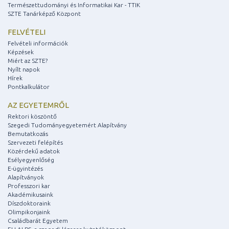
Természettudományi és Informatikai Kar - TTIK
SZTE Tanárképző Központ
FELVÉTELI
Felvételi információk
Képzések
Miért az SZTE?
Nyílt napok
Hírek
Pontkalkulátor
AZ EGYETEMRŐL
Rektori köszöntő
Szegedi Tudományegyetemért Alapítvány
Bemutatkozás
Szervezeti felépítés
Közérdekű adatok
Esélyegyenlőség
E-ügyintézés
Alapítványok
Professzori kar
Akadémikusaink
Díszdoktoraink
Olimpikonjaink
Családbarát Egyetem