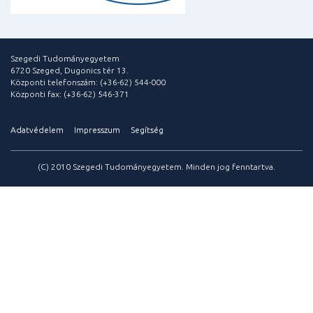
Szegedi Tudományegyetem
6720 Szeged, Dugonics tér 13.
Központi telefonszám: (+36-62) 544-000
Központi fax: (+36-62) 546-371
Adatvédelem
Impresszum
Segítség
(C) 2010 Szegedi Tudományegyetem. Minden jog fenntartva.