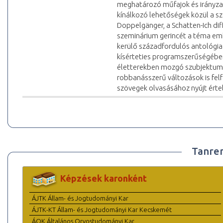
meghatározó műfajok és irányzat
kínálkozó lehetőségek közül a sze
Doppelgänger, a Schatten-Ich dif
szeminárium gerincét a téma emb
kerülő századfordulós antológia (
kísérteties programszerűségében
életterekben mozgó szubjektum 
robbanásszerű változások is fe
szövegek olvasásához nyújt érte
Tanre
Képzések karonként
ÁJTK Állam- és Jogtudományi Kar
ÁJTK-KT Állam- és Jogtudományi Kar Kecskemét
ÁOK Általános Orvostudományi Kar