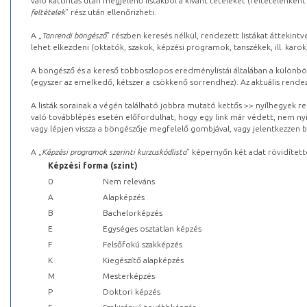
való kattintás után megjelenő listákból a kívánt tételeket (feltételenként
feltételek
” rész után ellenőrizheti.
A „
Tanrendi böngésző
” részben keresés nélkül, rendezett listákat áttekin
lehet elkezdeni (oktatók, szakok, képzési programok, tanszékek, ill. karok
A böngésző és a kereső többoszlopos eredménylistái általában a különböz
(egyszer az emelkedő, kétszer a csökkenő sorrendhez). Az aktuális rendez
A listák sorainak a végén található jobbra mutató kettős >> nyílhegyek r
való továbblépés esetén előfordulhat, hogy egy link már védett, nem nyi
vagy lépjen vissza a böngészője megfelelő gombjával, vagy jelentkezzen be
A „
Képzési programok szerinti kurzuskódlista
” képernyőn két adat rövidített
Képzési forma (szint)
0
Nem releváns
A
Alapképzés
B
Bachelorképzés
E
Egységes osztatlan képzés
F
Felsőfokú szakképzés
K
Kiegészítő alapképzés
M
Mesterképzés
P
Doktori képzés