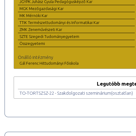
JGYPK Juhász Gyula Pedagógusképző Kar
MGK Mezőgazdasági Kar
MK Mérnöki Kar
TTIK Természettudományi és Informatikai Kar
ZMK Zeneművészeti Kar
SZTE Szegedi Tudományegyetem
Összegyetemi
Önálló intézmény
Gál Ferenc Hittudományi Főiskola
Legutóbb megte
TO-TORTSZSZ-22 - Szakdolgozati szeminárium(osztatlan)