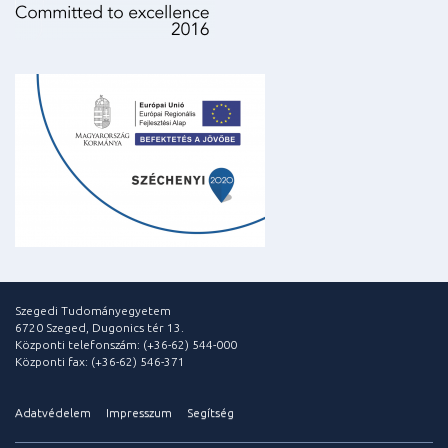
Szegedi Tudományegyetem
6720 Szeged, Dugonics tér 13.
Központi telefonszám: (+36-62) 544-000
Központi fax: (+36-62) 546-371
Adatvédelem
Impresszum
Segítség