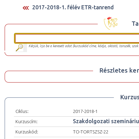
2017-2018-1. félév ETR-tanrend
Ta
Kérjük, írja be a keresett adat (kurzuskód címe, kódja, oktató, tanszék, szak
Részletes ker
Kurzu
Ciklus:
2017-2018-1
Szakdolgozati szemináriu
Kurzuscím:
Kurzuskód:
TO-TORTSZSZ-22