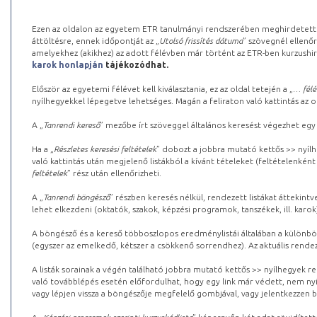
Ezen az oldalon az egyetem ETR tanulmányi rendszerében meghirdetett k
áttöltésre, ennek időpontját az „
Utolsó frissítés dátuma
” szövegnél ellenőr
amelyekhez (akikhez) az adott félévben már történt az ETR-ben kurzushi
karok honlapján
tájékozódhat.
Először az egyetemi félévet kell kiválasztania, ez az oldal tetején a „
… félé
nyílhegyekkel lépegetve lehetséges. Magán a feliraton való kattintás az old
A „
Tanrendi kereső
” mezőbe írt szöveggel általános keresést végezhet egy
Ha a „
Részletes keresési feltételek
” dobozt a jobbra mutató kettős >> nyílh
való kattintás után megjelenő listákból a kívánt tételeket (feltételenként
feltételek
” rész után ellenőrizheti.
A „
Tanrendi böngésző
” részben keresés nélkül, rendezett listákat áttekin
lehet elkezdeni (oktatók, szakok, képzési programok, tanszékek, ill. karok
A böngésző és a kereső többoszlopos eredménylistái általában a különböz
(egyszer az emelkedő, kétszer a csökkenő sorrendhez). Az aktuális rendez
A listák sorainak a végén található jobbra mutató kettős >> nyílhegyek r
való továbblépés esetén előfordulhat, hogy egy link már védett, nem nyi
vagy lépjen vissza a böngészője megfelelő gombjával, vagy jelentkezzen be