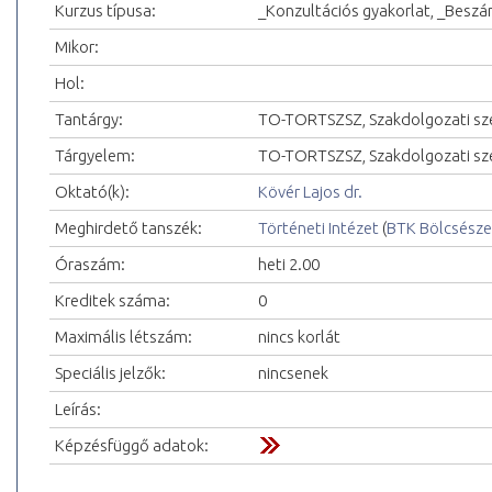
Kurzus típusa:
_Konzultációs gyakorlat, _Bes
Mikor:
Hol:
Tantárgy:
TO-TORTSZSZ, Szakdolgozati sz
Tárgyelem:
TO-TORTSZSZ, Szakdolgozati sz
Oktató(k):
Kövér Lajos dr.
Meghirdető tanszék:
Történeti Intézet
(
BTK Bölcsésze
Óraszám:
heti 2.00
Kreditek száma:
0
Maximális létszám:
nincs korlát
Speciális jelzők:
nincsenek
Leírás:
Képzésfüggő adatok: