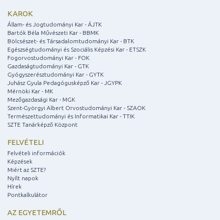
KAROK
Állam- és Jogtudományi Kar - ÁJTK
Bartók Béla Művészeti Kar - BBMK
Bölcsészet- és Társadalomtudományi Kar - BTK
Egészségtudományi és Szociális Képzési Kar - ETSZK
Fogorvostudományi Kar - FOK
Gazdaságtudományi Kar - GTK
Gyógyszerésztudományi Kar - GYTK
Juhász Gyula Pedagógusképző Kar - JGYPK
Mérnöki Kar - MK
Mezőgazdasági Kar - MGK
Szent-Györgyi Albert Orvostudományi Kar - SZAOK
Természettudományi és Informatikai Kar - TTIK
SZTE Tanárképző Központ
FELVÉTELI
Felvételi információk
Képzések
Miért az SZTE?
Nyílt napok
Hírek
Pontkalkulátor
AZ EGYETEMRŐL