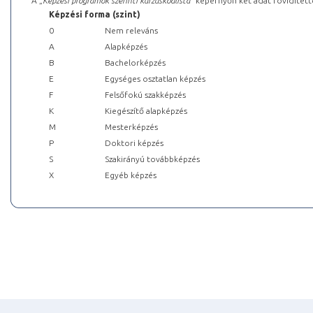
A „
Képzési programok szerinti kurzuskódlista
” képernyőn két adat rövidített
Képzési forma (szint)
0
Nem releváns
A
Alapképzés
B
Bachelorképzés
E
Egységes osztatlan képzés
F
Felsőfokú szakképzés
K
Kiegészítő alapképzés
M
Mesterképzés
P
Doktori képzés
S
Szakirányú továbbképzés
X
Egyéb képzés