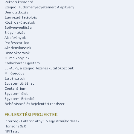
Rektori köszöntő
Szegedi Tudományegyetemért Alapítvány
Bemutatkozás
Szervezeti felépítés
Közérdekű adatok
Esélyegyenlőség
E-ügyintézés
Alapítványok
Professzori kar
Akadémikusaink
Díszdoktoraink
Olimpikonjaink
Családbarát Egyetem
ELI-ALPS, a szegedi lézeres kutatóközpont
Minőségügy
Szabályzatok
Egyetemtörténet
Centenárium
Egyetemi élet
Egyetemi Értesítő
Belső visszaélés-bejelentési rendszer
FEJLESZTÉSI PROJEKTEK
Interreg - Határon átnyúló együttműködések
Horizon2020
NKFI alap