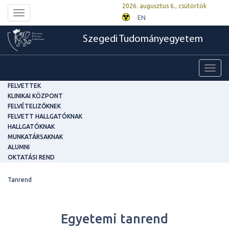
2026. augusztus 6., csütörtök
Toggle
EN
navigation
Szegedi Tudományegyetem
Toggl
navig
FELVETTEK
KLINIKAI KÖZPONT
FELVÉTELIZŐKNEK
FELVETT HALLGATÓKNAK
HALLGATÓKNAK
MUNKATÁRSAKNAK
ALUMNI
OKTATÁSI REND
Tanrend
Egyetemi tanrend