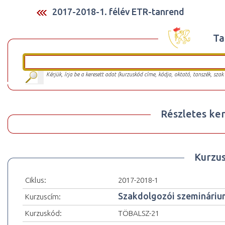
2017-2018-1. félév ETR-tanrend
Ta
Kérjük, írja be a keresett adat (kurzuskód címe, kódja, oktató, tanszék, szak
Részletes ker
Kurzu
Ciklus:
2017-2018-1
Szakdolgozói szemináriu
Kurzuscím:
Kurzuskód:
TÖBALSZ-21