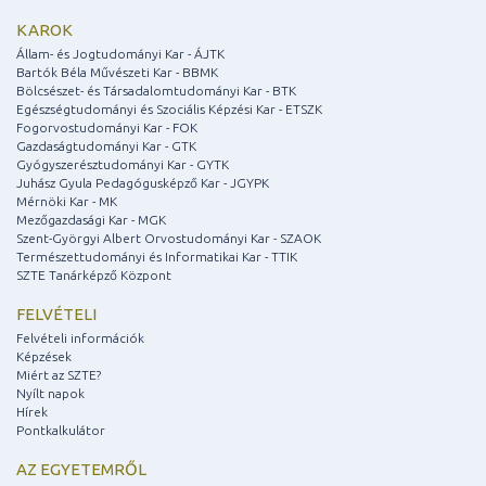
KAROK
Állam- és Jogtudományi Kar - ÁJTK
Bartók Béla Művészeti Kar - BBMK
Bölcsészet- és Társadalomtudományi Kar - BTK
Egészségtudományi és Szociális Képzési Kar - ETSZK
Fogorvostudományi Kar - FOK
Gazdaságtudományi Kar - GTK
Gyógyszerésztudományi Kar - GYTK
Juhász Gyula Pedagógusképző Kar - JGYPK
Mérnöki Kar - MK
Mezőgazdasági Kar - MGK
Szent-Györgyi Albert Orvostudományi Kar - SZAOK
Természettudományi és Informatikai Kar - TTIK
SZTE Tanárképző Központ
FELVÉTELI
Felvételi információk
Képzések
Miért az SZTE?
Nyílt napok
Hírek
Pontkalkulátor
AZ EGYETEMRŐL