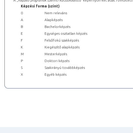
A „
Képzési programok szerinti kurzuskódlista
” képernyőn két adat rövidített
Képzési forma (szint)
0
Nem releváns
A
Alapképzés
B
Bachelorképzés
E
Egységes osztatlan képzés
F
Felsőfokú szakképzés
K
Kiegészítő alapképzés
M
Mesterképzés
P
Doktori képzés
S
Szakirányú továbbképzés
X
Egyéb képzés