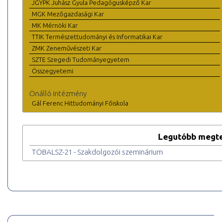
JGYPK Juhász Gyula Pedagógusképző Kar
MGK Mezőgazdasági Kar
MK Mérnöki Kar
TTIK Természettudományi és Informatikai Kar
ZMK Zeneművészeti Kar
SZTE Szegedi Tudományegyetem
Összegyetemi
Önálló intézmény
Gál Ferenc Hittudományi Főiskola
Legutóbb megte
TÖBALSZ-21 - Szakdolgozói szeminárium