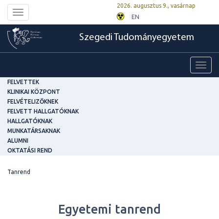
2026. augusztus 9., vasárnap
Toggle
EN
navigation
Szegedi Tudományegyetem
Toggl
navig
FELVETTEK
KLINIKAI KÖZPONT
FELVÉTELIZŐKNEK
FELVETT HALLGATÓKNAK
HALLGATÓKNAK
MUNKATÁRSAKNAK
ALUMNI
OKTATÁSI REND
Tanrend
Egyetemi tanrend