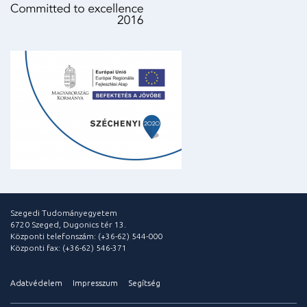
Szegedi Tudományegyetem
6720 Szeged, Dugonics tér 13.
Központi telefonszám: (+36-62) 544-000
Központi fax: (+36-62) 546-371
Adatvédelem
Impresszum
Segítség