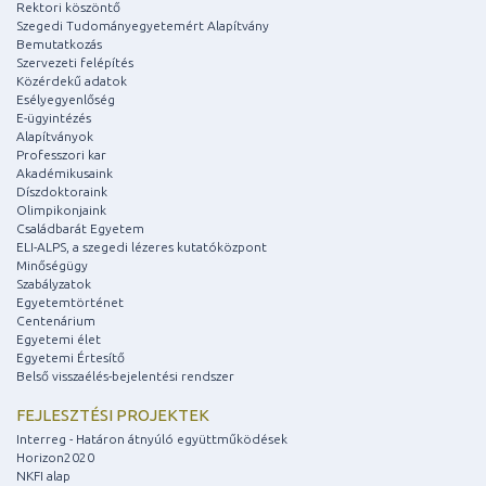
Rektori köszöntő
Szegedi Tudományegyetemért Alapítvány
Bemutatkozás
Szervezeti felépítés
Közérdekű adatok
Esélyegyenlőség
E-ügyintézés
Alapítványok
Professzori kar
Akadémikusaink
Díszdoktoraink
Olimpikonjaink
Családbarát Egyetem
ELI-ALPS, a szegedi lézeres kutatóközpont
Minőségügy
Szabályzatok
Egyetemtörténet
Centenárium
Egyetemi élet
Egyetemi Értesítő
Belső visszaélés-bejelentési rendszer
FEJLESZTÉSI PROJEKTEK
Interreg - Határon átnyúló együttműködések
Horizon2020
NKFI alap