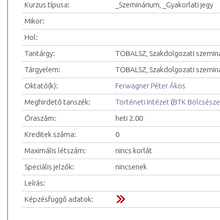
Kurzus típusa:
_Szeminárium, _Gyakorlati jegy
Mikor:
Hol:
Tantárgy:
TÖBALSZ, Szakdolgozati szemin
Tárgyelem:
TÖBALSZ, Szakdolgozati szemin
Oktató(k):
Ferwagner Péter Ákos
Meghirdető tanszék:
Történeti Intézet
(
BTK Bölcsésze
Óraszám:
heti 2.00
Kreditek száma:
0
Maximális létszám:
nincs korlát
Speciális jelzők:
nincsenek
Leírás:
Képzésfüggő adatok: