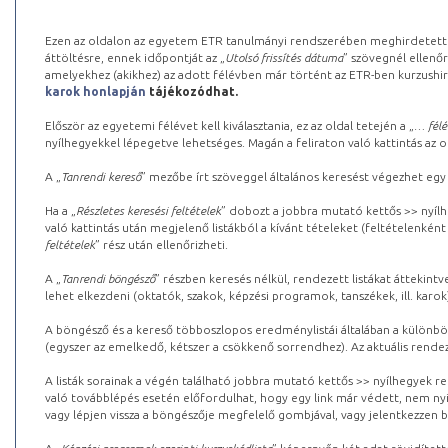
Ezen az oldalon az egyetem ETR tanulmányi rendszerében meghirdetett k
áttöltésre, ennek időpontját az „
Utolsó frissítés dátuma
” szövegnél ellenőr
amelyekhez (akikhez) az adott félévben már történt az ETR-ben kurzushi
karok honlapján
tájékozódhat.
Először az egyetemi félévet kell kiválasztania, ez az oldal tetején a „
… félé
nyílhegyekkel lépegetve lehetséges. Magán a feliraton való kattintás az old
A „
Tanrendi kereső
” mezőbe írt szöveggel általános keresést végezhet egy
Ha a „
Részletes keresési feltételek
” dobozt a jobbra mutató kettős >> nyílh
való kattintás után megjelenő listákból a kívánt tételeket (feltételenként
feltételek
” rész után ellenőrizheti.
A „
Tanrendi böngésző
” részben keresés nélkül, rendezett listákat áttekin
lehet elkezdeni (oktatók, szakok, képzési programok, tanszékek, ill. karok
A böngésző és a kereső többoszlopos eredménylistái általában a különböz
(egyszer az emelkedő, kétszer a csökkenő sorrendhez). Az aktuális rendez
A listák sorainak a végén található jobbra mutató kettős >> nyílhegyek r
való továbblépés esetén előfordulhat, hogy egy link már védett, nem nyi
vagy lépjen vissza a böngészője megfelelő gombjával, vagy jelentkezzen be