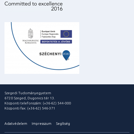
Szegedi Tudományegyetem
6720 Szeged, Dugonics tér 13.
Központi telefonszám: (+36-62) 544-000
Központi fax: (+36-62) 546-371
Adatvédelem
Impresszum
Segítség