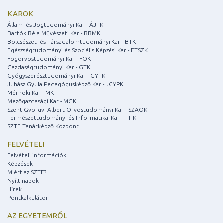
KAROK
Állam- és Jogtudományi Kar - ÁJTK
Bartók Béla Művészeti Kar - BBMK
Bölcsészet- és Társadalomtudományi Kar - BTK
Egészségtudományi és Szociális Képzési Kar - ETSZK
Fogorvostudományi Kar - FOK
Gazdaságtudományi Kar - GTK
Gyógyszerésztudományi Kar - GYTK
Juhász Gyula Pedagógusképző Kar - JGYPK
Mérnöki Kar - MK
Mezőgazdasági Kar - MGK
Szent-Györgyi Albert Orvostudományi Kar - SZAOK
Természettudományi és Informatikai Kar - TTIK
SZTE Tanárképző Központ
FELVÉTELI
Felvételi információk
Képzések
Miért az SZTE?
Nyílt napok
Hírek
Pontkalkulátor
AZ EGYETEMRŐL