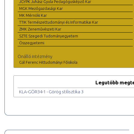
JGYPK Juhász Gyula Pedagógusképző Kar
MGK Mezőgazdasági Kar
MK Mérnöki Kar
TTIK Természettudományi és Informatikai Kar
ZMK Zeneművészeti Kar
SZTE Szegedi Tudományegyetem
Összegyetemi
Önálló intézmény
Gál Ferenc Hittudományi Főiskola
Legutóbb megte
KLA-GÖR34-1 - Görög stilisztika 3