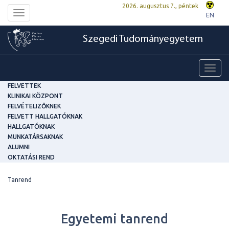
2026. augusztus 7., péntek
Toggle
EN
navigation
Szegedi Tudományegyetem
Toggl
navig
FELVETTEK
KLINIKAI KÖZPONT
FELVÉTELIZŐKNEK
FELVETT HALLGATÓKNAK
HALLGATÓKNAK
MUNKATÁRSAKNAK
ALUMNI
OKTATÁSI REND
Tanrend
Egyetemi tanrend