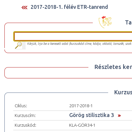
2017-2018-1. félév ETR-tanrend
Ta
Kérjük, írja be a keresett adat (kurzuskód címe, kódja, oktató, tanszék, szak
Részletes ker
Kurzu
Ciklus:
2017-2018-1
Görög stilisztika 3
Kurzuscím:
Kurzuskód:
KLA-GÖR34-1