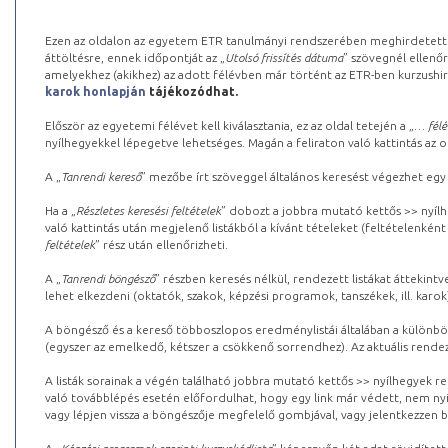
Ezen az oldalon az egyetem ETR tanulmányi rendszerében meghirdetett k
áttöltésre, ennek időpontját az „
Utolsó frissítés dátuma
” szövegnél ellenőr
amelyekhez (akikhez) az adott félévben már történt az ETR-ben kurzushi
karok honlapján
tájékozódhat.
Először az egyetemi félévet kell kiválasztania, ez az oldal tetején a „
… félé
nyílhegyekkel lépegetve lehetséges. Magán a feliraton való kattintás az old
A „
Tanrendi kereső
” mezőbe írt szöveggel általános keresést végezhet egy
Ha a „
Részletes keresési feltételek
” dobozt a jobbra mutató kettős >> nyílh
való kattintás után megjelenő listákból a kívánt tételeket (feltételenként
feltételek
” rész után ellenőrizheti.
A „
Tanrendi böngésző
” részben keresés nélkül, rendezett listákat áttekin
lehet elkezdeni (oktatók, szakok, képzési programok, tanszékek, ill. karok
A böngésző és a kereső többoszlopos eredménylistái általában a különböz
(egyszer az emelkedő, kétszer a csökkenő sorrendhez). Az aktuális rendez
A listák sorainak a végén található jobbra mutató kettős >> nyílhegyek r
való továbblépés esetén előfordulhat, hogy egy link már védett, nem nyi
vagy lépjen vissza a böngészője megfelelő gombjával, vagy jelentkezzen be