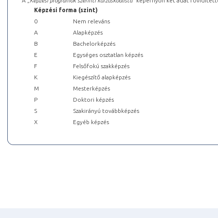
A „
Képzési programok szerinti kurzuskódlista
” képernyőn két adat rövidített
Képzési forma (szint)
0
Nem releváns
A
Alapképzés
B
Bachelorképzés
E
Egységes osztatlan képzés
F
Felsőfokú szakképzés
K
Kiegészítő alapképzés
M
Mesterképzés
P
Doktori képzés
S
Szakirányú továbbképzés
X
Egyéb képzés