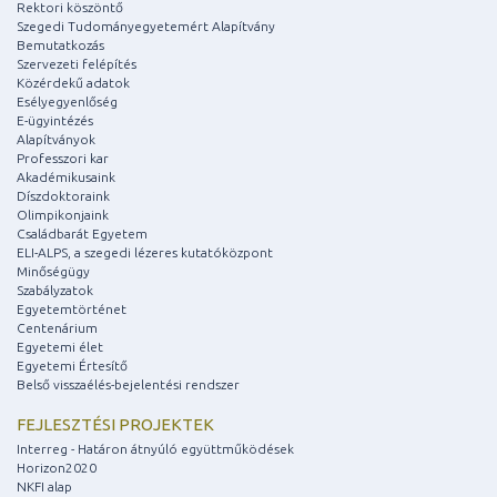
Rektori köszöntő
Szegedi Tudományegyetemért Alapítvány
Bemutatkozás
Szervezeti felépítés
Közérdekű adatok
Esélyegyenlőség
E-ügyintézés
Alapítványok
Professzori kar
Akadémikusaink
Díszdoktoraink
Olimpikonjaink
Családbarát Egyetem
ELI-ALPS, a szegedi lézeres kutatóközpont
Minőségügy
Szabályzatok
Egyetemtörténet
Centenárium
Egyetemi élet
Egyetemi Értesítő
Belső visszaélés-bejelentési rendszer
FEJLESZTÉSI PROJEKTEK
Interreg - Határon átnyúló együttműködések
Horizon2020
NKFI alap