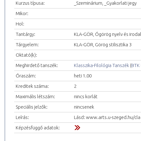
Kurzus típusa:
_Szeminárium, _Gyakorlati jegy
Mikor:
Hol:
Tantárgy:
KLA-GÖR, Ógörög nyelv és irod
Tárgyelem:
KLA-GÖR, Görög stilisztika 3
Oktató(k):
Meghirdető tanszék:
Klasszika-Filológia Tanszék
(
BTK 
Óraszám:
heti 1.00
Kreditek száma:
2
Maximális létszám:
nincs korlát
Speciális jelzők:
nincsenek
Leírás:
Lásd: www.arts.u-szeged.hu/cla
Képzésfüggő adatok: