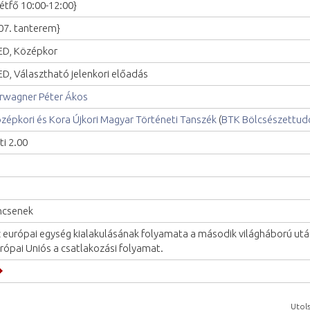
étfő 10:00-12:00}
07. tanterem}
D, Középkor
D, Választható jelenkori előadás
rwagner Péter Ákos
zépkori és Kora Újkori Magyar Történeti Tanszék
(
BTK Bölcsészettud
ti 2.00
ncsenek
 európai egység kialakulásának folyamata a második világháború utá
rópai Uniós a csatlakozási folyamat.
Utols