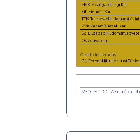
MGK Mezőgazdasági Kar
MK Mérnöki Kar
TTIK Természettudományi és Inf
ZMK Zeneművészeti Kar
SZTE Szegedi Tudományegyet
Összegyetemi
Önálló intézmény
Gál Ferenc Hittudományi Főisko
MED-JEL20-1 - Az európai int