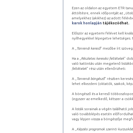
Ezen az oldalon az egyetem ETR tanu
áttöltésre, ennek időpontját az „
Utols
amelyekhez (akikhez) az adott félév
karok honlapján
tájékozódhat.
Először az egyetemi félévet kell kivála
nyílhegyekkel lépegetve lehetséges. Ma
A „
Tanrendi kereső
” mezőbe írt szöveg
Ha a „
Részletes keresési feltételek
” dob
való kattintás után megjelenő listákbó
feltételek
” rész után ellenőrizheti.
A „
Tanrendi böngésző
” részben keresés
lehet elkezdeni (oktatók, szakok, képz
A böngésző és a kereső többoszlopos 
(egyszer az emelkedő, kétszer a csök
A listák sorainak a végén található j
való továbblépés esetén előfordulhat
vagy lépjen vissza a böngészője megfe
A „
Képzési programok szerinti kurzuskód