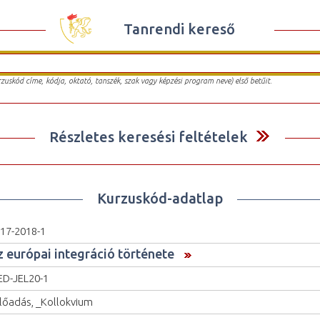
Tanrendi kereső
urzuskód címe, kódja, oktató, tanszék, szak vagy képzési program neve) első betűit.
Részletes keresési feltételek
Kurzuskód-adatlap
17-2018-1
z európai integráció története
D-JEL20-1
lőadás, _Kollokvium