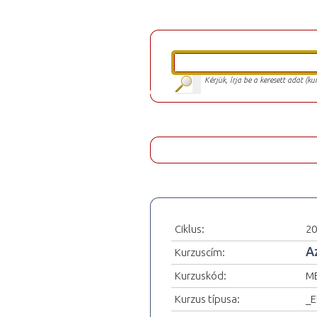
Kérjük, írja be a keresett adat (k
Ciklus:
20
A
Kurzuscím:
Kurzuskód:
ME
Kurzus típusa:
_E