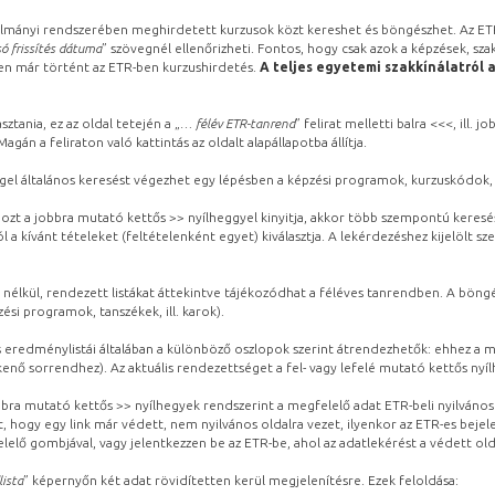
lmányi rendszerében meghirdetett kurzusok közt kereshet és böngészhet. Az ETR
ó frissítés dátuma
” szövegnél ellenőrizheti. Fontos, hogy csak azok a képzések, sza
ben már történt az ETR-ben kurzushirdetés.
A teljes egyetemi szakkínálatról 
sztania, ez az oldal tetején a „
… félév ETR-tanrend
” felirat melletti balra <<<, ill.
gán a feliraton való kattintás az oldalt alapállapotba állítja.
gel általános keresést végezhet egy lépésben a képzési programok, kurzuskódok, 
ozt a jobbra mutató kettős >> nyílheggyel kinyitja, akkor több szempontú keresé
l a kívánt tételeket (feltételenként egyet) kiválasztja. A lekérdezéshez kijelölt s
 nélkül, rendezett listákat áttekintve tájékozódhat a féléves tanrendben. A böng
ési programok, tanszékek, ill. karok).
eredménylistái általában a különböző oszlopok szerint átrendezhetők: ehhez a me
kenő sorrendhez). Az aktuális rendezettséget a fel- vagy lefelé mutató kettős nyí
obbra mutató kettős >> nyílhegyek rendszerint a megfelelő adat ETR-beli nyilváno
, hogy egy link már védett, nem nyilvános oldalra vezet, ilyenkor az ETR-es beje
lelő gombjával, vagy jelentkezzen be az ETR-be, ahol az adatlekérést a védett olda
lista
” képernyőn két adat rövidítetten kerül megjelenítésre. Ezek feloldása: