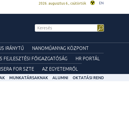
EN
2026. augusztus 6., csütörtök
S IRÁNYTŰ
NANOMŰANYAG KÖZPONT
ÉS FEJLESZTÉSI FŐIGAZGATÓSÁG
HR PORTÁL
SERA FOR SZTE
AZ EGYETEMRŐL
AK
MUNKATÁRSAKNAK
ALUMNI
OKTATÁSI REND