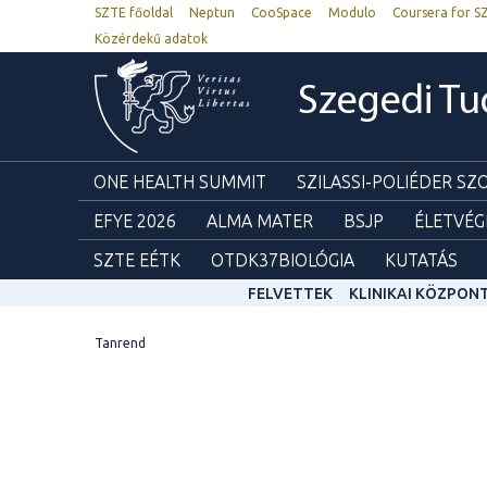
SZTE főoldal
Neptun
CooSpace
Modulo
Coursera for S
Közérdekű adatok
Szegedi T
ONE HEALTH SUMMIT
SZILASSI-POLIÉDER S
EFYE 2026
ALMA MATER
BSJP
ÉLETVÉG
SZTE EÉTK
OTDK37BIOLÓGIA
KUTATÁS
FELVETTEK
KLINIKAI KÖZPON
Tanrend