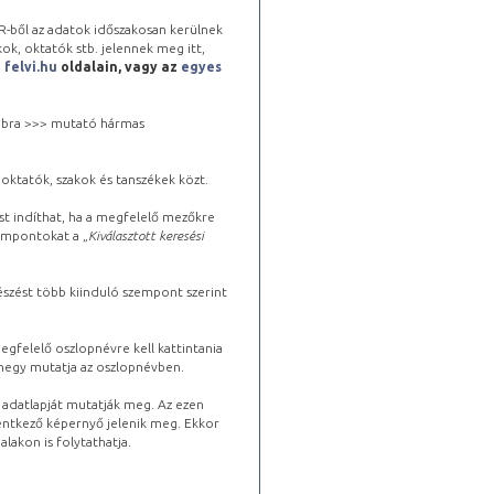
-ből az adatok időszakosan kerülnek
kok, oktatók stb. jelennek meg itt,
a
felvi.hu
oldalain, vagy az
egyes
 jobbra >>> mutató hármas
oktatók, szakok és tanszékek közt.
st indíthat, ha a megfelelő mezőkre
zempontokat a „
Kiválasztott keresési
észést több kiinduló szempont szerint
gfelelő oszlopnévre kell kattintania
lhegy mutatja az oszlopnévben.
s adatlapját mutatják meg. Az ezen
lentkező képernyő jelenik meg. Ekkor
lakon is folytathatja.