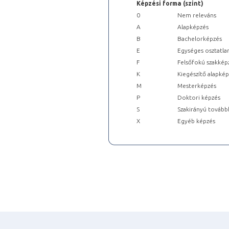
Képzési forma (szint)
0
Nem releváns
A
Alapképzés
B
Bachelorképzés
E
Egységes osztatla
F
Felsőfokú szakkép
K
Kiegészítő alapké
M
Mesterképzés
P
Doktori képzés
S
Szakirányú tovább
X
Egyéb képzés