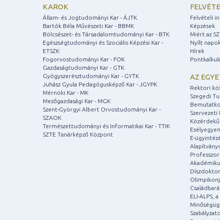
KAROK
FELVÉTE
Állam- és Jogtudományi Kar - ÁJTK
Felvételi 
Bartók Béla Művészeti Kar - BBMK
Képzések
Bölcsészet- és Társadalomtudományi Kar - BTK
Miért az S
Egészségtudományi és Szociális Képzési Kar -
Nyílt napo
ETSZK
Hírek
Fogorvostudományi Kar - FOK
Pontkalkul
Gazdaságtudományi Kar - GTK
Gyógyszerésztudományi Kar - GYTK
AZ EGY
Juhász Gyula Pedagógusképző Kar - JGYPK
Rektori kö
Mérnöki Kar - MK
Szegedi T
Mezőgazdasági Kar - MGK
Bemutatko
Szent-Györgyi Albert Orvostudományi Kar -
Szervezeti 
SZAOK
Közérdekű
Természettudományi és Informatikai Kar - TTIK
Esélyegyen
SZTE Tanárképző Központ
E-ügyintéz
Alapítvány
Professzori
Akadémiku
Díszdoktor
Olimpikonj
Családbar
ELI-ALPS, 
Minőségüg
Szabályzat