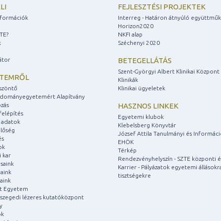
LI
FEJLESZTÉSI PROJEKTEK
információk
Interreg - Határon átnyúló együttmű
Horizon2020
ZTE?
NKFI alap
k
Széchenyi 2020
átor
BETEGELLÁTÁS
Szent-Györgyi Albert Klinikai Központ
ETEMRŐL
Klinikák
szöntő
Klinikai ügyeletek
udományegyetemért Alapítvány
zás
HASZNOS LINKEK
felépítés
Egyetemi klubok
 adatok
Klebelsberg Könyvtár
lőség
József Attila Tanulmányi és Informác
és
EHÖK
ok
Térkép
 kar
Rendezvényhelyszín - SZTE központi é
saink
Karrier - Pályázatok egyetemi állásokr
aink
tisztségekre
aink
át Egyetem
a szegedi lézeres kutatóközpont
y
ok