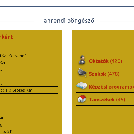
Tanrendi böngésző
nként
ar
i Kar Kecskemét
Oktatók
(420)
Kar
ga
Szakok
(478)
t
Képzési programo
ciális Képzési Kar
Tanszékek
(45)
ar
ága
képző Kar