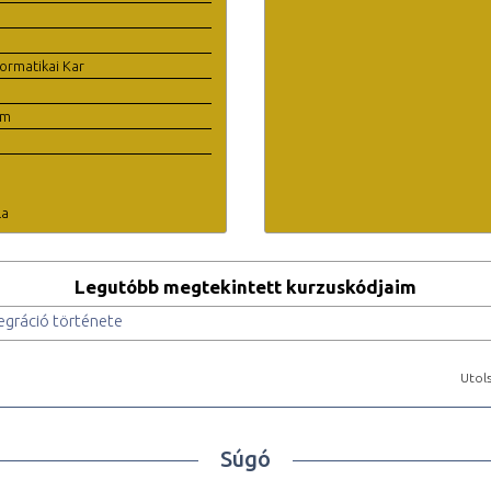
ormatikai Kar
em
la
Legutóbb megtekintett kurzuskódjaim
egráció története
Utols
Súgó