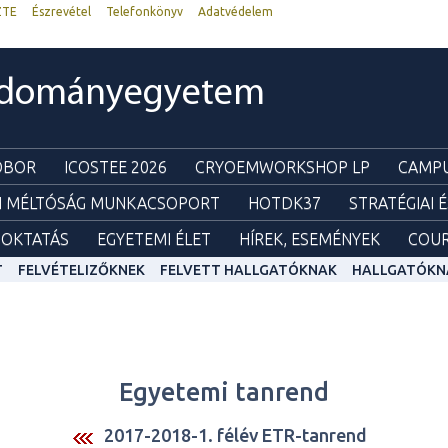
ZTE
Észrevétel
Telefonkönyv
Adatvédelem
udományegyetem
ZOBOR
ICOSTEE 2026
CRYOEMWORKSHOP LP
CAMPU
I MÉLTÓSÁG MUNKACSOPORT
HOTDK37
STRATÉGIAI 
OKTATÁS
EGYETEMI ÉLET
HÍREK, ESEMÉNYEK
COUR
T
FELVÉTELIZŐKNEK
FELVETT HALLGATÓKNAK
HALLGATÓKN
Egyetemi tanrend
2017-2018-1. félév ETR-tanrend