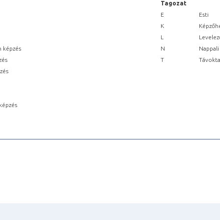
Tagozat
E
Esti
K
Képzőhe
L
Levelez
n képzés
N
Nappali
zés
T
Távokta
pzés
képzés