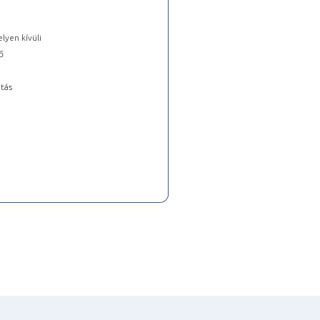
lyen kívüli
ő
tás