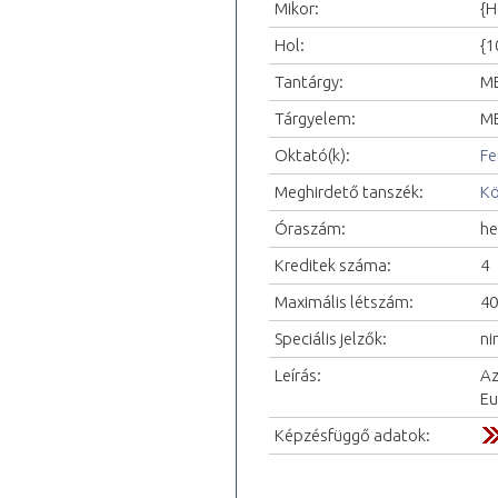
Mikor:
{H
Hol:
{1
Tantárgy:
ME
Tárgyelem:
ME
Oktató(k):
Fe
Meghirdető tanszék:
Kö
Óraszám:
he
Kreditek száma:
4
Maximális létszám:
40
Speciális jelzők:
ni
Leírás:
Az
Eu
Képzésfüggő adatok: