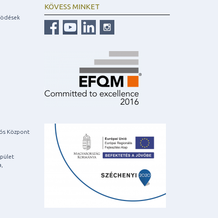
KÖVESS MINKET
ködések
iós Központ
pület
a,