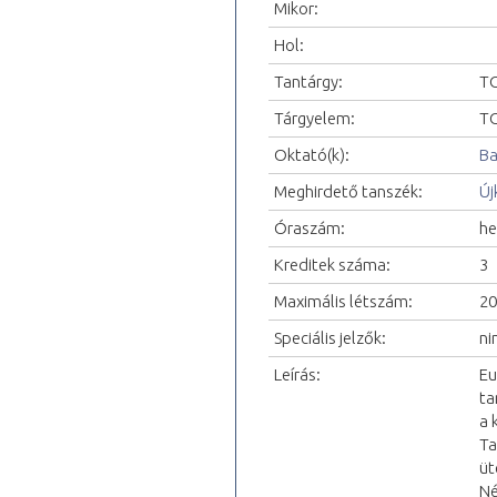
Mikor:
Hol:
Tantárgy:
TO
Tárgyelem:
TO
Oktató(k):
Ba
Meghirdető tanszék:
Új
Óraszám:
he
Kreditek száma:
3
Maximális létszám:
20
Speciális jelzők:
ni
Leírás:
Eu
ta
a 
Ta
üt
Né