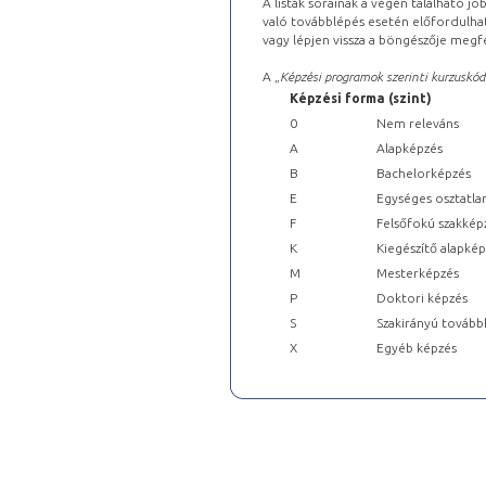
A listák sorainak a végén található j
való továbblépés esetén előfordulhat
vagy lépjen vissza a böngészője megfe
A „
Képzési programok szerinti kurzuskód
Képzési forma (szint)
0
Nem releváns
A
Alapképzés
B
Bachelorképzés
E
Egységes osztatla
F
Felsőfokú szakkép
K
Kiegészítő alapké
M
Mesterképzés
P
Doktori képzés
S
Szakirányú tovább
X
Egyéb képzés