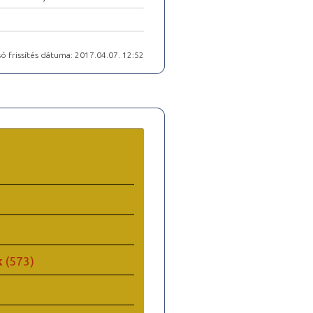
ó frissítés dátuma: 2017.04.07. 12:52
k
(573)