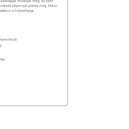
s adatlapját mutatják meg. Az ezen
lentkező képernyő jelenik meg. Ekkor
lakon is folytathatja.
lyen kívüli
ő
tás