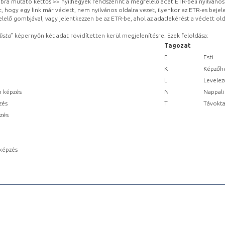
obbra mutató kettős >> nyílhegyek rendszerint a megfelelő adat ETR-beli nyilváno
, hogy egy link már védett, nem nyilvános oldalra vezet, ilyenkor az ETR-es beje
lelő gombjával, vagy jelentkezzen be az ETR-be, ahol az adatlekérést a védett olda
lista
” képernyőn két adat rövidítetten kerül megjelenítésre. Ezek feloldása:
Tagozat
E
Esti
K
Képzőhe
L
Levelez
n képzés
N
Nappali
zés
T
Távokta
pzés
képzés