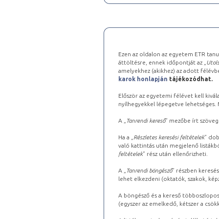
Ezen az oldalon az egyetem ETR tanu
áttöltésre, ennek időpontját az „
Utols
amelyekhez (akikhez) az adott félév
karok honlapján
tájékozódhat.
Először az egyetemi félévet kell kivála
nyílhegyekkel lépegetve lehetséges. Ma
A „
Tanrendi kereső
” mezőbe írt szöveg
Ha a „
Részletes keresési feltételek
” dob
való kattintás után megjelenő listákbó
feltételek
” rész után ellenőrizheti.
A „
Tanrendi böngésző
” részben keresés
lehet elkezdeni (oktatók, szakok, képz
A böngésző és a kereső többoszlopos 
(egyszer az emelkedő, kétszer a csök