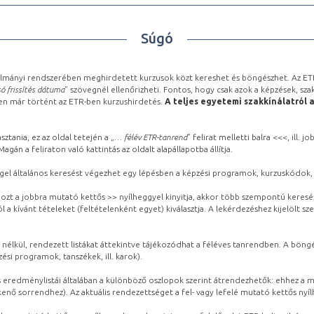
Súgó
lmányi rendszerében meghirdetett kurzusok közt kereshet és böngészhet. Az ETR
ó frissítés dátuma
” szövegnél ellenőrizheti. Fontos, hogy csak azok a képzések, sza
ben már történt az ETR-ben kurzushirdetés.
A teljes egyetemi szakkínálatról 
sztania, ez az oldal tetején a „
… félév ETR-tanrend
” felirat melletti balra <<<, ill.
gán a feliraton való kattintás az oldalt alapállapotba állítja.
gel általános keresést végezhet egy lépésben a képzési programok, kurzuskódok, 
ozt a jobbra mutató kettős >> nyílheggyel kinyitja, akkor több szempontú keresé
l a kívánt tételeket (feltételenként egyet) kiválasztja. A lekérdezéshez kijelölt s
 nélkül, rendezett listákat áttekintve tájékozódhat a féléves tanrendben. A böng
ési programok, tanszékek, ill. karok).
eredménylistái általában a különböző oszlopok szerint átrendezhetők: ehhez a me
kenő sorrendhez). Az aktuális rendezettséget a fel- vagy lefelé mutató kettős nyí