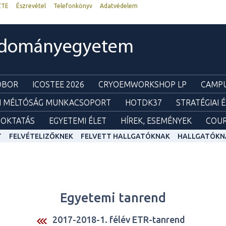
ZTE
Észrevétel
Telefonkönyv
Adatvédelem
udományegyetem
ZOBOR
ICOSTEE 2026
CRYOEMWORKSHOP LP
CAMPU
I MÉLTÓSÁG MUNKACSOPORT
HOTDK37
STRATÉGIAI 
OKTATÁS
EGYETEMI ÉLET
HÍREK, ESEMÉNYEK
COUR
T
FELVÉTELIZŐKNEK
FELVETT HALLGATÓKNAK
HALLGATÓKN
Egyetemi tanrend
2017-2018-1. félév ETR-tanrend