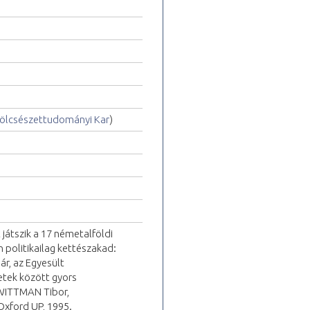
ölcsészettudományi Kar
)
átszik a 17 németalföldi
 politikailag kettészakad:
r, az Egyesült
tek között gyors
 WITTMAN Tibor,
Oxford UP, 1995.