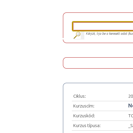
Kérjük, írja be a keresett adat (k
Ciklus:
20
N
Kurzuscím:
Kurzuskód:
T
Kurzus típusa:
_S