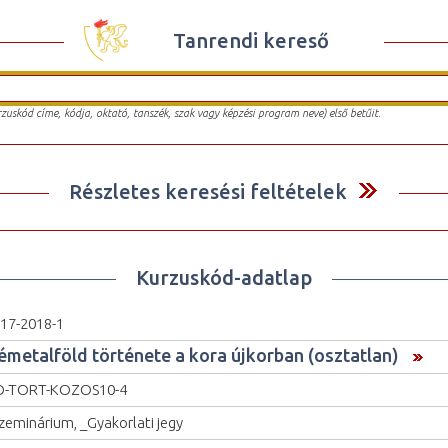
Tanrendi kereső
urzuskód címe, kódja, oktató, tanszék, szak vagy képzési program neve) első betűit.
Részletes keresési feltételek
Kurzuskód-adatlap
17-2018-1
émetalföld története a kora újkorban (osztatlan)
O-TORT-KOZOS10-4
zeminárium, _Gyakorlati jegy