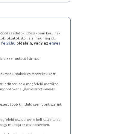
-ből az adatok időszakosan kerülnek
kok, oktatók stb. jelennek meg itt,
a
felvi.hu
oldalain, vagy az
egyes
 jobbra >>> mutató hármas
oktatók, szakok és tanszékek közt.
st indíthat, ha a megfelelő mezőkre
zempontokat a „
Kiválasztott keresési
észést több kiinduló szempont szerint
gfelelő oszlopnévre kell kattintania
lhegy mutatja az oszlopnévben.