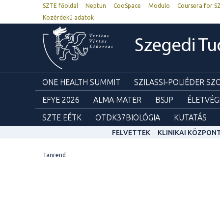
SZTE főoldal
Neptun
CooSpace
Modulo
Coursera for S
Közérdekű adatok
Szegedi T
ONE HEALTH SUMMIT
SZILASSI-POLIÉDER S
EFYE 2026
ALMA MATER
BSJP
ÉLETVÉG
SZTE EÉTK
OTDK37BIOLÓGIA
KUTATÁS
FELVETTEK
KLINIKAI KÖZPON
Tanrend