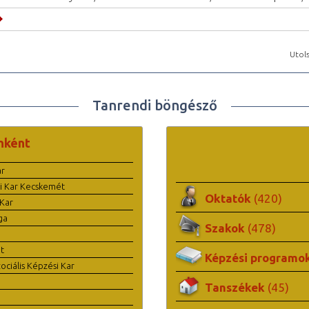
Utols
Tanrendi böngésző
nként
ar
i Kar Kecskemét
Oktatók
(420)
Kar
ga
Szakok
(478)
t
Képzési programo
ciális Képzési Kar
Tanszékek
(45)