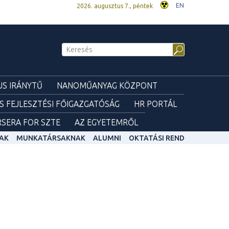
EN
2026. augusztus 7., péntek
S IRÁNYTŰ
NANOMŰANYAG KÖZPONT
ÉS FEJLESZTÉSI FŐIGAZGATÓSÁG
HR PORTÁL
SERA FOR SZTE
AZ EGYETEMRŐL
AK
MUNKATÁRSAKNAK
ALUMNI
OKTATÁSI REND