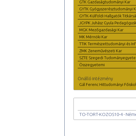
GTK Gazdaságtudományi Kar
GYTK Gyógyszerésztudományi K
GYTK-Külföldi Hallgatók Titkárs
JGYPK Juhász Gyula Pedagógus
MGK Mezőgazdasági Kar
MK Mérnöki Kar
TTIK Természettudományi és Inf
ZMK Zeneművészeti Kar
SZTE Szegedi Tudományegyet
Összegyetemi
Önálló intézmény
Gál Ferenc Hittudományi Főisko
TO-TORT-KOZOS10-4 - Németa