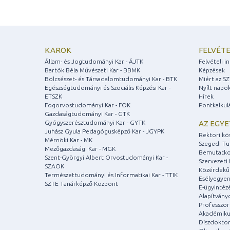
KAROK
FELVÉTE
Állam- és Jogtudományi Kar - ÁJTK
Felvételi 
Bartók Béla Művészeti Kar - BBMK
Képzések
Bölcsészet- és Társadalomtudományi Kar - BTK
Miért az S
Egészségtudományi és Szociális Képzési Kar -
Nyílt napo
ETSZK
Hírek
Fogorvostudományi Kar - FOK
Pontkalkul
Gazdaságtudományi Kar - GTK
Gyógyszerésztudományi Kar - GYTK
AZ EGY
Juhász Gyula Pedagógusképző Kar - JGYPK
Rektori kö
Mérnöki Kar - MK
Szegedi T
Mezőgazdasági Kar - MGK
Bemutatko
Szent-Györgyi Albert Orvostudományi Kar -
Szervezeti 
SZAOK
Közérdekű
Természettudományi és Informatikai Kar - TTIK
Esélyegyen
SZTE Tanárképző Központ
E-ügyintéz
Alapítvány
Professzori
Akadémiku
Díszdoktor