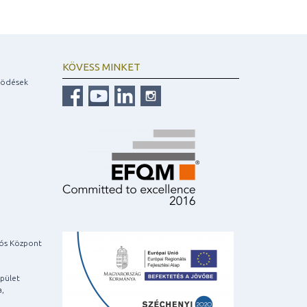
KÖVESS MINKET
ködések
iós Központ
pület
a,