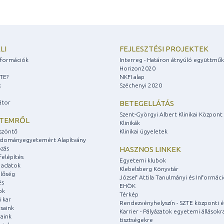
LI
FEJLESZTÉSI PROJEKTEK
információk
Interreg - Határon átnyúló együttmű
Horizon2020
ZTE?
NKFI alap
k
Széchenyi 2020
átor
BETEGELLÁTÁS
Szent-Györgyi Albert Klinikai Központ
ETEMRŐL
Klinikák
szöntő
Klinikai ügyeletek
udományegyetemért Alapítvány
zás
HASZNOS LINKEK
felépítés
Egyetemi klubok
 adatok
Klebelsberg Könyvtár
lőség
József Attila Tanulmányi és Informác
és
EHÖK
ok
Térkép
 kar
Rendezvényhelyszín - SZTE központi é
saink
Karrier - Pályázatok egyetemi állásokr
aink
tisztségekre