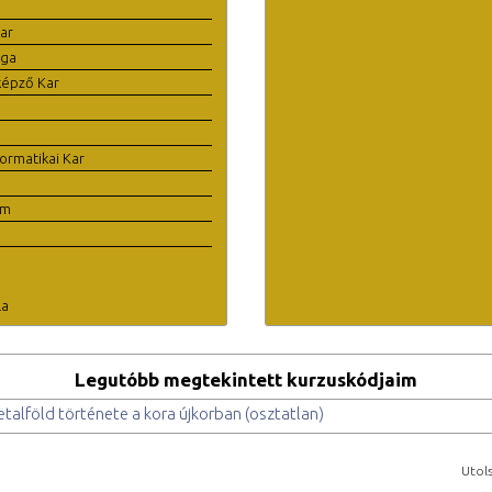
ar
ága
képző Kar
ormatikai Kar
em
la
Legutóbb megtekintett kurzuskódjaim
lföld története a kora újkorban (osztatlan)
Utols