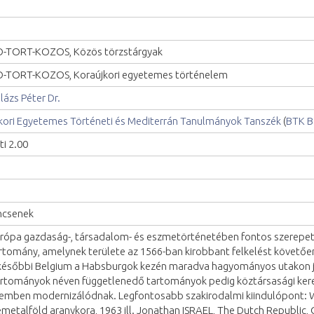
-TORT-KOZOS, Közös törzstárgyak
-TORT-KOZOS, Koraújkori egyetemes történelem
lázs Péter Dr.
kori Egyetemes Történeti és Mediterrán Tanulmányok Tanszék
(
BTK B
ti 2.00
ncsenek
rópa gazdaság-, társadalom- és eszmetörténetében fontos szerepet j
rtomány, amelynek területe az 1566-ban kirobbant felkelést követően
későbbi Belgium a Habsburgok kezén maradva hagyományos utakon já
rtományok néven függetlenedő tartományok pedig köztársasági kere
emben modernizálódnak. Legfontosabb szakirodalmi kiindulópont:
metalföld aranykora, 1963 ill. Jonathan ISRAEL, The Dutch Republic, 