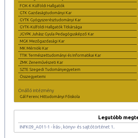
FOK-K Külföldi Hallgatók
GTK Gazdaságtudományi Kar
GYTK Gyógyszerésztudományi Kar
GYTK-Külföldi Hallgatók Titkársága
JGYPK Juhász Gyula Pedagógusképző Kar
MGK Mezőgazdasági Kar
MK Mérnöki Kar
TTIK Természettudományi és Informatikai Kar
ZMK Zeneművészeti Kar
SZTE Szegedi Tudományegyetem
Összegyetemi
Önálló intézmény
Gál Ferenc Hittudományi Főiskola
Legutóbb megte
INFK09_A011-1 - Írás-, könyv- és sajtótörténet 1.