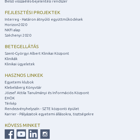
Belső visszaélés-bejelentési rendszer
FEJLESZTÉSI PROJEKTEK
Interreg - Határon átnyúló együttműködések
Horizon2020
NKFI alap
Széchenyi 2020
BETEGELLÁTÁS
Szent-Györgyi Albert Klinikai Központ
Klinikák
Klinikai ügyeletek
HASZNOS LINKEK
Egyetemi klubok
Klebelsberg Könyvtár
József Attila Tanulmányi és Információs Központ
EHÖK
Térkép
Rendezvényhelyszín - SZTE központi épület
Karrier - Pályázatok egyetemi állásokra, tisztségekre
KÖVESS MINKET