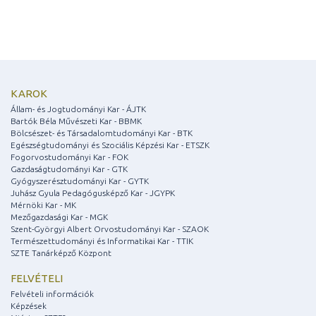
KAROK
Állam- és Jogtudományi Kar - ÁJTK
Bartók Béla Művészeti Kar - BBMK
Bölcsészet- és Társadalomtudományi Kar - BTK
Egészségtudományi és Szociális Képzési Kar - ETSZK
Fogorvostudományi Kar - FOK
Gazdaságtudományi Kar - GTK
Gyógyszerésztudományi Kar - GYTK
Juhász Gyula Pedagógusképző Kar - JGYPK
Mérnöki Kar - MK
Mezőgazdasági Kar - MGK
Szent-Györgyi Albert Orvostudományi Kar - SZAOK
Természettudományi és Informatikai Kar - TTIK
SZTE Tanárképző Központ
FELVÉTELI
Felvételi információk
Képzések