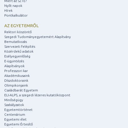
Miért az SZTE?
Nyílt napok
Hírek
Pontkalkulátor
AZ EGYETEMRŐL
Rektori köszöntő
Szegedi Tudományegyetemért Alapítvány
Bemutatkozás
Szervezeti felépítés
Közérdekű adatok
Esélyegyenlőség
E-ügyintézés
Alapítványok
Professzori kar
Akadémikusaink
Díszdoktoraink
Olimpikonjaink
Családbarát Egyetem
ELI-ALPS, a szegedi lézeres kutatóközpont
Minőségügy
Szabályzatok
Egyetemtörténet
Centenárium
Egyetemi élet
Egyetemi Értesítő