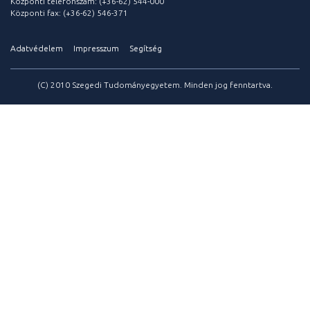
Központi telefonszám: (+36-62) 544-000
Központi fax: (+36-62) 546-371
Adatvédelem
Impresszum
Segítség
(C) 2010 Szegedi Tudományegyetem. Minden jog fenntartva.