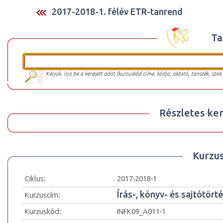
2017-2018-1. félév ETR-tanrend
Ta
Kérjük, írja be a keresett adat (kurzuskód címe, kódja, oktató, tanszék, szak
Részletes ker
Kurzu
Ciklus:
2017-2018-1
Írás-, könyv- és sajtótörté
Kurzuscím:
Kurzuskód:
INFK09_A011-1