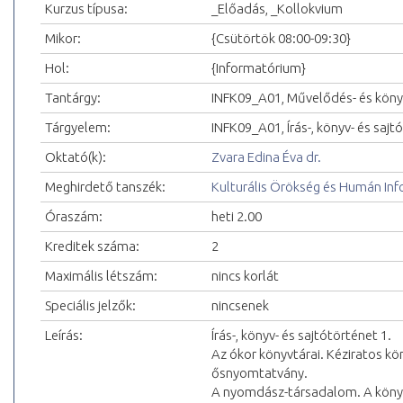
Kurzus típusa:
_Előadás, _Kollokvium
Mikor:
{Csütörtök 08:00-09:30}
Hol:
{Informatórium}
Tantárgy:
INFK09_A01, Művelődés- és köny
Tárgyelem:
INFK09_A01, Írás-, könyv- és sajt
Oktató(k):
Zvara Edina Éva dr.
Meghirdető tanszék:
Kulturális Örökség és Humán In
Óraszám:
heti 2.00
Kreditek száma:
2
Maximális létszám:
nincs korlát
Speciális jelzők:
nincsenek
Leírás:
Írás-, könyv- és sajtótörténet 1.
Az ókor könyvtárai. Kéziratos kö
ősnyomtatvány.
A nyomdász-társadalom. A könyv