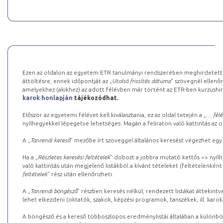
Ezen az oldalon az egyetem ETR tanulmányi rendszerében meghirdetett k
áttöltésre, ennek időpontját az „
Utolsó frissítés dátuma
” szövegnél ellenőr
amelyekhez (akikhez) az adott félévben már történt az ETR-ben kurzushi
karok honlapján
tájékozódhat.
Először az egyetemi félévet kell kiválasztania, ez az oldal tetején a „
… félé
nyílhegyekkel lépegetve lehetséges. Magán a feliraton való kattintás az old
A „
Tanrendi kereső
” mezőbe írt szöveggel általános keresést végezhet egy
Ha a „
Részletes keresési feltételek
” dobozt a jobbra mutató kettős >> nyílh
való kattintás után megjelenő listákból a kívánt tételeket (feltételenként
feltételek
” rész után ellenőrizheti.
A „
Tanrendi böngésző
” részben keresés nélkül, rendezett listákat áttekin
lehet elkezdeni (oktatók, szakok, képzési programok, tanszékek, ill. karok
A böngésző és a kereső többoszlopos eredménylistái általában a különböz