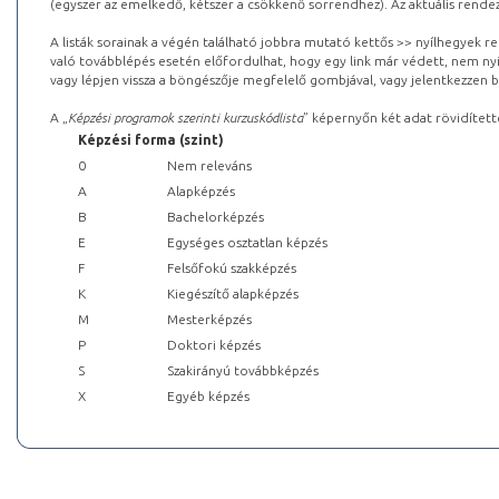
(egyszer az emelkedő, kétszer a csökkenő sorrendhez). Az aktuális rendez
A listák sorainak a végén található jobbra mutató kettős >> nyílhegyek r
való továbblépés esetén előfordulhat, hogy egy link már védett, nem nyi
vagy lépjen vissza a böngészője megfelelő gombjával, vagy jelentkezzen be
A „
Képzési programok szerinti kurzuskódlista
” képernyőn két adat rövidített
Képzési forma (szint)
0
Nem releváns
A
Alapképzés
B
Bachelorképzés
E
Egységes osztatlan képzés
F
Felsőfokú szakképzés
K
Kiegészítő alapképzés
M
Mesterképzés
P
Doktori képzés
S
Szakirányú továbbképzés
X
Egyéb képzés