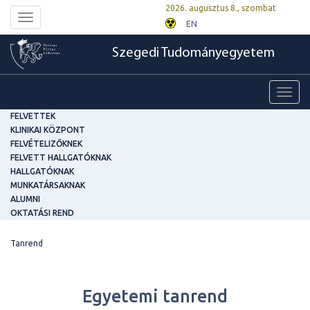
2026. augusztus 8., szombat
Toggle
EN
navigation
Szegedi Tudományegyetem
Toggl
navig
FELVETTEK
KLINIKAI KÖZPONT
FELVÉTELIZŐKNEK
FELVETT HALLGATÓKNAK
HALLGATÓKNAK
MUNKATÁRSAKNAK
ALUMNI
OKTATÁSI REND
Tanrend
Egyetemi tanrend