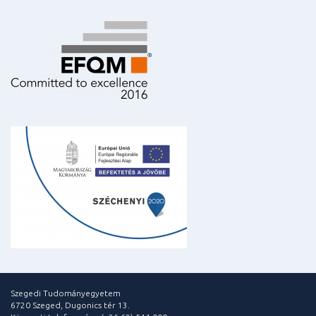
Szegedi Tudományegyetem
6720 Szeged, Dugonics tér 13.