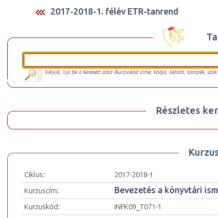
2017-2018-1. félév ETR-tanrend
Ta
Kérjük, írja be a keresett adat (kurzuskód címe, kódja, oktató, tanszék, szak
Részletes ker
Kurzu
Ciklus:
2017-2018-1
Bevezetés a könyvtári is
Kurzuscím:
Kurzuskód:
INFK09_T071-1