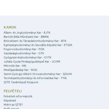
KAROK
Állam- és Jogtudományi Kar - ÁJTK
Bartók Béla Művészeti Kar - BBMK
Bölcsészet- és Társadalomtudományi Kar - BTK
Egészségtudományi és Szociális Képzési Kar - ETSZK
Fogorvostudományi Kar - FOK
Gazdaságtudományi Kar - GTK
Gyógyszerésztudományi Kar - GYTK
Juhász Gyula Pedagógusképző Kar - JGYPK
Mérnöki Kar - MK
Mezőgazdasági Kar - MGK
Szent-Györgyi Albert Orvostudományi Kar - SZAOK
Természettudományi és Informatikai Kar - TTIK
SZTE Tanárképző Központ
FELVÉTELI
Felvételi információk
Képzések
Miért az SZTE?
Nyílt napok