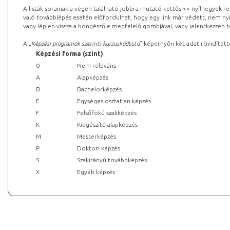
A listák sorainak a végén található jobbra mutató kettős >> nyílhegyek r
való továbblépés esetén előfordulhat, hogy egy link már védett, nem nyi
vagy lépjen vissza a böngészője megfelelő gombjával, vagy jelentkezzen be
A „
Képzési programok szerinti kurzuskódlista
” képernyőn két adat rövidített
Képzési forma (szint)
0
Nem releváns
A
Alapképzés
B
Bachelorképzés
E
Egységes osztatlan képzés
F
Felsőfokú szakképzés
K
Kiegészítő alapképzés
M
Mesterképzés
P
Doktori képzés
S
Szakirányú továbbképzés
X
Egyéb képzés