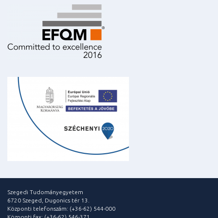
Szegedi Tudományegyetem
6720 Szeged, Dugonics tér 13.
Központi telefonszám: (+36-62) 544-000
Központi fax: (+36-62) 546-371