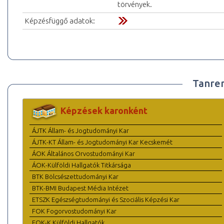
törvények.
Képzésfüggő adatok:
Tanre
Képzések karonként
ÁJTK Állam- és Jogtudományi Kar
ÁJTK-KT Állam- és Jogtudományi Kar Kecskemét
ÁOK Általános Orvostudományi Kar
ÁOK-Külföldi Hallgatók Titkársága
BTK Bölcsészettudományi Kar
BTK-BMI Budapest Média Intézet
ETSZK Egészségtudományi és Szociális Képzési Kar
FOK Fogorvostudományi Kar
FOK-K Külföldi Hallgatók