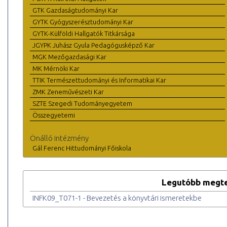
GTK Gazdaságtudományi Kar
GYTK Gyógyszerésztudományi Kar
GYTK-Külföldi Hallgatók Titkársága
JGYPK Juhász Gyula Pedagógusképző Kar
MGK Mezőgazdasági Kar
MK Mérnöki Kar
TTIK Természettudományi és Informatikai Kar
ZMK Zeneművészeti Kar
SZTE Szegedi Tudományegyetem
Összegyetemi
Önálló intézmény
Gál Ferenc Hittudományi Főiskola
Legutóbb megte
INFK09_T071-1 - Bevezetés a könyvtári ismeretekbe