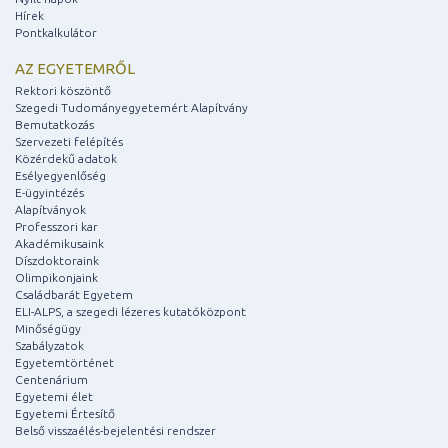
Hírek
Pontkalkulátor
AZ EGYETEMRŐL
Rektori köszöntő
Szegedi Tudományegyetemért Alapítvány
Bemutatkozás
Szervezeti felépítés
Közérdekű adatok
Esélyegyenlőség
E-ügyintézés
Alapítványok
Professzori kar
Akadémikusaink
Díszdoktoraink
Olimpikonjaink
Családbarát Egyetem
ELI-ALPS, a szegedi lézeres kutatóközpont
Minőségügy
Szabályzatok
Egyetemtörténet
Centenárium
Egyetemi élet
Egyetemi Értesítő
Belső visszaélés-bejelentési rendszer