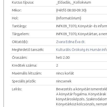
Kurzus típusa:
_Előadás, _Kollokvium
Mikor:
{Hétfő 08:00-09:30}
Hol:
{Informatórium}
Tantárgy:
INFK09_T070, Könyvtár- és info
Tárgyelem:
INFK09_T070, Könyvtártan, a nemz
Oktató(k):
Zvara Edina Éva dr.
Meghirdető tanszék:
Kulturális Örökség és Humán In
Óraszám:
heti 2.00
Kreditek száma:
2
Maximális létszám:
nincs korlát
Speciális jelzők:
nincsenek
Leírás:
Bevezetés a könyvtári ismerete
A könyvtár fogalma. Könyvtárak t
könyvtárosképzés. Szakirodalom,
Könyvtárközi kölcsönzés, nemzet