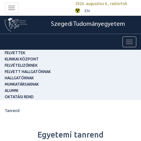
2026. augusztus 6., csütörtök
Toggle
EN
navigation
Szegedi Tudományegyetem
Toggl
navig
FELVETTEK
KLINIKAI KÖZPONT
FELVÉTELIZŐKNEK
FELVETT HALLGATÓKNAK
HALLGATÓKNAK
MUNKATÁRSAKNAK
ALUMNI
OKTATÁSI REND
Tanrend
Egyetemi tanrend