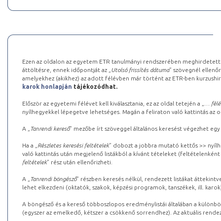
Ezen az oldalon az egyetem ETR tanulmányi rendszerében meghirdetett k
áttöltésre, ennek időpontját az „
Utolsó frissítés dátuma
” szövegnél ellenőr
amelyekhez (akikhez) az adott félévben már történt az ETR-ben kurzushi
karok honlapján
tájékozódhat.
Először az egyetemi félévet kell kiválasztania, ez az oldal tetején a „
… félé
nyílhegyekkel lépegetve lehetséges. Magán a feliraton való kattintás az old
A „
Tanrendi kereső
” mezőbe írt szöveggel általános keresést végezhet egy
Ha a „
Részletes keresési feltételek
” dobozt a jobbra mutató kettős >> nyílh
való kattintás után megjelenő listákból a kívánt tételeket (feltételenként
feltételek
” rész után ellenőrizheti.
A „
Tanrendi böngésző
” részben keresés nélkül, rendezett listákat áttekin
lehet elkezdeni (oktatók, szakok, képzési programok, tanszékek, ill. karok
A böngésző és a kereső többoszlopos eredménylistái általában a különböz
(egyszer az emelkedő, kétszer a csökkenő sorrendhez). Az aktuális rendez