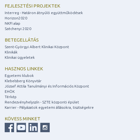
FEJLESZTÉSI PROJEKTEK
Interreg - Határon átnyúló együttműködések
Horizon2020
NKFI alap
Széchenyi 2020
BETEGELLÁTÁS
Szent-Györgyi Albert Klinikai Központ
Klinikák
Klinikai ügyeletek
HASZNOS LINKEK
Egyetemi klubok
Klebelsberg Könyvtár
József Attila Tanulmányi és Információs Központ
EHÖK
Térkép
Rendezvényhelyszín - SZTE központi épület
Karrier - Pályázatok egyetemi állásokra, tisztségekre
KÖVESS MINKET