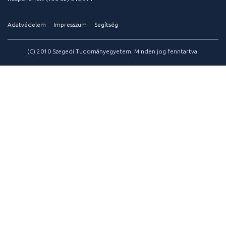
Adatvédelem
Impresszum
Segítség
(C) 2010 Szegedi Tudományegyetem. Minden jog fenntartva.