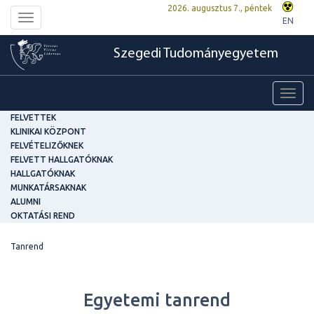
2026. augusztus 7., péntek
Toggle
EN
navigation
Szegedi Tudományegyetem
Toggl
navig
FELVETTEK
KLINIKAI KÖZPONT
FELVÉTELIZŐKNEK
FELVETT HALLGATÓKNAK
HALLGATÓKNAK
MUNKATÁRSAKNAK
ALUMNI
OKTATÁSI REND
Tanrend
Egyetemi tanrend