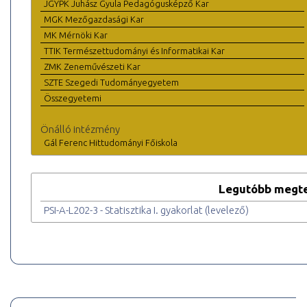
JGYPK Juhász Gyula Pedagógusképző Kar
MGK Mezőgazdasági Kar
MK Mérnöki Kar
TTIK Természettudományi és Informatikai Kar
ZMK Zeneművészeti Kar
SZTE Szegedi Tudományegyetem
Összegyetemi
Önálló intézmény
Gál Ferenc Hittudományi Főiskola
Legutóbb megte
PSI-A-L202-3 - Statisztika I. gyakorlat (levelező)