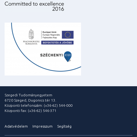
Szegedi Tudományegyetem
6720 Szeged, Dugonics tér 13.
Központi telefonszám: (+36-62) 544-000
Központi fax: (+36-62) 546-371
Adatvédelem
Impresszum
Segítség