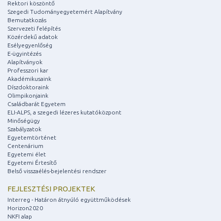
Rektori köszöntő
Szegedi Tudományegyetemért Alapítvány
Bemutatkozás
Szervezeti felépítés
Közérdekű adatok
Esélyegyenlőség
E-ügyintézés
Alapítványok
Professzori kar
Akadémikusaink
Díszdoktoraink
Olimpikonjaink
Családbarát Egyetem
ELI-ALPS, a szegedi lézeres kutatóközpont
Minőségügy
Szabályzatok
Egyetemtörténet
Centenárium
Egyetemi élet
Egyetemi Értesítő
Belső visszaélés-bejelentési rendszer
FEJLESZTÉSI PROJEKTEK
Interreg - Határon átnyúló együttműködések
Horizon2020
NKFI alap