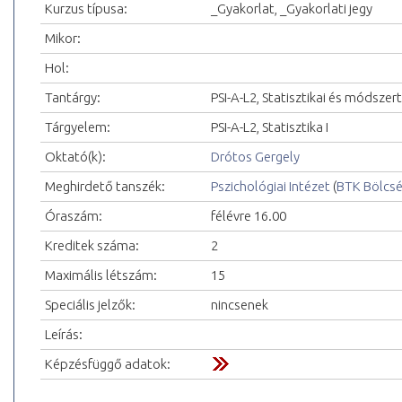
Kurzus típusa:
_Gyakorlat, _Gyakorlati jegy
Mikor:
Hol:
Tantárgy:
PSI-A-L2, Statisztikai és módszer
Tárgyelem:
PSI-A-L2, Statisztika I
Oktató(k):
Drótos Gergely
Meghirdető tanszék:
Pszichológiai Intézet
(
BTK Bölcs
Óraszám:
félévre 16.00
Kreditek száma:
2
Maximális létszám:
15
Speciális jelzők:
nincsenek
Leírás:
Képzésfüggő adatok: