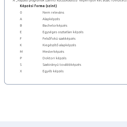
A „
Képzési programok szerinti kurzuskódlista
” képernyőn két adat rövidített
Képzési forma (szint)
0
Nem releváns
A
Alapképzés
B
Bachelorképzés
E
Egységes osztatlan képzés
F
Felsőfokú szakképzés
K
Kiegészítő alapképzés
M
Mesterképzés
P
Doktori képzés
S
Szakirányú továbbképzés
X
Egyéb képzés