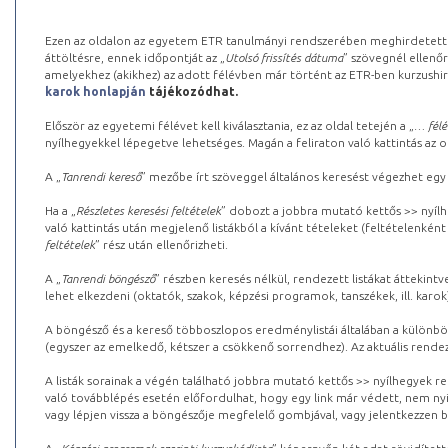
Ezen az oldalon az egyetem ETR tanulmányi rendszerében meghirdetett k
áttöltésre, ennek időpontját az „
Utolsó frissítés dátuma
” szövegnél ellenőr
amelyekhez (akikhez) az adott félévben már történt az ETR-ben kurzushi
karok honlapján
tájékozódhat.
Először az egyetemi félévet kell kiválasztania, ez az oldal tetején a „
… félé
nyílhegyekkel lépegetve lehetséges. Magán a feliraton való kattintás az old
A „
Tanrendi kereső
” mezőbe írt szöveggel általános keresést végezhet egy
Ha a „
Részletes keresési feltételek
” dobozt a jobbra mutató kettős >> nyílh
való kattintás után megjelenő listákból a kívánt tételeket (feltételenként
feltételek
” rész után ellenőrizheti.
A „
Tanrendi böngésző
” részben keresés nélkül, rendezett listákat áttekin
lehet elkezdeni (oktatók, szakok, képzési programok, tanszékek, ill. karok
A böngésző és a kereső többoszlopos eredménylistái általában a különböz
(egyszer az emelkedő, kétszer a csökkenő sorrendhez). Az aktuális rendez
A listák sorainak a végén található jobbra mutató kettős >> nyílhegyek r
való továbblépés esetén előfordulhat, hogy egy link már védett, nem nyi
vagy lépjen vissza a böngészője megfelelő gombjával, vagy jelentkezzen be