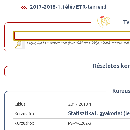
2017-2018-1. félév ETR-tanrend
Ta
Kérjük, írja be a keresett adat (kurzuskód címe, kódja, oktató, tanszék, szak
Részletes ker
Kurzu
Ciklus:
2017-2018-1
Statisztika I. gyakorlat (l
Kurzuscím:
Kurzuskód:
PSI-A-L202-3