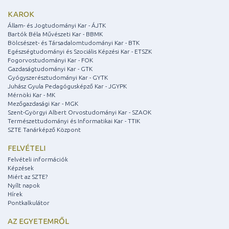
KAROK
Állam- és Jogtudományi Kar - ÁJTK
Bartók Béla Művészeti Kar - BBMK
Bölcsészet- és Társadalomtudományi Kar - BTK
Egészségtudományi és Szociális Képzési Kar - ETSZK
Fogorvostudományi Kar - FOK
Gazdaságtudományi Kar - GTK
Gyógyszerésztudományi Kar - GYTK
Juhász Gyula Pedagógusképző Kar - JGYPK
Mérnöki Kar - MK
Mezőgazdasági Kar - MGK
Szent-Györgyi Albert Orvostudományi Kar - SZAOK
Természettudományi és Informatikai Kar - TTIK
SZTE Tanárképző Központ
FELVÉTELI
Felvételi információk
Képzések
Miért az SZTE?
Nyílt napok
Hírek
Pontkalkulátor
AZ EGYETEMRŐL