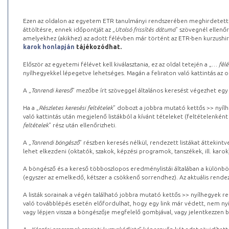
Ezen az oldalon az egyetem ETR tanulmányi rendszerében meghirdetett k
áttöltésre, ennek időpontját az „
Utolsó frissítés dátuma
” szövegnél ellenőr
amelyekhez (akikhez) az adott félévben már történt az ETR-ben kurzushi
karok honlapján
tájékozódhat.
Először az egyetemi félévet kell kiválasztania, ez az oldal tetején a „
… félé
nyílhegyekkel lépegetve lehetséges. Magán a feliraton való kattintás az old
A „
Tanrendi kereső
” mezőbe írt szöveggel általános keresést végezhet egy
Ha a „
Részletes keresési feltételek
” dobozt a jobbra mutató kettős >> nyílh
való kattintás után megjelenő listákból a kívánt tételeket (feltételenként
feltételek
” rész után ellenőrizheti.
A „
Tanrendi böngésző
” részben keresés nélkül, rendezett listákat áttekin
lehet elkezdeni (oktatók, szakok, képzési programok, tanszékek, ill. karok
A böngésző és a kereső többoszlopos eredménylistái általában a különböz
(egyszer az emelkedő, kétszer a csökkenő sorrendhez). Az aktuális rendez
A listák sorainak a végén található jobbra mutató kettős >> nyílhegyek r
való továbblépés esetén előfordulhat, hogy egy link már védett, nem nyi
vagy lépjen vissza a böngészője megfelelő gombjával, vagy jelentkezzen be