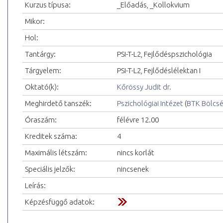
Kurzus típusa:
_Előadás, _Kollokvium
Mikor:
Hol:
Tantárgy:
PSI-T-L2, Fejlődéspszichológia
Tárgyelem:
PSI-T-L2, Fejlődéslélektan I
Oktató(k):
Kőrössy Judit dr.
Meghirdető tanszék:
Pszichológiai Intézet
(
BTK Bölcs
Óraszám:
félévre 12.00
Kreditek száma:
4
Maximális létszám:
nincs korlát
Speciális jelzők:
nincsenek
Leírás:
Képzésfüggő adatok: