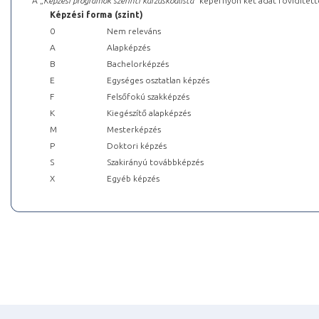
A „
Képzési programok szerinti kurzuskódlista
” képernyőn két adat rövidített
Képzési forma (szint)
0
Nem releváns
A
Alapképzés
B
Bachelorképzés
E
Egységes osztatlan képzés
F
Felsőfokú szakképzés
K
Kiegészítő alapképzés
M
Mesterképzés
P
Doktori képzés
S
Szakirányú továbbképzés
X
Egyéb képzés