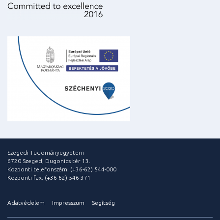
Szegedi Tudományegyetem
6720 Szeged, Dugonics tér 13.
Központi telefonszám: (+36-62) 544-000
Központi fax: (+36-62) 546-371
Adatvédelem
Impresszum
Segítség