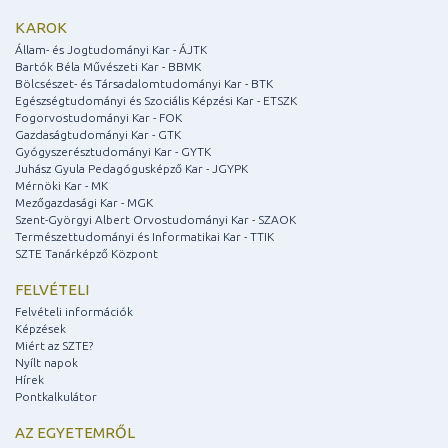
KAROK
Állam- és Jogtudományi Kar - ÁJTK
Bartók Béla Művészeti Kar - BBMK
Bölcsészet- és Társadalomtudományi Kar - BTK
Egészségtudományi és Szociális Képzési Kar - ETSZK
Fogorvostudományi Kar - FOK
Gazdaságtudományi Kar - GTK
Gyógyszerésztudományi Kar - GYTK
Juhász Gyula Pedagógusképző Kar - JGYPK
Mérnöki Kar - MK
Mezőgazdasági Kar - MGK
Szent-Györgyi Albert Orvostudományi Kar - SZAOK
Természettudományi és Informatikai Kar - TTIK
SZTE Tanárképző Központ
FELVÉTELI
Felvételi információk
Képzések
Miért az SZTE?
Nyílt napok
Hírek
Pontkalkulátor
AZ EGYETEMRŐL