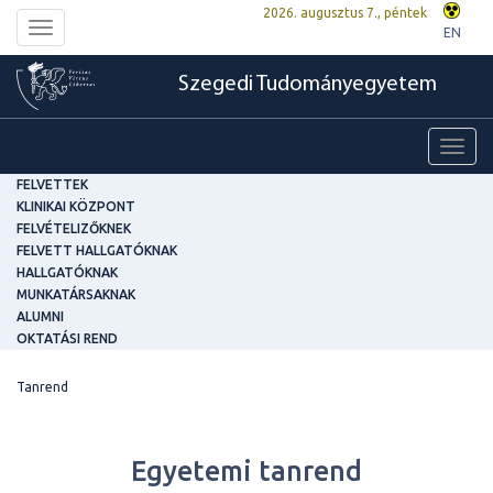
2026. augusztus 7., péntek
Toggle
EN
navigation
Szegedi Tudományegyetem
Toggl
navig
FELVETTEK
KLINIKAI KÖZPONT
FELVÉTELIZŐKNEK
FELVETT HALLGATÓKNAK
HALLGATÓKNAK
MUNKATÁRSAKNAK
ALUMNI
OKTATÁSI REND
Tanrend
Egyetemi tanrend