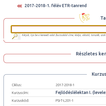
2017-2018-1. félév ETR-tanrend
Ta
Kérjük, írja be a keresett adat (kurzuskód címe, kódja, oktató, tanszék, szak
Részletes ker
Kurzu
Ciklus:
2017-2018-1
Fejlődéslélektan I. (level
Kurzuscím:
Kurzuskód:
PSI-T-L201-1