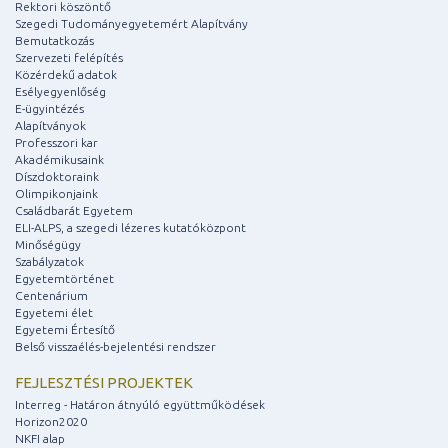
Rektori köszöntő
Szegedi Tudományegyetemért Alapítvány
Bemutatkozás
Szervezeti felépítés
Közérdekű adatok
Esélyegyenlőség
E-ügyintézés
Alapítványok
Professzori kar
Akadémikusaink
Díszdoktoraink
Olimpikonjaink
Családbarát Egyetem
ELI-ALPS, a szegedi lézeres kutatóközpont
Minőségügy
Szabályzatok
Egyetemtörténet
Centenárium
Egyetemi élet
Egyetemi Értesítő
Belső visszaélés-bejelentési rendszer
FEJLESZTÉSI PROJEKTEK
Interreg - Határon átnyúló együttműködések
Horizon2020
NKFI alap