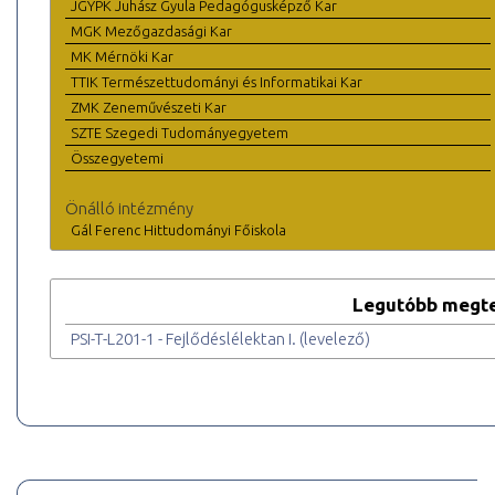
JGYPK Juhász Gyula Pedagógusképző Kar
MGK Mezőgazdasági Kar
MK Mérnöki Kar
TTIK Természettudományi és Informatikai Kar
ZMK Zeneművészeti Kar
SZTE Szegedi Tudományegyetem
Összegyetemi
Önálló intézmény
Gál Ferenc Hittudományi Főiskola
Legutóbb megte
PSI-T-L201-1 - Fejlődéslélektan I. (levelező)