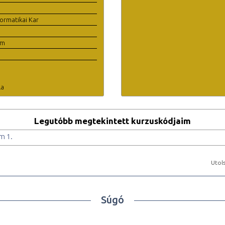
ormatikai Kar
em
la
Legutóbb megtekintett kurzuskódjaim
m 1.
Utols
Súgó