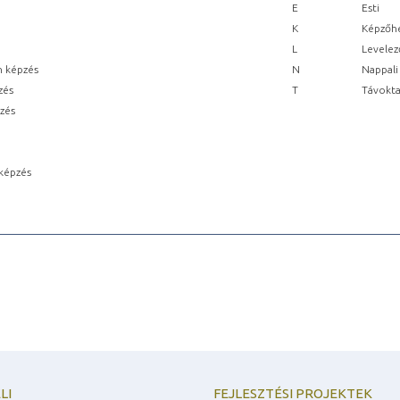
E
Esti
K
Képzőhe
L
Levelez
n képzés
N
Nappali
zés
T
Távokta
pzés
képzés
LI
FEJLESZTÉSI PROJEKTEK