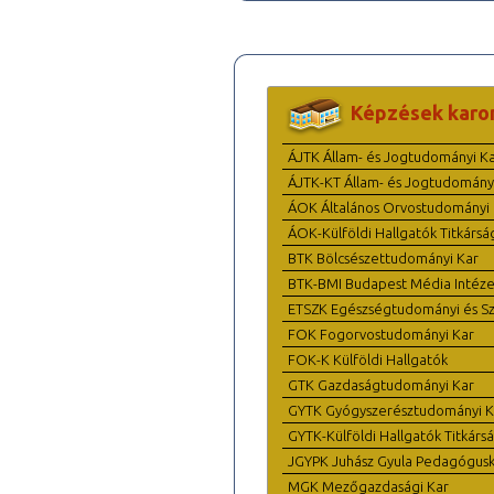
Képzések karo
ÁJTK Állam- és Jogtudományi K
ÁJTK-KT Állam- és Jogtudomány
ÁOK Általános Orvostudományi 
ÁOK-Külföldi Hallgatók Titkársá
BTK Bölcsészettudományi Kar
BTK-BMI Budapest Média Intéze
ETSZK Egészségtudományi és Szo
FOK Fogorvostudományi Kar
FOK-K Külföldi Hallgatók
GTK Gazdaságtudományi Kar
GYTK Gyógyszerésztudományi K
GYTK-Külföldi Hallgatók Titkárs
JGYPK Juhász Gyula Pedagógus
MGK Mezőgazdasági Kar