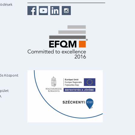
ködések
iós Központ
pület
a,