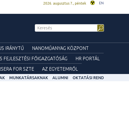
EN
2026. augusztus 7., péntek
S IRÁNYTŰ
NANOMŰANYAG KÖZPONT
ÉS FEJLESZTÉSI FŐIGAZGATÓSÁG
HR PORTÁL
SERA FOR SZTE
AZ EGYETEMRŐL
AK
MUNKATÁRSAKNAK
ALUMNI
OKTATÁSI REND