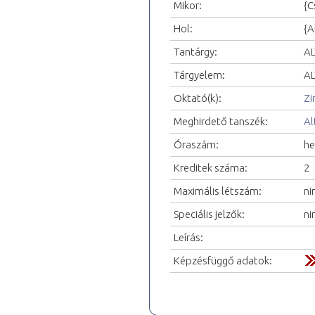
Mikor:
{C
Hol:
{A
Tantárgy:
AL
Tárgyelem:
AL
Oktató(k):
Zi
Meghirdető tanszék:
Al
Óraszám:
he
Kreditek száma:
2
Maximális létszám:
ni
Speciális jelzők:
ni
Leírás:
Képzésfüggő adatok: