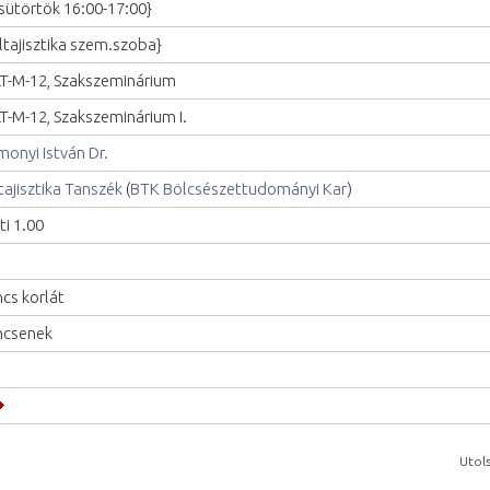
sütörtök 16:00-17:00}
ltajisztika szem.szoba}
T-M-12, Szakszeminárium
T-M-12, Szakszeminárium I.
monyi István Dr.
tajisztika Tanszék
(
BTK Bölcsészettudományi Kar
)
ti 1.00
ncs korlát
ncsenek
Utols