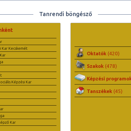
Tanrendi böngésző
nként
ar
i Kar Kecskemét
Oktatók
(420)
Kar
ga
Szakok
(478)
t
Képzési programo
ciális Képzési Kar
Tanszékek
(45)
ar
ága
képző Kar