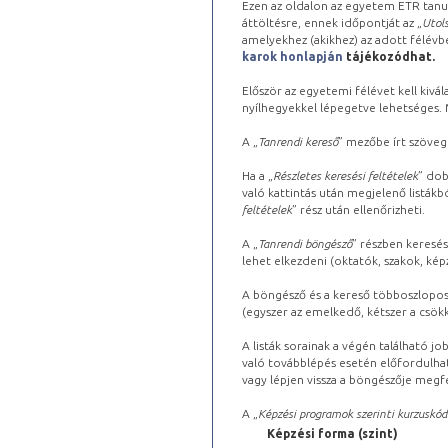
Ezen az oldalon az egyetem ETR tanu
áttöltésre, ennek időpontját az „
Utols
amelyekhez (akikhez) az adott félév
karok honlapján
tájékozódhat.
Először az egyetemi félévet kell kivála
nyílhegyekkel lépegetve lehetséges. Ma
A „
Tanrendi kereső
” mezőbe írt szöveg
Ha a „
Részletes keresési feltételek
” dob
való kattintás után megjelenő listákbó
feltételek
” rész után ellenőrizheti.
A „
Tanrendi böngésző
” részben keresés
lehet elkezdeni (oktatók, szakok, képz
A böngésző és a kereső többoszlopos 
(egyszer az emelkedő, kétszer a csök
A listák sorainak a végén található j
való továbblépés esetén előfordulhat
vagy lépjen vissza a böngészője megfe
A „
Képzési programok szerinti kurzuskód
Képzési forma (szint)