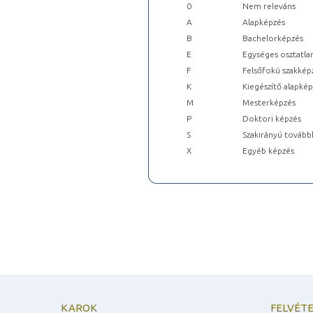
0
Nem releváns
A
Alapképzés
B
Bachelorképzés
E
Egységes osztatla
F
Felsőfokú szakkép
K
Kiegészítő alapké
M
Mesterképzés
P
Doktori képzés
S
Szakirányú tovább
X
Egyéb képzés
KAROK
FELVÉTE