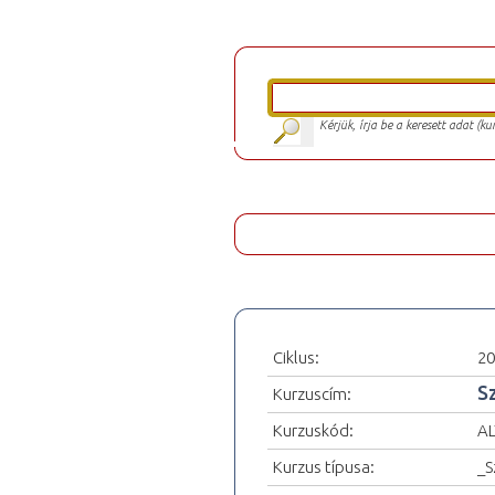
Kérjük, írja be a keresett adat (k
Ciklus:
20
S
Kurzuscím:
Kurzuskód:
AL
Kurzus típusa:
_S