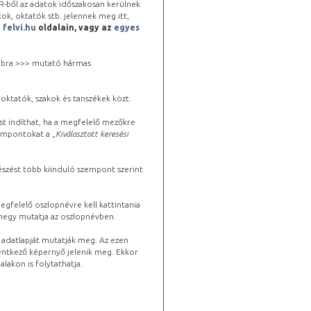
-ből az adatok időszakosan kerülnek
kok, oktatók stb. jelennek meg itt,
a
felvi.hu
oldalain, vagy az
egyes
 jobbra >>> mutató hármas
oktatók, szakok és tanszékek közt.
st indíthat, ha a megfelelő mezőkre
zempontokat a „
Kiválasztott keresési
észést több kiinduló szempont szerint
gfelelő oszlopnévre kell kattintania
lhegy mutatja az oszlopnévben.
s adatlapját mutatják meg. Az ezen
lentkező képernyő jelenik meg. Ekkor
lakon is folytathatja.