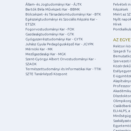
Állam- és Jogtudományi Kar - ÁJTK
Felvételi 
Bartók Béla Művészeti Kar - BBMK
Képzések
Bölcsészet- és Társadalomtudományi Kar - BTK
Miért az S
Egészségtudományi és Szociális Képzési Kar -
Nyílt napo
ETSZK
Hírek
Fogorvostudományi Kar - FOK
Pontkalkul
Gazdaságtudományi Kar - GTK
Gyógyszerésztudományi Kar - GYTK
AZ EGY
Juhász Gyula Pedagógusképző Kar - JGYPK
Rektori kö
Mérnöki Kar - MK
Szegedi T
Mezőgazdasági Kar - MGK
Bemutatko
Szent-Györgyi Albert Orvostudományi Kar -
Szervezeti 
SZAOK
Közérdekű
Természettudományi és Informatikai Kar - TTIK
Esélyegyen
SZTE Tanárképző Központ
E-ügyintéz
Alapítvány
Professzori
Akadémiku
Díszdoktor
Olimpikonj
Családbar
ELI-ALPS, 
Minőségüg
Szabályzat
Egyetemtö
Centenári