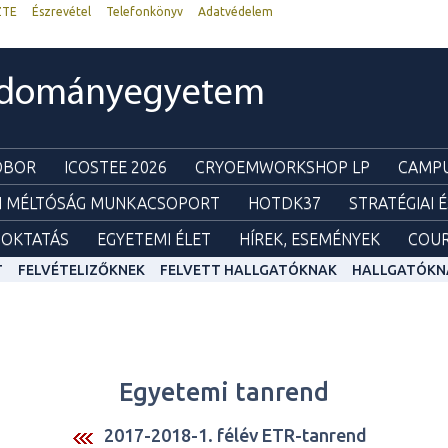
ZTE
Észrevétel
Telefonkönyv
Adatvédelem
udományegyetem
ZOBOR
ICOSTEE 2026
CRYOEMWORKSHOP LP
CAMPU
I MÉLTÓSÁG MUNKACSOPORT
HOTDK37
STRATÉGIAI 
OKTATÁS
EGYETEMI ÉLET
HÍREK, ESEMÉNYEK
COUR
T
FELVÉTELIZŐKNEK
FELVETT HALLGATÓKNAK
HALLGATÓKN
Egyetemi tanrend
2017-2018-1. félév ETR-tanrend