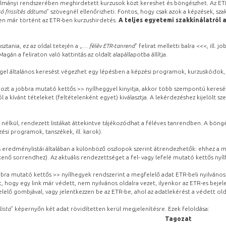
lmányi rendszerében meghirdetett kurzusok közt kereshet és böngészhet. Az ETR
ó frissítés dátuma
” szövegnél ellenőrizheti. Fontos, hogy csak azok a képzések, sza
ben már történt az ETR-ben kurzushirdetés.
A teljes egyetemi szakkínálatról 
sztania, ez az oldal tetején a „
… félév ETR-tanrend
” felirat melletti balra <<<, ill.
gán a feliraton való kattintás az oldalt alapállapotba állítja.
gel általános keresést végezhet egy lépésben a képzési programok, kurzuskódok, 
ozt a jobbra mutató kettős >> nyílheggyel kinyitja, akkor több szempontú keresé
l a kívánt tételeket (feltételenként egyet) kiválasztja. A lekérdezéshez kijelölt s
 nélkül, rendezett listákat áttekintve tájékozódhat a féléves tanrendben. A böng
ési programok, tanszékek, ill. karok).
eredménylistái általában a különböző oszlopok szerint átrendezhetők: ehhez a me
kenő sorrendhez). Az aktuális rendezettséget a fel- vagy lefelé mutató kettős nyí
obbra mutató kettős >> nyílhegyek rendszerint a megfelelő adat ETR-beli nyilváno
, hogy egy link már védett, nem nyilvános oldalra vezet, ilyenkor az ETR-es beje
lelő gombjával, vagy jelentkezzen be az ETR-be, ahol az adatlekérést a védett olda
lista
” képernyőn két adat rövidítetten kerül megjelenítésre. Ezek feloldása:
Tagozat