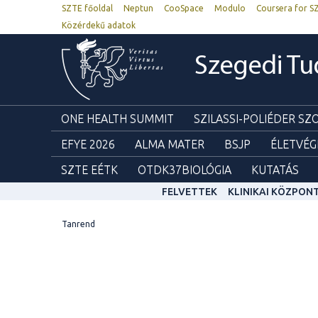
SZTE főoldal
Neptun
CooSpace
Modulo
Coursera for S
Közérdekű adatok
Szegedi T
ONE HEALTH SUMMIT
SZILASSI-POLIÉDER S
EFYE 2026
ALMA MATER
BSJP
ÉLETVÉG
SZTE EÉTK
OTDK37BIOLÓGIA
KUTATÁS
FELVETTEK
KLINIKAI KÖZPON
Tanrend