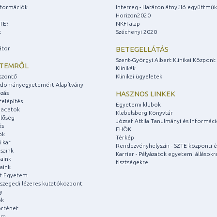
információk
Interreg - Határon átnyúló együttmű
Horizon2020
ZTE?
NKFI alap
k
Széchenyi 2020
átor
BETEGELLÁTÁS
Szent-Györgyi Albert Klinikai Központ
ETEMRŐL
Klinikák
szöntő
Klinikai ügyeletek
udományegyetemért Alapítvány
zás
HASZNOS LINKEK
felépítés
Egyetemi klubok
 adatok
Klebelsberg Könyvtár
lőség
József Attila Tanulmányi és Informác
és
EHÖK
ok
Térkép
 kar
Rendezvényhelyszín - SZTE központi é
saink
Karrier - Pályázatok egyetemi állásokr
aink
tisztségekre
aink
át Egyetem
a szegedi lézeres kutatóközpont
y
ok
rténet
um