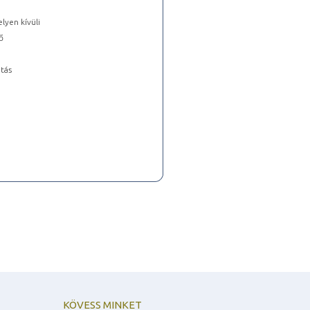
lyen kívüli
ő
tás
KÖVESS MINKET