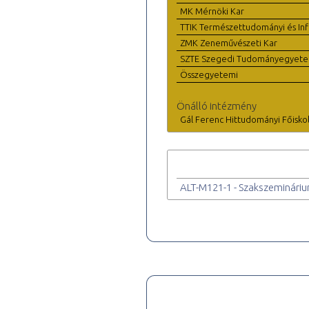
MK Mérnöki Kar
TTIK Természettudományi és Inf
ZMK Zeneművészeti Kar
SZTE Szegedi Tudományegyet
Összegyetemi
Önálló intézmény
Gál Ferenc Hittudományi Főisko
ALT-M121-1 - Szakszemináriu