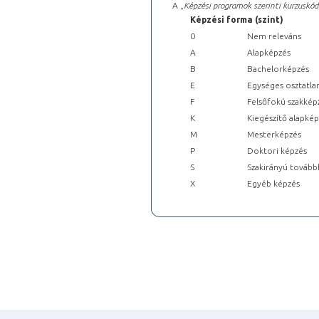
A „
Képzési programok szerinti kurzuskód
Képzési forma (szint)
0
Nem releváns
A
Alapképzés
B
Bachelorképzés
E
Egységes osztatla
F
Felsőfokú szakkép
K
Kiegészítő alapké
M
Mesterképzés
P
Doktori képzés
S
Szakirányú tovább
X
Egyéb képzés