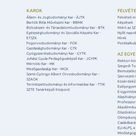
KAROK
FELVÉTE
Állam- és Jogtudományi Kar - ÁJTK
Felvételi 
Bartók Béla Művészeti Kar - BBMK
Képzések
Bölcsészet- és Társadalomtudományi Kar - BTK
Miért az S
Egészségtudományi és Szociális Képzési Kar -
Nyílt napo
ETSZK
Hírek
Fogorvostudományi Kar - FOK
Pontkalkul
Gazdaságtudományi Kar - GTK
Gyógyszerésztudományi Kar - GYTK
AZ EGY
Juhász Gyula Pedagógusképző Kar - JGYPK
Rektori kö
Mérnöki Kar - MK
Szegedi T
Mezőgazdasági Kar - MGK
Bemutatko
Szent-Györgyi Albert Orvostudományi Kar -
Szervezeti 
SZAOK
Közérdekű
Természettudományi és Informatikai Kar - TTIK
Esélyegyen
SZTE Tanárképző Központ
E-ügyintéz
Alapítvány
Professzori
Akadémiku
Díszdoktor
Olimpikonj
Családbar
ELI-ALPS, 
Minőségüg