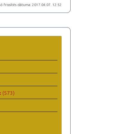
ó frissítés dátuma: 2017.04.07. 12:52
k
(573)