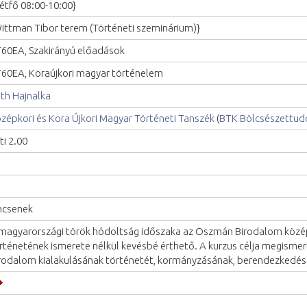
étfő 08:00-10:00}
ittman Tibor terem (Történeti szeminárium)}
60EA, Szakirányú előadások
60EA, Koraújkori magyar történelem
th Hajnalka
zépkori és Kora Újkori Magyar Történeti Tanszék
(
BTK Bölcsészettud
ti 2.00
ncsenek
magyarországi török hódoltság időszaka az Oszmán Birodalom középk
rténetének ismerete nélkül kevésbé érthető. A kurzus célja megismert
rodalom kialakulásának történetét, kormányzásának, berendezkedésé