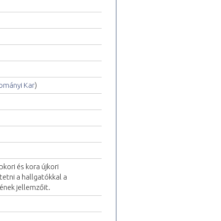
ományi Kar
)
ori és kora újkori
etni a hallgatókkal a
nek jellemzőit.