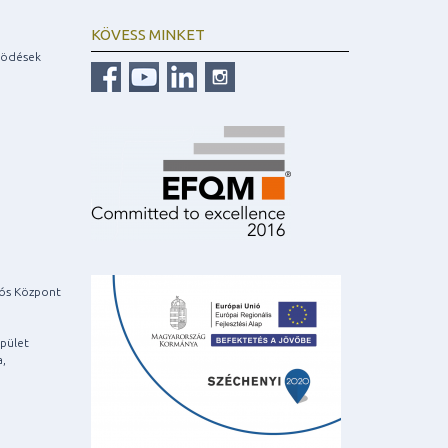
KÖVESS MINKET
ködések
iós Központ
pület
a,