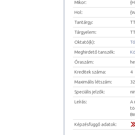
Mikor:
{H
Hol:
{W
Tantárgy:
TT
Tárgyelem:
TT
Oktató(k):
Tó
Meghirdető tanszék:
Kö
Óraszám:
he
Kreditek száma:
4
Maximális létszám:
32
Speciális jelzők:
ni
Leírás:
A 
tö
Bi
Képzésfüggő adatok: