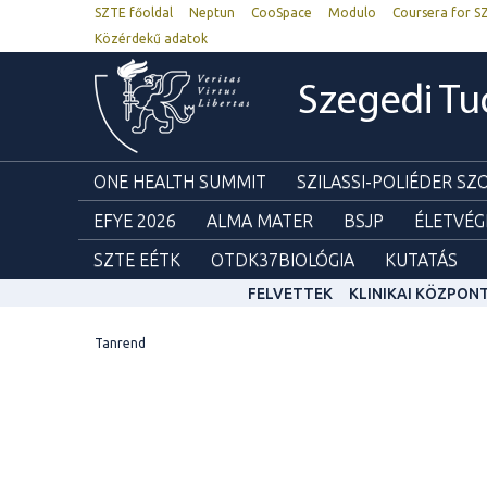
SZTE főoldal
Neptun
CooSpace
Modulo
Coursera for S
Közérdekű adatok
Szegedi T
ONE HEALTH SUMMIT
SZILASSI-POLIÉDER S
EFYE 2026
ALMA MATER
BSJP
ÉLETVÉG
SZTE EÉTK
OTDK37BIOLÓGIA
KUTATÁS
FELVETTEK
KLINIKAI KÖZPON
Tanrend