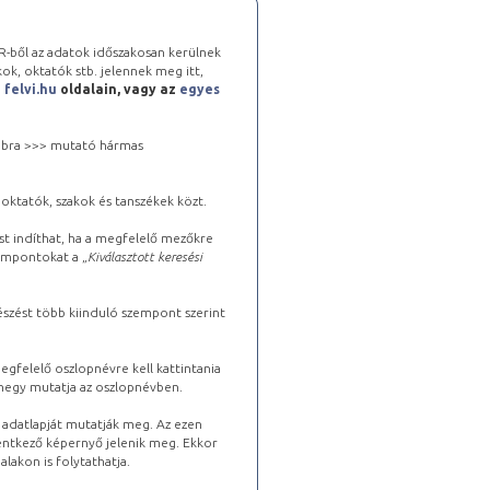
-ből az adatok időszakosan kerülnek
kok, oktatók stb. jelennek meg itt,
a
felvi.hu
oldalain, vagy az
egyes
 jobbra >>> mutató hármas
oktatók, szakok és tanszékek közt.
st indíthat, ha a megfelelő mezőkre
zempontokat a „
Kiválasztott keresési
észést több kiinduló szempont szerint
gfelelő oszlopnévre kell kattintania
lhegy mutatja az oszlopnévben.
s adatlapját mutatják meg. Az ezen
lentkező képernyő jelenik meg. Ekkor
lakon is folytathatja.