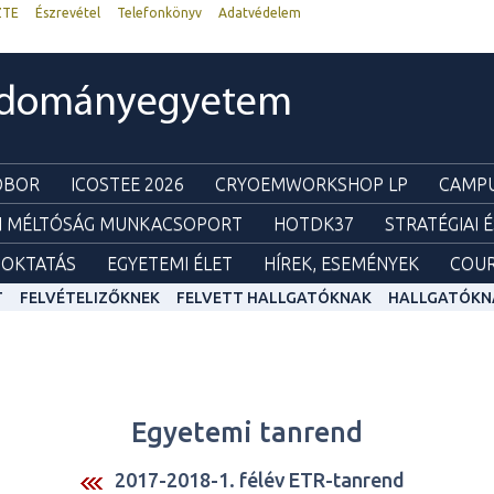
ZTE
Észrevétel
Telefonkönyv
Adatvédelem
udományegyetem
ZOBOR
ICOSTEE 2026
CRYOEMWORKSHOP LP
CAMPU
I MÉLTÓSÁG MUNKACSOPORT
HOTDK37
STRATÉGIAI 
OKTATÁS
EGYETEMI ÉLET
HÍREK, ESEMÉNYEK
COUR
T
FELVÉTELIZŐKNEK
FELVETT HALLGATÓKNAK
HALLGATÓKN
Egyetemi tanrend
2017-2018-1. félév ETR-tanrend