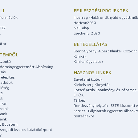
LI
FEJLESZTÉSI PROJEKTEK
információk
Interreg - Határon átnyúló együttmű
Horizon2020
ZTE?
NKFI alap
k
Széchenyi 2020
átor
BETEGELLÁTÁS
Szent-Györgyi Albert Klinikai Központ
ETEMRŐL
Klinikák
szöntő
Klinikai ügyeletek
udományegyetemért Alapítvány
zás
HASZNOS LINKEK
felépítés
Egyetemi klubok
 adatok
Klebelsberg Könyvtár
lőség
József Attila Tanulmányi és Informác
és
EHÖK
ok
Térkép
 kar
Rendezvényhelyszín - SZTE központi é
saink
Karrier - Pályázatok egyetemi állásokr
aink
tisztségekre
aink
át Egyetem
a szegedi lézeres kutatóközpont
y