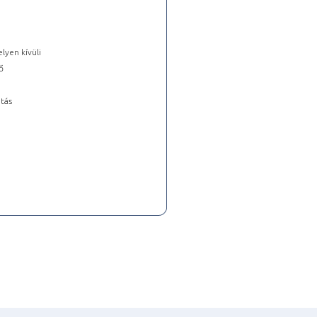
lyen kívüli
ő
tás