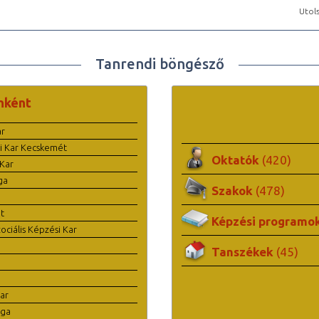
Utols
Tanrendi böngésző
nként
ar
i Kar Kecskemét
Oktatók
(420)
Kar
ga
Szakok
(478)
t
Képzési programo
ciális Képzési Kar
Tanszékek
(45)
ar
ága