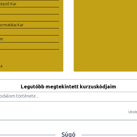
képző Kar
ormatikai Kar
em
la
Legutóbb megtekintett kurzuskódjaim
odalom története .
Utols
Súgó