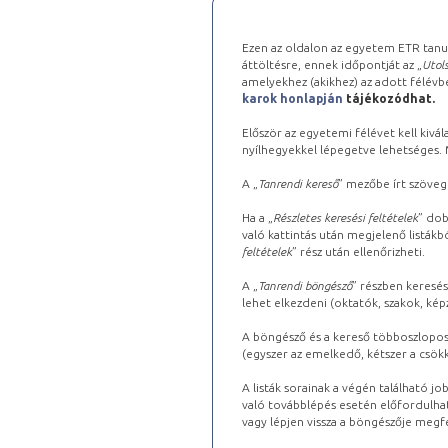
Ezen az oldalon az egyetem ETR tanu
áttöltésre, ennek időpontját az „
Utols
amelyekhez (akikhez) az adott félév
karok honlapján
tájékozódhat.
Először az egyetemi félévet kell kivála
nyílhegyekkel lépegetve lehetséges. Ma
A „
Tanrendi kereső
” mezőbe írt szöveg
Ha a „
Részletes keresési feltételek
” dob
való kattintás után megjelenő listákbó
feltételek
” rész után ellenőrizheti.
A „
Tanrendi böngésző
” részben keresés
lehet elkezdeni (oktatók, szakok, képz
A böngésző és a kereső többoszlopos 
(egyszer az emelkedő, kétszer a csök
A listák sorainak a végén található j
való továbblépés esetén előfordulhat
vagy lépjen vissza a böngészője megfe