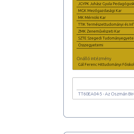
JGYPK Juhász Gyula Pedagógus
MGK Mezőgazdasági Kar
MK Mérnöki Kar
TTIK Természettudományi és Inf
ZMK Zeneművészeti Kar
SZTE Szegedi Tudományegyet
Összegyetemi
Önálló intézmény
Gál Ferenc Hittudományi Főisko
TT60EA04-5 - Az Oszmán Bir