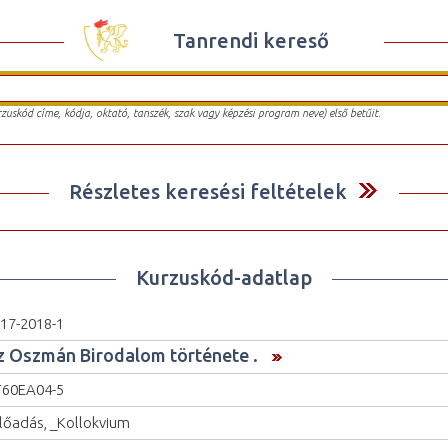
Tanrendi kereső
urzuskód címe, kódja, oktató, tanszék, szak vagy képzési program neve) első betűit.
Részletes keresési feltételek
Kurzuskód-adatlap
17-2018-1
z Oszmán Birodalom története .
60EA04-5
lőadás, _Kollokvium