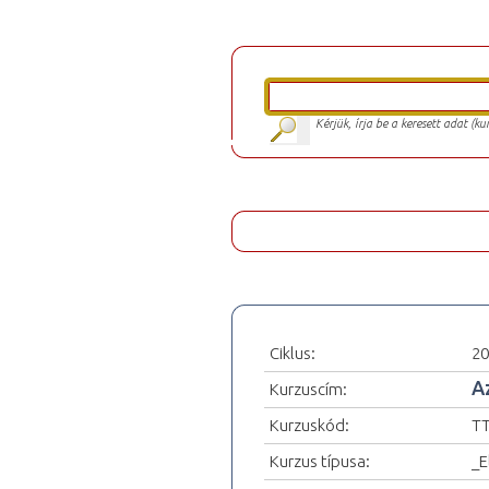
Kérjük, írja be a keresett adat (k
Ciklus:
20
A
Kurzuscím:
Kurzuskód:
TT
Kurzus típusa:
_E