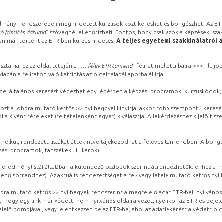
lmányi rendszerében meghirdetett kurzusok közt kereshet és böngészhet. Az ETR
ó frissítés dátuma
” szövegnél ellenőrizheti. Fontos, hogy csak azok a képzések, sza
ben már történt az ETR-ben kurzushirdetés.
A teljes egyetemi szakkínálatról 
sztania, ez az oldal tetején a „
… félév ETR-tanrend
” felirat melletti balra <<<, ill.
gán a feliraton való kattintás az oldalt alapállapotba állítja.
gel általános keresést végezhet egy lépésben a képzési programok, kurzuskódok, 
ozt a jobbra mutató kettős >> nyílheggyel kinyitja, akkor több szempontú keresé
l a kívánt tételeket (feltételenként egyet) kiválasztja. A lekérdezéshez kijelölt s
 nélkül, rendezett listákat áttekintve tájékozódhat a féléves tanrendben. A böng
ési programok, tanszékek, ill. karok).
eredménylistái általában a különböző oszlopok szerint átrendezhetők: ehhez a me
kenő sorrendhez). Az aktuális rendezettséget a fel- vagy lefelé mutató kettős nyí
obbra mutató kettős >> nyílhegyek rendszerint a megfelelő adat ETR-beli nyilváno
, hogy egy link már védett, nem nyilvános oldalra vezet, ilyenkor az ETR-es beje
lelő gombjával, vagy jelentkezzen be az ETR-be, ahol az adatlekérést a védett olda