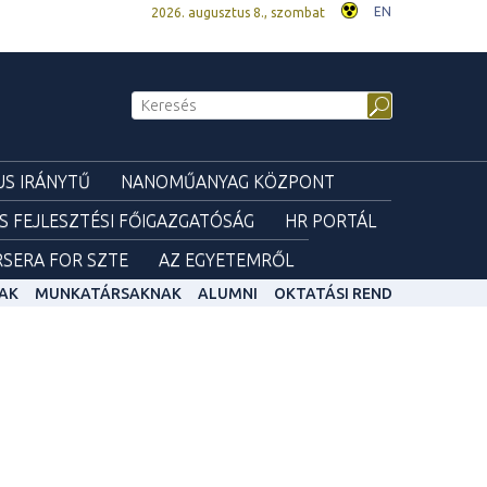
EN
2026. augusztus 8., szombat
S IRÁNYTŰ
NANOMŰANYAG KÖZPONT
ÉS FEJLESZTÉSI FŐIGAZGATÓSÁG
HR PORTÁL
SERA FOR SZTE
AZ EGYETEMRŐL
AK
MUNKATÁRSAKNAK
ALUMNI
OKTATÁSI REND