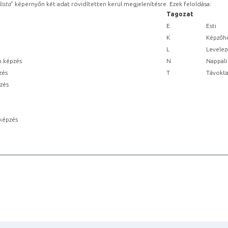
lista
” képernyőn két adat rövidítetten kerül megjelenítésre. Ezek feloldása:
Tagozat
E
Esti
K
Képzőhe
L
Levelez
n képzés
N
Nappali
zés
T
Távokta
pzés
képzés