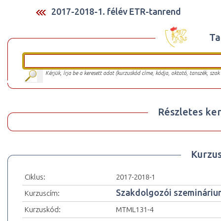
2017-2018-1. félév ETR-tanrend
Ta
Kérjük, írja be a keresett adat (kurzuskód címe, kódja, oktató, tanszék, szak
Részletes ker
Kurzu
Ciklus:
2017-2018-1
Szakdolgozói szemináriu
Kurzuscím:
Kurzuskód:
MTML131-4