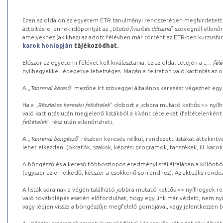
Ezen az oldalon az egyetem ETR tanulmányi rendszerében meghirdetett k
áttöltésre, ennek időpontját az „
Utolsó frissítés dátuma
” szövegnél ellenőr
amelyekhez (akikhez) az adott félévben már történt az ETR-ben kurzushi
karok honlapján
tájékozódhat.
Először az egyetemi félévet kell kiválasztania, ez az oldal tetején a „
… félé
nyílhegyekkel lépegetve lehetséges. Magán a feliraton való kattintás az old
A „
Tanrendi kereső
” mezőbe írt szöveggel általános keresést végezhet egy
Ha a „
Részletes keresési feltételek
” dobozt a jobbra mutató kettős >> nyílh
való kattintás után megjelenő listákból a kívánt tételeket (feltételenként
feltételek
” rész után ellenőrizheti.
A „
Tanrendi böngésző
” részben keresés nélkül, rendezett listákat áttekin
lehet elkezdeni (oktatók, szakok, képzési programok, tanszékek, ill. karok
A böngésző és a kereső többoszlopos eredménylistái általában a különböz
(egyszer az emelkedő, kétszer a csökkenő sorrendhez). Az aktuális rendez
A listák sorainak a végén található jobbra mutató kettős >> nyílhegyek r
való továbblépés esetén előfordulhat, hogy egy link már védett, nem nyi
vagy lépjen vissza a böngészője megfelelő gombjával, vagy jelentkezzen be