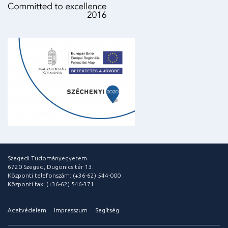
Szegedi Tudományegyetem
6720 Szeged, Dugonics tér 13.
Központi telefonszám: (+36-62) 544-000
Központi fax: (+36-62) 546-371
Adatvédelem
Impresszum
Segítség