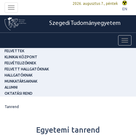
2026. augusztus 7., péntek
Toggle
EN
navigation
Szegedi Tudományegyetem
Toggl
navig
FELVETTEK
KLINIKAI KÖZPONT
FELVÉTELIZŐKNEK
FELVETT HALLGATÓKNAK
HALLGATÓKNAK
MUNKATÁRSAKNAK
ALUMNI
OKTATÁSI REND
Tanrend
Egyetemi tanrend