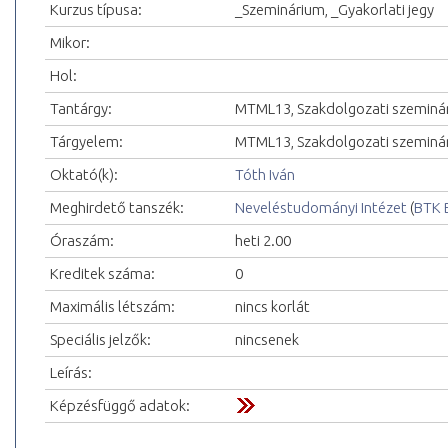
Kurzus típusa:
_Szeminárium, _Gyakorlati jegy
Mikor:
Hol:
Tantárgy:
MTML13, Szakdolgozati szeminá
Tárgyelem:
MTML13, Szakdolgozati szeminá
Oktató(k):
Tóth Iván
Meghirdető tanszék:
Neveléstudományi Intézet
(
BTK 
Óraszám:
heti 2.00
Kreditek száma:
0
Maximális létszám:
nincs korlát
Speciális jelzők:
nincsenek
Leírás:
Képzésfüggő adatok: