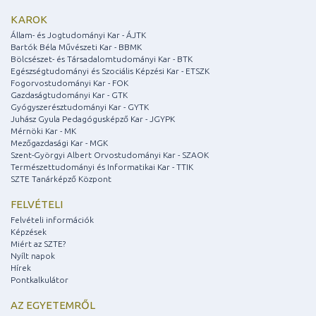
KAROK
Állam- és Jogtudományi Kar - ÁJTK
Bartók Béla Művészeti Kar - BBMK
Bölcsészet- és Társadalomtudományi Kar - BTK
Egészségtudományi és Szociális Képzési Kar - ETSZK
Fogorvostudományi Kar - FOK
Gazdaságtudományi Kar - GTK
Gyógyszerésztudományi Kar - GYTK
Juhász Gyula Pedagógusképző Kar - JGYPK
Mérnöki Kar - MK
Mezőgazdasági Kar - MGK
Szent-Györgyi Albert Orvostudományi Kar - SZAOK
Természettudományi és Informatikai Kar - TTIK
SZTE Tanárképző Központ
FELVÉTELI
Felvételi információk
Képzések
Miért az SZTE?
Nyílt napok
Hírek
Pontkalkulátor
AZ EGYETEMRŐL