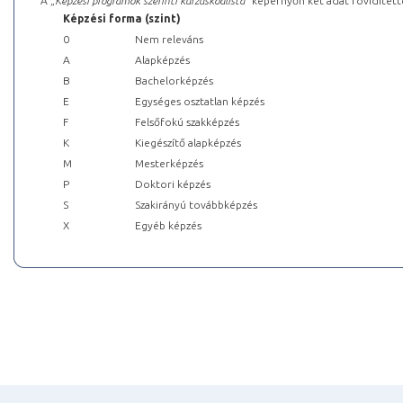
A „
Képzési programok szerinti kurzuskódlista
” képernyőn két adat rövidített
Képzési forma (szint)
0
Nem releváns
A
Alapképzés
B
Bachelorképzés
E
Egységes osztatlan képzés
F
Felsőfokú szakképzés
K
Kiegészítő alapképzés
M
Mesterképzés
P
Doktori képzés
S
Szakirányú továbbképzés
X
Egyéb képzés