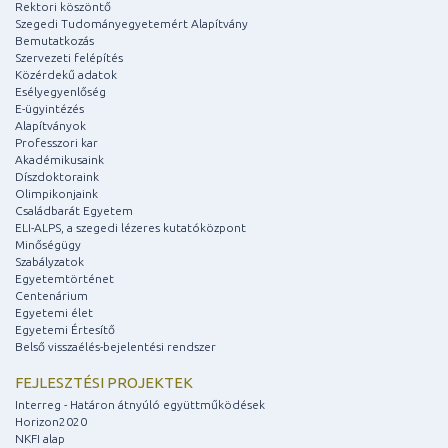
Rektori köszöntő
Szegedi Tudományegyetemért Alapítvány
Bemutatkozás
Szervezeti felépítés
Közérdekű adatok
Esélyegyenlőség
E-ügyintézés
Alapítványok
Professzori kar
Akadémikusaink
Díszdoktoraink
Olimpikonjaink
Családbarát Egyetem
ELI-ALPS, a szegedi lézeres kutatóközpont
Minőségügy
Szabályzatok
Egyetemtörténet
Centenárium
Egyetemi élet
Egyetemi Értesítő
Belső visszaélés-bejelentési rendszer
FEJLESZTÉSI PROJEKTEK
Interreg - Határon átnyúló együttműködések
Horizon2020
NKFI alap