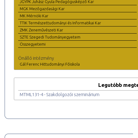
JGYPK Juhász Gyula Pedagógusképző Kar
MGK Mezőgazdasági Kar
MK Mérnöki Kar
TTIK Természettudományi és Informatikai Kar
ZMK Zeneművészeti Kar
SZTE Szegedi Tudományegyetem
Összegyetemi
Önálló intézmény
Gál Ferenc Hittudományi Főiskola
Legutóbb megte
MTML131-4 - Szakdolgozói szeminárium