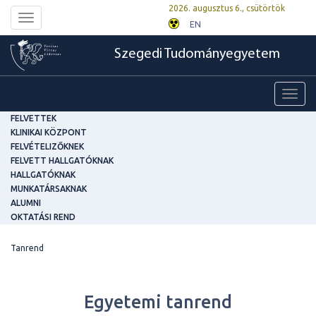
2026. augusztus 6., csütörtök
Toggle
EN
navigation
Szegedi Tudományegyetem
Toggl
navig
FELVETTEK
KLINIKAI KÖZPONT
FELVÉTELIZŐKNEK
FELVETT HALLGATÓKNAK
HALLGATÓKNAK
MUNKATÁRSAKNAK
ALUMNI
OKTATÁSI REND
Tanrend
Egyetemi tanrend