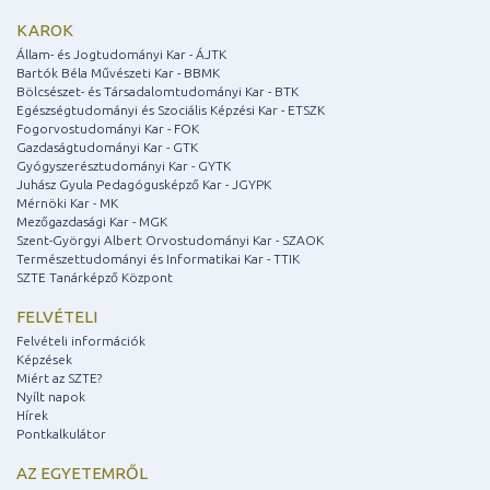
KAROK
Állam- és Jogtudományi Kar - ÁJTK
Bartók Béla Művészeti Kar - BBMK
Bölcsészet- és Társadalomtudományi Kar - BTK
Egészségtudományi és Szociális Képzési Kar - ETSZK
Fogorvostudományi Kar - FOK
Gazdaságtudományi Kar - GTK
Gyógyszerésztudományi Kar - GYTK
Juhász Gyula Pedagógusképző Kar - JGYPK
Mérnöki Kar - MK
Mezőgazdasági Kar - MGK
Szent-Györgyi Albert Orvostudományi Kar - SZAOK
Természettudományi és Informatikai Kar - TTIK
SZTE Tanárképző Központ
FELVÉTELI
Felvételi információk
Képzések
Miért az SZTE?
Nyílt napok
Hírek
Pontkalkulátor
AZ EGYETEMRŐL