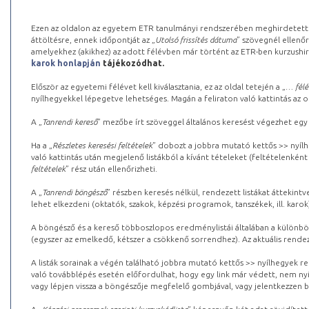
Ezen az oldalon az egyetem ETR tanulmányi rendszerében meghirdetett k
áttöltésre, ennek időpontját az „
Utolsó frissítés dátuma
” szövegnél ellenőr
amelyekhez (akikhez) az adott félévben már történt az ETR-ben kurzushi
karok honlapján
tájékozódhat.
Először az egyetemi félévet kell kiválasztania, ez az oldal tetején a „
… félé
nyílhegyekkel lépegetve lehetséges. Magán a feliraton való kattintás az old
A „
Tanrendi kereső
” mezőbe írt szöveggel általános keresést végezhet egy
Ha a „
Részletes keresési feltételek
” dobozt a jobbra mutató kettős >> nyílh
való kattintás után megjelenő listákból a kívánt tételeket (feltételenként
feltételek
” rész után ellenőrizheti.
A „
Tanrendi böngésző
” részben keresés nélkül, rendezett listákat áttekin
lehet elkezdeni (oktatók, szakok, képzési programok, tanszékek, ill. karok
A böngésző és a kereső többoszlopos eredménylistái általában a különböz
(egyszer az emelkedő, kétszer a csökkenő sorrendhez). Az aktuális rendez
A listák sorainak a végén található jobbra mutató kettős >> nyílhegyek r
való továbblépés esetén előfordulhat, hogy egy link már védett, nem nyi
vagy lépjen vissza a böngészője megfelelő gombjával, vagy jelentkezzen be