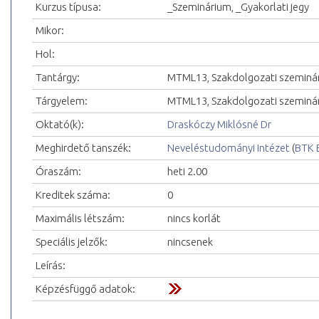
Kurzus típusa:
_Szeminárium, _Gyakorlati jegy
Mikor:
Hol:
Tantárgy:
MTML13, Szakdolgozati szeminá
Tárgyelem:
MTML13, Szakdolgozati szeminá
Oktató(k):
Draskóczy Miklósné Dr
Meghirdető tanszék:
Neveléstudományi Intézet
(
BTK 
Óraszám:
heti 2.00
Kreditek száma:
0
Maximális létszám:
nincs korlát
Speciális jelzők:
nincsenek
Leírás:
Képzésfüggő adatok: