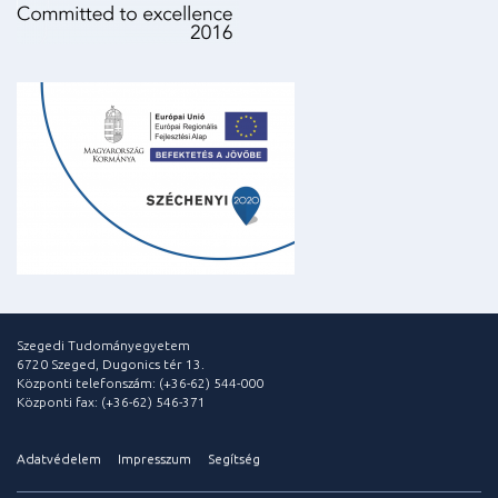
Szegedi Tudományegyetem
6720 Szeged, Dugonics tér 13.
Központi telefonszám: (+36-62) 544-000
Központi fax: (+36-62) 546-371
Adatvédelem
Impresszum
Segítség