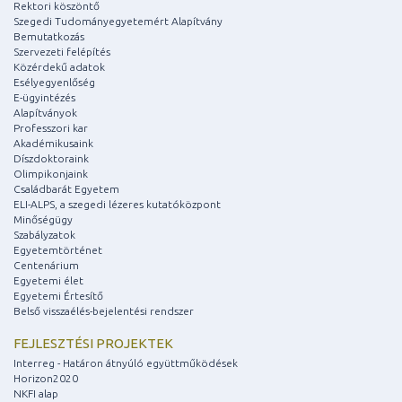
Rektori köszöntő
Szegedi Tudományegyetemért Alapítvány
Bemutatkozás
Szervezeti felépítés
Közérdekű adatok
Esélyegyenlőség
E-ügyintézés
Alapítványok
Professzori kar
Akadémikusaink
Díszdoktoraink
Olimpikonjaink
Családbarát Egyetem
ELI-ALPS, a szegedi lézeres kutatóközpont
Minőségügy
Szabályzatok
Egyetemtörténet
Centenárium
Egyetemi élet
Egyetemi Értesítő
Belső visszaélés-bejelentési rendszer
FEJLESZTÉSI PROJEKTEK
Interreg - Határon átnyúló együttműködések
Horizon2020
NKFI alap