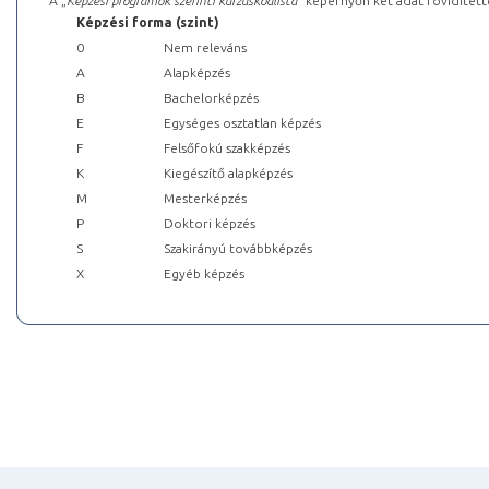
A „
Képzési programok szerinti kurzuskódlista
” képernyőn két adat rövidített
Képzési forma (szint)
0
Nem releváns
A
Alapképzés
B
Bachelorképzés
E
Egységes osztatlan képzés
F
Felsőfokú szakképzés
K
Kiegészítő alapképzés
M
Mesterképzés
P
Doktori képzés
S
Szakirányú továbbképzés
X
Egyéb képzés