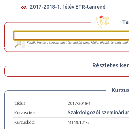
2017-2018-1. félév ETR-tanrend
Ta
Kérjük, írja be a keresett adat (kurzuskód címe, kódja, oktató, tanszék, szak
Részletes ker
Kurzu
Ciklus:
2017-2018-1
Szakdolgozói szemináriu
Kurzuscím:
Kurzuskód:
MTML131-3