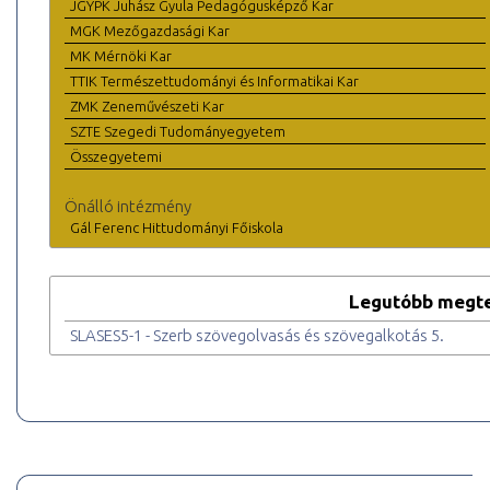
JGYPK Juhász Gyula Pedagógusképző Kar
MGK Mezőgazdasági Kar
MK Mérnöki Kar
TTIK Természettudományi és Informatikai Kar
ZMK Zeneművészeti Kar
SZTE Szegedi Tudományegyetem
Összegyetemi
Önálló intézmény
Gál Ferenc Hittudományi Főiskola
Legutóbb megte
SLASES5-1 - Szerb szövegolvasás és szövegalkotás 5.