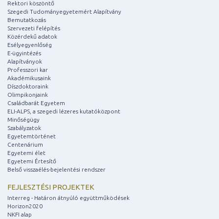
Rektori köszöntő
Szegedi Tudományegyetemért Alapítvány
Bemutatkozás
Szervezeti felépítés
Közérdekű adatok
Esélyegyenlőség
E-ügyintézés
Alapítványok
Professzori kar
Akadémikusaink
Díszdoktoraink
Olimpikonjaink
Családbarát Egyetem
ELI-ALPS, a szegedi lézeres kutatóközpont
Minőségügy
Szabályzatok
Egyetemtörténet
Centenárium
Egyetemi élet
Egyetemi Értesítő
Belső visszaélés-bejelentési rendszer
FEJLESZTÉSI PROJEKTEK
Interreg - Határon átnyúló együttműködések
Horizon2020
NKFI alap