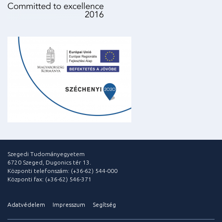
Szegedi Tudományegyetem
6720 Szeged, Dugonics tér 13.
Központi telefonszám: (+36-62) 544-000
Központi fax: (+36-62) 546-371
Adatvédelem
Impresszum
Segítség