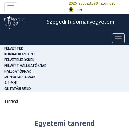
2026. augusztus 8., szombat
Toggle
EN
navigation
Szegedi Tudományegyetem
Toggl
navig
FELVETTEK
KLINIKAI KÖZPONT
FELVÉTELIZŐKNEK
FELVETT HALLGATÓKNAK
HALLGATÓKNAK
MUNKATÁRSAKNAK
ALUMNI
OKTATÁSI REND
Tanrend
Egyetemi tanrend