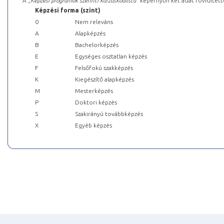
A „
Képzési programok szerinti kurzuskódlista
” képernyőn két adat rövidített
Képzési forma (szint)
0
Nem releváns
A
Alapképzés
B
Bachelorképzés
E
Egységes osztatlan képzés
F
Felsőfokú szakképzés
K
Kiegészítő alapképzés
M
Mesterképzés
P
Doktori képzés
S
Szakirányú továbbképzés
X
Egyéb képzés