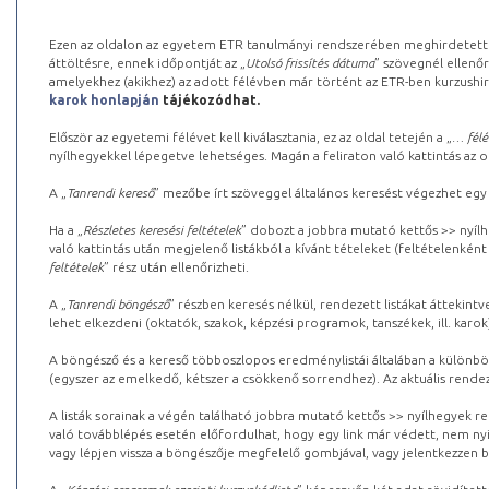
Ezen az oldalon az egyetem ETR tanulmányi rendszerében meghirdetett k
áttöltésre, ennek időpontját az „
Utolsó frissítés dátuma
” szövegnél ellenőr
amelyekhez (akikhez) az adott félévben már történt az ETR-ben kurzushi
karok honlapján
tájékozódhat.
Először az egyetemi félévet kell kiválasztania, ez az oldal tetején a „
… félé
nyílhegyekkel lépegetve lehetséges. Magán a feliraton való kattintás az old
A „
Tanrendi kereső
” mezőbe írt szöveggel általános keresést végezhet egy
Ha a „
Részletes keresési feltételek
” dobozt a jobbra mutató kettős >> nyílh
való kattintás után megjelenő listákból a kívánt tételeket (feltételenként
feltételek
” rész után ellenőrizheti.
A „
Tanrendi böngésző
” részben keresés nélkül, rendezett listákat áttekin
lehet elkezdeni (oktatók, szakok, képzési programok, tanszékek, ill. karok
A böngésző és a kereső többoszlopos eredménylistái általában a különböz
(egyszer az emelkedő, kétszer a csökkenő sorrendhez). Az aktuális rendez
A listák sorainak a végén található jobbra mutató kettős >> nyílhegyek r
való továbblépés esetén előfordulhat, hogy egy link már védett, nem nyi
vagy lépjen vissza a böngészője megfelelő gombjával, vagy jelentkezzen be