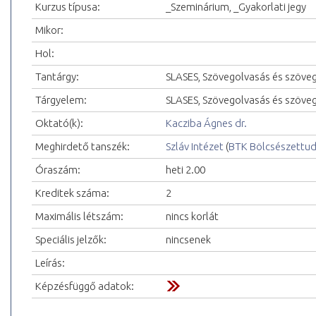
Kurzus típusa:
_Szeminárium, _Gyakorlati jegy
Mikor:
Hol:
Tantárgy:
SLASES, Szövegolvasás és szöve
Tárgyelem:
SLASES, Szövegolvasás és szöveg
Oktató(k):
Kacziba Ágnes dr.
Meghirdető tanszék:
Szláv Intézet
(
BTK Bölcsészettu
Óraszám:
heti 2.00
Kreditek száma:
2
Maximális létszám:
nincs korlát
Speciális jelzők:
nincsenek
Leírás:
Képzésfüggő adatok: