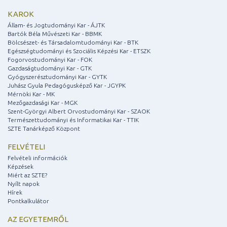
KAROK
Állam- és Jogtudományi Kar - ÁJTK
Bartók Béla Művészeti Kar - BBMK
Bölcsészet- és Társadalomtudományi Kar - BTK
Egészségtudományi és Szociális Képzési Kar - ETSZK
Fogorvostudományi Kar - FOK
Gazdaságtudományi Kar - GTK
Gyógyszerésztudományi Kar - GYTK
Juhász Gyula Pedagógusképző Kar - JGYPK
Mérnöki Kar - MK
Mezőgazdasági Kar - MGK
Szent-Györgyi Albert Orvostudományi Kar - SZAOK
Természettudományi és Informatikai Kar - TTIK
SZTE Tanárképző Központ
FELVÉTELI
Felvételi információk
Képzések
Miért az SZTE?
Nyílt napok
Hírek
Pontkalkulátor
AZ EGYETEMRŐL