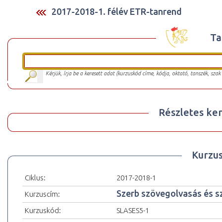
2017-2018-1. félév ETR-tanrend
Ta
Kérjük, írja be a keresett adat (kurzuskód címe, kódja, oktató, tanszék, szak
Részletes ker
Kurzu
Ciklus:
2017-2018-1
Szerb szövegolvasás és s
Kurzuscím:
Kurzuskód:
SLASES5-1