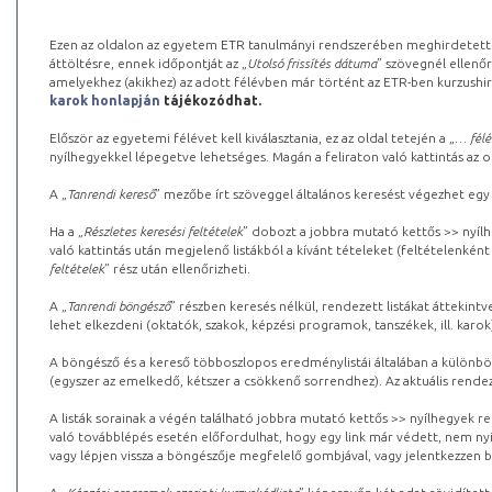
Ezen az oldalon az egyetem ETR tanulmányi rendszerében meghirdetett k
áttöltésre, ennek időpontját az „
Utolsó frissítés dátuma
” szövegnél ellenőr
amelyekhez (akikhez) az adott félévben már történt az ETR-ben kurzushi
karok honlapján
tájékozódhat.
Először az egyetemi félévet kell kiválasztania, ez az oldal tetején a „
… félé
nyílhegyekkel lépegetve lehetséges. Magán a feliraton való kattintás az old
A „
Tanrendi kereső
” mezőbe írt szöveggel általános keresést végezhet egy
Ha a „
Részletes keresési feltételek
” dobozt a jobbra mutató kettős >> nyílh
való kattintás után megjelenő listákból a kívánt tételeket (feltételenként
feltételek
” rész után ellenőrizheti.
A „
Tanrendi böngésző
” részben keresés nélkül, rendezett listákat áttekin
lehet elkezdeni (oktatók, szakok, képzési programok, tanszékek, ill. karok
A böngésző és a kereső többoszlopos eredménylistái általában a különböz
(egyszer az emelkedő, kétszer a csökkenő sorrendhez). Az aktuális rendez
A listák sorainak a végén található jobbra mutató kettős >> nyílhegyek r
való továbblépés esetén előfordulhat, hogy egy link már védett, nem nyi
vagy lépjen vissza a böngészője megfelelő gombjával, vagy jelentkezzen be