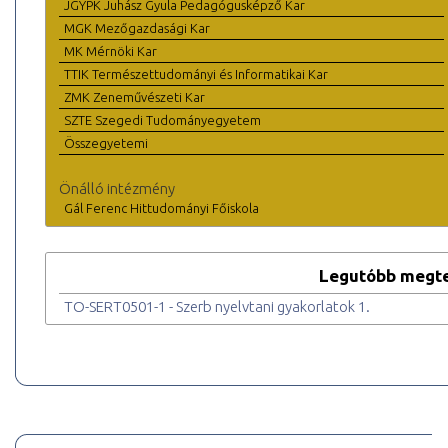
JGYPK Juhász Gyula Pedagógusképző Kar
MGK Mezőgazdasági Kar
MK Mérnöki Kar
TTIK Természettudományi és Informatikai Kar
ZMK Zeneművészeti Kar
SZTE Szegedi Tudományegyetem
Összegyetemi
Önálló intézmény
Gál Ferenc Hittudományi Főiskola
Legutóbb megte
TO-SERT0501-1 - Szerb nyelvtani gyakorlatok 1.