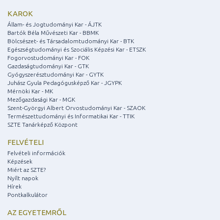
KAROK
Állam- és Jogtudományi Kar - ÁJTK
Bartók Béla Művészeti Kar - BBMK
Bölcsészet- és Társadalomtudományi Kar - BTK
Egészségtudományi és Szociális Képzési Kar - ETSZK
Fogorvostudományi Kar - FOK
Gazdaságtudományi Kar - GTK
Gyógyszerésztudományi Kar - GYTK
Juhász Gyula Pedagógusképző Kar - JGYPK
Mérnöki Kar - MK
Mezőgazdasági Kar - MGK
Szent-Györgyi Albert Orvostudományi Kar - SZAOK
Természettudományi és Informatikai Kar - TTIK
SZTE Tanárképző Központ
FELVÉTELI
Felvételi információk
Képzések
Miért az SZTE?
Nyílt napok
Hírek
Pontkalkulátor
AZ EGYETEMRŐL