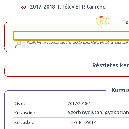
2017-2018-1. félév ETR-tanrend
Ta
Kérjük, írja be a keresett adat (kurzuskód címe, kódja, oktató, tanszék, szak
Részletes ker
Kurzu
Ciklus:
2017-2018-1
Szerb nyelvtani gyakorlato
Kurzuscím:
Kurzuskód:
TO-SERT0501-1