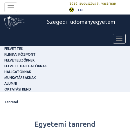
2026. augusztus 9., vasárnap
Toggle
EN
navigation
Szegedi Tudományegyetem
Toggl
navig
FELVETTEK
KLINIKAI KÖZPONT
FELVÉTELIZŐKNEK
FELVETT HALLGATÓKNAK
HALLGATÓKNAK
MUNKATÁRSAKNAK
ALUMNI
OKTATÁSI REND
Tanrend
Egyetemi tanrend