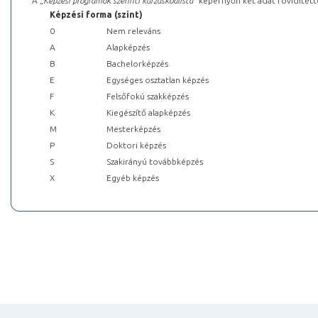
A „
Képzési programok szerinti kurzuskódlista
” képernyőn két adat rövidített
Képzési forma (szint)
0
Nem releváns
A
Alapképzés
B
Bachelorképzés
E
Egységes osztatlan képzés
F
Felsőfokú szakképzés
K
Kiegészítő alapképzés
M
Mesterképzés
P
Doktori képzés
S
Szakirányú továbbképzés
X
Egyéb képzés