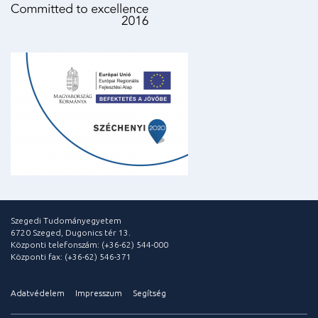
Szegedi Tudományegyetem
6720 Szeged, Dugonics tér 13.
Központi telefonszám: (+36-62) 544-000
Központi fax: (+36-62) 546-371
Adatvédelem
Impresszum
Segítség