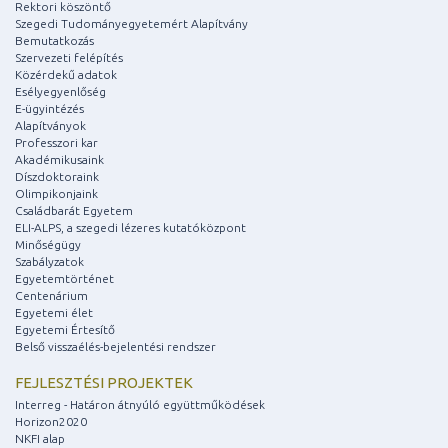
Rektori köszöntő
Szegedi Tudományegyetemért Alapítvány
Bemutatkozás
Szervezeti felépítés
Közérdekű adatok
Esélyegyenlőség
E-ügyintézés
Alapítványok
Professzori kar
Akadémikusaink
Díszdoktoraink
Olimpikonjaink
Családbarát Egyetem
ELI-ALPS, a szegedi lézeres kutatóközpont
Minőségügy
Szabályzatok
Egyetemtörténet
Centenárium
Egyetemi élet
Egyetemi Értesítő
Belső visszaélés-bejelentési rendszer
FEJLESZTÉSI PROJEKTEK
Interreg - Határon átnyúló együttműködések
Horizon2020
NKFI alap