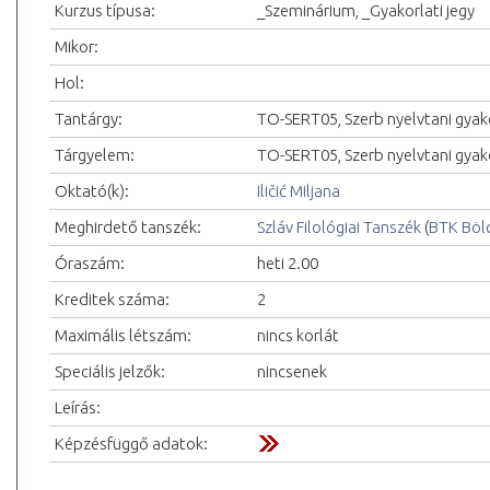
Kurzus típusa:
_Szeminárium, _Gyakorlati jegy
Mikor:
Hol:
Tantárgy:
TO-SERT05, Szerb nyelvtani gyako
Tárgyelem:
TO-SERT05, Szerb nyelvtani gyak
Oktató(k):
Iličić Miljana
Meghirdető tanszék:
Szláv Filológiai Tanszék
(
BTK Böl
Óraszám:
heti 2.00
Kreditek száma:
2
Maximális létszám:
nincs korlát
Speciális jelzők:
nincsenek
Leírás:
Képzésfüggő adatok: