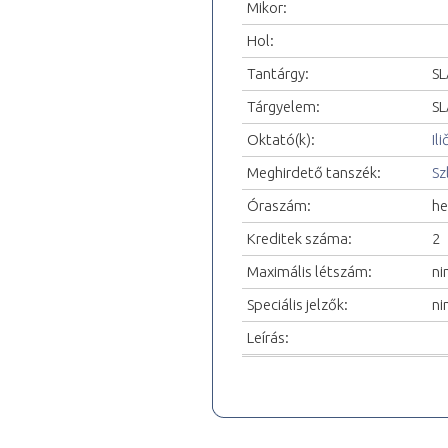
Mikor:
Hol:
Tantárgy:
SL
Tárgyelem:
SL
Oktató(k):
Il
Meghirdető tanszék:
Sz
Óraszám:
he
Kreditek száma:
2
Maximális létszám:
ni
Speciális jelzők:
ni
Leírás: