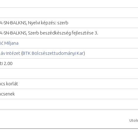
A-SN-BALKNS, Nyelvi képzés: szerb
A-SN-BALKNS, Szerb beszédkészség fejlesztése 3.
ičić Miljana
láv Intézet
(
BTK Bölcsészettudományi Kar
)
ti 2.00
ncs korlát
ncsenek
Utols