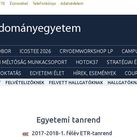
ZTE
Észrevétel
Telefonkönyv
Adatvédelem
udományegyetem
ZOBOR
ICOSTEE 2026
CRYOEMWORKSHOP LP
CAMPU
I MÉLTÓSÁG MUNKACSOPORT
HOTDK37
STRATÉGIAI 
OKTATÁS
EGYETEMI ÉLET
HÍREK, ESEMÉNYEK
COUR
T
FELVÉTELIZŐKNEK
FELVETT HALLGATÓKNAK
HALLGATÓKN
Egyetemi tanrend
2017-2018-1. félév ETR-tanrend