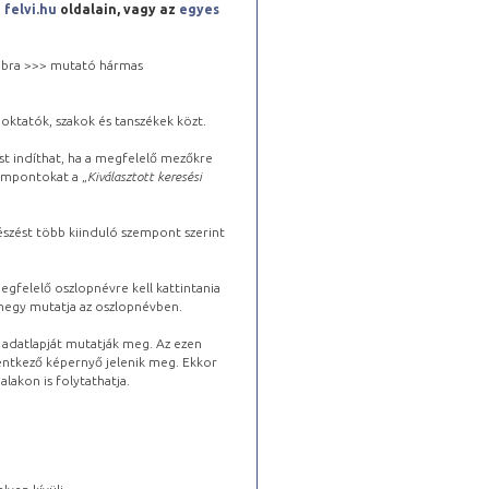
a
felvi.hu
oldalain, vagy az
egyes
 jobbra >>> mutató hármas
oktatók, szakok és tanszékek közt.
st indíthat, ha a megfelelő mezőkre
zempontokat a „
Kiválasztott keresési
észést több kiinduló szempont szerint
gfelelő oszlopnévre kell kattintania
lhegy mutatja az oszlopnévben.
s adatlapját mutatják meg. Az ezen
lentkező képernyő jelenik meg. Ekkor
lakon is folytathatja.