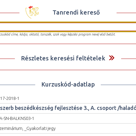
Tanrendi kereső
urzuskód címe, kódja, oktató, tanszék, szak vagy képzési program neve) első betűit.
Részletes keresési feltételek
Kurzuskód-adatlap
17-2018-1
 szerb beszédkészség fejlesztése 3., A. csoport /halad
A-SN-BALKNS03-1
zeminárium, _Gyakorlati jegy