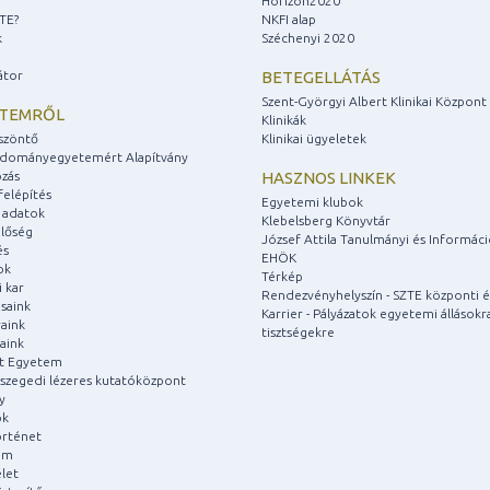
Horizon2020
ZTE?
NKFI alap
k
Széchenyi 2020
átor
BETEGELLÁTÁS
Szent-Györgyi Albert Klinikai Központ
ETEMRŐL
Klinikák
szöntő
Klinikai ügyeletek
udományegyetemért Alapítvány
zás
HASZNOS LINKEK
felépítés
Egyetemi klubok
 adatok
Klebelsberg Könyvtár
lőség
József Attila Tanulmányi és Informác
és
EHÖK
ok
Térkép
 kar
Rendezvényhelyszín - SZTE központi é
saink
Karrier - Pályázatok egyetemi állásokr
aink
tisztségekre
aink
át Egyetem
a szegedi lézeres kutatóközpont
y
ok
rténet
um
let