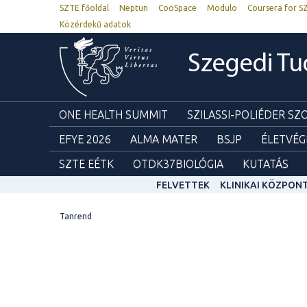
SZTE főoldal
Neptun
CooSpace
Modulo
Coursera for S
Közérdekű adatok
Szegedi T
ONE HEALTH SUMMIT
SZILASSI-POLIÉDER S
EFYE 2026
ALMA MATER
BSJP
ÉLETVÉG
SZTE EÉTK
OTDK37BIOLÓGIA
KUTATÁS
FELVETTEK
KLINIKAI KÖZPON
Tanrend