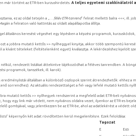
ben már történt az ETR-ben kurzushirdetés.
A teljes egyetemi szakkínálatról 
sztania, ez az oldal tetején a „
… félév ETR-tanrend
” felirat melletti balra <<<, ill.
gán a feliraton való kattintás az oldalt alapállapotba állítja.
gel általános keresést végezhet egy lépésben a képzési programok, kurzuskódok, 
ozt a jobbra mutató kettős >> nyílheggyel kinyitja, akkor több szempontú keresé
l a kívánt tételeket (feltételenként egyet) kiválasztja. A lekérdezéshez kijelölt s
 nélkül, rendezett listákat áttekintve tájékozódhat a féléves tanrendben. A böng
ési programok, tanszékek, ill. karok).
eredménylistái általában a különböző oszlopok szerint átrendezhetők: ehhez a me
kenő sorrendhez). Az aktuális rendezettséget a fel- vagy lefelé mutató kettős nyí
obbra mutató kettős >> nyílhegyek rendszerint a megfelelő adat ETR-beli nyilváno
, hogy egy link már védett, nem nyilvános oldalra vezet, ilyenkor az ETR-es beje
lelő gombjával, vagy jelentkezzen be az ETR-be, ahol az adatlekérést a védett olda
lista
” képernyőn két adat rövidítetten kerül megjelenítésre. Ezek feloldása:
Tagozat
E
Esti