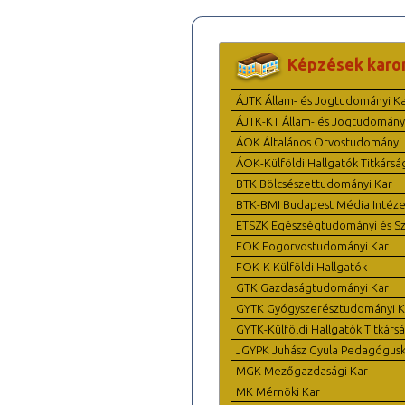
Képzések karo
ÁJTK Állam- és Jogtudományi K
ÁJTK-KT Állam- és Jogtudomány
ÁOK Általános Orvostudományi 
ÁOK-Külföldi Hallgatók Titkársá
BTK Bölcsészettudományi Kar
BTK-BMI Budapest Média Intéze
ETSZK Egészségtudományi és Szo
FOK Fogorvostudományi Kar
FOK-K Külföldi Hallgatók
GTK Gazdaságtudományi Kar
GYTK Gyógyszerésztudományi K
GYTK-Külföldi Hallgatók Titkárs
JGYPK Juhász Gyula Pedagógus
MGK Mezőgazdasági Kar
MK Mérnöki Kar