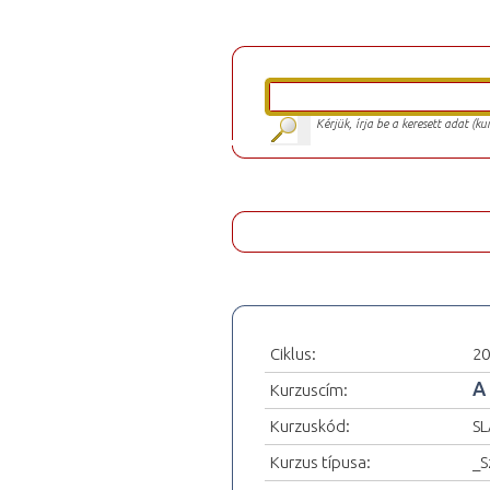
Kérjük, írja be a keresett adat (k
Ciklus:
20
A
Kurzuscím:
Kurzuskód:
SL
Kurzus típusa:
_S