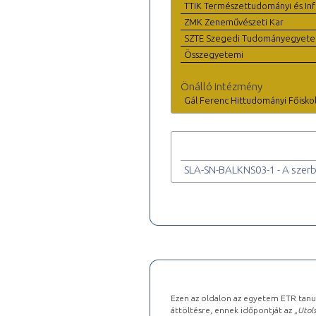
TTIK Természettudományi és Inf
ZMK Zeneművészeti Kar
SZTE Szegedi Tudományegyet
Összegyetemi
Önálló intézmény
Gál Ferenc Hittudományi Főisko
SLA-SN-BALKNS03-1 - A szerb
Ezen az oldalon az egyetem ETR tanu
áttöltésre, ennek időpontját az „
Utols