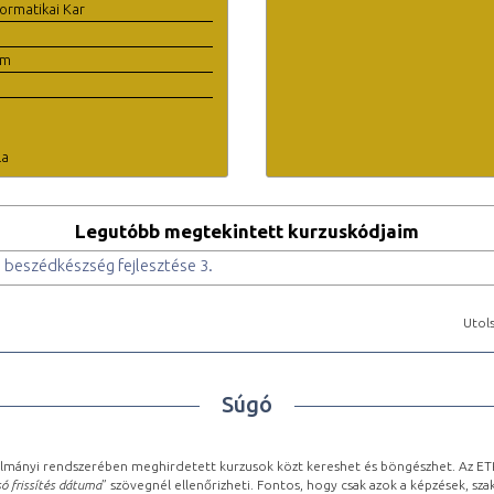
ormatikai Kar
em
la
Legutóbb megtekintett kurzuskódjaim
 beszédkészség fejlesztése 3.
Utols
Súgó
lmányi rendszerében meghirdetett kurzusok közt kereshet és böngészhet. Az ETR
ó frissítés dátuma
” szövegnél ellenőrizheti. Fontos, hogy csak azok a képzések, sza