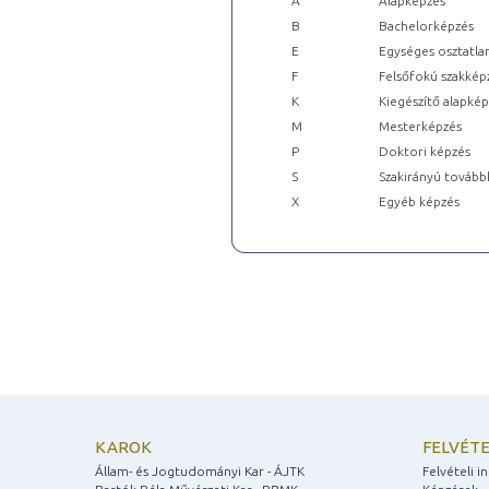
A
Alapképzés
B
Bachelorképzés
E
Egységes osztatla
F
Felsőfokú szakkép
K
Kiegészítő alapké
M
Mesterképzés
P
Doktori képzés
S
Szakirányú tovább
X
Egyéb képzés
KAROK
FELVÉTE
Állam- és Jogtudományi Kar - ÁJTK
Felvételi 