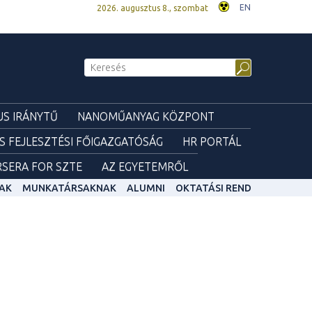
EN
2026. augusztus 8., szombat
S IRÁNYTŰ
NANOMŰANYAG KÖZPONT
ÉS FEJLESZTÉSI FŐIGAZGATÓSÁG
HR PORTÁL
SERA FOR SZTE
AZ EGYETEMRŐL
AK
MUNKATÁRSAKNAK
ALUMNI
OKTATÁSI REND