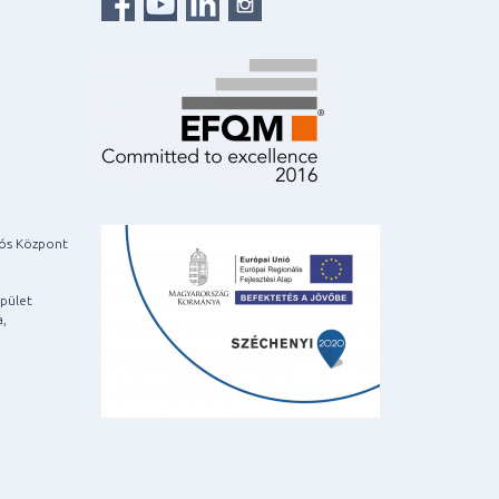
iós Központ
pület
a,