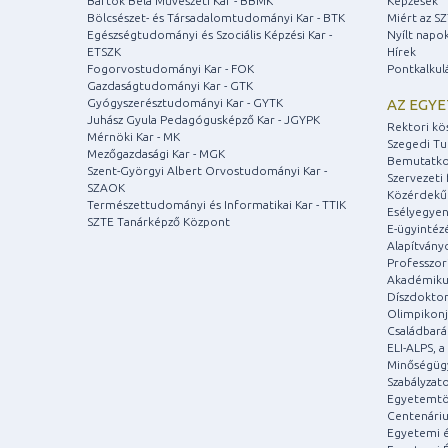
Bartók Béla Művészeti Kar - BBMK
Képzések
Bölcsészet- és Társadalomtudományi Kar - BTK
Miért az S
Egészségtudományi és Szociális Képzési Kar -
Nyílt napo
ETSZK
Hírek
Fogorvostudományi Kar - FOK
Pontkalkul
Gazdaságtudományi Kar - GTK
Gyógyszerésztudományi Kar - GYTK
AZ EGY
Juhász Gyula Pedagógusképző Kar - JGYPK
Rektori kö
Mérnöki Kar - MK
Szegedi T
Mezőgazdasági Kar - MGK
Bemutatko
Szent-Györgyi Albert Orvostudományi Kar -
Szervezeti 
SZAOK
Közérdekű
Természettudományi és Informatikai Kar - TTIK
Esélyegyen
SZTE Tanárképző Központ
E-ügyintéz
Alapítvány
Professzori
Akadémiku
Díszdoktor
Olimpikonj
Családbar
ELI-ALPS, 
Minőségüg
Szabályzat
Egyetemtö
Centenári
Egyetemi é