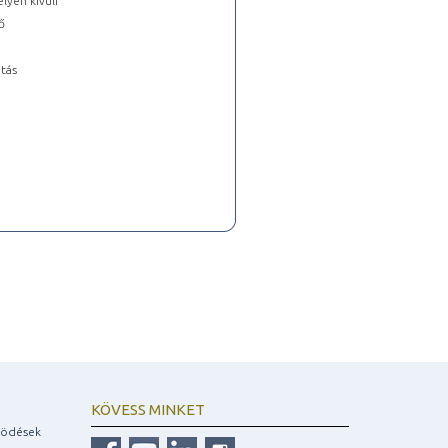
lyen kívüli
ő
tás
KÖVESS MINKET
ködések