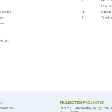
K
Képzőhe
L
Levelez
n képzés
N
Nappali
zés
T
Távokta
pzés
képzés
LI
FEJLESZTÉSI PROJEKTEK
információk
Interreg - Határon átnyúló együttmű