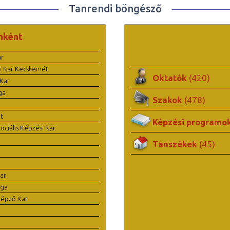
Tanrendi böngésző
nként
ar
i Kar Kecskemét
Oktatók
(420)
Kar
ga
Szakok
(478)
t
Képzési programo
ciális Képzési Kar
Tanszékek
(45)
ar
ága
képző Kar