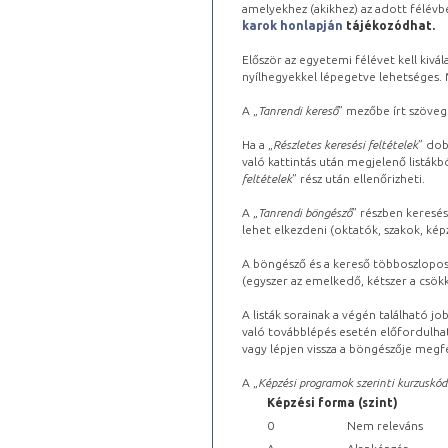
amelyekhez (akikhez) az adott félév
karok honlapján
tájékozódhat.
Először az egyetemi félévet kell kivála
nyílhegyekkel lépegetve lehetséges. Ma
A „
Tanrendi kereső
” mezőbe írt szöveg
Ha a „
Részletes keresési feltételek
” dob
való kattintás után megjelenő listákbó
feltételek
” rész után ellenőrizheti.
A „
Tanrendi böngésző
” részben keresés
lehet elkezdeni (oktatók, szakok, képz
A böngésző és a kereső többoszlopos 
(egyszer az emelkedő, kétszer a csök
A listák sorainak a végén található j
való továbblépés esetén előfordulhat
vagy lépjen vissza a böngészője megfe
A „
Képzési programok szerinti kurzuskód
Képzési forma (szint)
0
Nem releváns