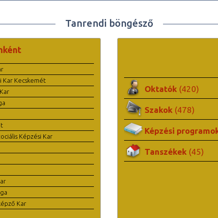
Tanrendi böngésző
nként
ar
i Kar Kecskemét
Oktatók
(420)
Kar
ga
Szakok
(478)
t
Képzési programo
ciális Képzési Kar
Tanszékek
(45)
ar
ága
képző Kar