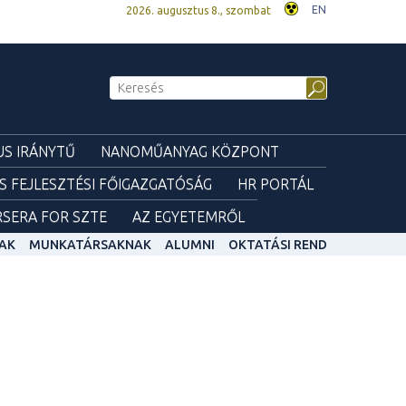
EN
2026. augusztus 8., szombat
S IRÁNYTŰ
NANOMŰANYAG KÖZPONT
ÉS FEJLESZTÉSI FŐIGAZGATÓSÁG
HR PORTÁL
SERA FOR SZTE
AZ EGYETEMRŐL
AK
MUNKATÁRSAKNAK
ALUMNI
OKTATÁSI REND