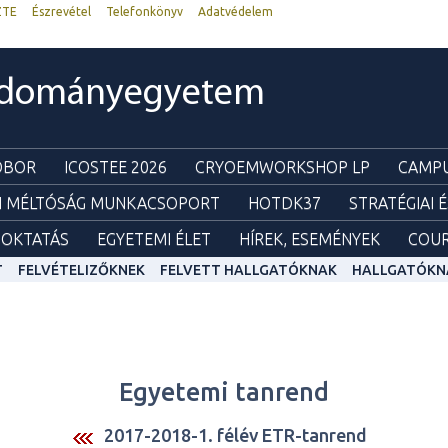
ZTE
Észrevétel
Telefonkönyv
Adatvédelem
udományegyetem
ZOBOR
ICOSTEE 2026
CRYOEMWORKSHOP LP
CAMPU
I MÉLTÓSÁG MUNKACSOPORT
HOTDK37
STRATÉGIAI 
OKTATÁS
EGYETEMI ÉLET
HÍREK, ESEMÉNYEK
COUR
T
FELVÉTELIZŐKNEK
FELVETT HALLGATÓKNAK
HALLGATÓKN
Egyetemi tanrend
2017-2018-1. félév ETR-tanrend