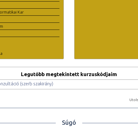
ormatikai Kar
em
la
Legutóbb megtekintett kurzuskódjaim
nzultáció (szerb szakirány)
Utols
Súgó