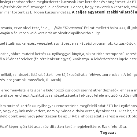
lmányi rendszerében meghirdetett kurzusok közt kereshet és böngészhet. Az ETR
ó frissítés dátuma
” szövegnél ellenőrizheti. Fontos, hogy csak azok a képzések, sza
ben már történt az ETR-ben kurzushirdetés.
A teljes egyetemi szakkínálatról 
sztania, ez az oldal tetején a „
… félév ETR-tanrend
” felirat melletti balra <<<, ill.
gán a feliraton való kattintás az oldalt alapállapotba állítja.
gel általános keresést végezhet egy lépésben a képzési programok, kurzuskódok, 
ozt a jobbra mutató kettős >> nyílheggyel kinyitja, akkor több szempontú keresé
l a kívánt tételeket (feltételenként egyet) kiválasztja. A lekérdezéshez kijelölt s
 nélkül, rendezett listákat áttekintve tájékozódhat a féléves tanrendben. A böng
ési programok, tanszékek, ill. karok).
eredménylistái általában a különböző oszlopok szerint átrendezhetők: ehhez a me
kenő sorrendhez). Az aktuális rendezettséget a fel- vagy lefelé mutató kettős nyí
obbra mutató kettős >> nyílhegyek rendszerint a megfelelő adat ETR-beli nyilváno
, hogy egy link már védett, nem nyilvános oldalra vezet, ilyenkor az ETR-es beje
lelő gombjával, vagy jelentkezzen be az ETR-be, ahol az adatlekérést a védett olda
lista
” képernyőn két adat rövidítetten kerül megjelenítésre. Ezek feloldása:
Tagozat