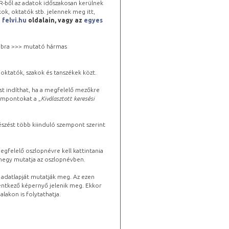
-ből az adatok időszakosan kerülnek
kok, oktatók stb. jelennek meg itt,
a
felvi.hu
oldalain, vagy az
egyes
 jobbra >>> mutató hármas
oktatók, szakok és tanszékek közt.
st indíthat, ha a megfelelő mezőkre
zempontokat a „
Kiválasztott keresési
észést több kiinduló szempont szerint
gfelelő oszlopnévre kell kattintania
lhegy mutatja az oszlopnévben.
s adatlapját mutatják meg. Az ezen
lentkező képernyő jelenik meg. Ekkor
lakon is folytathatja.