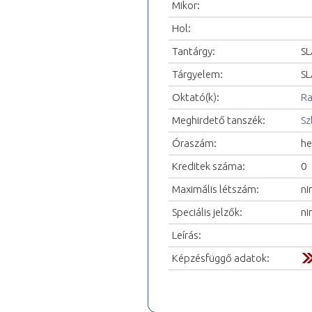
Mikor:
Hol:
Tantárgy:
SL
Tárgyelem:
SL
Oktató(k):
Ra
Meghirdető tanszék:
Sz
Óraszám:
he
Kreditek száma:
0
Maximális létszám:
ni
Speciális jelzők:
ni
Leírás:
Képzésfüggő adatok: