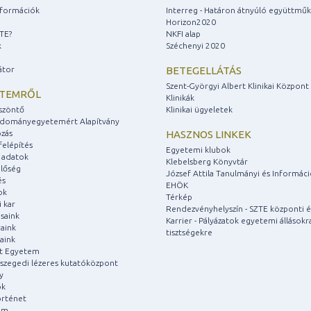
információk
Interreg - Határon átnyúló együttmű
Horizon2020
ZTE?
NKFI alap
k
Széchenyi 2020
átor
BETEGELLÁTÁS
Szent-Györgyi Albert Klinikai Központ
ETEMRŐL
Klinikák
szöntő
Klinikai ügyeletek
udományegyetemért Alapítvány
zás
HASZNOS LINKEK
felépítés
Egyetemi klubok
 adatok
Klebelsberg Könyvtár
lőség
József Attila Tanulmányi és Informác
és
EHÖK
ok
Térkép
 kar
Rendezvényhelyszín - SZTE központi é
saink
Karrier - Pályázatok egyetemi állásokr
aink
tisztségekre
aink
át Egyetem
a szegedi lézeres kutatóközpont
y
ok
rténet
um