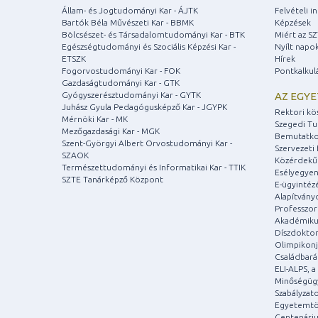
Állam- és Jogtudományi Kar - ÁJTK
Felvételi 
Bartók Béla Művészeti Kar - BBMK
Képzések
Bölcsészet- és Társadalomtudományi Kar - BTK
Miért az S
Egészségtudományi és Szociális Képzési Kar -
Nyílt napo
ETSZK
Hírek
Fogorvostudományi Kar - FOK
Pontkalkul
Gazdaságtudományi Kar - GTK
Gyógyszerésztudományi Kar - GYTK
AZ EGY
Juhász Gyula Pedagógusképző Kar - JGYPK
Rektori kö
Mérnöki Kar - MK
Szegedi T
Mezőgazdasági Kar - MGK
Bemutatko
Szent-Györgyi Albert Orvostudományi Kar -
Szervezeti 
SZAOK
Közérdekű
Természettudományi és Informatikai Kar - TTIK
Esélyegyen
SZTE Tanárképző Központ
E-ügyintéz
Alapítvány
Professzori
Akadémiku
Díszdoktor
Olimpikonj
Családbar
ELI-ALPS, 
Minőségüg
Szabályzat
Egyetemtö
Centenári