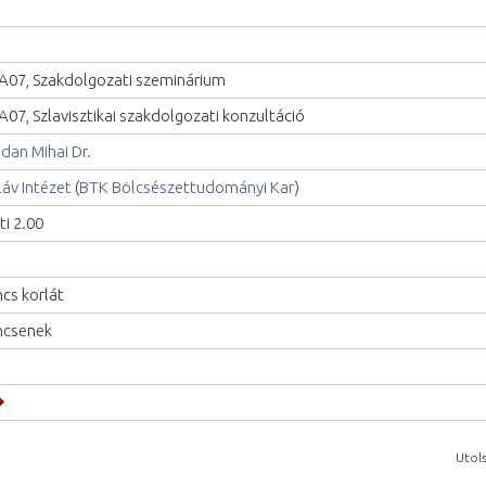
A07, Szakdolgozati szeminárium
A07, Szlavisztikai szakdolgozati konzultáció
dan Mihai Dr.
láv Intézet
(
BTK Bölcsészettudományi Kar
)
ti 2.00
ncs korlát
ncsenek
Utols