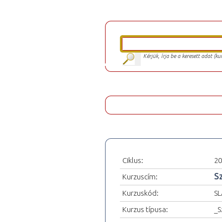
Kérjük, írja be a keresett adat (k
Ciklus:
20
S
Kurzuscím:
Kurzuskód:
SL
Kurzus típusa:
_S