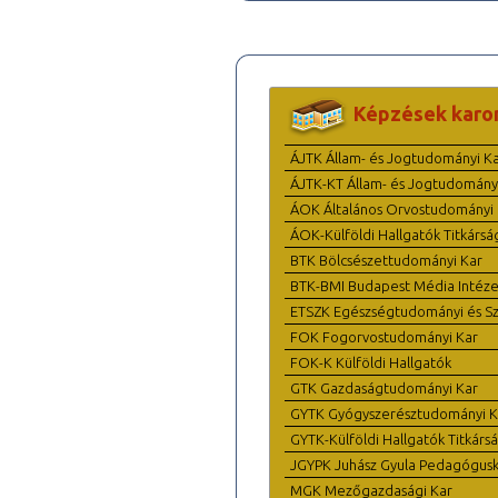
Képzések karo
ÁJTK Állam- és Jogtudományi K
ÁJTK-KT Állam- és Jogtudomány
ÁOK Általános Orvostudományi 
ÁOK-Külföldi Hallgatók Titkársá
BTK Bölcsészettudományi Kar
BTK-BMI Budapest Média Intéze
ETSZK Egészségtudományi és Szo
FOK Fogorvostudományi Kar
FOK-K Külföldi Hallgatók
GTK Gazdaságtudományi Kar
GYTK Gyógyszerésztudományi K
GYTK-Külföldi Hallgatók Titkárs
JGYPK Juhász Gyula Pedagógus
MGK Mezőgazdasági Kar