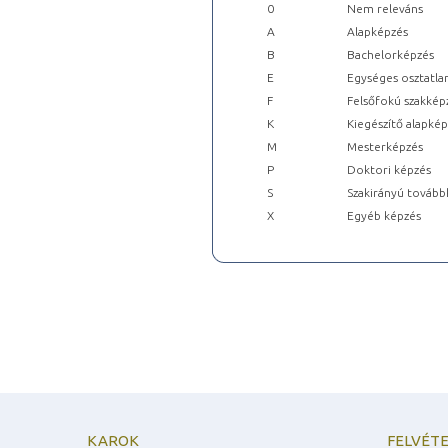
0
Nem releváns
A
Alapképzés
B
Bachelorképzés
E
Egységes osztatla
F
Felsőfokú szakkép
K
Kiegészítő alapké
M
Mesterképzés
P
Doktori képzés
S
Szakirányú tovább
X
Egyéb képzés
KAROK
FELVÉTE