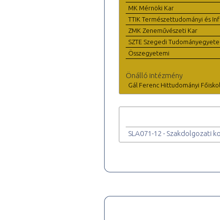
MK Mérnöki Kar
TTIK Természettudományi és Inf
ZMK Zeneművészeti Kar
SZTE Szegedi Tudományegyet
Összegyetemi
Önálló intézmény
Gál Ferenc Hittudományi Főisko
SLA071-12 - Szakdolgozati ko