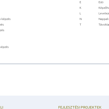
E
Esti
K
Képzőhe
L
Levelez
n képzés
N
Nappali
zés
T
Távokta
pzés
képzés
LI
FEJLESZTÉSI PROJEKTEK