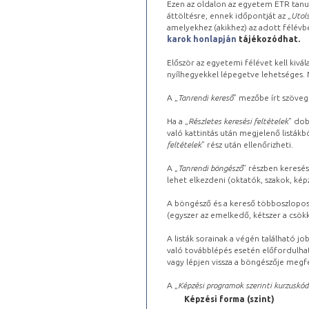
Ezen az oldalon az egyetem ETR tanu
áttöltésre, ennek időpontját az „
Utols
amelyekhez (akikhez) az adott félév
karok honlapján
tájékozódhat.
Először az egyetemi félévet kell kivála
nyílhegyekkel lépegetve lehetséges. Ma
A „
Tanrendi kereső
” mezőbe írt szöveg
Ha a „
Részletes keresési feltételek
” dob
való kattintás után megjelenő listákbó
feltételek
” rész után ellenőrizheti.
A „
Tanrendi böngésző
” részben keresés
lehet elkezdeni (oktatók, szakok, képz
A böngésző és a kereső többoszlopos 
(egyszer az emelkedő, kétszer a csök
A listák sorainak a végén található j
való továbblépés esetén előfordulhat
vagy lépjen vissza a böngészője megfe
A „
Képzési programok szerinti kurzuskód
Képzési forma (szint)