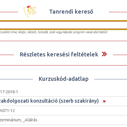
Tanrendi kereső
urzuskód címe, kódja, oktató, tanszék, szak vagy képzési program neve) első betűit.
Részletes keresési feltételek
Kurzuskód-adatlap
17-2018-1
zakdolgozati konzultáció (szerb szakirány)
A071-12
zeminárium, _Aláírás