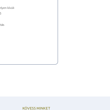
lyen kívüli
ő
tás
KÖVESS MINKET