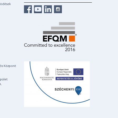
ködések
iós Központ
pület
a,