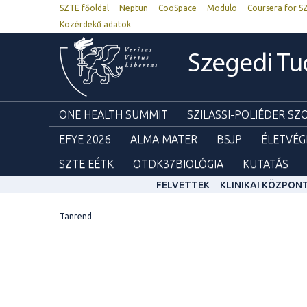
SZTE főoldal
Neptun
CooSpace
Modulo
Coursera for S
Közérdekű adatok
Szegedi T
ONE HEALTH SUMMIT
SZILASSI-POLIÉDER S
EFYE 2026
ALMA MATER
BSJP
ÉLETVÉG
SZTE EÉTK
OTDK37BIOLÓGIA
KUTATÁS
FELVETTEK
KLINIKAI KÖZPON
Tanrend