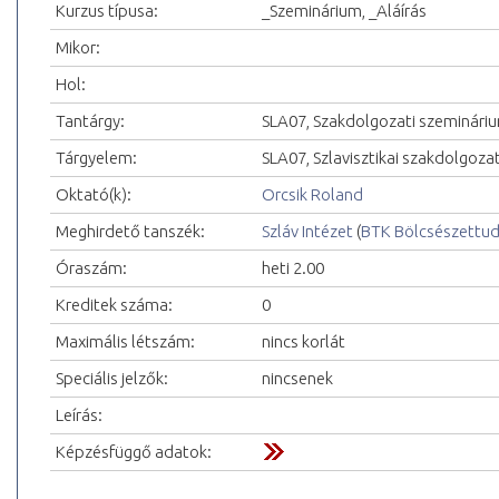
Kurzus típusa:
_Szeminárium, _Aláírás
Mikor:
Hol:
Tantárgy:
SLA07, Szakdolgozati szeminári
Tárgyelem:
SLA07, Szlavisztikai szakdolgoza
Oktató(k):
Orcsik Roland
Meghirdető tanszék:
Szláv Intézet
(
BTK Bölcsészettu
Óraszám:
heti 2.00
Kreditek száma:
0
Maximális létszám:
nincs korlát
Speciális jelzők:
nincsenek
Leírás:
Képzésfüggő adatok: