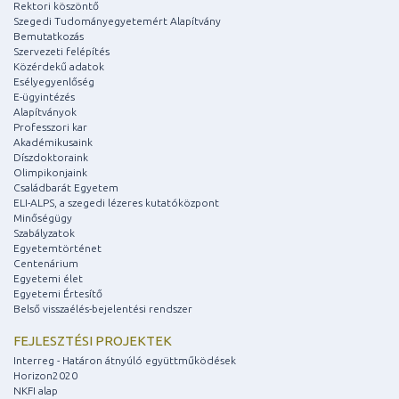
Rektori köszöntő
Szegedi Tudományegyetemért Alapítvány
Bemutatkozás
Szervezeti felépítés
Közérdekű adatok
Esélyegyenlőség
E-ügyintézés
Alapítványok
Professzori kar
Akadémikusaink
Díszdoktoraink
Olimpikonjaink
Családbarát Egyetem
ELI-ALPS, a szegedi lézeres kutatóközpont
Minőségügy
Szabályzatok
Egyetemtörténet
Centenárium
Egyetemi élet
Egyetemi Értesítő
Belső visszaélés-bejelentési rendszer
FEJLESZTÉSI PROJEKTEK
Interreg - Határon átnyúló együttműködések
Horizon2020
NKFI alap