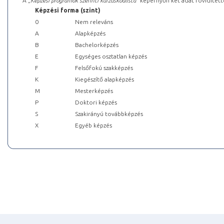
A „
Képzési programok szerinti kurzuskódlista
” képernyőn két adat rövidített
Képzési forma (szint)
0
Nem releváns
A
Alapképzés
B
Bachelorképzés
E
Egységes osztatlan képzés
F
Felsőfokú szakképzés
K
Kiegészítő alapképzés
M
Mesterképzés
P
Doktori képzés
S
Szakirányú továbbképzés
X
Egyéb képzés