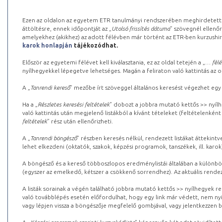
Ezen az oldalon az egyetem ETR tanulmányi rendszerében meghirdetett k
áttöltésre, ennek időpontját az „
Utolsó frissítés dátuma
” szövegnél ellenőr
amelyekhez (akikhez) az adott félévben már történt az ETR-ben kurzushi
karok honlapján
tájékozódhat.
Először az egyetemi félévet kell kiválasztania, ez az oldal tetején a „
… félé
nyílhegyekkel lépegetve lehetséges. Magán a feliraton való kattintás az old
A „
Tanrendi kereső
” mezőbe írt szöveggel általános keresést végezhet egy
Ha a „
Részletes keresési feltételek
” dobozt a jobbra mutató kettős >> nyílh
való kattintás után megjelenő listákból a kívánt tételeket (feltételenként
feltételek
” rész után ellenőrizheti.
A „
Tanrendi böngésző
” részben keresés nélkül, rendezett listákat áttekin
lehet elkezdeni (oktatók, szakok, képzési programok, tanszékek, ill. karok
A böngésző és a kereső többoszlopos eredménylistái általában a különböz
(egyszer az emelkedő, kétszer a csökkenő sorrendhez). Az aktuális rendez
A listák sorainak a végén található jobbra mutató kettős >> nyílhegyek r
való továbblépés esetén előfordulhat, hogy egy link már védett, nem nyi
vagy lépjen vissza a böngészője megfelelő gombjával, vagy jelentkezzen be