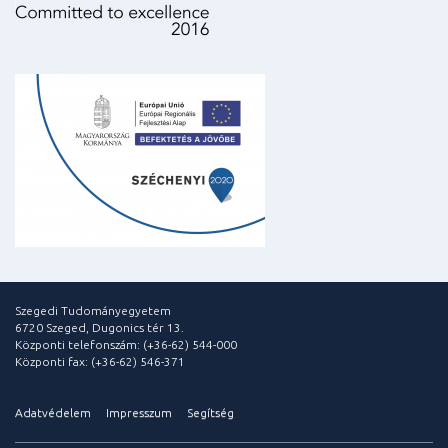
Szegedi Tudományegyetem
6720 Szeged, Dugonics tér 13.
Központi telefonszám: (+36-62) 544-000
Központi fax: (+36-62) 546-371
Adatvédelem
Impresszum
Segítség