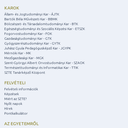
KAROK
Állam- és Jogtudományi Kar - ÁJTK
Bartók Béla Művészeti Kar - BBMK
Bölcsészet- és Társadalomtudományi Kar - BTK
Egészségtudományi és Szociális Képzési Kar - ETSZK
Fogorvostudományi Kar - FOK
Gazdaságtudományi Kar - GTK
Gyógyszerésztudományi Kar - GYTK
Juhász Gyula Pedagógusképző Kar - JGYPK
Mérnöki Kar - MK
Mezőgazdasági Kar - MGK
Szent-Györgyi Albert Orvostudományi Kar - SZAOK
Természettudományi és Informatikai Kar - TTIK
SZTE Tanárképző Központ
FELVÉTELI
Felvételi információk
Képzések
Miért az SZTE?
Nyílt napok
Hírek
Pontkalkulátor
AZ EGYETEMRŐL