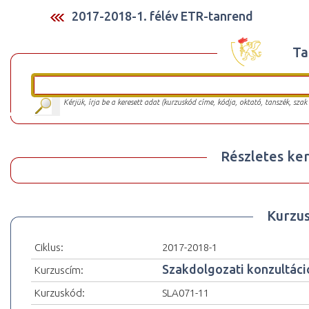
2017-2018-1. félév ETR-tanrend
Ta
Kérjük, írja be a keresett adat (kurzuskód címe, kódja, oktató, tanszék, szak
Részletes ker
Kurzu
Ciklus:
2017-2018-1
Szakdolgozati konzultáció
Kurzuscím:
Kurzuskód:
SLA071-11