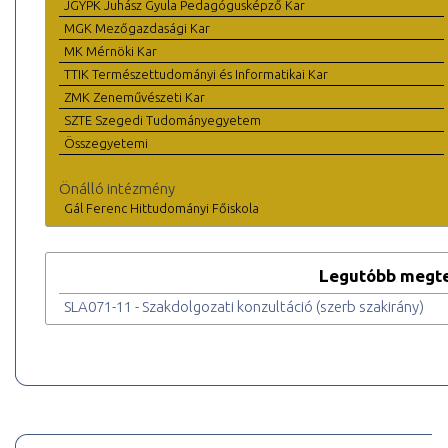
JGYPK Juhász Gyula Pedagógusképző Kar
MGK Mezőgazdasági Kar
MK Mérnöki Kar
TTIK Természettudományi és Informatikai Kar
ZMK Zeneművészeti Kar
SZTE Szegedi Tudományegyetem
Összegyetemi
Önálló intézmény
Gál Ferenc Hittudományi Főiskola
Legutóbb megte
SLA071-11 - Szakdolgozati konzultáció (szerb szakirány)