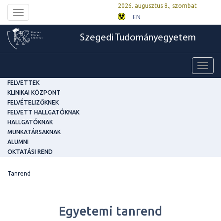
2026. augusztus 8., szombat
Toggle
EN
navigation
Szegedi Tudományegyetem
Toggl
navig
FELVETTEK
KLINIKAI KÖZPONT
FELVÉTELIZŐKNEK
FELVETT HALLGATÓKNAK
HALLGATÓKNAK
MUNKATÁRSAKNAK
ALUMNI
OKTATÁSI REND
Tanrend
Egyetemi tanrend