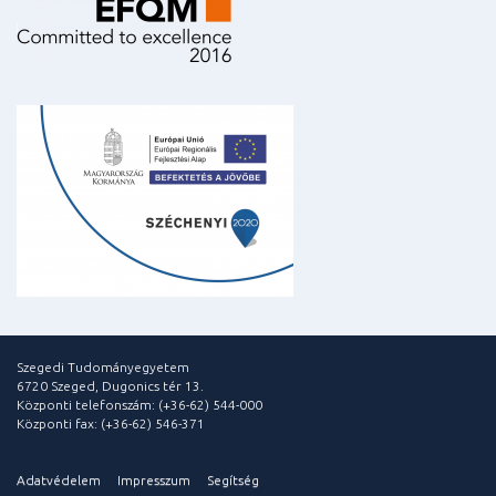
Szegedi Tudományegyetem
6720 Szeged, Dugonics tér 13.
Központi telefonszám: (+36-62) 544-000
Központi fax: (+36-62) 546-371
Adatvédelem
Impresszum
Segítség