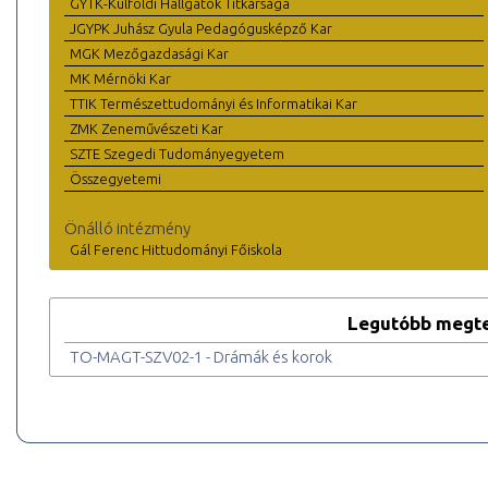
GYTK-Külföldi Hallgatók Titkársága
JGYPK Juhász Gyula Pedagógusképző Kar
MGK Mezőgazdasági Kar
MK Mérnöki Kar
TTIK Természettudományi és Informatikai Kar
ZMK Zeneművészeti Kar
SZTE Szegedi Tudományegyetem
Összegyetemi
Önálló intézmény
Gál Ferenc Hittudományi Főiskola
Legutóbb megte
TO-MAGT-SZV02-1 - Drámák és korok