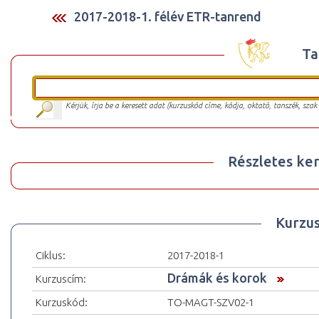
2017-2018-1. félév ETR-tanrend
Ta
Kérjük, írja be a keresett adat (kurzuskód címe, kódja, oktató, tanszék, szak
Részletes ker
Kurzu
Ciklus:
2017-2018-1
Drámák és korok
Kurzuscím:
Kurzuskód:
TO-MAGT-SZV02-1