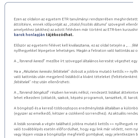
Ezen az oldalon az egyetem ETR tanulmányi rendszerében meghirdetett k
áttöltésre, ennek időpontját az „
Utolsó frissítés dátuma
” szövegnél ellenőr
amelyekhez (akikhez) az adott félévben már történt az ETR-ben kurzushi
karok honlapján
tájékozódhat.
Először az egyetemi félévet kell kiválasztania, ez az oldal tetején a „
… félé
nyílhegyekkel lépegetve lehetséges. Magán a feliraton való kattintás az old
A „
Tanrendi kereső
” mezőbe írt szöveggel általános keresést végezhet egy
Ha a „
Részletes keresési feltételek
” dobozt a jobbra mutató kettős >> nyílh
való kattintás után megjelenő listákból a kívánt tételeket (feltételenként
feltételek
” rész után ellenőrizheti.
A „
Tanrendi böngésző
” részben keresés nélkül, rendezett listákat áttekin
lehet elkezdeni (oktatók, szakok, képzési programok, tanszékek, ill. karok
A böngésző és a kereső többoszlopos eredménylistái általában a különböz
(egyszer az emelkedő, kétszer a csökkenő sorrendhez). Az aktuális rendez
A listák sorainak a végén található jobbra mutató kettős >> nyílhegyek r
való továbblépés esetén előfordulhat, hogy egy link már védett, nem nyi
vagy lépjen vissza a böngészője megfelelő gombjával, vagy jelentkezzen be