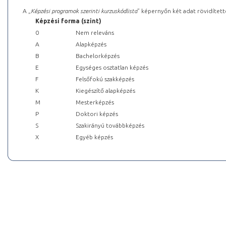
A „
Képzési programok szerinti kurzuskódlista
” képernyőn két adat rövidített
Képzési forma (szint)
0
Nem releváns
A
Alapképzés
B
Bachelorképzés
E
Egységes osztatlan képzés
F
Felsőfokú szakképzés
K
Kiegészítő alapképzés
M
Mesterképzés
P
Doktori képzés
S
Szakirányú továbbképzés
X
Egyéb képzés