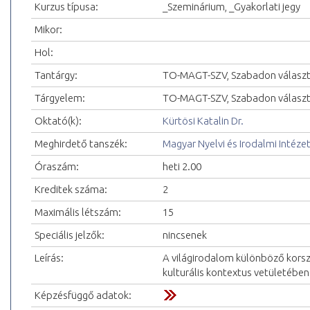
Kurzus típusa:
_Szeminárium, _Gyakorlati jegy
Mikor:
Hol:
Tantárgy:
TO-MAGT-SZV, Szabadon választ
Tárgyelem:
TO-MAGT-SZV, Szabadon választ
Oktató(k):
Kürtösi Katalin Dr.
Meghirdető tanszék:
Magyar Nyelvi és Irodalmi Intéze
Óraszám:
heti 2.00
Kreditek száma:
2
Maximális létszám:
15
Speciális jelzők:
nincsenek
Leírás:
A világirodalom különböző korsz
kulturális kontextus vetületében
Képzésfüggő adatok: