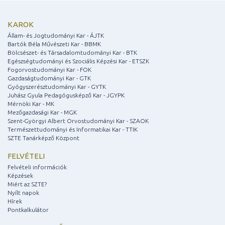
KAROK
Állam- és Jogtudományi Kar - ÁJTK
Bartók Béla Művészeti Kar - BBMK
Bölcsészet- és Társadalomtudományi Kar - BTK
Egészségtudományi és Szociális Képzési Kar - ETSZK
Fogorvostudományi Kar - FOK
Gazdaságtudományi Kar - GTK
Gyógyszerésztudományi Kar - GYTK
Juhász Gyula Pedagógusképző Kar - JGYPK
Mérnöki Kar - MK
Mezőgazdasági Kar - MGK
Szent-Györgyi Albert Orvostudományi Kar - SZAOK
Természettudományi és Informatikai Kar - TTIK
SZTE Tanárképző Központ
FELVÉTELI
Felvételi információk
Képzések
Miért az SZTE?
Nyílt napok
Hírek
Pontkalkulátor