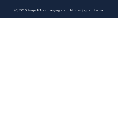
(C) 2010 Szegedi Tudományegyetem. Minden jog fenntartva.