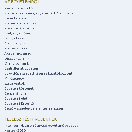
AZ EGYETEMRŐL
Rektori köszöntő
Szegedi Tudományegyetemért Alapítvány
Bemutatkozás
Szervezeti felépítés
Közérdekű adatok
Esélyegyenlőség
E-ügyintézés
Alapítványok
Professzori kar
Akadémikusaink
Díszdoktoraink
Olimpikonjaink
Családbarát Egyetem
ELI-ALPS, a szegedi lézeres kutatóközpont
Minőségügy
Szabályzatok
Egyetemtörténet
Centenárium
Egyetemi élet
Egyetemi Értesítő
Belső visszaélés-bejelentési rendszer
FEJLESZTÉSI PROJEKTEK
Interreg - Határon átnyúló együttműködések
Horizon2020