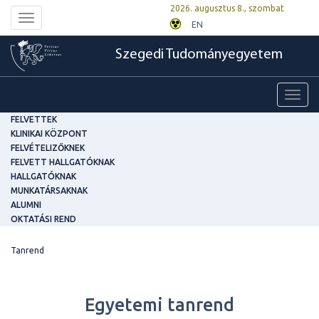
2026. augusztus 8., szombat
Toggle
EN
navigation
Szegedi Tudományegyetem
Toggl
navig
FELVETTEK
KLINIKAI KÖZPONT
FELVÉTELIZŐKNEK
FELVETT HALLGATÓKNAK
HALLGATÓKNAK
MUNKATÁRSAKNAK
ALUMNI
OKTATÁSI REND
Tanrend
Egyetemi tanrend