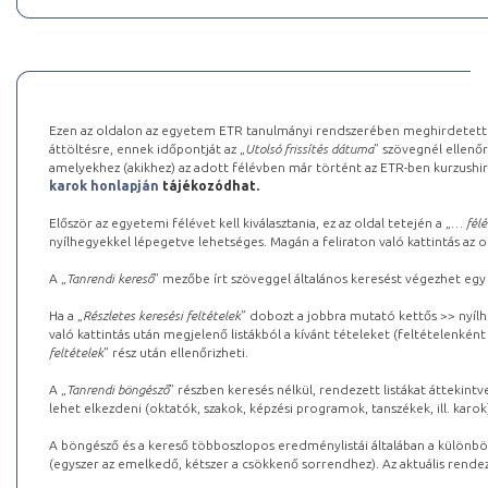
Ezen az oldalon az egyetem ETR tanulmányi rendszerében meghirdetett k
áttöltésre, ennek időpontját az „
Utolsó frissítés dátuma
” szövegnél ellenőr
amelyekhez (akikhez) az adott félévben már történt az ETR-ben kurzushi
karok honlapján
tájékozódhat.
Először az egyetemi félévet kell kiválasztania, ez az oldal tetején a „
… félé
nyílhegyekkel lépegetve lehetséges. Magán a feliraton való kattintás az old
A „
Tanrendi kereső
” mezőbe írt szöveggel általános keresést végezhet egy
Ha a „
Részletes keresési feltételek
” dobozt a jobbra mutató kettős >> nyílh
való kattintás után megjelenő listákból a kívánt tételeket (feltételenként
feltételek
” rész után ellenőrizheti.
A „
Tanrendi böngésző
” részben keresés nélkül, rendezett listákat áttekin
lehet elkezdeni (oktatók, szakok, képzési programok, tanszékek, ill. karok
A böngésző és a kereső többoszlopos eredménylistái általában a különböz
(egyszer az emelkedő, kétszer a csökkenő sorrendhez). Az aktuális rendez