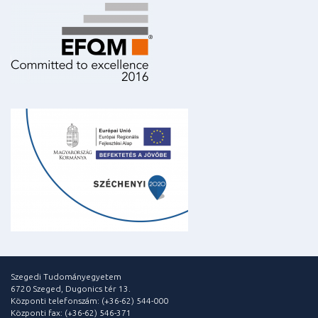
Szegedi Tudományegyetem
6720 Szeged, Dugonics tér 13.
Központi telefonszám: (+36-62) 544-000
Központi fax: (+36-62) 546-371