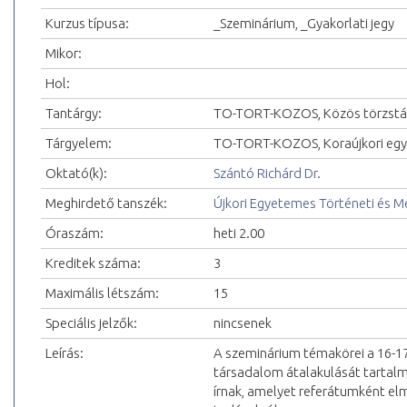
Kurzus típusa:
_Szeminárium, _Gyakorlati jegy
Mikor:
Hol:
Tantárgy:
TO-TORT-KOZOS, Közös törzstá
Tárgyelem:
TO-TORT-KOZOS, Koraújkori eg
Oktató(k):
Szántó Richárd Dr.
Meghirdető tanszék:
Újkori Egyetemes Történeti és 
Óraszám:
heti 2.00
Kreditek száma:
3
Maximális létszám:
15
Speciális jelzők:
nincsenek
Leírás:
A szeminárium témakörei a 16-17.
társadalom átalakulását tartalm
írnak, amelyet referátumként el