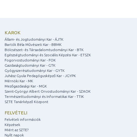
KAROK
Állam- és Jogtudományi Kar - ÁJTK
Bartók Béla Művészeti Kar - BBMK
Bölcsészet- és Társadalomtudományi Kar - BTK
Egészségtudományi és Szociális Képzési Kar - ETSZK
Fogorvostudományi Kar - FOK
Gazdaságtudományi Kar - GTK
Gyógyszerésztudományi Kar - GYTK
Juhász Gyula Pedagógusképző Kar - JGYPK
Mérnöki Kar - MK
Mezőgazdasági Kar - MGK
Szent-Györgyi Albert Orvostudományi Kar - SZAOK
Természettudományi és Informatikai Kar - TTIK
SZTE Tanárképző Központ
FELVÉTELI
Felvételi információk
Képzések
Miért az SZTE?
Nyílt napok