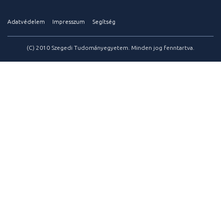
Adatvédelem
Impresszum
Segítség
(C) 2010 Szegedi Tudományegyetem. Minden jog fenntartva.