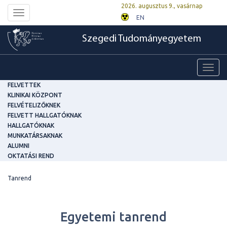
2026. augusztus 9., vasárnap
Toggle
EN
navigation
Szegedi Tudományegyetem
Toggl
navig
FELVETTEK
KLINIKAI KÖZPONT
FELVÉTELIZŐKNEK
FELVETT HALLGATÓKNAK
HALLGATÓKNAK
MUNKATÁRSAKNAK
ALUMNI
OKTATÁSI REND
Tanrend
Egyetemi tanrend