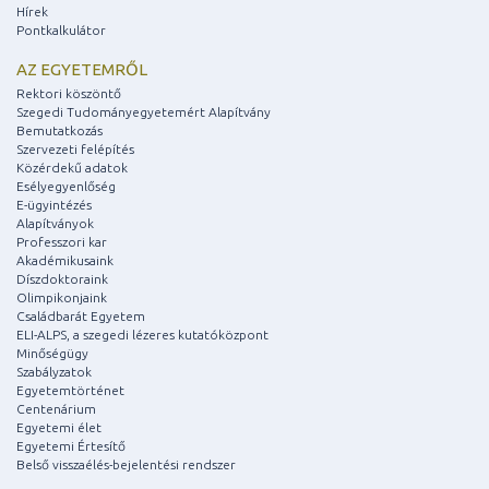
Hírek
Pontkalkulátor
AZ EGYETEMRŐL
Rektori köszöntő
Szegedi Tudományegyetemért Alapítvány
Bemutatkozás
Szervezeti felépítés
Közérdekű adatok
Esélyegyenlőség
E-ügyintézés
Alapítványok
Professzori kar
Akadémikusaink
Díszdoktoraink
Olimpikonjaink
Családbarát Egyetem
ELI-ALPS, a szegedi lézeres kutatóközpont
Minőségügy
Szabályzatok
Egyetemtörténet
Centenárium
Egyetemi élet
Egyetemi Értesítő
Belső visszaélés-bejelentési rendszer