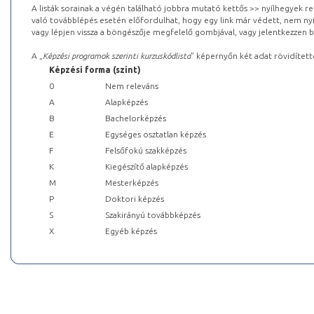
A listák sorainak a végén található jobbra mutató kettős >> nyílhegyek r
való továbblépés esetén előfordulhat, hogy egy link már védett, nem nyi
vagy lépjen vissza a böngészője megfelelő gombjával, vagy jelentkezzen be
A „
Képzési programok szerinti kurzuskódlista
” képernyőn két adat rövidített
Képzési forma (szint)
0
Nem releváns
A
Alapképzés
B
Bachelorképzés
E
Egységes osztatlan képzés
F
Felsőfokú szakképzés
K
Kiegészítő alapképzés
M
Mesterképzés
P
Doktori képzés
S
Szakirányú továbbképzés
X
Egyéb képzés