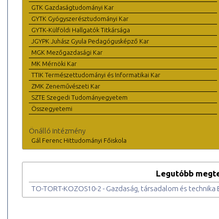
GTK Gazdaságtudományi Kar
GYTK Gyógyszerésztudományi Kar
GYTK-Külföldi Hallgatók Titkársága
JGYPK Juhász Gyula Pedagógusképző Kar
MGK Mezőgazdasági Kar
MK Mérnöki Kar
TTIK Természettudományi és Informatikai Kar
ZMK Zeneművészeti Kar
SZTE Szegedi Tudományegyetem
Összegyetemi
Önálló intézmény
Gál Ferenc Hittudományi Főiskola
Legutóbb megte
TO-TORT-KOZOS10-2 - Gazdaság, társadalom és technika E