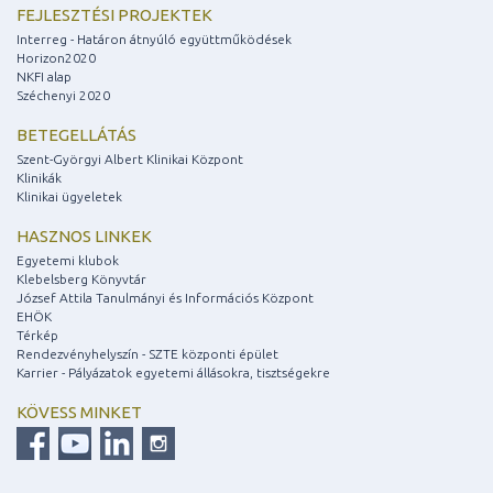
FEJLESZTÉSI PROJEKTEK
Interreg - Határon átnyúló együttműködések
Horizon2020
NKFI alap
Széchenyi 2020
BETEGELLÁTÁS
Szent-Györgyi Albert Klinikai Központ
Klinikák
Klinikai ügyeletek
HASZNOS LINKEK
Egyetemi klubok
Klebelsberg Könyvtár
József Attila Tanulmányi és Információs Központ
EHÖK
Térkép
Rendezvényhelyszín - SZTE központi épület
Karrier - Pályázatok egyetemi állásokra, tisztségekre
KÖVESS MINKET