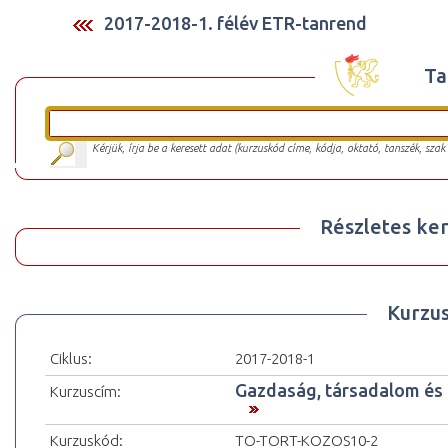
2017-2018-1. félév ETR-tanrend
Ta
Kérjük, írja be a keresett adat (kurzuskód címe, kódja, oktató, tanszék, szak
Részletes ker
Kurzu
Ciklus:
2017-2018-1
Gazdaság, társadalom és 
Kurzuscím:
Kurzuskód:
TO-TORT-KOZOS10-2