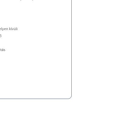
lyen kívüli
ő
tás