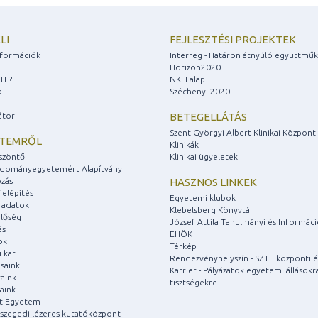
LI
FEJLESZTÉSI PROJEKTEK
információk
Interreg - Határon átnyúló együttmű
Horizon2020
ZTE?
NKFI alap
k
Széchenyi 2020
átor
BETEGELLÁTÁS
Szent-Györgyi Albert Klinikai Központ
ETEMRŐL
Klinikák
szöntő
Klinikai ügyeletek
udományegyetemért Alapítvány
zás
HASZNOS LINKEK
felépítés
Egyetemi klubok
 adatok
Klebelsberg Könyvtár
lőség
József Attila Tanulmányi és Informác
és
EHÖK
ok
Térkép
 kar
Rendezvényhelyszín - SZTE központi é
saink
Karrier - Pályázatok egyetemi állásokr
aink
tisztségekre
aink
át Egyetem
a szegedi lézeres kutatóközpont