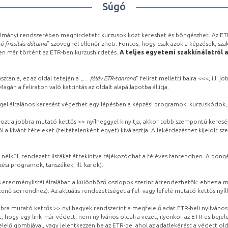
Súgó
lmányi rendszerében meghirdetett kurzusok közt kereshet és böngészhet. Az ETR
ó frissítés dátuma
” szövegnél ellenőrizheti. Fontos, hogy csak azok a képzések, sza
ben már történt az ETR-ben kurzushirdetés.
A teljes egyetemi szakkínálatról 
sztania, ez az oldal tetején a „
… félév ETR-tanrend
” felirat melletti balra <<<, ill.
gán a feliraton való kattintás az oldalt alapállapotba állítja.
gel általános keresést végezhet egy lépésben a képzési programok, kurzuskódok, 
ozt a jobbra mutató kettős >> nyílheggyel kinyitja, akkor több szempontú keresé
l a kívánt tételeket (feltételenként egyet) kiválasztja. A lekérdezéshez kijelölt s
 nélkül, rendezett listákat áttekintve tájékozódhat a féléves tanrendben. A böng
ési programok, tanszékek, ill. karok).
eredménylistái általában a különböző oszlopok szerint átrendezhetők: ehhez a me
kenő sorrendhez). Az aktuális rendezettséget a fel- vagy lefelé mutató kettős nyí
obbra mutató kettős >> nyílhegyek rendszerint a megfelelő adat ETR-beli nyilváno
, hogy egy link már védett, nem nyilvános oldalra vezet, ilyenkor az ETR-es beje
lelő gombjával, vagy jelentkezzen be az ETR-be, ahol az adatlekérést a védett olda