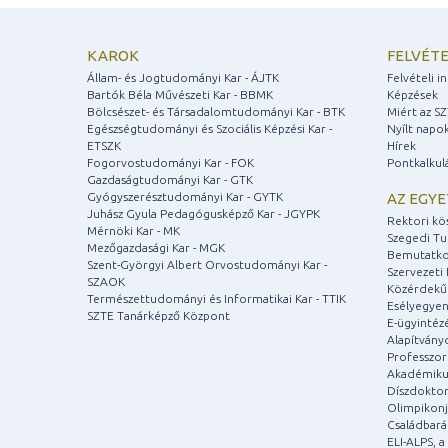
KAROK
FELVÉTE
Állam- és Jogtudományi Kar - ÁJTK
Felvételi 
Bartók Béla Művészeti Kar - BBMK
Képzések
Bölcsészet- és Társadalomtudományi Kar - BTK
Miért az S
Egészségtudományi és Szociális Képzési Kar -
Nyílt napo
ETSZK
Hírek
Fogorvostudományi Kar - FOK
Pontkalkul
Gazdaságtudományi Kar - GTK
Gyógyszerésztudományi Kar - GYTK
AZ EGY
Juhász Gyula Pedagógusképző Kar - JGYPK
Rektori kö
Mérnöki Kar - MK
Szegedi T
Mezőgazdasági Kar - MGK
Bemutatko
Szent-Györgyi Albert Orvostudományi Kar -
Szervezeti 
SZAOK
Közérdekű
Természettudományi és Informatikai Kar - TTIK
Esélyegyen
SZTE Tanárképző Központ
E-ügyintéz
Alapítvány
Professzori
Akadémiku
Díszdoktor
Olimpikonj
Családbar
ELI-ALPS, 