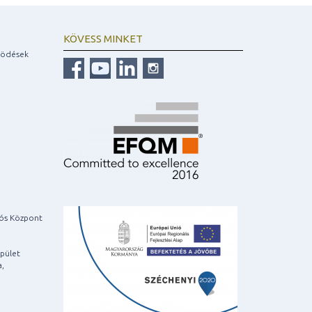
KÖVESS MINKET
ködések
iós Központ
pület
a,