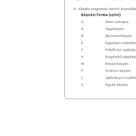
A „
Képzési programok szerinti kurzuskód
Képzési forma (szint)
0
Nem releváns
A
Alapképzés
B
Bachelorképzés
E
Egységes osztatla
F
Felsőfokú szakkép
K
Kiegészítő alapké
M
Mesterképzés
P
Doktori képzés
S
Szakirányú tovább
X
Egyéb képzés