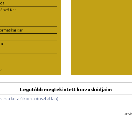
ága
képző Kar
ormatikai Kar
em
la
Legutóbb megtekintett kurzuskódjaim
ések a kora újkorban(osztatlan)
Utols