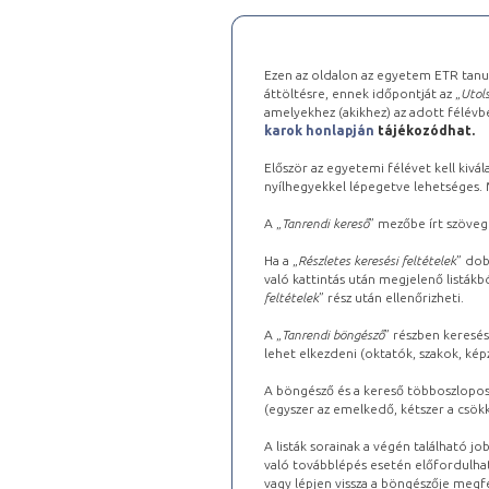
Ezen az oldalon az egyetem ETR tanu
áttöltésre, ennek időpontját az „
Utols
amelyekhez (akikhez) az adott félév
karok honlapján
tájékozódhat.
Először az egyetemi félévet kell kivála
nyílhegyekkel lépegetve lehetséges. Ma
A „
Tanrendi kereső
” mezőbe írt szöveg
Ha a „
Részletes keresési feltételek
” dob
való kattintás után megjelenő listákbó
feltételek
” rész után ellenőrizheti.
A „
Tanrendi böngésző
” részben keresés
lehet elkezdeni (oktatók, szakok, képz
A böngésző és a kereső többoszlopos 
(egyszer az emelkedő, kétszer a csök
A listák sorainak a végén található j
való továbblépés esetén előfordulhat
vagy lépjen vissza a böngészője megfe