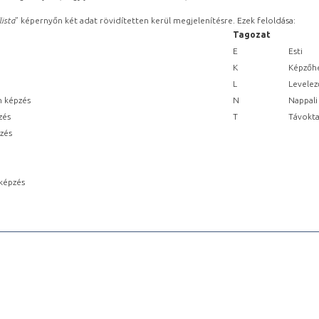
lista
” képernyőn két adat rövidítetten kerül megjelenítésre. Ezek feloldása:
Tagozat
E
Esti
K
Képzőhe
L
Levelez
n képzés
N
Nappali
zés
T
Távokta
pzés
képzés