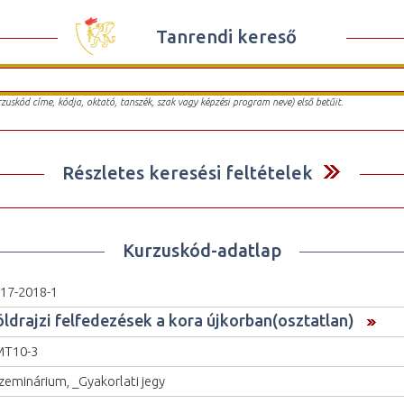
Tanrendi kereső
urzuskód címe, kódja, oktató, tanszék, szak vagy képzési program neve) első betűit.
Részletes keresési feltételek
Kurzuskód-adatlap
17-2018-1
öldrajzi felfedezések a kora újkorban(osztatlan)
MT10-3
zeminárium, _Gyakorlati jegy