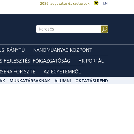
EN
2026. augusztus 6., csütörtök
S IRÁNYTŰ
NANOMŰANYAG KÖZPONT
ÉS FEJLESZTÉSI FŐIGAZGATÓSÁG
HR PORTÁL
SERA FOR SZTE
AZ EGYETEMRŐL
AK
MUNKATÁRSAKNAK
ALUMNI
OKTATÁSI REND