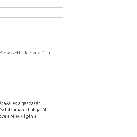
ölcsészettudományi Kar
)
lásával és a gazdasági
lév folxamán a hallgatók
ve a félév végén a