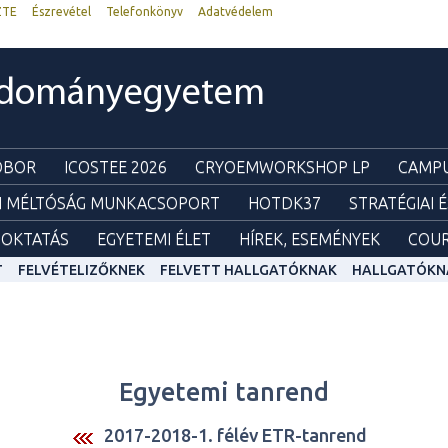
ZTE
Észrevétel
Telefonkönyv
Adatvédelem
udományegyetem
ZOBOR
ICOSTEE 2026
CRYOEMWORKSHOP LP
CAMPU
I MÉLTÓSÁG MUNKACSOPORT
HOTDK37
STRATÉGIAI 
OKTATÁS
EGYETEMI ÉLET
HÍREK, ESEMÉNYEK
COUR
T
FELVÉTELIZŐKNEK
FELVETT HALLGATÓKNAK
HALLGATÓKN
Egyetemi tanrend
2017-2018-1. félév ETR-tanrend