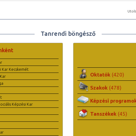
Utols
Tanrendi böngésző
nként
ar
i Kar Kecskemét
Oktatók
(420)
Kar
ga
Szakok
(478)
t
Képzési programo
ciális Képzési Kar
Tanszékek
(45)
ar