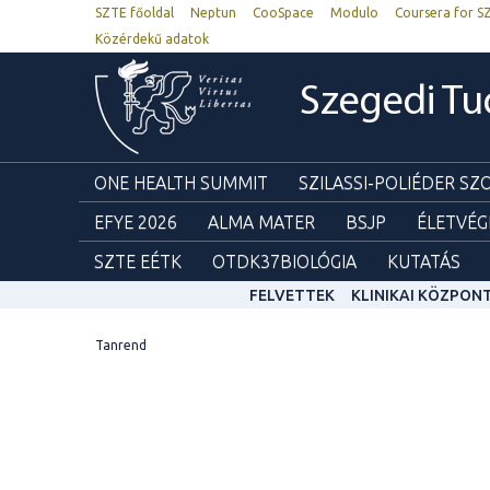
SZTE főoldal
Neptun
CooSpace
Modulo
Coursera for S
Közérdekű adatok
Szegedi T
ONE HEALTH SUMMIT
SZILASSI-POLIÉDER S
EFYE 2026
ALMA MATER
BSJP
ÉLETVÉG
SZTE EÉTK
OTDK37BIOLÓGIA
KUTATÁS
FELVETTEK
KLINIKAI KÖZPON
Tanrend