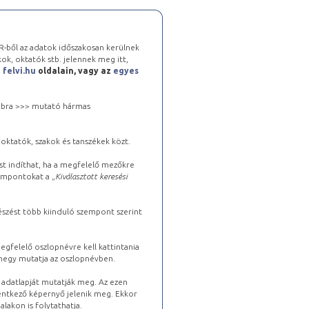
-ből az adatok időszakosan kerülnek
kok, oktatók stb. jelennek meg itt,
a
felvi.hu
oldalain, vagy az
egyes
 jobbra >>> mutató hármas
oktatók, szakok és tanszékek közt.
st indíthat, ha a megfelelő mezőkre
zempontokat a „
Kiválasztott keresési
észést több kiinduló szempont szerint
gfelelő oszlopnévre kell kattintania
lhegy mutatja az oszlopnévben.
s adatlapját mutatják meg. Az ezen
lentkező képernyő jelenik meg. Ekkor
lakon is folytathatja.