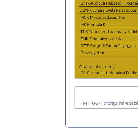
GYTK-Külföldi Hallgatók Titkárs
JGYPK Juhász Gyula Pedagógus
MGK Mezőgazdasági Kar
MK Mérnöki Kar
TTIK Természettudományi és Inf
ZMK Zeneművészeti Kar
SZTE Szegedi Tudományegyet
Összegyetemi
Önálló intézmény
Gál Ferenc Hittudományi Főisko
TMT10-3 - Földrajzi felfedez