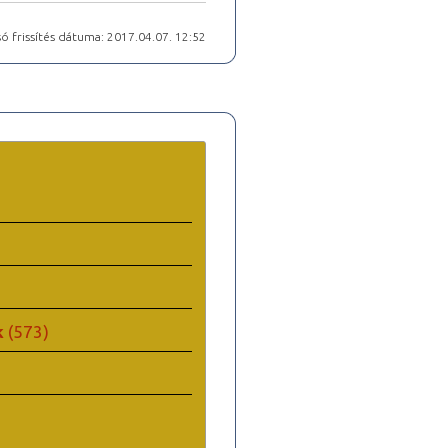
ó frissítés dátuma: 2017.04.07. 12:52
k
(573)