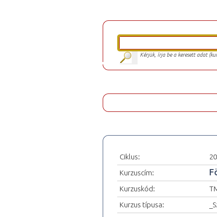
Kérjük, írja be a keresett adat (k
Ciklus:
20
F
Kurzuscím:
Kurzuskód:
T
Kurzus típusa:
_S