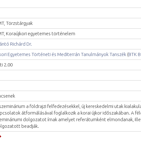
T, Törzstárgyak
T, Koraújkori egyetemes történelem
ántó Richárd Dr.
kori Egyetemes Történeti és Mediterrán Tanulmányok Tanszék
(
BTK B
ti 2.00
ncsenek
szeminárium a földrajzi felfedezésekkel, új kereskedelmi utak kialaku
pcsolatok átformálásával foglalkozik a korai újkor időszakában. A fé
emináriumi dolgozatot írnak amelyet referátumként elmondanak, illet
lgozatott beadják.