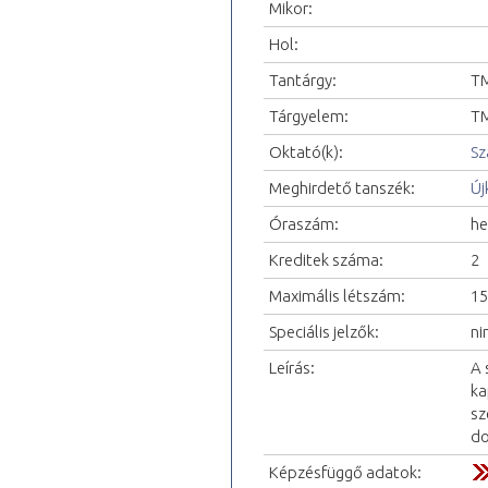
Mikor:
Hol:
Tantárgy:
TM
Tárgyelem:
TM
Oktató(k):
Sz
Meghirdető tanszék:
Új
Óraszám:
he
Kreditek száma:
2
Maximális létszám:
15
Speciális jelzők:
ni
Leírás:
A 
ka
sz
do
Képzésfüggő adatok: