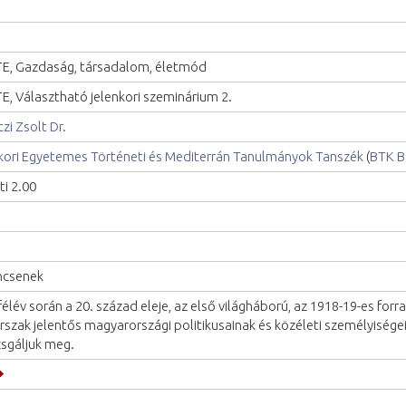
E, Gazdaság, társadalom, életmód
E, Választható jelenkori szeminárium 2.
czi Zsolt Dr.
kori Egyetemes Történeti és Mediterrán Tanulmányok Tanszék
(
BTK B
ti 2.00
ncsenek
félév során a 20. század eleje, az első világháború, az 1918-19-es for
rszak jelentős magyarországi politikusainak és közéleti személyisége
zsgáljuk meg.