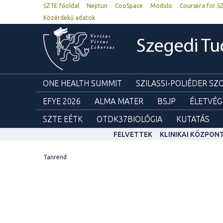
SZTE főoldal
Neptun
CooSpace
Modulo
Coursera for S
Közérdekű adatok
Szegedi T
ONE HEALTH SUMMIT
SZILASSI-POLIÉDER S
EFYE 2026
ALMA MATER
BSJP
ÉLETVÉG
SZTE EÉTK
OTDK37BIOLÓGIA
KUTATÁS
FELVETTEK
KLINIKAI KÖZPON
Tanrend