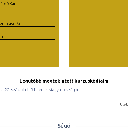
képző Kar
ormatikai Kar
em
la
Legutóbb megtekintett kurzuskódjaim
k a 20. század első felének Magyarországán
Utols
Súgó