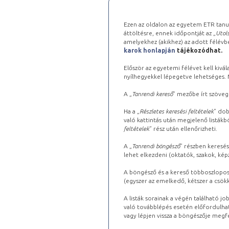
Ezen az oldalon az egyetem ETR tanu
áttöltésre, ennek időpontját az „
Utols
amelyekhez (akikhez) az adott félév
karok honlapján
tájékozódhat.
Először az egyetemi félévet kell kivála
nyílhegyekkel lépegetve lehetséges. Ma
A „
Tanrendi kereső
” mezőbe írt szöveg
Ha a „
Részletes keresési feltételek
” dob
való kattintás után megjelenő listákbó
feltételek
” rész után ellenőrizheti.
A „
Tanrendi böngésző
” részben keresés
lehet elkezdeni (oktatók, szakok, képz
A böngésző és a kereső többoszlopos 
(egyszer az emelkedő, kétszer a csök
A listák sorainak a végén található j
való továbblépés esetén előfordulhat
vagy lépjen vissza a böngészője megfe