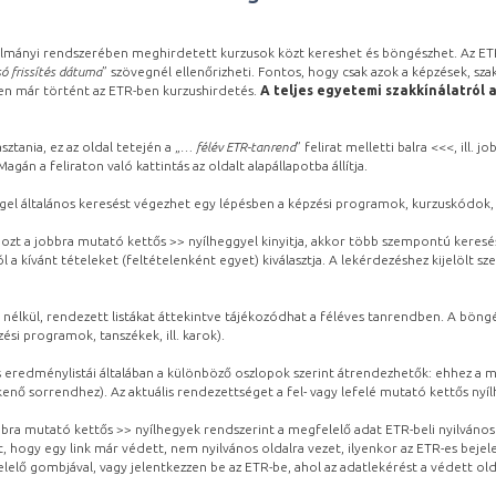
lmányi rendszerében meghirdetett kurzusok közt kereshet és böngészhet. Az ETR
ó frissítés dátuma
” szövegnél ellenőrizheti. Fontos, hogy csak azok a képzések, sza
ben már történt az ETR-ben kurzushirdetés.
A teljes egyetemi szakkínálatról 
sztania, ez az oldal tetején a „
… félév ETR-tanrend
” felirat melletti balra <<<, ill.
gán a feliraton való kattintás az oldalt alapállapotba állítja.
gel általános keresést végezhet egy lépésben a képzési programok, kurzuskódok, 
ozt a jobbra mutató kettős >> nyílheggyel kinyitja, akkor több szempontú keresé
l a kívánt tételeket (feltételenként egyet) kiválasztja. A lekérdezéshez kijelölt s
 nélkül, rendezett listákat áttekintve tájékozódhat a féléves tanrendben. A böng
ési programok, tanszékek, ill. karok).
eredménylistái általában a különböző oszlopok szerint átrendezhetők: ehhez a me
kenő sorrendhez). Az aktuális rendezettséget a fel- vagy lefelé mutató kettős nyí
obbra mutató kettős >> nyílhegyek rendszerint a megfelelő adat ETR-beli nyilváno
, hogy egy link már védett, nem nyilvános oldalra vezet, ilyenkor az ETR-es beje
lelő gombjával, vagy jelentkezzen be az ETR-be, ahol az adatlekérést a védett olda