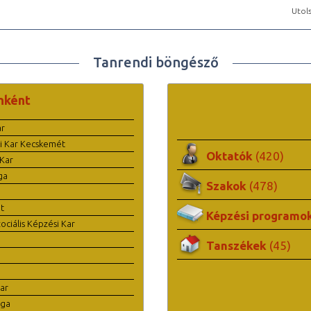
Utols
Tanrendi böngésző
nként
ar
i Kar Kecskemét
Oktatók
(420)
Kar
ga
Szakok
(478)
t
Képzési programo
ciális Képzési Kar
Tanszékek
(45)
ar
ága