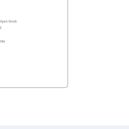
lyen kívüli
ő
tás