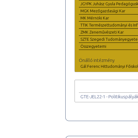
JGYPK Juhász Gyula Pedagógus
MGK Mezőgazdasági Kar
MK Mérnöki Kar
TTIK Természettudományi és Inf
ZMK Zeneművészeti Kar
SZTE Szegedi Tudományegyet
Összegyetemi
Önálló intézmény
Gál Ferenc Hittudományi Főisko
GTE-JEL22-1 - Politikuspályá