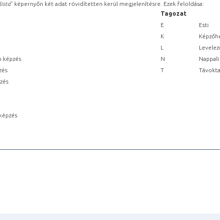
lista
” képernyőn két adat rövidítetten kerül megjelenítésre. Ezek feloldása:
Tagozat
E
Esti
K
Képzőhe
L
Levelez
n képzés
N
Nappali
zés
T
Távokta
pzés
képzés