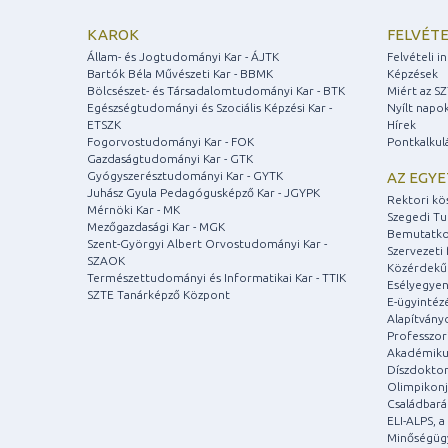
KAROK
FELVÉTE
Állam- és Jogtudományi Kar - ÁJTK
Felvételi 
Bartók Béla Művészeti Kar - BBMK
Képzések
Bölcsészet- és Társadalomtudományi Kar - BTK
Miért az S
Egészségtudományi és Szociális Képzési Kar -
Nyílt napo
ETSZK
Hírek
Fogorvostudományi Kar - FOK
Pontkalkul
Gazdaságtudományi Kar - GTK
Gyógyszerésztudományi Kar - GYTK
AZ EGY
Juhász Gyula Pedagógusképző Kar - JGYPK
Rektori kö
Mérnöki Kar - MK
Szegedi T
Mezőgazdasági Kar - MGK
Bemutatko
Szent-Györgyi Albert Orvostudományi Kar -
Szervezeti 
SZAOK
Közérdekű
Természettudományi és Informatikai Kar - TTIK
Esélyegyen
SZTE Tanárképző Központ
E-ügyintéz
Alapítvány
Professzori
Akadémiku
Díszdoktor
Olimpikonj
Családbar
ELI-ALPS, 
Minőségüg