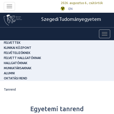
2026. augusztus 6., csütörtök
Toggle
EN
navigation
Szegedi Tudományegyetem
Toggl
navig
FELVETTEK
KLINIKAI KÖZPONT
FELVÉTELIZŐKNEK
FELVETT HALLGATÓKNAK
HALLGATÓKNAK
MUNKATÁRSAKNAK
ALUMNI
OKTATÁSI REND
Tanrend
Egyetemi tanrend