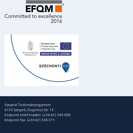
Szegedi Tudományegyetem
6720 Szeged, Dugonics tér 13.
Központi telefonszám: (+36-62) 544-000
Központi fax: (+36-62) 546-371