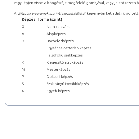
vagy lépjen vissza a böngészője megfelelő gombjával, vagy jelentkezzen be
A „
Képzési programok szerinti kurzuskódlista
” képernyőn két adat rövidített
Képzési forma (szint)
0
Nem releváns
A
Alapképzés
B
Bachelorképzés
E
Egységes osztatlan képzés
F
Felsőfokú szakképzés
K
Kiegészítő alapképzés
M
Mesterképzés
P
Doktori képzés
S
Szakirányú továbbképzés
X
Egyéb képzés