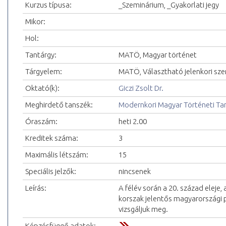
Kurzus típusa:
_Szeminárium, _Gyakorlati jegy
Mikor:
Hol:
Tantárgy:
MATÖ, Magyar történet
Tárgyelem:
MATÖ, Választható jelenkori sze
Oktató(k):
Giczi Zsolt Dr.
Meghirdető tanszék:
Modernkori Magyar Történeti Ta
Óraszám:
heti 2.00
Kreditek száma:
3
Maximális létszám:
15
Speciális jelzők:
nincsenek
Leírás:
A félév során a 20. század eleje,
korszak jelentős magyarországi p
vizsgáljuk meg.
Képzésfüggő adatok: