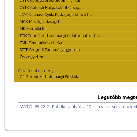
GYTK Gyógyszerésztudományi Kar
GYTK-Külföldi Hallgatók Titkársága
JGYPK Juhász Gyula Pedagógusképző Kar
MGK Mezőgazdasági Kar
MK Mérnöki Kar
TTIK Természettudományi és Informatikai Kar
ZMK Zeneművészeti Kar
SZTE Szegedi Tudományegyetem
Összegyetemi
Önálló intézmény
Gál Ferenc Hittudományi Főiskola
Legutóbb megte
MATÓ-JEL22-2 - Politikuspályák a 20. század első felének