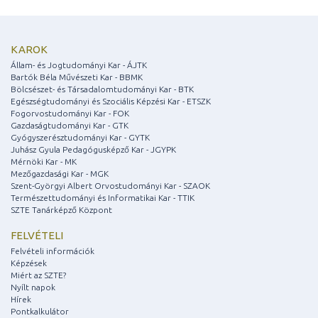
KAROK
Állam- és Jogtudományi Kar - ÁJTK
Bartók Béla Művészeti Kar - BBMK
Bölcsészet- és Társadalomtudományi Kar - BTK
Egészségtudományi és Szociális Képzési Kar - ETSZK
Fogorvostudományi Kar - FOK
Gazdaságtudományi Kar - GTK
Gyógyszerésztudományi Kar - GYTK
Juhász Gyula Pedagógusképző Kar - JGYPK
Mérnöki Kar - MK
Mezőgazdasági Kar - MGK
Szent-Györgyi Albert Orvostudományi Kar - SZAOK
Természettudományi és Informatikai Kar - TTIK
SZTE Tanárképző Központ
FELVÉTELI
Felvételi információk
Képzések
Miért az SZTE?
Nyílt napok
Hírek
Pontkalkulátor