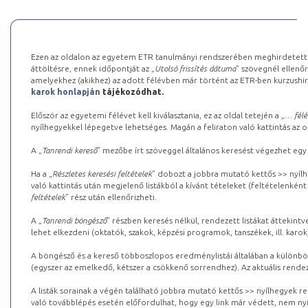
Ezen az oldalon az egyetem ETR tanulmányi rendszerében meghirdetett k
áttöltésre, ennek időpontját az „
Utolsó frissítés dátuma
” szövegnél ellenőr
amelyekhez (akikhez) az adott félévben már történt az ETR-ben kurzushi
karok honlapján
tájékozódhat.
Először az egyetemi félévet kell kiválasztania, ez az oldal tetején a „
… félé
nyílhegyekkel lépegetve lehetséges. Magán a feliraton való kattintás az old
A „
Tanrendi kereső
” mezőbe írt szöveggel általános keresést végezhet egy
Ha a „
Részletes keresési feltételek
” dobozt a jobbra mutató kettős >> nyílh
való kattintás után megjelenő listákból a kívánt tételeket (feltételenként
feltételek
” rész után ellenőrizheti.
A „
Tanrendi böngésző
” részben keresés nélkül, rendezett listákat áttekin
lehet elkezdeni (oktatók, szakok, képzési programok, tanszékek, ill. karok
A böngésző és a kereső többoszlopos eredménylistái általában a különböz
(egyszer az emelkedő, kétszer a csökkenő sorrendhez). Az aktuális rendez
A listák sorainak a végén található jobbra mutató kettős >> nyílhegyek r
való továbblépés esetén előfordulhat, hogy egy link már védett, nem nyi