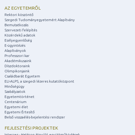
AZ EGYETEMRŐL
Rektori köszöntő
Szegedi Tudományegyetemért Alapítvány
Bemutatkozás
Szervezeti felépítés
Közérdekű adatok
Esélyegyenlőség
E-ügyintézés
Alapítványok
Professzori kar
Akadémikusaink
Díszdoktoraink
Olimpikonjaink
Családbarát Egyetem
ELI-ALPS, a szegedi lézeres kutatóközpont
Minőségügy
Szabályzatok
Egyetemtörténet
Centenárium
Egyetemi élet
Egyetemi Értesítő
Belső visszaélés-bejelentési rendszer
FEJLESZTÉSI PROJEKTEK
Interreg - Határon átnyúló együttműködések