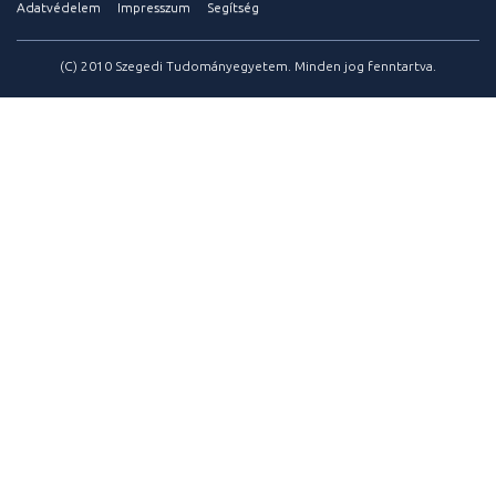
Adatvédelem
Impresszum
Segítség
(C) 2010 Szegedi Tudományegyetem. Minden jog fenntartva.