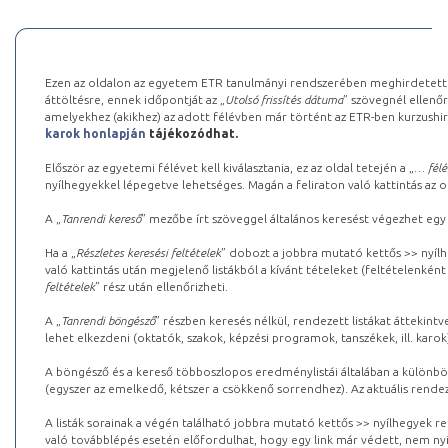
Ezen az oldalon az egyetem ETR tanulmányi rendszerében meghirdetett k
áttöltésre, ennek időpontját az „
Utolsó frissítés dátuma
” szövegnél ellenőr
amelyekhez (akikhez) az adott félévben már történt az ETR-ben kurzushi
karok honlapján
tájékozódhat.
Először az egyetemi félévet kell kiválasztania, ez az oldal tetején a „
… félé
nyílhegyekkel lépegetve lehetséges. Magán a feliraton való kattintás az old
A „
Tanrendi kereső
” mezőbe írt szöveggel általános keresést végezhet egy
Ha a „
Részletes keresési feltételek
” dobozt a jobbra mutató kettős >> nyílh
való kattintás után megjelenő listákból a kívánt tételeket (feltételenként
feltételek
” rész után ellenőrizheti.
A „
Tanrendi böngésző
” részben keresés nélkül, rendezett listákat áttekin
lehet elkezdeni (oktatók, szakok, képzési programok, tanszékek, ill. karok
A böngésző és a kereső többoszlopos eredménylistái általában a különböz
(egyszer az emelkedő, kétszer a csökkenő sorrendhez). Az aktuális rendez
A listák sorainak a végén található jobbra mutató kettős >> nyílhegyek r
való továbblépés esetén előfordulhat, hogy egy link már védett, nem nyi