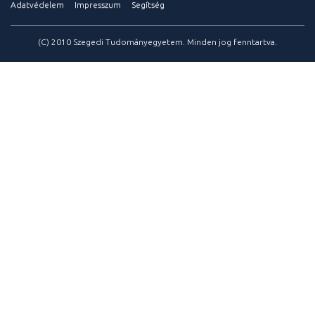
Adatvédelem
Impresszum
Segítség
(C) 2010 Szegedi Tudományegyetem. Minden jog fenntartva.