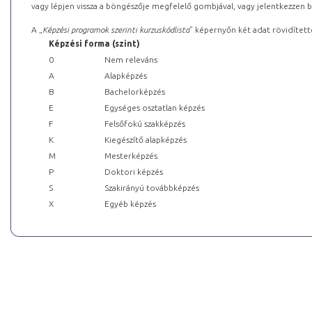
vagy lépjen vissza a böngészője megfelelő gombjával, vagy jelentkezzen be
A „
Képzési programok szerinti kurzuskódlista
” képernyőn két adat rövidített
Képzési forma (szint)
0
Nem releváns
A
Alapképzés
B
Bachelorképzés
E
Egységes osztatlan képzés
F
Felsőfokú szakképzés
K
Kiegészítő alapképzés
M
Mesterképzés
P
Doktori képzés
S
Szakirányú továbbképzés
X
Egyéb képzés