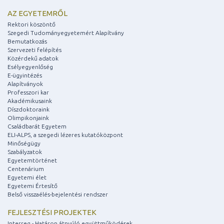
AZ EGYETEMRŐL
Rektori köszöntő
Szegedi Tudományegyetemért Alapítvány
Bemutatkozás
Szervezeti felépítés
Közérdekű adatok
Esélyegyenlőség
E-ügyintézés
Alapítványok
Professzori kar
Akadémikusaink
Díszdoktoraink
Olimpikonjaink
Családbarát Egyetem
ELI-ALPS, a szegedi lézeres kutatóközpont
Minőségügy
Szabályzatok
Egyetemtörténet
Centenárium
Egyetemi élet
Egyetemi Értesítő
Belső visszaélés-bejelentési rendszer
FEJLESZTÉSI PROJEKTEK
Interreg - Határon átnyúló együttműködések