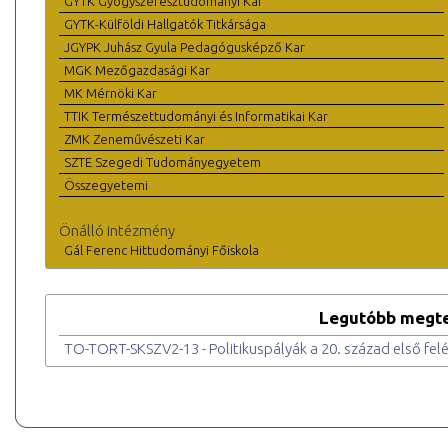
GYTK Gyógyszerésztudományi Kar
GYTK-Külföldi Hallgatók Titkársága
JGYPK Juhász Gyula Pedagógusképző Kar
MGK Mezőgazdasági Kar
MK Mérnöki Kar
TTIK Természettudományi és Informatikai Kar
ZMK Zeneművészeti Kar
SZTE Szegedi Tudományegyetem
Összegyetemi
Önálló intézmény
Gál Ferenc Hittudományi Főiskola
Legutóbb megte
TO-TORT-SKSZV2-13 - Politikuspályák a 20. század első fe