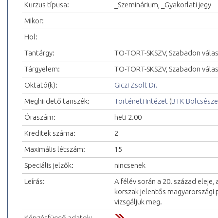
Kurzus típusa:
_Szeminárium, _Gyakorlati jegy
Mikor:
Hol:
Tantárgy:
TO-TORT-SKSZV, Szabadon válas
Tárgyelem:
TO-TORT-SKSZV, Szabadon válas
Oktató(k):
Giczi Zsolt Dr.
Meghirdető tanszék:
Történeti Intézet
(
BTK Bölcsésze
Óraszám:
heti 2.00
Kreditek száma:
2
Maximális létszám:
15
Speciális jelzők:
nincsenek
Leírás:
A félév során a 20. század eleje,
korszak jelentős magyarországi p
vizsgáljuk meg.
Képzésfüggő adatok: