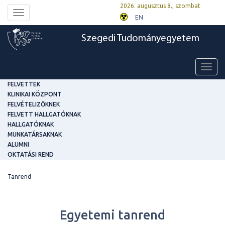
2026. augusztus 8., szombat
Toggle
EN
navigation
Szegedi Tudományegyetem
Toggl
navig
FELVETTEK
KLINIKAI KÖZPONT
FELVÉTELIZŐKNEK
FELVETT HALLGATÓKNAK
HALLGATÓKNAK
MUNKATÁRSAKNAK
ALUMNI
OKTATÁSI REND
Tanrend
Egyetemi tanrend