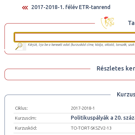
2017-2018-1. félév ETR-tanrend
Ta
Kérjük, írja be a keresett adat (kurzuskód címe, kódja, oktató, tanszék, szak
Részletes ker
Kurzu
Ciklus:
2017-2018-1
Politikuspályák a 20. sz
Kurzuscím:
Kurzuskód:
TO-TORT-SKSZV2-13