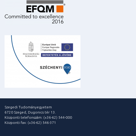
Szegedi Tudományegyetem
6720 Szeged, Dugonics tér 13.
Központi telefonszám: (+36-62) 544-000
Központi fax: (+36-62) 546-371