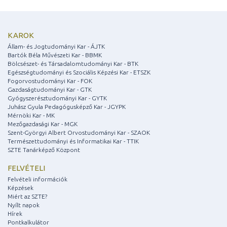
KAROK
Állam- és Jogtudományi Kar - ÁJTK
Bartók Béla Művészeti Kar - BBMK
Bölcsészet- és Társadalomtudományi Kar - BTK
Egészségtudományi és Szociális Képzési Kar - ETSZK
Fogorvostudományi Kar - FOK
Gazdaságtudományi Kar - GTK
Gyógyszerésztudományi Kar - GYTK
Juhász Gyula Pedagógusképző Kar - JGYPK
Mérnöki Kar - MK
Mezőgazdasági Kar - MGK
Szent-Györgyi Albert Orvostudományi Kar - SZAOK
Természettudományi és Informatikai Kar - TTIK
SZTE Tanárképző Központ
FELVÉTELI
Felvételi információk
Képzések
Miért az SZTE?
Nyílt napok
Hírek
Pontkalkulátor