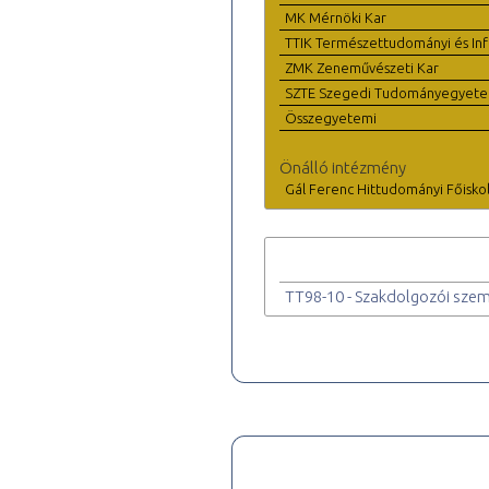
MK Mérnöki Kar
TTIK Természettudományi és Inf
ZMK Zeneművészeti Kar
SZTE Szegedi Tudományegyet
Összegyetemi
Önálló intézmény
Gál Ferenc Hittudományi Főisko
TT98-10 - Szakdolgozói sze