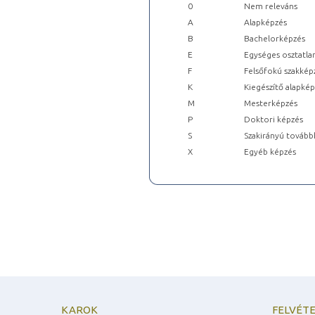
0
Nem releváns
A
Alapképzés
B
Bachelorképzés
E
Egységes osztatla
F
Felsőfokú szakkép
K
Kiegészítő alapké
M
Mesterképzés
P
Doktori képzés
S
Szakirányú tovább
X
Egyéb képzés
KAROK
FELVÉTE