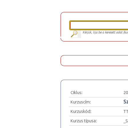
Kérjük, írja be a keresett adat (k
Ciklus:
20
S
Kurzuscím:
Kurzuskód:
TT
Kurzus típusa:
_S