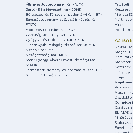
Állam- és Jogtudományi Kar - ÁJTK
Felvételi 
Bartók Béla Művészeti Kar - BBMK
Képzések
Bölcsészet- és Társadalomtudományi Kar - BTK
Miért az S
Egészségtudományi és Szociális Képzési Kar -
Nyílt napo
ETSZK
Hírek
Fogorvostudományi Kar - FOK
Pontkalkul
Gazdaságtudományi Kar - GTK
Gyógyszerésztudományi Kar - GYTK
AZ EGY
Juhász Gyula Pedagógusképző Kar - JGYPK
Rektori kö
Mérnöki Kar - MK
Szegedi T
Mezőgazdasági Kar - MGK
Bemutatko
Szent-Györgyi Albert Orvostudományi Kar -
Szervezeti 
SZAOK
Közérdekű
Természettudományi és Informatikai Kar - TTIK
Esélyegyen
SZTE Tanárképző Központ
E-ügyintéz
Alapítvány
Professzori
Akadémiku
Díszdoktor
Olimpikonj
Családbar
ELI-ALPS, 
Minőségüg
Szabályzat
Egyetemtö
Centenári