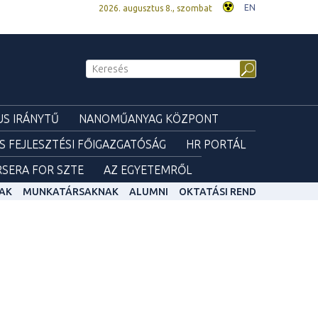
EN
2026. augusztus 8., szombat
S IRÁNYTŰ
NANOMŰANYAG KÖZPONT
ÉS FEJLESZTÉSI FŐIGAZGATÓSÁG
HR PORTÁL
SERA FOR SZTE
AZ EGYETEMRŐL
AK
MUNKATÁRSAKNAK
ALUMNI
OKTATÁSI REND