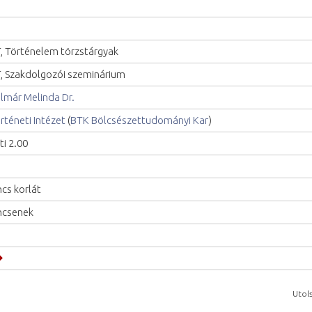
, Történelem törzstárgyak
, Szakdolgozói szeminárium
lmár Melinda Dr.
rténeti Intézet
(
BTK Bölcsészettudományi Kar
)
ti 2.00
ncs korlát
ncsenek
Utols