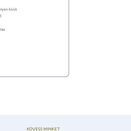
lyen kívüli
ő
tás
KÖVESS MINKET