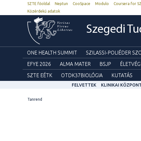
SZTE főoldal
Neptun
CooSpace
Modulo
Coursera for S
Közérdekű adatok
Szegedi T
ONE HEALTH SUMMIT
SZILASSI-POLIÉDER S
EFYE 2026
ALMA MATER
BSJP
ÉLETVÉG
SZTE EÉTK
OTDK37BIOLÓGIA
KUTATÁS
FELVETTEK
KLINIKAI KÖZPON
Tanrend