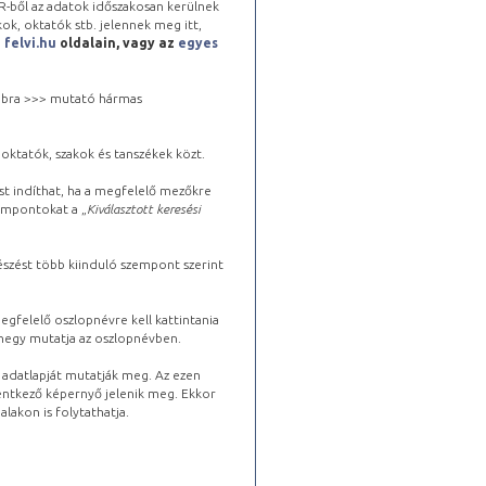
-ből az adatok időszakosan kerülnek
kok, oktatók stb. jelennek meg itt,
a
felvi.hu
oldalain, vagy az
egyes
 jobbra >>> mutató hármas
oktatók, szakok és tanszékek közt.
st indíthat, ha a megfelelő mezőkre
zempontokat a „
Kiválasztott keresési
észést több kiinduló szempont szerint
gfelelő oszlopnévre kell kattintania
lhegy mutatja az oszlopnévben.
s adatlapját mutatják meg. Az ezen
lentkező képernyő jelenik meg. Ekkor
lakon is folytathatja.