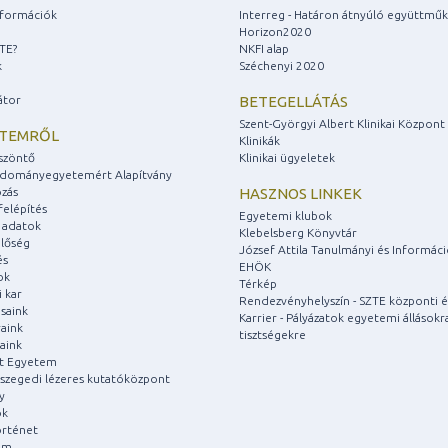
információk
Interreg - Határon átnyúló együttmű
Horizon2020
ZTE?
NKFI alap
k
Széchenyi 2020
átor
BETEGELLÁTÁS
Szent-Györgyi Albert Klinikai Központ
ETEMRŐL
Klinikák
szöntő
Klinikai ügyeletek
udományegyetemért Alapítvány
zás
HASZNOS LINKEK
felépítés
Egyetemi klubok
 adatok
Klebelsberg Könyvtár
lőség
József Attila Tanulmányi és Informác
és
EHÖK
ok
Térkép
 kar
Rendezvényhelyszín - SZTE központi é
saink
Karrier - Pályázatok egyetemi állásokr
aink
tisztségekre
aink
át Egyetem
a szegedi lézeres kutatóközpont
y
ok
rténet
um