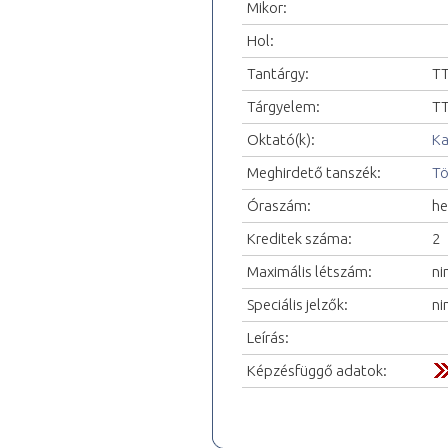
Mikor:
Hol:
Tantárgy:
TT
Tárgyelem:
TT
Oktató(k):
Ka
Meghirdető tanszék:
Tö
Óraszám:
he
Kreditek száma:
2
Maximális létszám:
ni
Speciális jelzők:
ni
Leírás:
Képzésfüggő adatok: