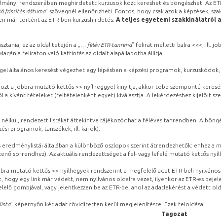
lmányi rendszerében meghirdetett kurzusok közt kereshet és böngészhet. Az ETR
ó frissítés dátuma
” szövegnél ellenőrizheti. Fontos, hogy csak azok a képzések, sza
ben már történt az ETR-ben kurzushirdetés.
A teljes egyetemi szakkínálatról 
sztania, ez az oldal tetején a „
… félév ETR-tanrend
” felirat melletti balra <<<, ill.
gán a feliraton való kattintás az oldalt alapállapotba állítja.
gel általános keresést végezhet egy lépésben a képzési programok, kurzuskódok, 
ozt a jobbra mutató kettős >> nyílheggyel kinyitja, akkor több szempontú keresé
l a kívánt tételeket (feltételenként egyet) kiválasztja. A lekérdezéshez kijelölt s
 nélkül, rendezett listákat áttekintve tájékozódhat a féléves tanrendben. A böng
ési programok, tanszékek, ill. karok).
eredménylistái általában a különböző oszlopok szerint átrendezhetők: ehhez a me
kenő sorrendhez). Az aktuális rendezettséget a fel- vagy lefelé mutató kettős nyí
obbra mutató kettős >> nyílhegyek rendszerint a megfelelő adat ETR-beli nyilváno
, hogy egy link már védett, nem nyilvános oldalra vezet, ilyenkor az ETR-es beje
lelő gombjával, vagy jelentkezzen be az ETR-be, ahol az adatlekérést a védett olda
lista
” képernyőn két adat rövidítetten kerül megjelenítésre. Ezek feloldása:
Tagozat