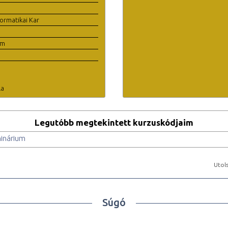
ormatikai Kar
em
la
Legutóbb megtekintett kurzuskódjaim
minárium
Utols
Súgó