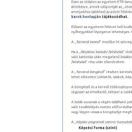
Ezen az oldalon az egyetem ETR tanu
áttöltésre, ennek időpontját az „
Utols
amelyekhez (akikhez) az adott félév
karok honlapján
tájékozódhat.
Először az egyetemi félévet kell kivála
nyílhegyekkel lépegetve lehetséges. Ma
A „
Tanrendi kereső
” mezőbe írt szöveg
Ha a „
Részletes keresési feltételek
” dob
való kattintás után megjelenő listákbó
feltételek
” rész után ellenőrizheti.
A „
Tanrendi böngésző
” részben keresés
lehet elkezdeni (oktatók, szakok, képz
A böngésző és a kereső többoszlopos 
(egyszer az emelkedő, kétszer a csök
A listák sorainak a végén található j
való továbblépés esetén előfordulhat
vagy lépjen vissza a böngészője megfe
A „
Képzési programok szerinti kurzuskód
Képzési forma (szint)