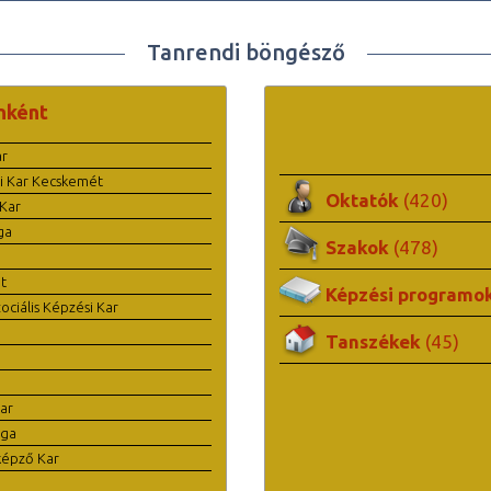
Tanrendi böngésző
nként
ar
i Kar Kecskemét
Oktatók
(420)
Kar
ga
Szakok
(478)
t
Képzési programo
ciális Képzési Kar
Tanszékek
(45)
ar
ága
képző Kar