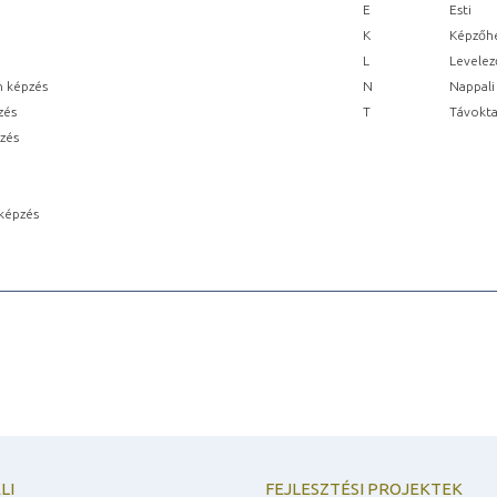
E
Esti
K
Képzőhe
L
Levelez
n képzés
N
Nappali
zés
T
Távokta
pzés
képzés
LI
FEJLESZTÉSI PROJEKTEK