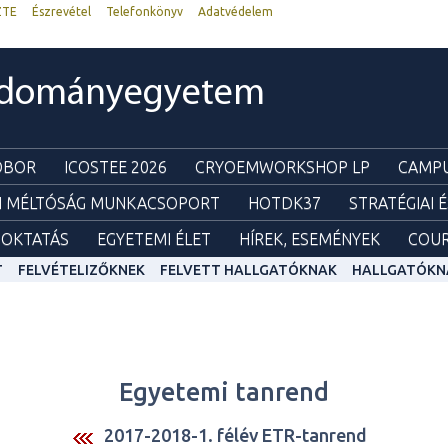
ZTE
Észrevétel
Telefonkönyv
Adatvédelem
udományegyetem
ZOBOR
ICOSTEE 2026
CRYOEMWORKSHOP LP
CAMPU
I MÉLTÓSÁG MUNKACSOPORT
HOTDK37
STRATÉGIAI 
OKTATÁS
EGYETEMI ÉLET
HÍREK, ESEMÉNYEK
COUR
T
FELVÉTELIZŐKNEK
FELVETT HALLGATÓKNAK
HALLGATÓKN
Egyetemi tanrend
2017-2018-1. félév ETR-tanrend