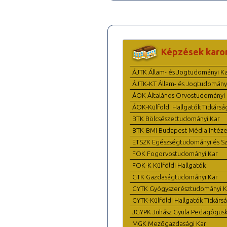
Képzések karo
ÁJTK Állam- és Jogtudományi K
ÁJTK-KT Állam- és Jogtudomány
ÁOK Általános Orvostudományi 
ÁOK-Külföldi Hallgatók Titkársá
BTK Bölcsészettudományi Kar
BTK-BMI Budapest Média Intéze
ETSZK Egészségtudományi és Szo
FOK Fogorvostudományi Kar
FOK-K Külföldi Hallgatók
GTK Gazdaságtudományi Kar
GYTK Gyógyszerésztudományi K
GYTK-Külföldi Hallgatók Titkárs
JGYPK Juhász Gyula Pedagógus
MGK Mezőgazdasági Kar