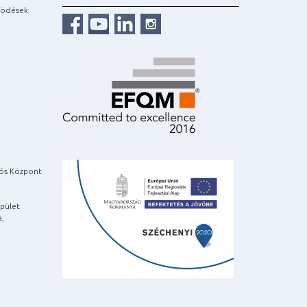
ködések
iós Központ
pület
a,