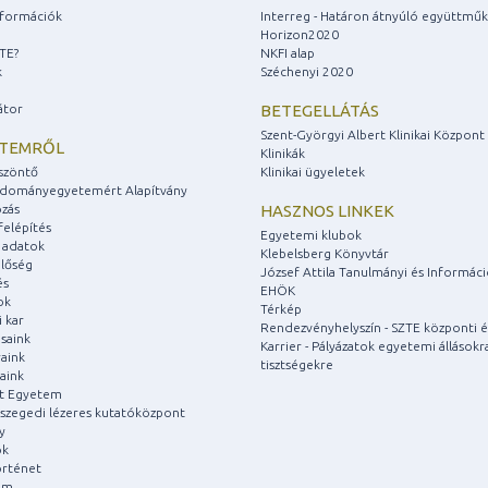
információk
Interreg - Határon átnyúló együttmű
Horizon2020
ZTE?
NKFI alap
k
Széchenyi 2020
átor
BETEGELLÁTÁS
Szent-Györgyi Albert Klinikai Központ
ETEMRŐL
Klinikák
szöntő
Klinikai ügyeletek
udományegyetemért Alapítvány
zás
HASZNOS LINKEK
felépítés
Egyetemi klubok
 adatok
Klebelsberg Könyvtár
lőség
József Attila Tanulmányi és Informác
és
EHÖK
ok
Térkép
 kar
Rendezvényhelyszín - SZTE központi é
saink
Karrier - Pályázatok egyetemi állásokr
aink
tisztségekre
aink
át Egyetem
a szegedi lézeres kutatóközpont
y
ok
rténet
um