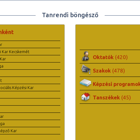
Tanrendi böngésző
nként
ar
i Kar Kecskemét
Oktatók
(420)
Kar
ga
Szakok
(478)
t
Képzési programo
ciális Képzési Kar
Tanszékek
(45)
ar
ága
képző Kar