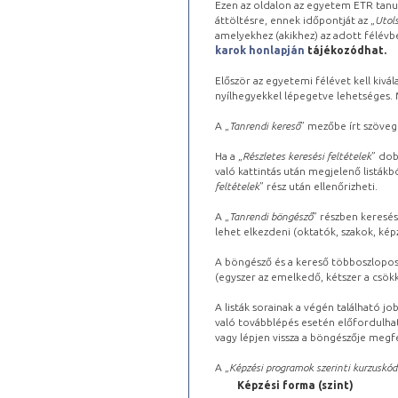
Ezen az oldalon az egyetem ETR tanu
áttöltésre, ennek időpontját az „
Utols
amelyekhez (akikhez) az adott félév
karok honlapján
tájékozódhat.
Először az egyetemi félévet kell kivála
nyílhegyekkel lépegetve lehetséges. Ma
A „
Tanrendi kereső
” mezőbe írt szöveg
Ha a „
Részletes keresési feltételek
” dob
való kattintás után megjelenő listákbó
feltételek
” rész után ellenőrizheti.
A „
Tanrendi böngésző
” részben keresés
lehet elkezdeni (oktatók, szakok, képz
A böngésző és a kereső többoszlopos 
(egyszer az emelkedő, kétszer a csök
A listák sorainak a végén található j
való továbblépés esetén előfordulhat
vagy lépjen vissza a böngészője megfe
A „
Képzési programok szerinti kurzuskód
Képzési forma (szint)