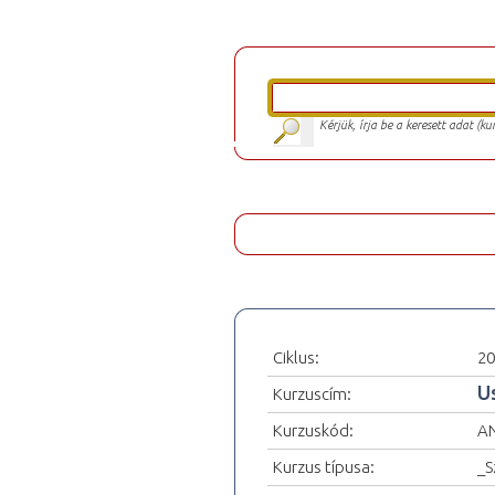
Kérjük, írja be a keresett adat (k
Ciklus:
20
U
Kurzuscím:
Kurzuskód:
A
Kurzus típusa:
_S