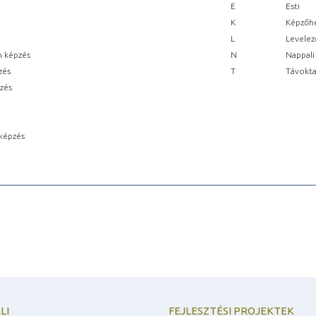
E
Esti
K
Képzőhe
L
Levelez
n képzés
N
Nappali
zés
T
Távokta
pzés
képzés
LI
FEJLESZTÉSI PROJEKTEK