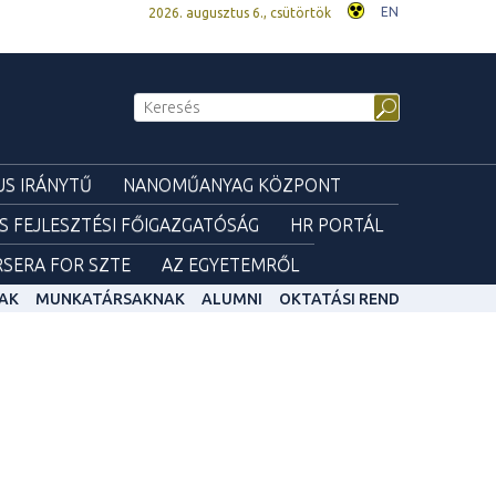
EN
2026. augusztus 6., csütörtök
S IRÁNYTŰ
NANOMŰANYAG KÖZPONT
ÉS FEJLESZTÉSI FŐIGAZGATÓSÁG
HR PORTÁL
SERA FOR SZTE
AZ EGYETEMRŐL
AK
MUNKATÁRSAKNAK
ALUMNI
OKTATÁSI REND