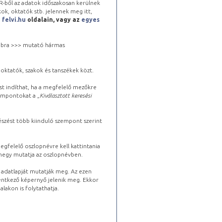
-ből az adatok időszakosan kerülnek
kok, oktatók stb. jelennek meg itt,
a
felvi.hu
oldalain, vagy az
egyes
 jobbra >>> mutató hármas
oktatók, szakok és tanszékek közt.
st indíthat, ha a megfelelő mezőkre
zempontokat a „
Kiválasztott keresési
észést több kiinduló szempont szerint
gfelelő oszlopnévre kell kattintania
lhegy mutatja az oszlopnévben.
s adatlapját mutatják meg. Az ezen
lentkező képernyő jelenik meg. Ekkor
lakon is folytathatja.