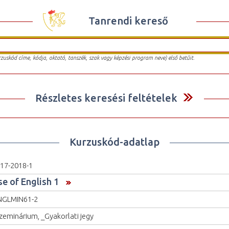
Tanrendi kereső
urzuskód címe, kódja, oktató, tanszék, szak vagy képzési program neve) első betűit.
Részletes keresési feltételek
Kurzuskód-adatlap
17-2018-1
se of English 1
NGLMIN61-2
zeminárium, _Gyakorlati jegy