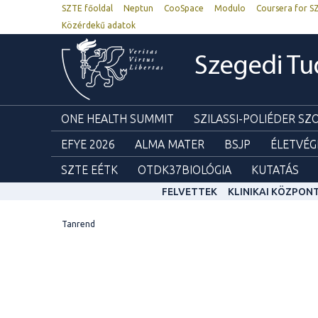
SZTE főoldal
Neptun
CooSpace
Modulo
Coursera for S
Közérdekű adatok
Szegedi T
ONE HEALTH SUMMIT
SZILASSI-POLIÉDER S
EFYE 2026
ALMA MATER
BSJP
ÉLETVÉG
SZTE EÉTK
OTDK37BIOLÓGIA
KUTATÁS
FELVETTEK
KLINIKAI KÖZPON
Tanrend