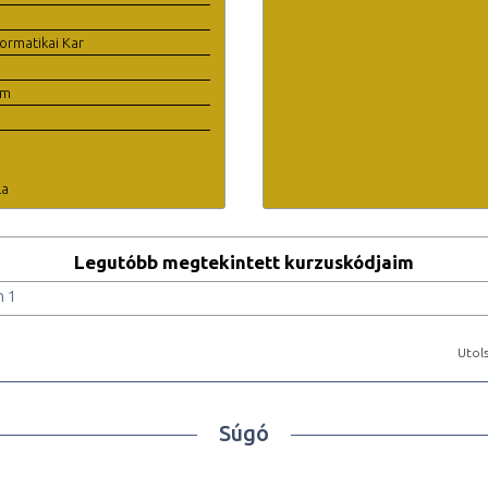
ormatikai Kar
em
la
Legutóbb megtekintett kurzuskódjaim
h 1
Utols
Súgó