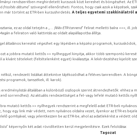
lmányi rendszerében meghirdetett kurzusok közt kereshet és böngészhet. Az ETR
ó frissítés dátuma
” szövegnél ellenőrizheti. Fontos, hogy csak azok a képzések, sza
ben már történt az ETR-ben kurzushirdetés.
A teljes egyetemi szakkínálatról 
sztania, ez az oldal tetején a „
… félév ETR-tanrend
” felirat melletti balra <<<, ill.
gán a feliraton való kattintás az oldalt alapállapotba állítja.
gel általános keresést végezhet egy lépésben a képzési programok, kurzuskódok, 
ozt a jobbra mutató kettős >> nyílheggyel kinyitja, akkor több szempontú keresé
l a kívánt tételeket (feltételenként egyet) kiválasztja. A lekérdezéshez kijelölt s
 nélkül, rendezett listákat áttekintve tájékozódhat a féléves tanrendben. A böng
ési programok, tanszékek, ill. karok).
eredménylistái általában a különböző oszlopok szerint átrendezhetők: ehhez a me
kenő sorrendhez). Az aktuális rendezettséget a fel- vagy lefelé mutató kettős nyí
obbra mutató kettős >> nyílhegyek rendszerint a megfelelő adat ETR-beli nyilváno
, hogy egy link már védett, nem nyilvános oldalra vezet, ilyenkor az ETR-es beje
lelő gombjával, vagy jelentkezzen be az ETR-be, ahol az adatlekérést a védett olda
lista
” képernyőn két adat rövidítetten kerül megjelenítésre. Ezek feloldása:
Tagozat