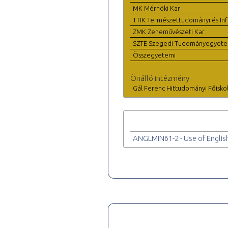
MK Mérnöki Kar
TTIK Természettudományi és Inf
ZMK Zeneművészeti Kar
SZTE Szegedi Tudományegyet
Összegyetemi
Önálló intézmény
Gál Ferenc Hittudományi Főisko
ANGLMIN61-2 - Use of Englis