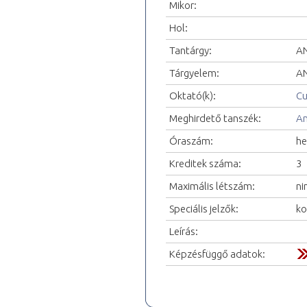
Mikor:
Hol:
Tantárgy:
AN
Tárgyelem:
AN
Oktató(k):
Cu
Meghirdető tanszék:
An
Óraszám:
he
Kreditek száma:
3
Maximális létszám:
ni
Speciális jelzők:
ko
Leírás:
Képzésfüggő adatok: