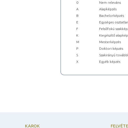
0
Nem releváns
A
Alapképzés
B
Bachelorképzés
E
Egységes osztatla
F
Felsőfokú szakkép
K
Kiegészítő alapké
M
Mesterképzés
P
Doktori képzés
S
Szakirányú tovább
X
Egyéb képzés
KAROK
FELVÉTE