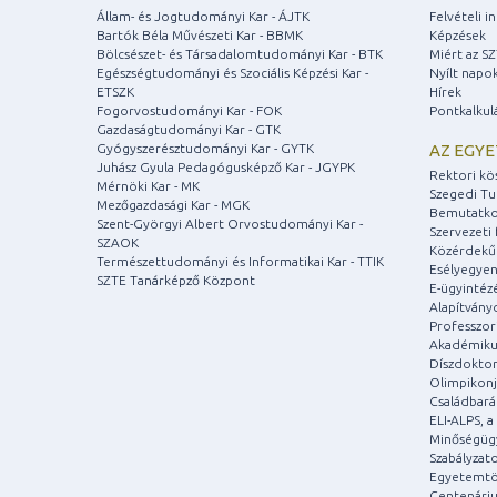
Állam- és Jogtudományi Kar - ÁJTK
Felvételi 
Bartók Béla Művészeti Kar - BBMK
Képzések
Bölcsészet- és Társadalomtudományi Kar - BTK
Miért az S
Egészségtudományi és Szociális Képzési Kar -
Nyílt napo
ETSZK
Hírek
Fogorvostudományi Kar - FOK
Pontkalkul
Gazdaságtudományi Kar - GTK
Gyógyszerésztudományi Kar - GYTK
AZ EGY
Juhász Gyula Pedagógusképző Kar - JGYPK
Rektori kö
Mérnöki Kar - MK
Szegedi T
Mezőgazdasági Kar - MGK
Bemutatko
Szent-Györgyi Albert Orvostudományi Kar -
Szervezeti 
SZAOK
Közérdekű
Természettudományi és Informatikai Kar - TTIK
Esélyegyen
SZTE Tanárképző Központ
E-ügyintéz
Alapítvány
Professzori
Akadémiku
Díszdoktor
Olimpikonj
Családbar
ELI-ALPS, 
Minőségüg
Szabályzat
Egyetemtö
Centenári