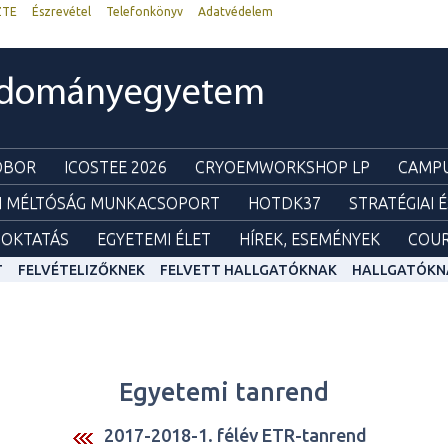
ZTE
Észrevétel
Telefonkönyv
Adatvédelem
udományegyetem
ZOBOR
ICOSTEE 2026
CRYOEMWORKSHOP LP
CAMPU
I MÉLTÓSÁG MUNKACSOPORT
HOTDK37
STRATÉGIAI 
OKTATÁS
EGYETEMI ÉLET
HÍREK, ESEMÉNYEK
COUR
T
FELVÉTELIZŐKNEK
FELVETT HALLGATÓKNAK
HALLGATÓKN
Egyetemi tanrend
2017-2018-1. félév ETR-tanrend