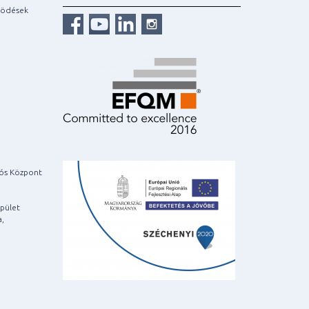
ködések
iós Központ
pület
a,