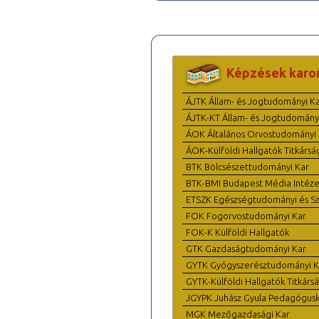
Képzések karo
ÁJTK Állam- és Jogtudományi K
ÁJTK-KT Állam- és Jogtudomány
ÁOK Általános Orvostudományi 
ÁOK-Külföldi Hallgatók Titkársá
BTK Bölcsészettudományi Kar
BTK-BMI Budapest Média Intéze
ETSZK Egészségtudományi és Szo
FOK Fogorvostudományi Kar
FOK-K Külföldi Hallgatók
GTK Gazdaságtudományi Kar
GYTK Gyógyszerésztudományi K
GYTK-Külföldi Hallgatók Titkárs
JGYPK Juhász Gyula Pedagógus
MGK Mezőgazdasági Kar