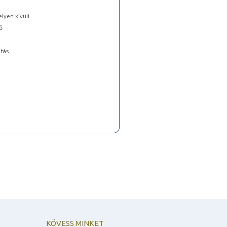
lyen kívüli
ő
tás
KÖVESS MINKET