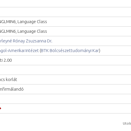
GLMIN6, Language Class
GLMIN6, Language Class
rleyné Rónay Zsuzsanna Dr.
gol-Amerikai Intézet
(
BTK Bölcsészettudományi Kar
)
ti 2.00
ncs korlát
nfirmálandó
Utols