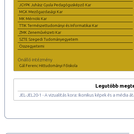
JGYPK Juhász Gyula Pedagógusképző Kar
MGK Mezőgazdasági Kar
MK Mérnöki Kar
TTIK Természettudományi és Informatikai Kar
ZMK Zeneművészeti Kar
SZTE Szegedi Tudományegyetem
Összegyetemi
Önálló intézmény
Gál Ferenc Hittudományi Főiskola
Legutóbb megte
JEL-JEL20-1 - A vizualitás kora: Ikonikus képek és a média á