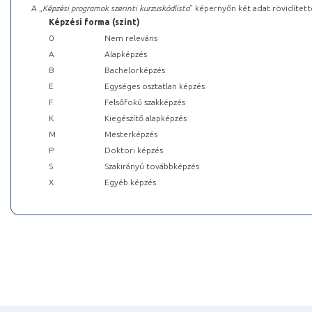
A „
Képzési programok szerinti kurzuskódlista
” képernyőn két adat rövidített
Képzési forma (szint)
0
Nem releváns
A
Alapképzés
B
Bachelorképzés
E
Egységes osztatlan képzés
F
Felsőfokú szakképzés
K
Kiegészítő alapképzés
M
Mesterképzés
P
Doktori képzés
S
Szakirányú továbbképzés
X
Egyéb képzés