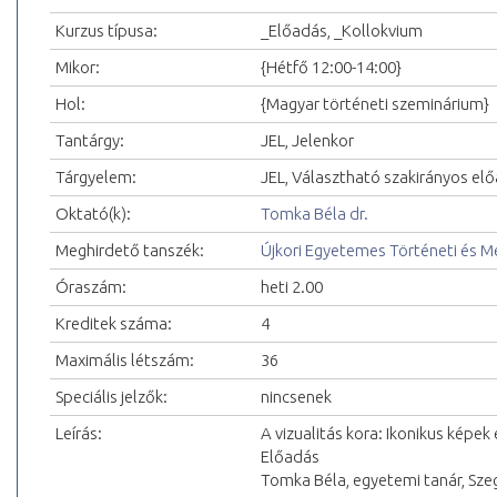
Kurzus típusa:
_Előadás, _Kollokvium
Mikor:
{Hétfő 12:00-14:00}
Hol:
{Magyar történeti szeminárium}
Tantárgy:
JEL, Jelenkor
Tárgyelem:
JEL, Választható szakirányos el
Oktató(k):
Tomka Béla dr.
Meghirdető tanszék:
Újkori Egyetemes Történeti és 
Óraszám:
heti 2.00
Kreditek száma:
4
Maximális létszám:
36
Speciális jelzők:
nincsenek
Leírás:
A vizualitás kora: Ikonikus képek
Előadás
Tomka Béla, egyetemi tanár, Sz