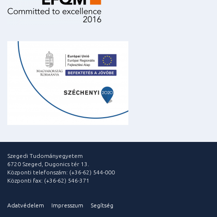
Szegedi Tudományegyetem
6720 Szeged, Dugonics tér 13.
Központi telefonszám: (+36-62) 544-000
Központi fax: (+36-62) 546-371
Adatvédelem
Impresszum
Segítség