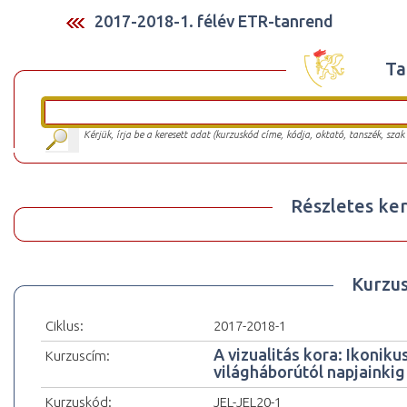
2017-2018-1. félév ETR-tanrend
Ta
Kérjük, írja be a keresett adat (kurzuskód címe, kódja, oktató, tanszék, szak
Részletes ker
Kurzu
Ciklus:
2017-2018-1
A vizualitás kora: Ikoniku
Kurzuscím:
világháborútól napjainkig
Kurzuskód:
JEL-JEL20-1