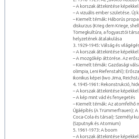
– A korszak áttekintése képekkel
– A vizuális ember születése. Új k
– Kiemelt témák: Háborús propa
diskurzus (Krieg dem Kriege, she
Tömegkultúra, a fogyasztói társa
helyzetének átalakulása
3. 1929-1945: Válság és világégé
– A korszak áttekintése képekkel
– A mozgókép áttörése. Az erősz
– Kiemelt témák: Gazdasági válsá
olimpia, Leni Riefenstahl); Erős
ikonikus képei (Iwo Jima, Reichst
4. 1945-1961: Rekonstrukció, hi
– A korszak áttekintése képekkel
– A kép mint vád és fenyegetés
– Kiemelt témák: Az atomfelhő min
Újjáépítés (A Trümmerfrauen); A
Coca-Cola és társai); Személyi 
(Szputnyik és Atomium)
5. 1961-1973: A boom
– A korszak áttekintése képekkel