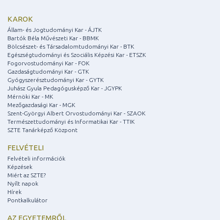
KAROK
Állam- és Jogtudományi Kar - ÁJTK
Bartók Béla Művészeti Kar - BBMK
Bölcsészet- és Társadalomtudományi Kar - BTK
Egészségtudományi és Szociális Képzési Kar - ETSZK
Fogorvostudományi Kar - FOK
Gazdaságtudományi Kar - GTK
Gyógyszerésztudományi Kar - GYTK
Juhász Gyula Pedagógusképző Kar - JGYPK
Mérnöki Kar - MK
Mezőgazdasági Kar - MGK
Szent-Györgyi Albert Orvostudományi Kar - SZAOK
Természettudományi és Informatikai Kar - TTIK
SZTE Tanárképző Központ
FELVÉTELI
Felvételi információk
Képzések
Miért az SZTE?
Nyílt napok
Hírek
Pontkalkulátor
AZ EGYETEMRŐL