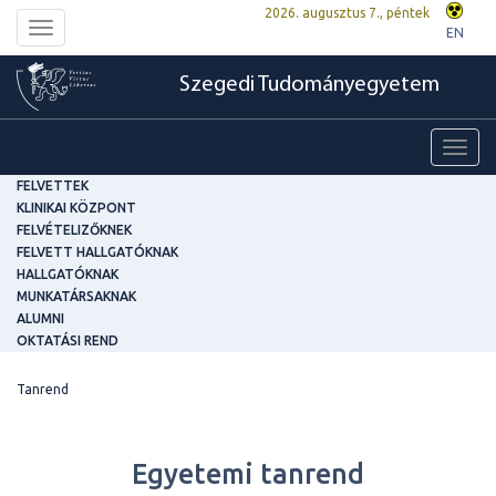
2026. augusztus 7., péntek
Toggle
EN
navigation
Szegedi Tudományegyetem
Toggl
navig
FELVETTEK
KLINIKAI KÖZPONT
FELVÉTELIZŐKNEK
FELVETT HALLGATÓKNAK
HALLGATÓKNAK
MUNKATÁRSAKNAK
ALUMNI
OKTATÁSI REND
Tanrend
Egyetemi tanrend