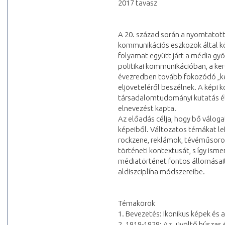
2017 tavasz
A 20. század során a nyomtatott s
kommunikációs eszközök által kö
folyamat együtt járt a média gy
politikai kommunikációban, a ke
évezredben tovább fokozódó „ké
eljöveteléről beszélnek. A képi
társadalomtudományi kutatás élén
elnevezést kapta.
Az előadás célja, hogy bő váloga
képeiből. Változatos témákat lef
rockzene, reklámok, tévéműsorok
történeti kontextusát, s így ism
médiatörténet fontos állomásait
aldiszciplína módszereibe.
Témakörök
1. Bevezetés: Ikonikus képek és 
2. 1918-1929: Az „üvöltő húszas 