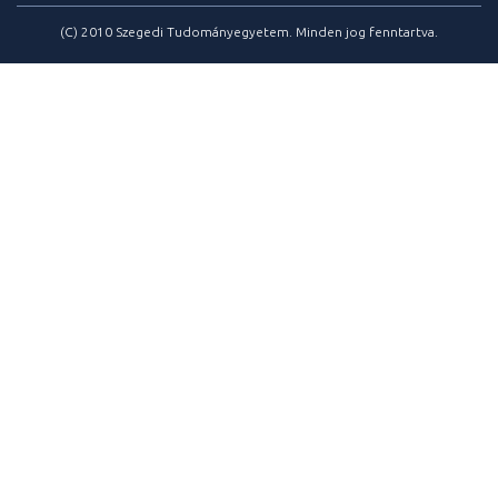
(C) 2010 Szegedi Tudományegyetem. Minden jog fenntartva.