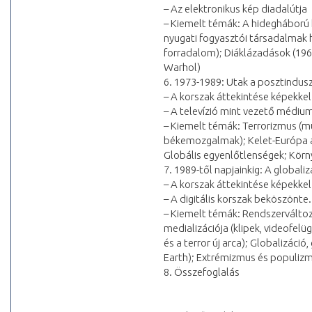
– Az elektronikus kép diadalútja
– Kiemelt témák: A hidegháború k
nyugati fogyasztói társadalmak h
forradalom); Diáklázadások (1968)
Warhol)
6. 1973-1989: Utak a posztindusz
– A korszak áttekintése képekkel
– A televízió mint vezető médiu
– Kiemelt témák: Terrorizmus (
békemozgalmak); Kelet-Európa a d
Globális egyenlőtlenségek; Körny
7. 1989-től napjainkig: A globaliz
– A korszak áttekintése képekkel
– A digitális korszak beköszönte
– Kiemelt témák: Rendszerválto
medializációja (klipek, videofelü
és a terror új arca); Globalizáci
Earth); Extrémizmus és populiz
8. Összefoglalás