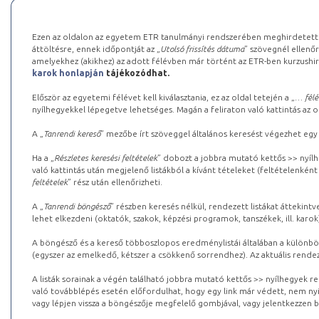
Ezen az oldalon az egyetem ETR tanulmányi rendszerében meghirdetett k
áttöltésre, ennek időpontját az „
Utolsó frissítés dátuma
” szövegnél ellenőr
amelyekhez (akikhez) az adott félévben már történt az ETR-ben kurzushi
karok honlapján
tájékozódhat.
Először az egyetemi félévet kell kiválasztania, ez az oldal tetején a „
… félé
nyílhegyekkel lépegetve lehetséges. Magán a feliraton való kattintás az old
A „
Tanrendi kereső
” mezőbe írt szöveggel általános keresést végezhet egy
Ha a „
Részletes keresési feltételek
” dobozt a jobbra mutató kettős >> nyílh
való kattintás után megjelenő listákból a kívánt tételeket (feltételenként
feltételek
” rész után ellenőrizheti.
A „
Tanrendi böngésző
” részben keresés nélkül, rendezett listákat áttekin
lehet elkezdeni (oktatók, szakok, képzési programok, tanszékek, ill. karok
A böngésző és a kereső többoszlopos eredménylistái általában a különböz
(egyszer az emelkedő, kétszer a csökkenő sorrendhez). Az aktuális rendez
A listák sorainak a végén található jobbra mutató kettős >> nyílhegyek r
való továbblépés esetén előfordulhat, hogy egy link már védett, nem nyi
vagy lépjen vissza a böngészője megfelelő gombjával, vagy jelentkezzen be