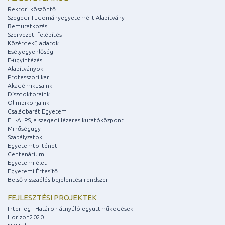
Rektori köszöntő
Szegedi Tudományegyetemért Alapítvány
Bemutatkozás
Szervezeti felépítés
Közérdekű adatok
Esélyegyenlőség
E-ügyintézés
Alapítványok
Professzori kar
Akadémikusaink
Díszdoktoraink
Olimpikonjaink
Családbarát Egyetem
ELI-ALPS, a szegedi lézeres kutatóközpont
Minőségügy
Szabályzatok
Egyetemtörténet
Centenárium
Egyetemi élet
Egyetemi Értesítő
Belső visszaélés-bejelentési rendszer
FEJLESZTÉSI PROJEKTEK
Interreg - Határon átnyúló együttműködések
Horizon2020