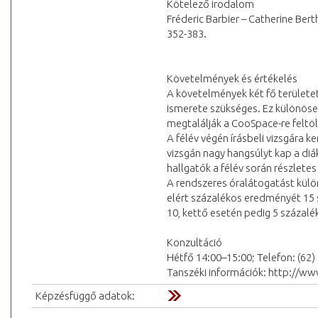
Kötelező irodalom
Fréderic Barbier – Catherine Bert
352-383.
Követelmények és értékelés
A követelmények két fő területet
ismerete szükséges. Ez különöse
megtalálják a CooSpace-re feltölt
A félév végén írásbeli vizsgára k
vizsgán nagy hangsúlyt kap a diá
hallgatók a félév során részlete
A rendszeres óralátogatást külön 
elért százalékos eredményét 15 
10, kettő esetén pedig 5 százalé
Konzultáció
Hétfő 14:00–15:00; Telefon: (62
Tanszéki információk: http://ww
Képzésfüggő adatok: