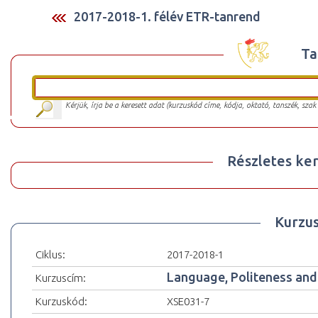
2017-2018-1. félév ETR-tanrend
Ta
Kérjük, írja be a keresett adat (kurzuskód címe, kódja, oktató, tanszék, szak
Részletes ker
Kurzu
Ciklus:
2017-2018-1
Language, Politeness and
Kurzuscím:
Kurzuskód:
XSE031-7