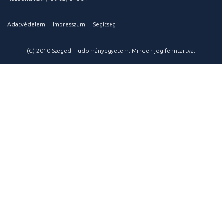
Adatvédelem
Impresszum
Segítség
(C) 2010 Szegedi Tudományegyetem. Minden jog fenntartva.