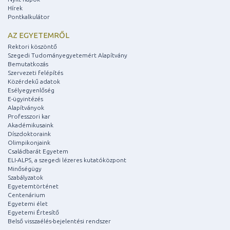
Hírek
Pontkalkulátor
AZ EGYETEMRŐL
Rektori köszöntő
Szegedi Tudományegyetemért Alapítvány
Bemutatkozás
Szervezeti felépítés
Közérdekű adatok
Esélyegyenlőség
E-ügyintézés
Alapítványok
Professzori kar
Akadémikusaink
Díszdoktoraink
Olimpikonjaink
Családbarát Egyetem
ELI-ALPS, a szegedi lézeres kutatóközpont
Minőségügy
Szabályzatok
Egyetemtörténet
Centenárium
Egyetemi élet
Egyetemi Értesítő
Belső visszaélés-bejelentési rendszer