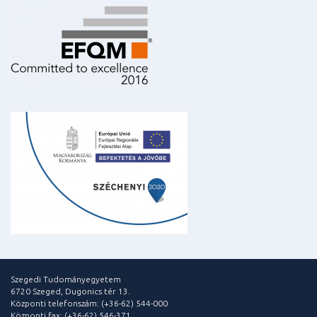
Szegedi Tudományegyetem
6720 Szeged, Dugonics tér 13.
Központi telefonszám: (+36-62) 544-000
Központi fax: (+36-62) 546-371