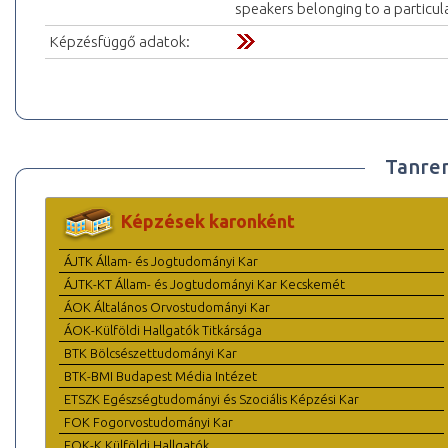
speakers belonging to a particul
Képzésfüggő adatok:
Tanre
Képzések karonként
ÁJTK Állam- és Jogtudományi Kar
ÁJTK-KT Állam- és Jogtudományi Kar Kecskemét
ÁOK Általános Orvostudományi Kar
ÁOK-Külföldi Hallgatók Titkársága
BTK Bölcsészettudományi Kar
BTK-BMI Budapest Média Intézet
ETSZK Egészségtudományi és Szociális Képzési Kar
FOK Fogorvostudományi Kar
FOK-K Külföldi Hallgatók