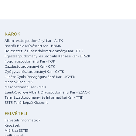
KAROK
Állam- és Jogtudományi Kar - ÁJTK
Bartók Béla Művészeti Kar - BBMK
Bölcsészet- és Társadalomtudományi Kar - BTK
Egészségtudományi és Szociális Képzési Kar - ETSZK
Fogorvostudományi Kar - FOK
Gazdaságtudományi Kar - GTK
Gyógyszerésztudományi Kar - GYTK
Juhász Gyula Pedagógusképző Kar - JGYPK
Mérnöki Kar - MK
Mezőgazdasági Kar - MGK
Szent-Györgyi Albert Orvostudományi Kar - SZAOK
Természettudományi és Informatikai Kar - TTIK
SZTE Tanárképző Központ
FELVÉTELI
Felvételi információk
Képzések
Miért az SZTE?
Nyílt napok