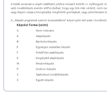
A listák sorainak a végén található jobbra mutató kettős >> nyílhegyek r
való továbblépés esetén előfordulhat, hogy egy link már védett, nem nyi
vagy lépjen vissza a böngészője megfelelő gombjával, vagy jelentkezzen be
A „
Képzési programok szerinti kurzuskódlista
” képernyőn két adat rövidített
Képzési forma (szint)
0
Nem releváns
A
Alapképzés
B
Bachelorképzés
E
Egységes osztatlan képzés
F
Felsőfokú szakképzés
K
Kiegészítő alapképzés
M
Mesterképzés
P
Doktori képzés
S
Szakirányú továbbképzés
X
Egyéb képzés