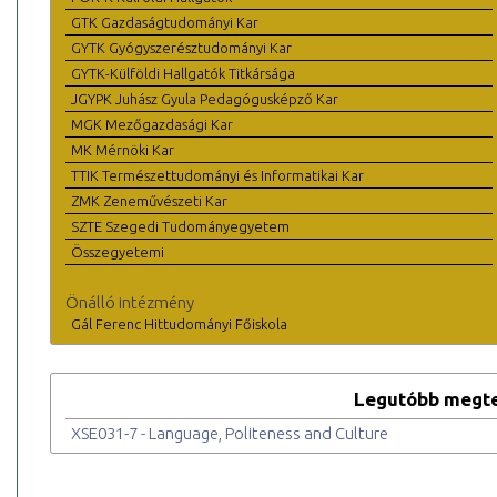
GTK Gazdaságtudományi Kar
GYTK Gyógyszerésztudományi Kar
GYTK-Külföldi Hallgatók Titkársága
JGYPK Juhász Gyula Pedagógusképző Kar
MGK Mezőgazdasági Kar
MK Mérnöki Kar
TTIK Természettudományi és Informatikai Kar
ZMK Zeneművészeti Kar
SZTE Szegedi Tudományegyetem
Összegyetemi
Önálló intézmény
Gál Ferenc Hittudományi Főiskola
Legutóbb megte
XSE031-7 - Language, Politeness and Culture