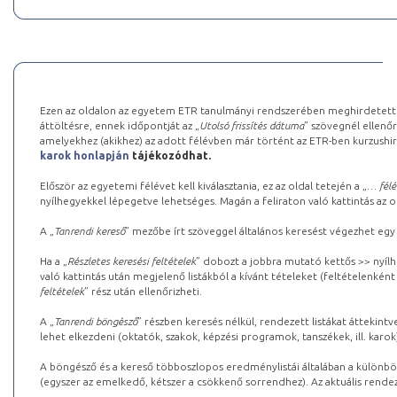
Ezen az oldalon az egyetem ETR tanulmányi rendszerében meghirdetett k
áttöltésre, ennek időpontját az „
Utolsó frissítés dátuma
” szövegnél ellenőr
amelyekhez (akikhez) az adott félévben már történt az ETR-ben kurzushi
karok honlapján
tájékozódhat.
Először az egyetemi félévet kell kiválasztania, ez az oldal tetején a „
… félé
nyílhegyekkel lépegetve lehetséges. Magán a feliraton való kattintás az old
A „
Tanrendi kereső
” mezőbe írt szöveggel általános keresést végezhet egy
Ha a „
Részletes keresési feltételek
” dobozt a jobbra mutató kettős >> nyílh
való kattintás után megjelenő listákból a kívánt tételeket (feltételenként
feltételek
” rész után ellenőrizheti.
A „
Tanrendi böngésző
” részben keresés nélkül, rendezett listákat áttekin
lehet elkezdeni (oktatók, szakok, képzési programok, tanszékek, ill. karok
A böngésző és a kereső többoszlopos eredménylistái általában a különböz
(egyszer az emelkedő, kétszer a csökkenő sorrendhez). Az aktuális rendez