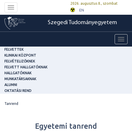
2026. augusztus 8., szombat
Toggle
EN
navigation
Szegedi Tudományegyetem
Toggl
navig
FELVETTEK
KLINIKAI KÖZPONT
FELVÉTELIZŐKNEK
FELVETT HALLGATÓKNAK
HALLGATÓKNAK
MUNKATÁRSAKNAK
ALUMNI
OKTATÁSI REND
Tanrend
Egyetemi tanrend