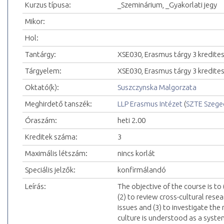
Kurzus típusa:
_Szeminárium, _Gyakorlati jegy
Mikor:
Hol:
Tantárgy:
XSE030, Erasmus tárgy 3 kredite
Tárgyelem:
XSE030, Erasmus tárgy 3 kredite
Oktató(k):
Suszczynska Malgorzata
Meghirdető tanszék:
LLP Erasmus Intézet
(
SZTE Szeg
Óraszám:
heti 2.00
Kreditek száma:
3
Maximális létszám:
nincs korlát
Speciális jelzők:
konfirmálandó
Leírás:
The objective of the course is to
(2) to review cross-cultural rese
issues and (3) to investigate the
culture is understood as a system