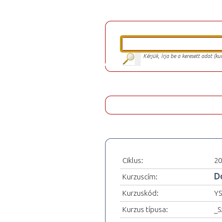
Kérjük, írja be a keresett adat (k
Ciklus:
20
D
Kurzuscím:
Kurzuskód:
YS
Kurzus típusa:
_S