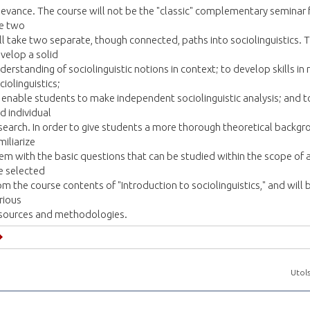
levance. The course will not be the "classic" complementary seminar f
e two
ll take two separate, though connected, paths into sociolinguistics. 
velop a solid
derstanding of sociolinguistic notions in context; to develop skills in r
ciolinguistics;
 enable students to make independent sociolinguistic analysis; and t
d individual
search. In order to give students a more thorough theoretical backg
miliarize
em with the basic questions that can be studied within the scope of a 
e selected
om the course contents of "Introduction to sociolinguistics," and will b
rious
sources and methodologies.
Utols