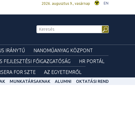
EN
2026. augusztus 9., vasárnap
S IRÁNYTŰ
NANOMŰANYAG KÖZPONT
ÉS FEJLESZTÉSI FŐIGAZGATÓSÁG
HR PORTÁL
SERA FOR SZTE
AZ EGYETEMRŐL
AK
MUNKATÁRSAKNAK
ALUMNI
OKTATÁSI REND