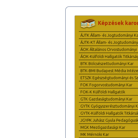
Képzések karo
ÁJTK Állam- és Jogtudományi K
ÁJTK-KT Állam- és Jogtudomány
ÁOK Általános Orvostudományi 
ÁOK-Külföldi Hallgatók Titkársá
BTK Bölcsészettudományi Kar
BTK-BMI Budapest Média Intéze
ETSZK Egészségtudományi és Szo
FOK Fogorvostudományi Kar
FOK-K Külföldi Hallgatók
GTK Gazdaságtudományi Kar
GYTK Gyógyszerésztudományi K
GYTK-Külföldi Hallgatók Titkárs
JGYPK Juhász Gyula Pedagógus
MGK Mezőgazdasági Kar
MK Mérnöki Kar