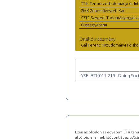
TTIK Természettudományi és Inf
ZMK Zeneművészeti Kar
SZTE Szegedi Tudományegyet
Összegyetemi
Önálló intézmény
Gál Ferenc Hittudományi Főisko
YSE_BTK011-219 - Doing Socio
Ezen az oldalon az egyetem ETR tanu
áttöltésre, ennek időpontját az „
Utols