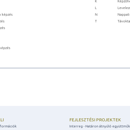
K
Képzőhe
L
Levelez
n képzés
N
Nappali
zés
T
Távokta
pzés
képzés
LI
FEJLESZTÉSI PROJEKTEK
információk
Interreg - Határon átnyúló együttmű