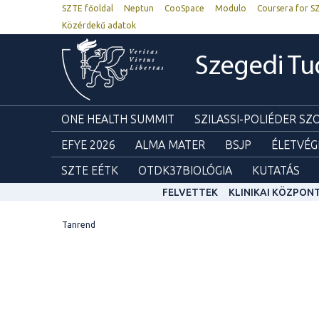
SZTE főoldal
Neptun
CooSpace
Modulo
Coursera for S
Közérdekű adatok
Szegedi T
ONE HEALTH SUMMIT
SZILASSI-POLIÉDER S
EFYE 2026
ALMA MATER
BSJP
ÉLETVÉG
SZTE EÉTK
OTDK37BIOLÓGIA
KUTATÁS
FELVETTEK
KLINIKAI KÖZPON
Tanrend