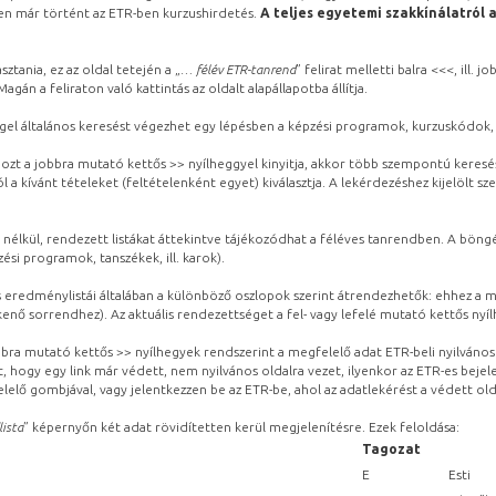
ben már történt az ETR-ben kurzushirdetés.
A teljes egyetemi szakkínálatról 
sztania, ez az oldal tetején a „
… félév ETR-tanrend
” felirat melletti balra <<<, ill.
gán a feliraton való kattintás az oldalt alapállapotba állítja.
gel általános keresést végezhet egy lépésben a képzési programok, kurzuskódok, 
ozt a jobbra mutató kettős >> nyílheggyel kinyitja, akkor több szempontú keresé
l a kívánt tételeket (feltételenként egyet) kiválasztja. A lekérdezéshez kijelölt s
 nélkül, rendezett listákat áttekintve tájékozódhat a féléves tanrendben. A böng
ési programok, tanszékek, ill. karok).
eredménylistái általában a különböző oszlopok szerint átrendezhetők: ehhez a me
kenő sorrendhez). Az aktuális rendezettséget a fel- vagy lefelé mutató kettős nyí
obbra mutató kettős >> nyílhegyek rendszerint a megfelelő adat ETR-beli nyilváno
, hogy egy link már védett, nem nyilvános oldalra vezet, ilyenkor az ETR-es beje
lelő gombjával, vagy jelentkezzen be az ETR-be, ahol az adatlekérést a védett olda
lista
” képernyőn két adat rövidítetten kerül megjelenítésre. Ezek feloldása:
Tagozat
E
Esti