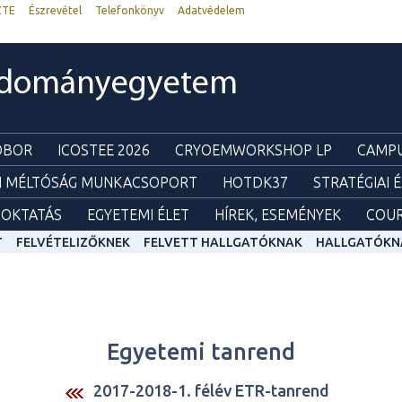
ZTE
Észrevétel
Telefonkönyv
Adatvédelem
udományegyetem
ZOBOR
ICOSTEE 2026
CRYOEMWORKSHOP LP
CAMPU
I MÉLTÓSÁG MUNKACSOPORT
HOTDK37
STRATÉGIAI 
OKTATÁS
EGYETEMI ÉLET
HÍREK, ESEMÉNYEK
COUR
T
FELVÉTELIZŐKNEK
FELVETT HALLGATÓKNAK
HALLGATÓKN
Egyetemi tanrend
2017-2018-1. félév ETR-tanrend