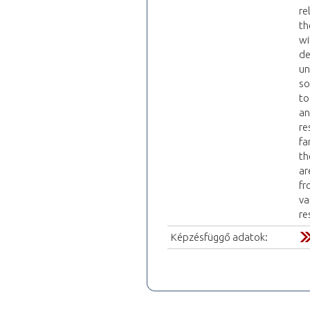
re
th
wi
de
un
so
to
an
re
fa
th
ar
fr
va
re
Képzésfüggő adatok: