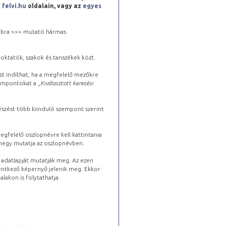
a
felvi.hu
oldalain, vagy az
egyes
 jobbra >>> mutató hármas
oktatók, szakok és tanszékek közt.
st indíthat, ha a megfelelő mezőkre
zempontokat a „
Kiválasztott keresési
észést több kiinduló szempont szerint
gfelelő oszlopnévre kell kattintania
lhegy mutatja az oszlopnévben.
s adatlapját mutatják meg. Az ezen
lentkező képernyő jelenik meg. Ekkor
lakon is folytathatja.