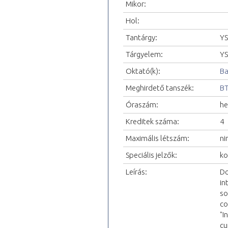
Mikor:
Hol:
Tantárgy:
YS
Tárgyelem:
YS
Oktató(k):
Ba
Meghirdető tanszék:
BT
Óraszám:
he
Kreditek száma:
4
Maximális létszám:
ni
Speciális jelzők:
ko
Leírás:
Do
in
so
co
"I
cu