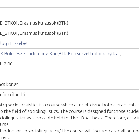
E_BTK01, Erasmus kurzusok (BTK)
E_BTK01, Erasmus kurzusok (BTK)
logh Erzsébet
K Bölcsészettudományi Kar
(
BTK Bölcsészettudományi Kar
)
ti 2.00
ncs korlát
nfirmálandó
ing sociolinguistics is a course which aims at giving both a practical a
to the field of sociolinguistics. The course is designed for those stu
ciolinguistics as a possible field for their B.A. thesis. Therefore, draw
urse
ntroduction to sociolinguistics," the course will focus on a small numbe
rrent