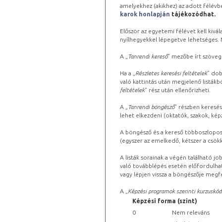
amelyekhez (akikhez) az adott félév
karok honlapján
tájékozódhat.
Először az egyetemi félévet kell kivála
nyílhegyekkel lépegetve lehetséges. Ma
A „
Tanrendi kereső
” mezőbe írt szöveg
Ha a „
Részletes keresési feltételek
” dob
való kattintás után megjelenő listákbó
feltételek
” rész után ellenőrizheti.
A „
Tanrendi böngésző
” részben keresés
lehet elkezdeni (oktatók, szakok, képz
A böngésző és a kereső többoszlopos 
(egyszer az emelkedő, kétszer a csök
A listák sorainak a végén található j
való továbblépés esetén előfordulhat
vagy lépjen vissza a böngészője megfe
A „
Képzési programok szerinti kurzuskód
Képzési forma (szint)
0
Nem releváns