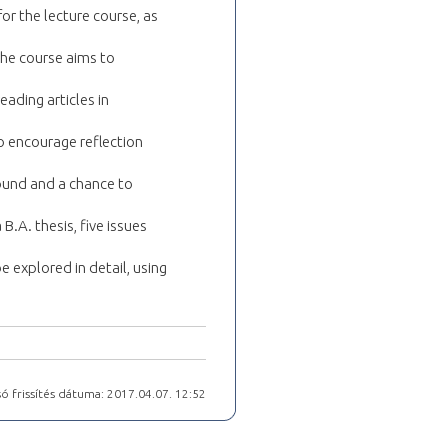
or the lecture course, as
The course aims to
eading articles in
o encourage reflection
round and a chance to
B.A. thesis, five issues
e explored in detail, using
ó frissítés dátuma: 2017.04.07. 12:52