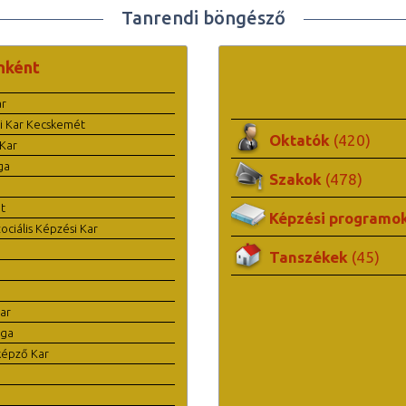
Tanrendi böngésző
nként
ar
i Kar Kecskemét
Oktatók
(420)
Kar
ga
Szakok
(478)
t
Képzési programo
ciális Képzési Kar
Tanszékek
(45)
ar
ága
képző Kar