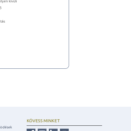
lyen kívüli
ő
tás
KÖVESS MINKET
ködések