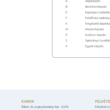
A
Alapképzés
B
Bachelorképzés
E
Egységes osztatla
F
Felsőfokú szakkép
K
Kiegészítő alapké
M
Mesterképzés
P
Doktori képzés
S
Szakirányú tovább
X
Egyéb képzés
KAROK
FELVÉTE
Állam- és Jogtudományi Kar - ÁJTK
Felvételi 