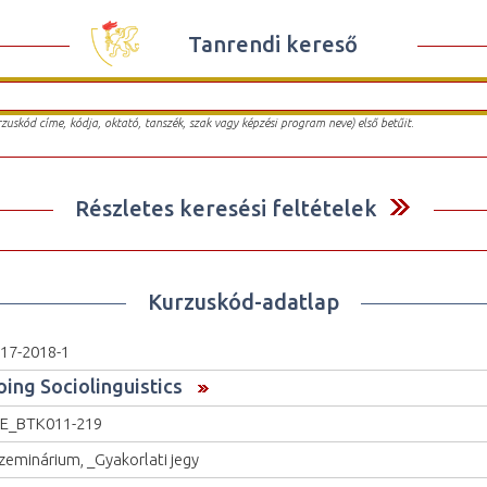
Tanrendi kereső
urzuskód címe, kódja, oktató, tanszék, szak vagy képzési program neve) első betűit.
Részletes keresési feltételek
Kurzuskód-adatlap
17-2018-1
oing Sociolinguistics
E_BTK011-219
zeminárium, _Gyakorlati jegy