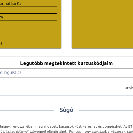
ormatikai Kar
em
la
Legutóbb megtekintett kurzuskódjaim
linguistics
Utols
Súgó
lmányi rendszerében meghirdetett kurzusok közt kereshet és böngészhet. Az ETR
ó frissítés dátuma
” szövegnél ellenőrizheti. Fontos, hogy csak azok a képzések, sza