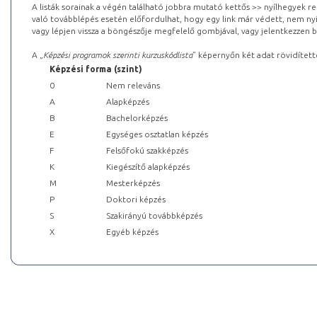
A listák sorainak a végén található jobbra mutató kettős >> nyílhegyek r
való továbblépés esetén előfordulhat, hogy egy link már védett, nem nyi
vagy lépjen vissza a böngészője megfelelő gombjával, vagy jelentkezzen be
A „
Képzési programok szerinti kurzuskódlista
” képernyőn két adat rövidített
Képzési forma (szint)
0
Nem releváns
A
Alapképzés
B
Bachelorképzés
E
Egységes osztatlan képzés
F
Felsőfokú szakképzés
K
Kiegészítő alapképzés
M
Mesterképzés
P
Doktori képzés
S
Szakirányú továbbképzés
X
Egyéb képzés