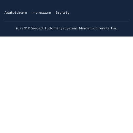
Adatvédelem
Impresszum
Segítség
(C) 2010 Szegedi Tudományegyetem. Minden jog fenntartva.