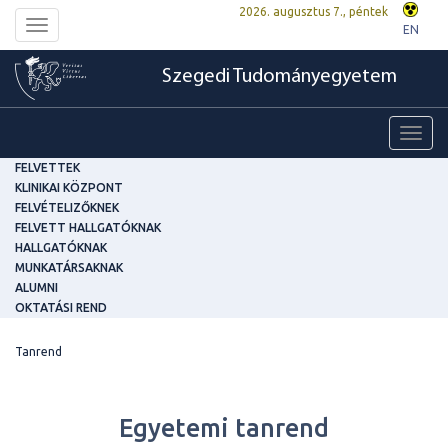
2026. augusztus 7., péntek
Toggle
EN
navigation
Szegedi Tudományegyetem
Toggl
navig
FELVETTEK
KLINIKAI KÖZPONT
FELVÉTELIZŐKNEK
FELVETT HALLGATÓKNAK
HALLGATÓKNAK
MUNKATÁRSAKNAK
ALUMNI
OKTATÁSI REND
Tanrend
Egyetemi tanrend