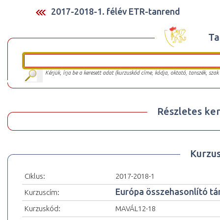
2017-2018-1. félév ETR-tanrend
Ta
Kérjük, írja be a keresett adat (kurzuskód címe, kódja, oktató, tanszék, szak
Részletes ker
Kurzu
Ciklus:
2017-2018-1
Európa összehasonlító tá
Kurzuscím:
Kurzuskód:
MAVÁL12-18