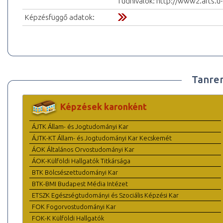
Tudnivalók: http://www2.arts.u
Képzésfüggő adatok:
Tanre
Képzések karonként
ÁJTK Állam- és Jogtudományi Kar
ÁJTK-KT Állam- és Jogtudományi Kar Kecskemét
ÁOK Általános Orvostudományi Kar
ÁOK-Külföldi Hallgatók Titkársága
BTK Bölcsészettudományi Kar
BTK-BMI Budapest Média Intézet
ETSZK Egészségtudományi és Szociális Képzési Kar
FOK Fogorvostudományi Kar
FOK-K Külföldi Hallgatók