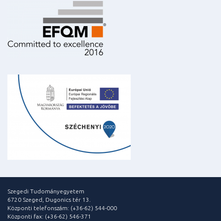
Szegedi Tudományegyetem
6720 Szeged, Dugonics tér 13.
Központi telefonszám: (+36-62) 544-000
Központi fax: (+36-62) 546-371