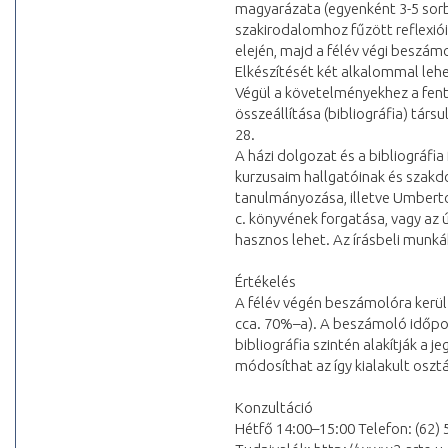
magyarázata (egyenként 3-5 sorb
szakirodalomhoz fűzött reflexiói 
elején, majd a félév végi beszámo
Elkészítését két alkalommal lehe
Végül a követelményekhez a fen
összeállítása (bibliográfia) társ
28.
A házi dolgozat és a bibliográfi
kurzusaim hallgatóinak és szakdo
tanulmányozása, illetve Umberto
c. könyvének forgatása, vagy az
hasznos lehet. Az írásbeli munká
Értékelés
A félév végén beszámolóra kerül 
cca. 70%–a). A beszámoló időpon
bibliográfia szintén alakítják a j
módosíthat az így kialakult oszt
Konzultáció
Hétfő 14:00–15:00 Telefon: (62)