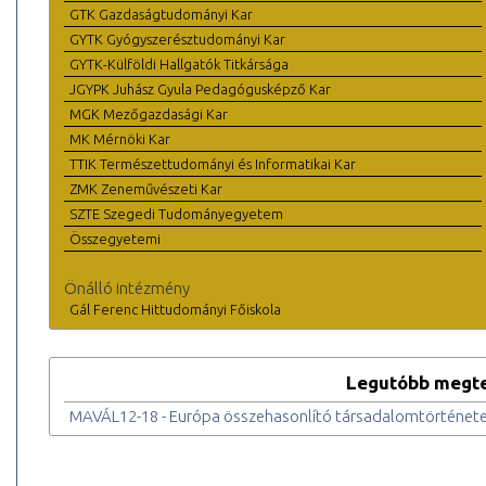
GTK Gazdaságtudományi Kar
GYTK Gyógyszerésztudományi Kar
GYTK-Külföldi Hallgatók Titkársága
JGYPK Juhász Gyula Pedagógusképző Kar
MGK Mezőgazdasági Kar
MK Mérnöki Kar
TTIK Természettudományi és Informatikai Kar
ZMK Zeneművészeti Kar
SZTE Szegedi Tudományegyetem
Összegyetemi
Önálló intézmény
Gál Ferenc Hittudományi Főiskola
Legutóbb megte
MAVÁL12-18 - Európa összehasonlító társadalomtörténete