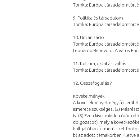
Tomka: Európa társadalomtörténe
9. Politika és társadalom
Tomka: Európa társadalomtörténe
10. Urbanizáció
Tomka: Európa társadalomtörténe
Leonardo Benevolo: A város Euró
11. Kultúra, oktatás, vallás
Tomka: Európa társadalomtörténe
12. Összefoglalás ?
Követelmények
A követelmények négy fő területe
ismerete szükséges. (2) Másrész
is. (3) Ezen kívül minden órára el
dolgozatot), mely a következők
hallgatóban felmerült két fontos
b) az adott témakörben, illetve 