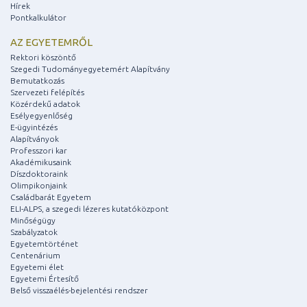
Hírek
Pontkalkulátor
AZ EGYETEMRŐL
Rektori köszöntő
Szegedi Tudományegyetemért Alapítvány
Bemutatkozás
Szervezeti felépítés
Közérdekű adatok
Esélyegyenlőség
E-ügyintézés
Alapítványok
Professzori kar
Akadémikusaink
Díszdoktoraink
Olimpikonjaink
Családbarát Egyetem
ELI-ALPS, a szegedi lézeres kutatóközpont
Minőségügy
Szabályzatok
Egyetemtörténet
Centenárium
Egyetemi élet
Egyetemi Értesítő
Belső visszaélés-bejelentési rendszer