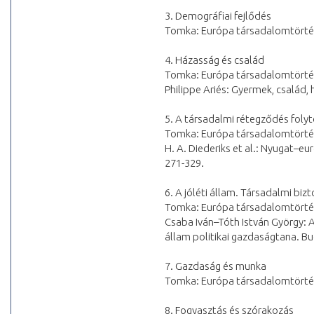
3. Demográfiai fejlődés
Tomka: Európa társadalomtörténe
4. Házasság és család
Tomka: Európa társadalomtörténe
Philippe Ariés: Gyermek, család,
5. A társadalmi rétegződés foly
Tomka: Európa társadalomtörténe
H. A. Diederiks et al.: Nyugat–e
271-329.
6. A jóléti állam. Társadalmi biz
Tomka: Európa társadalomtörténe
Csaba Iván–Tóth István György: A j
állam politikai gazdaságtana. Bud
7. Gazdaság és munka
Tomka: Európa társadalomtörténe
8. Fogyasztás és szórakozás