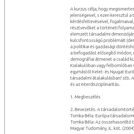
A kurzus célja, hogy megismert
jelenségeivel, s ezen keresztül 
kérdésfeltevéseivel, fogalmaival
résztvevőket a történeti folyam
elemzett társadalmi dimenziójá
kulcsfontosságú problémáit (demo
a politikai és gazdasági döntésho
a befogadást elősegítő módon, o
demográfiai átmenet a család kü
Kialakulóban vagy felbomlóban v
egymástól Kelet- és Nyugat-Európa
társadalmi átalakulásban? stb. 
és az interdiszciplinaritás.
1. Megbeszélés
2. Bevezetés. A társadalomtörté
Tomka Béla: Európa társadalomtö
Tomka Béla: Az összehasonlító t
Magyar Tudomány, IL. köt. (2004