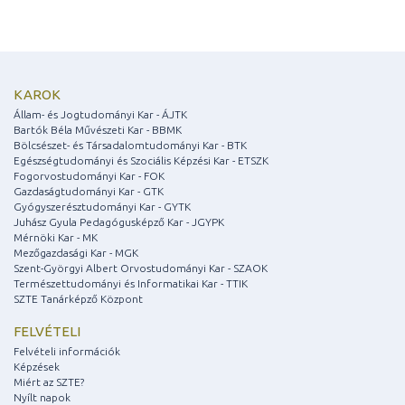
KAROK
Állam- és Jogtudományi Kar - ÁJTK
Bartók Béla Művészeti Kar - BBMK
Bölcsészet- és Társadalomtudományi Kar - BTK
Egészségtudományi és Szociális Képzési Kar - ETSZK
Fogorvostudományi Kar - FOK
Gazdaságtudományi Kar - GTK
Gyógyszerésztudományi Kar - GYTK
Juhász Gyula Pedagógusképző Kar - JGYPK
Mérnöki Kar - MK
Mezőgazdasági Kar - MGK
Szent-Györgyi Albert Orvostudományi Kar - SZAOK
Természettudományi és Informatikai Kar - TTIK
SZTE Tanárképző Központ
FELVÉTELI
Felvételi információk
Képzések
Miért az SZTE?
Nyílt napok