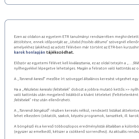
Ezen az oldalon az egyetem ETR tanulmányi rendszerében meghirdetett k
áttöltésre, ennek időpontját az „
Utolsó frissítés dátuma
” szövegnél ellenőr
amelyekhez (akikhez) az adott félévben már történt az ETR-ben kurzushi
karok honlapján
tájékozódhat.
Először az egyetemi félévet kell kiválasztania, ez az oldal tetején a „
… félé
nyílhegyekkel lépegetve lehetséges. Magán a feliraton való kattintás az old
A „
Tanrendi kereső
” mezőbe írt szöveggel általános keresést végezhet egy
Ha a „
Részletes keresési feltételek
” dobozt a jobbra mutató kettős >> nyílh
való kattintás után megjelenő listákból a kívánt tételeket (feltételenként
feltételek
” rész után ellenőrizheti.
A „
Tanrendi böngésző
” részben keresés nélkül, rendezett listákat áttekin
lehet elkezdeni (oktatók, szakok, képzési programok, tanszékek, ill. karok
A böngésző és a kereső többoszlopos eredménylistái általában a különböz
(egyszer az emelkedő, kétszer a csökkenő sorrendhez). Az aktuális rendez