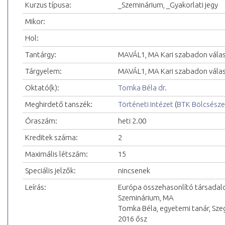
Kurzus típusa:
_Szeminárium, _Gyakorlati jegy
Mikor:
Hol:
Tantárgy:
MAVÁL1, MA Kari szabadon vála
Tárgyelem:
MAVÁL1, MA Kari szabadon vála
Oktató(k):
Tomka Béla dr.
Meghirdető tanszék:
Történeti Intézet
(
BTK Bölcsésze
Óraszám:
heti 2.00
Kreditek száma:
2
Maximális létszám:
15
Speciális jelzők:
nincsenek
Leírás:
Európa összehasonlító társadal
Szeminárium, MA
Tomka Béla, egyetemi tanár, Sz
2016 ősz