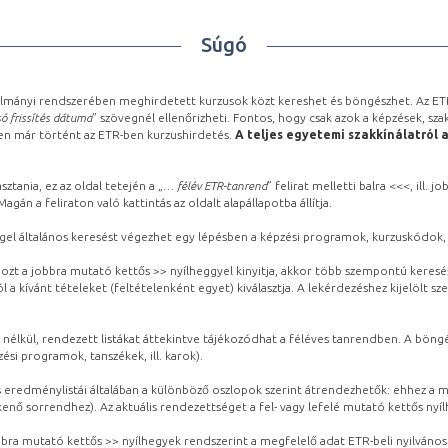
Súgó
lmányi rendszerében meghirdetett kurzusok közt kereshet és böngészhet. Az ETR
ó frissítés dátuma
” szövegnél ellenőrizheti. Fontos, hogy csak azok a képzések, sza
ben már történt az ETR-ben kurzushirdetés.
A teljes egyetemi szakkínálatról 
sztania, ez az oldal tetején a „
… félév ETR-tanrend
” felirat melletti balra <<<, ill.
gán a feliraton való kattintás az oldalt alapállapotba állítja.
gel általános keresést végezhet egy lépésben a képzési programok, kurzuskódok, 
ozt a jobbra mutató kettős >> nyílheggyel kinyitja, akkor több szempontú keresé
l a kívánt tételeket (feltételenként egyet) kiválasztja. A lekérdezéshez kijelölt s
 nélkül, rendezett listákat áttekintve tájékozódhat a féléves tanrendben. A böng
ési programok, tanszékek, ill. karok).
eredménylistái általában a különböző oszlopok szerint átrendezhetők: ehhez a me
kenő sorrendhez). Az aktuális rendezettséget a fel- vagy lefelé mutató kettős nyí
obbra mutató kettős >> nyílhegyek rendszerint a megfelelő adat ETR-beli nyilváno