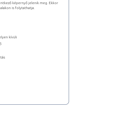
lentkező képernyő jelenik meg. Ekkor
lakon is folytathatja.
lyen kívüli
ő
tás