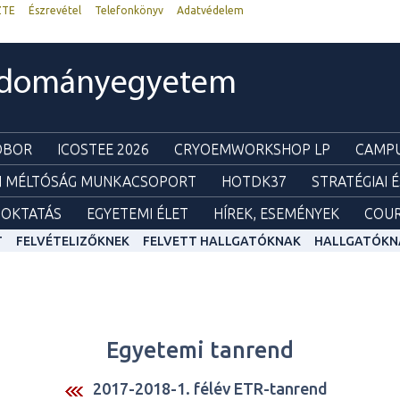
ZTE
Észrevétel
Telefonkönyv
Adatvédelem
udományegyetem
ZOBOR
ICOSTEE 2026
CRYOEMWORKSHOP LP
CAMPU
I MÉLTÓSÁG MUNKACSOPORT
HOTDK37
STRATÉGIAI 
OKTATÁS
EGYETEMI ÉLET
HÍREK, ESEMÉNYEK
COUR
T
FELVÉTELIZŐKNEK
FELVETT HALLGATÓKNAK
HALLGATÓKN
Egyetemi tanrend
2017-2018-1. félév ETR-tanrend