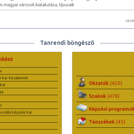
 A magyar városok kialakulása, típusaik
Utols
Tanrendi böngésző
nként
ar
i Kar Kecskemét
Oktatók
(420)
Kar
ga
Szakok
(478)
t
Képzési programo
ciális Képzési Kar
Tanszékek
(45)