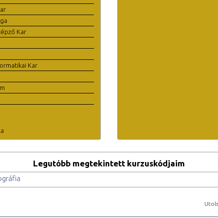
ar
ága
képző Kar
ormatikai Kar
em
la
Legutóbb megtekintett kurzuskódjaim
ográfia
Utols