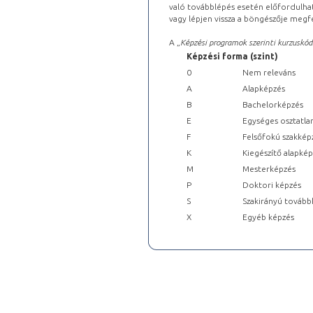
való továbblépés esetén előfordulhat
vagy lépjen vissza a böngészője megfe
A „
Képzési programok szerinti kurzuskód
Képzési forma (szint)
0
Nem releváns
A
Alapképzés
B
Bachelorképzés
E
Egységes osztatla
F
Felsőfokú szakkép
K
Kiegészítő alapké
M
Mesterképzés
P
Doktori képzés
S
Szakirányú tovább
X
Egyéb képzés