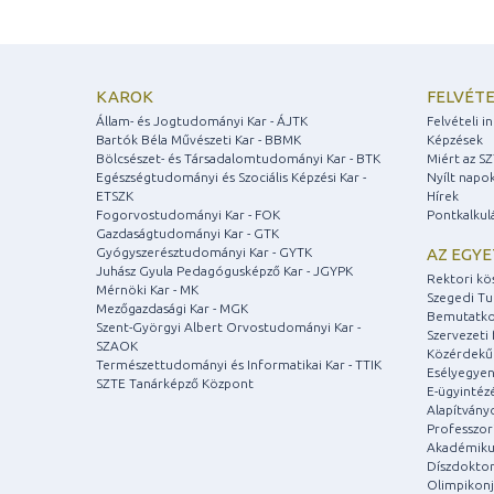
KAROK
FELVÉTE
Állam- és Jogtudományi Kar - ÁJTK
Felvételi 
Bartók Béla Művészeti Kar - BBMK
Képzések
Bölcsészet- és Társadalomtudományi Kar - BTK
Miért az S
Egészségtudományi és Szociális Képzési Kar -
Nyílt napo
ETSZK
Hírek
Fogorvostudományi Kar - FOK
Pontkalkul
Gazdaságtudományi Kar - GTK
Gyógyszerésztudományi Kar - GYTK
AZ EGY
Juhász Gyula Pedagógusképző Kar - JGYPK
Rektori kö
Mérnöki Kar - MK
Szegedi T
Mezőgazdasági Kar - MGK
Bemutatko
Szent-Györgyi Albert Orvostudományi Kar -
Szervezeti 
SZAOK
Közérdekű
Természettudományi és Informatikai Kar - TTIK
Esélyegyen
SZTE Tanárképző Központ
E-ügyintéz
Alapítvány
Professzori
Akadémiku
Díszdoktor
Olimpikonj