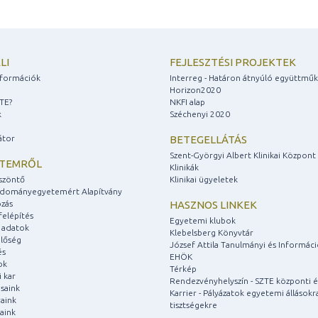
LI
FEJLESZTÉSI PROJEKTEK
információk
Interreg - Határon átnyúló együttmű
Horizon2020
ZTE?
NKFI alap
k
Széchenyi 2020
átor
BETEGELLÁTÁS
Szent-Györgyi Albert Klinikai Központ
ETEMRŐL
Klinikák
szöntő
Klinikai ügyeletek
udományegyetemért Alapítvány
zás
HASZNOS LINKEK
felépítés
Egyetemi klubok
 adatok
Klebelsberg Könyvtár
lőség
József Attila Tanulmányi és Informác
és
EHÖK
ok
Térkép
 kar
Rendezvényhelyszín - SZTE központi é
saink
Karrier - Pályázatok egyetemi állásokr
aink
tisztségekre
aink