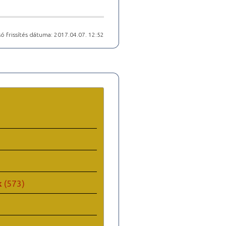
ó frissítés dátuma: 2017.04.07. 12:52
k
(573)