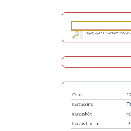
Kérjük, írja be a keresett adat (k
Ciklus:
20
T
Kurzuscím:
Kurzuskód:
NE
Kurzus típusa:
_E