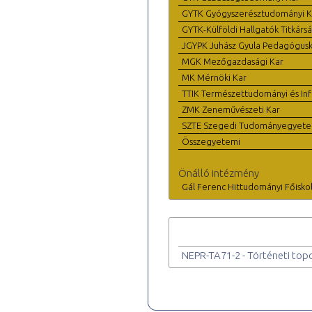
GYTK Gyógyszerésztudományi K
GYTK-Külföldi Hallgatók Titkárs
JGYPK Juhász Gyula Pedagógus
MGK Mezőgazdasági Kar
MK Mérnöki Kar
TTIK Természettudományi és Inf
ZMK Zeneművészeti Kar
SZTE Szegedi Tudományegyet
Összegyetemi
Önálló intézmény
Gál Ferenc Hittudományi Főisko
NEPR-TA71-2 - Történeti top