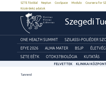
SZTE főoldal
Neptun
CooSpace
Modulo
Coursera for S
Közérdekű adatok
Szegedi T
ONE HEALTH SUMMIT
SZILASSI-POLIÉDER S
EFYE 2026
ALMA MATER
BSJP
ÉLETVÉG
SZTE EÉTK
OTDK37BIOLÓGIA
KUTATÁS
FELVETTEK
KLINIKAI KÖZPON
Tanrend