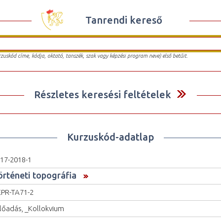
Tanrendi kereső
urzuskód címe, kódja, oktató, tanszék, szak vagy képzési program neve) első betűit.
Részletes keresési feltételek
Kurzuskód-adatlap
17-2018-1
örténeti topográfia
PR-TA71-2
lőadás, _Kollokvium