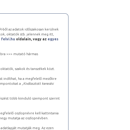
-ből az adatok időszakosan kerülnek
kok, oktatók stb. jelennek meg itt,
a
felvi.hu
oldalain, vagy az
egyes
 jobbra >>> mutató hármas
oktatók, szakok és tanszékek közt.
st indíthat, ha a megfelelő mezőkre
zempontokat a „
Kiválasztott keresési
észést több kiinduló szempont szerint
gfelelő oszlopnévre kell kattintania
lhegy mutatja az oszlopnévben.
s adatlapját mutatják meg. Az ezen