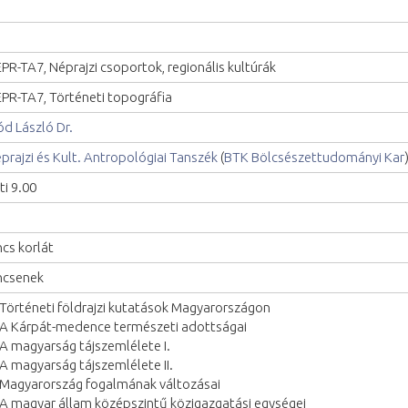
PR-TA7, Néprajzi csoportok, regionális kultúrák
PR-TA7, Történeti topográfia
d László Dr.
prajzi és Kult. Antropológiai Tanszék
(
BTK Bölcsészettudományi Kar
ti 9.00
ncs korlát
ncsenek
 Történeti földrajzi kutatások Magyarországon
 A Kárpát-medence természeti adottságai
 A magyarság tájszemlélete I.
 A magyarság tájszemlélete II.
 Magyarország fogalmának változásai
 A magyar állam középszintű közigazgatási egységei