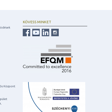
KÖVESS MINKET
ködések
iós Központ
pület
a,