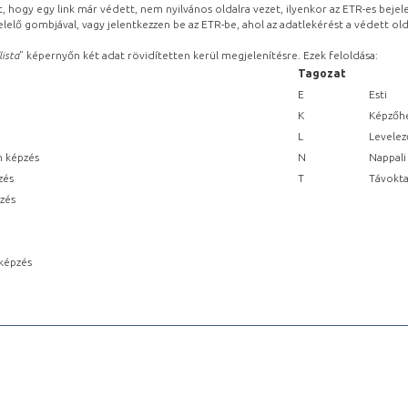
, hogy egy link már védett, nem nyilvános oldalra vezet, ilyenkor az ETR-es beje
lelő gombjával, vagy jelentkezzen be az ETR-be, ahol az adatlekérést a védett olda
lista
” képernyőn két adat rövidítetten kerül megjelenítésre. Ezek feloldása:
Tagozat
E
Esti
K
Képzőhe
L
Levelez
n képzés
N
Nappali
zés
T
Távokta
pzés
képzés