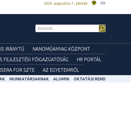
EN
2026. augusztus 7., péntek
S IRÁNYTŰ
NANOMŰANYAG KÖZPONT
ÉS FEJLESZTÉSI FŐIGAZGATÓSÁG
HR PORTÁL
SERA FOR SZTE
AZ EGYETEMRŐL
AK
MUNKATÁRSAKNAK
ALUMNI
OKTATÁSI REND