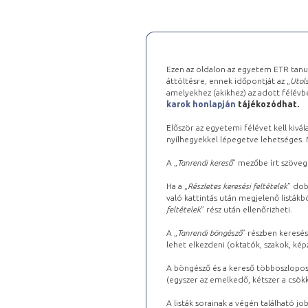
Ezen az oldalon az egyetem ETR tanu
áttöltésre, ennek időpontját az „
Utols
amelyekhez (akikhez) az adott félév
karok honlapján
tájékozódhat.
Először az egyetemi félévet kell kivála
nyílhegyekkel lépegetve lehetséges. Ma
A „
Tanrendi kereső
” mezőbe írt szöveg
Ha a „
Részletes keresési feltételek
” dob
való kattintás után megjelenő listákbó
feltételek
” rész után ellenőrizheti.
A „
Tanrendi böngésző
” részben keresés
lehet elkezdeni (oktatók, szakok, képz
A böngésző és a kereső többoszlopos 
(egyszer az emelkedő, kétszer a csök
A listák sorainak a végén található j