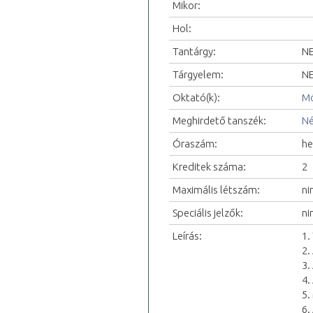
Mikor:
Hol:
Tantárgy:
NE
Tárgyelem:
NE
Oktató(k):
Mó
Meghirdető tanszék:
Né
Óraszám:
he
Kreditek száma:
2
Maximális létszám:
ni
Speciális jelzők:
ni
Leírás:
1.
2.
3.
4.
5.
6.