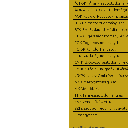
ÁJTK-KT Állam- és Jogtudomány
ÁOK Általános Orvostudományi 
ÁOK-Külföldi Hallgatók Titkársá
BTK Bölcsészettudományi Kar
BTK-BMI Budapest Média Intéze
ETSZK Egészségtudományi és Szo
FOK Fogorvostudományi Kar
FOK-K Külföldi Hallgatók
GTK Gazdaságtudományi Kar
GYTK Gyógyszerésztudományi K
GYTK-Külföldi Hallgatók Titkárs
JGYPK Juhász Gyula Pedagógus
MGK Mezőgazdasági Kar
MK Mérnöki Kar
TTIK Természettudományi és Inf
ZMK Zeneművészeti Kar
SZTE Szegedi Tudományegyet
Összegyetemi
Önálló intézmény