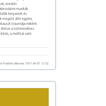
ok, eredeti
zakirodalmi munkák
ődők helyzetét és
k mögött álló egyéni,
okauszt traumája miként
illetve a történtekhez
titás, a múlttal való
ó frissítés dátuma: 2017.04.07. 12:52