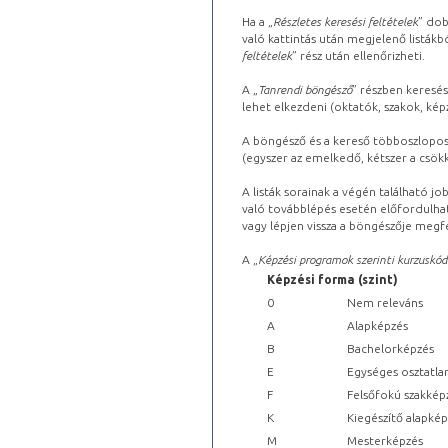
Ha a „
Részletes keresési feltételek
” dob
való kattintás után megjelenő listákbó
feltételek
” rész után ellenőrizheti.
A „
Tanrendi böngésző
” részben keresés
lehet elkezdeni (oktatók, szakok, képz
A böngésző és a kereső többoszlopos 
(egyszer az emelkedő, kétszer a csök
A listák sorainak a végén található j
való továbblépés esetén előfordulhat
vagy lépjen vissza a böngészője megfe
A „
Képzési programok szerinti kurzuskód
Képzési forma (szint)
0
Nem releváns
A
Alapképzés
B
Bachelorképzés
E
Egységes osztatla
F
Felsőfokú szakkép
K
Kiegészítő alapké
M
Mesterképzés