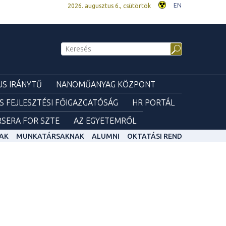
EN
2026. augusztus 6., csütörtök
S IRÁNYTŰ
NANOMŰANYAG KÖZPONT
ÉS FEJLESZTÉSI FŐIGAZGATÓSÁG
HR PORTÁL
SERA FOR SZTE
AZ EGYETEMRŐL
AK
MUNKATÁRSAKNAK
ALUMNI
OKTATÁSI REND