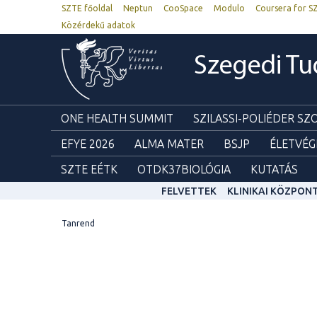
SZTE főoldal
Neptun
CooSpace
Modulo
Coursera for S
Közérdekű adatok
Szegedi T
ONE HEALTH SUMMIT
SZILASSI-POLIÉDER S
EFYE 2026
ALMA MATER
BSJP
ÉLETVÉG
SZTE EÉTK
OTDK37BIOLÓGIA
KUTATÁS
FELVETTEK
KLINIKAI KÖZPON
Tanrend