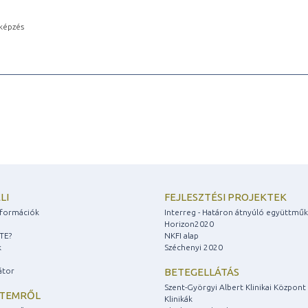
képzés
LI
FEJLESZTÉSI PROJEKTEK
információk
Interreg - Határon átnyúló együttmű
Horizon2020
ZTE?
NKFI alap
k
Széchenyi 2020
átor
BETEGELLÁTÁS
Szent-Györgyi Albert Klinikai Központ
ETEMRŐL
Klinikák