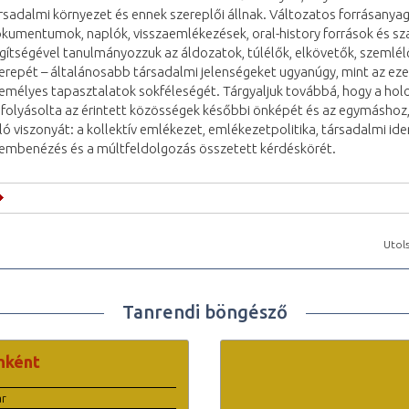
rsadalmi környezet és ennek szereplői állnak. Változatos forrásanyag
kumentumok, naplók, visszaemlékezések, oral-history források és s
gítségével tanulmányozzuk az áldozatok, túlélők, elkövetők, szemlél
erepét – általánosabb társadalmi jelenségeket ugyanúgy, mint az eze
emélyes tapasztalatok sokféleségét. Tárgyaljuk továbbá, hogy a hol
folyásolta az érintett közösségek későbbi önképét és az egymáshoz, 
ló viszonyát: a kollektív emlékezet, emlékezetpolitika, társadalmi iden
embenézés és a múltfeldolgozás összetett kérdéskörét.
Utols
Tanrendi böngésző
nként
ar