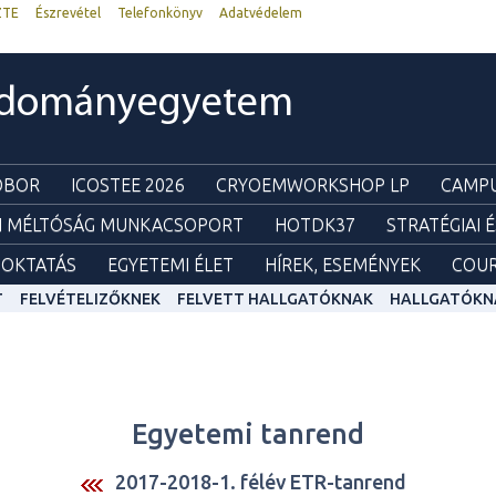
ZTE
Észrevétel
Telefonkönyv
Adatvédelem
udományegyetem
ZOBOR
ICOSTEE 2026
CRYOEMWORKSHOP LP
CAMPU
I MÉLTÓSÁG MUNKACSOPORT
HOTDK37
STRATÉGIAI 
OKTATÁS
EGYETEMI ÉLET
HÍREK, ESEMÉNYEK
COUR
T
FELVÉTELIZŐKNEK
FELVETT HALLGATÓKNAK
HALLGATÓKN
Egyetemi tanrend
2017-2018-1. félév ETR-tanrend