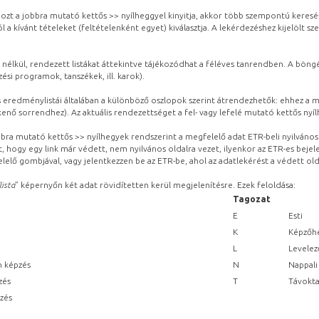
ozt a jobbra mutató kettős >> nyílheggyel kinyitja, akkor több szempontú keresé
l a kívánt tételeket (feltételenként egyet) kiválasztja. A lekérdezéshez kijelölt s
 nélkül, rendezett listákat áttekintve tájékozódhat a féléves tanrendben. A böng
ési programok, tanszékek, ill. karok).
eredménylistái általában a különböző oszlopok szerint átrendezhetők: ehhez a me
kenő sorrendhez). Az aktuális rendezettséget a fel- vagy lefelé mutató kettős nyí
obbra mutató kettős >> nyílhegyek rendszerint a megfelelő adat ETR-beli nyilváno
, hogy egy link már védett, nem nyilvános oldalra vezet, ilyenkor az ETR-es beje
lelő gombjával, vagy jelentkezzen be az ETR-be, ahol az adatlekérést a védett olda
lista
” képernyőn két adat rövidítetten kerül megjelenítésre. Ezek feloldása:
Tagozat
E
Esti
K
Képzőhe
L
Levelez
n képzés
N
Nappali
zés
T
Távokta
pzés