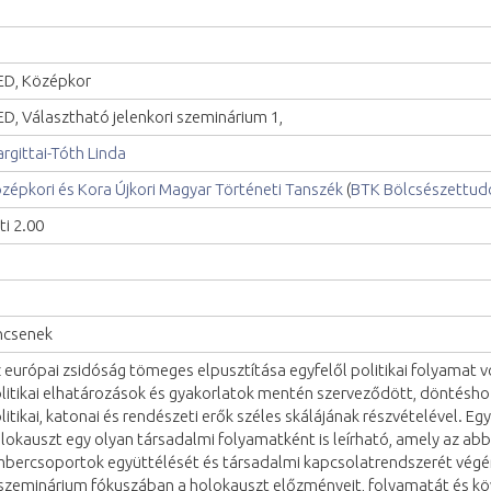
D, Középkor
D, Választható jelenkori szeminárium 1,
rgittai-Tóth Linda
zépkori és Kora Újkori Magyar Történeti Tanszék
(
BTK Bölcsészettud
ti 2.00
ncsenek
 európai zsidóság tömeges elpusztítása egyfelől politikai folyamat vo
litikai elhatározások és gyakorlatok mentén szerveződött, döntésho
litikai, katonai és rendészeti erők széles skálájának részvételével. 
lokauszt egy olyan társadalmi folyamatként is leírható, amely az abb
bercsoportok együttélését és társadalmi kapcsolatrendszerét végér
szeminárium fókuszában a holokauszt előzményeit, folyamatát és k