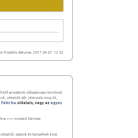
ó frissítés dátuma: 2017.04.07. 12:52
-ből az adatok időszakosan kerülnek
kok, oktatók stb. jelennek meg itt,
a
felvi.hu
oldalain, vagy az
egyes
 jobbra >>> mutató hármas
oktatók, szakok és tanszékek közt.