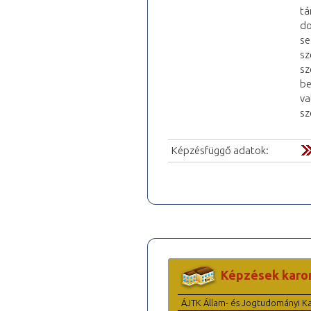
tá
do
se
sz
sz
be
va
sz
Képzésfüggő adatok:
Képzések karo
ÁJTK Állam- és Jogtudományi K