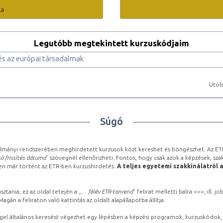
la
Legutóbb megtekintett kurzuskódjaim
és az európai társadalmak
Utols
Súgó
lmányi rendszerében meghirdetett kurzusok közt kereshet és böngészhet. Az ETR
ó frissítés dátuma
” szövegnél ellenőrizheti. Fontos, hogy csak azok a képzések, sza
ben már történt az ETR-ben kurzushirdetés.
A teljes egyetemi szakkínálatról 
sztania, ez az oldal tetején a „
… félév ETR-tanrend
” felirat melletti balra <<<, ill.
gán a feliraton való kattintás az oldalt alapállapotba állítja.
gel általános keresést végezhet egy lépésben a képzési programok, kurzuskódok, 