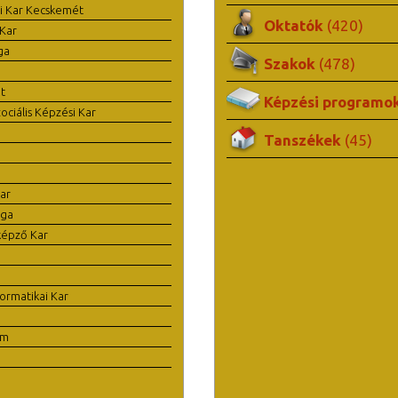
i Kar Kecskemét
Oktatók
(420)
Kar
ga
Szakok
(478)
t
Képzési programo
ciális Képzési Kar
Tanszékek
(45)
ar
ága
képző Kar
ormatikai Kar
em