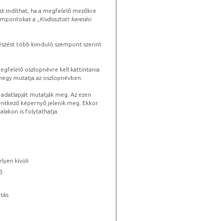
st indíthat, ha a megfelelő mezőkre
zempontokat a „
Kiválasztott keresési
észést több kiinduló szempont szerint
gfelelő oszlopnévre kell kattintania
lhegy mutatja az oszlopnévben.
s adatlapját mutatják meg. Az ezen
lentkező képernyő jelenik meg. Ekkor
lakon is folytathatja.
lyen kívüli
ő
tás