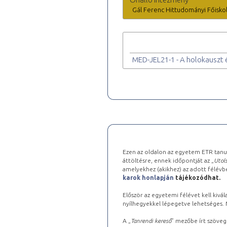
Gál Ferenc Hittudományi Főisko
MED-JEL21-1 - A holokauszt 
Ezen az oldalon az egyetem ETR tanu
áttöltésre, ennek időpontját az „
Utols
amelyekhez (akikhez) az adott félév
karok honlapján
tájékozódhat.
Először az egyetemi félévet kell kivála
nyílhegyekkel lépegetve lehetséges. Ma
A „
Tanrendi kereső
” mezőbe írt szöveg