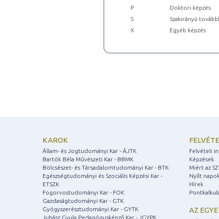
P
Doktori képzés
S
Szakirányú tovább
X
Egyéb képzés
KAROK
FELVÉTE
Állam- és Jogtudományi Kar - ÁJTK
Felvételi 
Bartók Béla Művészeti Kar - BBMK
Képzések
Bölcsészet- és Társadalomtudományi Kar - BTK
Miért az S
Egészségtudományi és Szociális Képzési Kar -
Nyílt napo
ETSZK
Hírek
Fogorvostudományi Kar - FOK
Pontkalkul
Gazdaságtudományi Kar - GTK
Gyógyszerésztudományi Kar - GYTK
AZ EGY
Juhász Gyula Pedagógusképző Kar - JGYPK