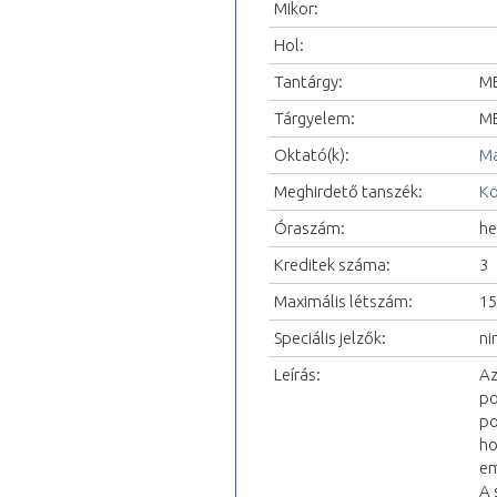
Mikor:
Hol:
Tantárgy:
ME
Tárgyelem:
ME
Oktató(k):
Ma
Meghirdető tanszék:
Kö
Óraszám:
he
Kreditek száma:
3
Maximális létszám:
15
Speciális jelzők:
ni
Leírás:
Az
po
po
ho
em
A 