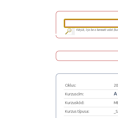
Kérjük, írja be a keresett adat (k
Ciklus:
20
A
Kurzuscím:
Kurzuskód:
ME
Kurzus típusa:
_S