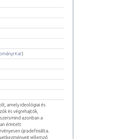
ományi Kar
)
lt, amely ideológiai és
zók és végrehajtók,
Egyszersmind azonban a
an érintett
vényesen újradefiniálta.
övetkezményeit jellemző