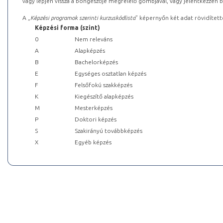
vagy lépjen vissza a böngészője megfelelő gombjával, vagy jelentkezzen be
A „
Képzési programok szerinti kurzuskódlista
” képernyőn két adat rövidített
Képzési forma (szint)
0
Nem releváns
A
Alapképzés
B
Bachelorképzés
E
Egységes osztatlan képzés
F
Felsőfokú szakképzés
K
Kiegészítő alapképzés
M
Mesterképzés
P
Doktori képzés
S
Szakirányú továbbképzés
X
Egyéb képzés