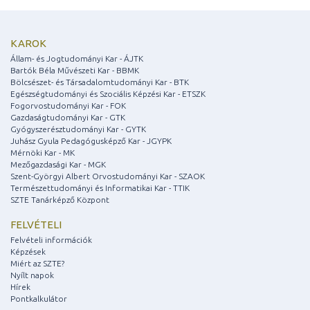
KAROK
Állam- és Jogtudományi Kar - ÁJTK
Bartók Béla Művészeti Kar - BBMK
Bölcsészet- és Társadalomtudományi Kar - BTK
Egészségtudományi és Szociális Képzési Kar - ETSZK
Fogorvostudományi Kar - FOK
Gazdaságtudományi Kar - GTK
Gyógyszerésztudományi Kar - GYTK
Juhász Gyula Pedagógusképző Kar - JGYPK
Mérnöki Kar - MK
Mezőgazdasági Kar - MGK
Szent-Györgyi Albert Orvostudományi Kar - SZAOK
Természettudományi és Informatikai Kar - TTIK
SZTE Tanárképző Központ
FELVÉTELI
Felvételi információk
Képzések
Miért az SZTE?
Nyílt napok
Hírek
Pontkalkulátor