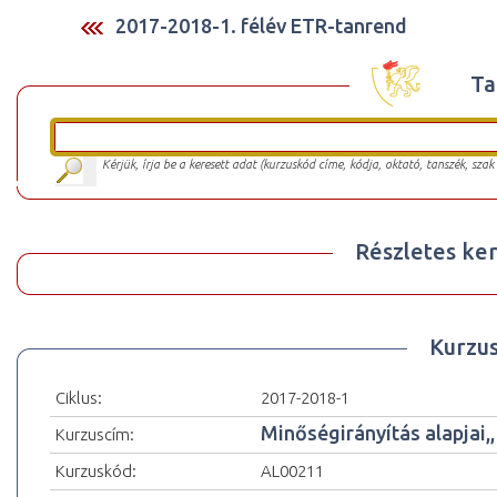
2017-2018-1. félév ETR-tanrend
Ta
Kérjük, írja be a keresett adat (kurzuskód címe, kódja, oktató, tanszék, szak
Részletes ker
Kurzu
Ciklus:
2017-2018-1
Minőségirányítás alapjai,
Kurzuscím:
Kurzuskód:
AL00211