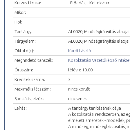
Kurzus típusa:
_Előadás, _Kollokvium
Mikor:
Hol:
Tantárgy:
AL0020, Minőségirányítás alapja
Tárgyelem:
AL0020, Minőségirányítás alapja
Oktató(k):
Kurdi László
Meghirdető tanszék:
Közoktatási Vezetőképző Intéze
Óraszám:
félévre 10.00
Kreditek száma:
3
Maximális létszám:
nincs korlát
Speciális jelzők:
nincsenek
Leírás:
A tantárgy tanításának célja
A közoktatási rendszerben, az 
elméleti ismeretek - modellek, 
A minőség, minőségbiztosítás, 