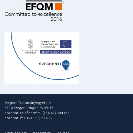
Szegedi Tudományegyetem
6720 Szeged, Dugonics tér 13.
Központi telefonszám: (+36-62) 544-000
Központi fax: (+36-62) 546-371
Adatvédelem
Impresszum
Segítség