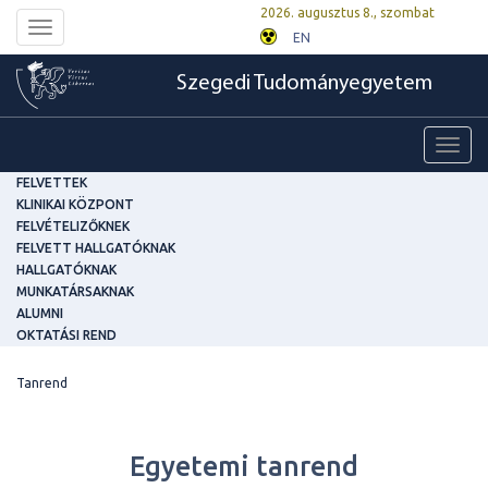
2026. augusztus 8., szombat
Toggle
EN
navigation
Szegedi Tudományegyetem
Toggl
navig
FELVETTEK
KLINIKAI KÖZPONT
FELVÉTELIZŐKNEK
FELVETT HALLGATÓKNAK
HALLGATÓKNAK
MUNKATÁRSAKNAK
ALUMNI
OKTATÁSI REND
Tanrend
Egyetemi tanrend