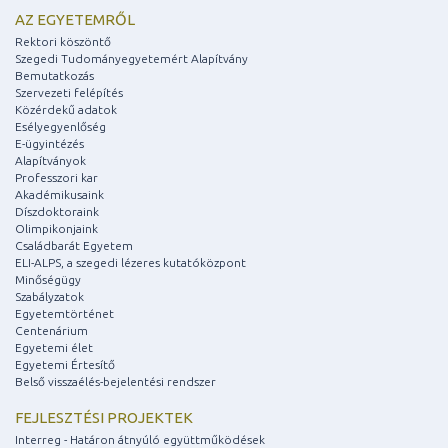
AZ EGYETEMRŐL
Rektori köszöntő
Szegedi Tudományegyetemért Alapítvány
Bemutatkozás
Szervezeti felépítés
Közérdekű adatok
Esélyegyenlőség
E-ügyintézés
Alapítványok
Professzori kar
Akadémikusaink
Díszdoktoraink
Olimpikonjaink
Családbarát Egyetem
ELI-ALPS, a szegedi lézeres kutatóközpont
Minőségügy
Szabályzatok
Egyetemtörténet
Centenárium
Egyetemi élet
Egyetemi Értesítő
Belső visszaélés-bejelentési rendszer
FEJLESZTÉSI PROJEKTEK
Interreg - Határon átnyúló együttműködések