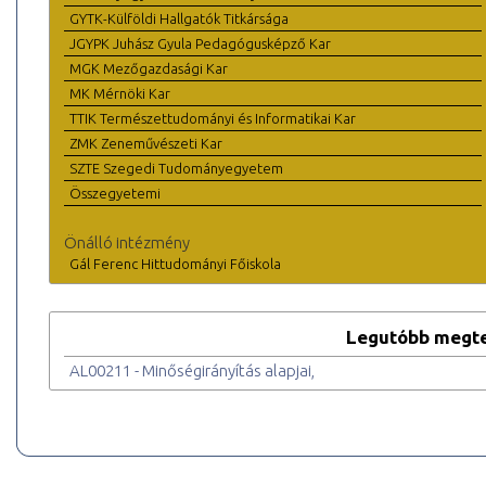
GYTK-Külföldi Hallgatók Titkársága
JGYPK Juhász Gyula Pedagógusképző Kar
MGK Mezőgazdasági Kar
MK Mérnöki Kar
TTIK Természettudományi és Informatikai Kar
ZMK Zeneművészeti Kar
SZTE Szegedi Tudományegyetem
Összegyetemi
Önálló intézmény
Gál Ferenc Hittudományi Főiskola
Legutóbb megte
AL00211 - Minőségirányítás alapjai,