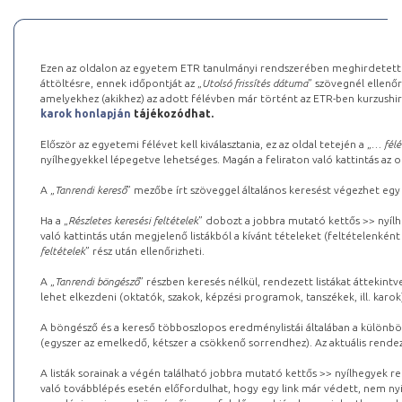
Ezen az oldalon az egyetem ETR tanulmányi rendszerében meghirdetett k
áttöltésre, ennek időpontját az „
Utolsó frissítés dátuma
” szövegnél ellenőr
amelyekhez (akikhez) az adott félévben már történt az ETR-ben kurzushi
karok honlapján
tájékozódhat.
Először az egyetemi félévet kell kiválasztania, ez az oldal tetején a „
… félé
nyílhegyekkel lépegetve lehetséges. Magán a feliraton való kattintás az old
A „
Tanrendi kereső
” mezőbe írt szöveggel általános keresést végezhet egy
Ha a „
Részletes keresési feltételek
” dobozt a jobbra mutató kettős >> nyílh
való kattintás után megjelenő listákból a kívánt tételeket (feltételenként
feltételek
” rész után ellenőrizheti.
A „
Tanrendi böngésző
” részben keresés nélkül, rendezett listákat áttekin
lehet elkezdeni (oktatók, szakok, képzési programok, tanszékek, ill. karok
A böngésző és a kereső többoszlopos eredménylistái általában a különböz
(egyszer az emelkedő, kétszer a csökkenő sorrendhez). Az aktuális rendez
A listák sorainak a végén található jobbra mutató kettős >> nyílhegyek r
való továbblépés esetén előfordulhat, hogy egy link már védett, nem nyi