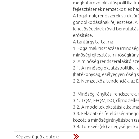
meghatározó oktatáspolitikai k
fejlesztésének nemzetközi és haz
A fogalmak, rendszerek struktúr
gondolkodásának fejlesztése. A 
lehetőségeinek rövid bemutatásá
erősítése.
A tantárgy tartalma
1. Fogalmak tisztázása (minőség
minőségfejlesztés, minőségirányí
2. A minőség rendszeralakító sz
2.1. A minőség oktatáspolitikai
(hatékonyság, esélyegyenlőség s
2.2. Nemzetközi tendenciák, az E
3. Minőségirányítási rendszerek,
3.1. TQM, EFQM, ISO, díjmodelle
3.2. A modellek oktatási alkalm
3.3. Feladat- és felelősség-mego
között a minőségirányításban (s
3.4. Törekvés(ek) az egységes kö
Képzésfüggő adatok: