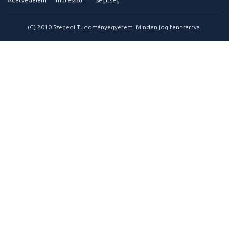
(C) 2010 Szegedi Tudományegyetem. Minden jog fenntartva.