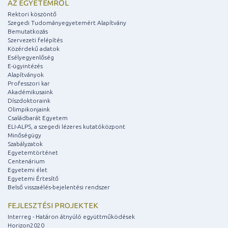
AZ EGYETEMRŐL
Rektori köszöntő
Szegedi Tudományegyetemért Alapítvány
Bemutatkozás
Szervezeti felépítés
Közérdekű adatok
Esélyegyenlőség
E-ügyintézés
Alapítványok
Professzori kar
Akadémikusaink
Díszdoktoraink
Olimpikonjaink
Családbarát Egyetem
ELI-ALPS, a szegedi lézeres kutatóközpont
Minőségügy
Szabályzatok
Egyetemtörténet
Centenárium
Egyetemi élet
Egyetemi Értesítő
Belső visszaélés-bejelentési rendszer
FEJLESZTÉSI PROJEKTEK
Interreg - Határon átnyúló együttműködések
Horizon2020