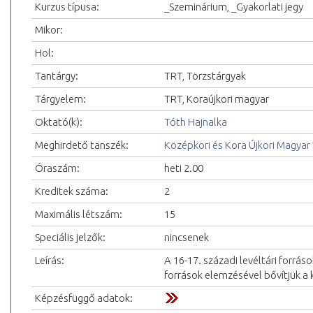
Kurzus típusa:
_Szeminárium, _Gyakorlati jegy
Mikor:
Hol:
Tantárgy:
TRT, Törzstárgyak
Tárgyelem:
TRT, Koraújkori magyar
Oktató(k):
Tóth Hajnalka
Meghirdető tanszék:
Középkori és Kora Újkori Magyar
Óraszám:
heti 2.00
Kreditek száma:
2
Maximális létszám:
15
Speciális jelzők:
nincsenek
Leírás:
A 16-17. századi levéltári forrás
források elemzésével bővítjük a
Képzésfüggő adatok: