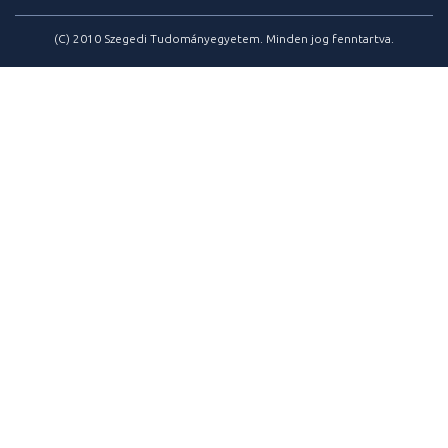
(C) 2010 Szegedi Tudományegyetem. Minden jog fenntartva.