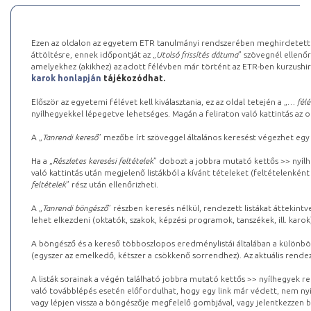
Ezen az oldalon az egyetem ETR tanulmányi rendszerében meghirdetett k
áttöltésre, ennek időpontját az „
Utolsó frissítés dátuma
” szövegnél ellenőr
amelyekhez (akikhez) az adott félévben már történt az ETR-ben kurzushi
karok honlapján
tájékozódhat.
Először az egyetemi félévet kell kiválasztania, ez az oldal tetején a „
… félé
nyílhegyekkel lépegetve lehetséges. Magán a feliraton való kattintás az old
A „
Tanrendi kereső
” mezőbe írt szöveggel általános keresést végezhet egy
Ha a „
Részletes keresési feltételek
” dobozt a jobbra mutató kettős >> nyílh
való kattintás után megjelenő listákból a kívánt tételeket (feltételenként
feltételek
” rész után ellenőrizheti.
A „
Tanrendi böngésző
” részben keresés nélkül, rendezett listákat áttekin
lehet elkezdeni (oktatók, szakok, képzési programok, tanszékek, ill. karok
A böngésző és a kereső többoszlopos eredménylistái általában a különböz
(egyszer az emelkedő, kétszer a csökkenő sorrendhez). Az aktuális rendez
A listák sorainak a végén található jobbra mutató kettős >> nyílhegyek r
való továbblépés esetén előfordulhat, hogy egy link már védett, nem nyi
vagy lépjen vissza a böngészője megfelelő gombjával, vagy jelentkezzen be