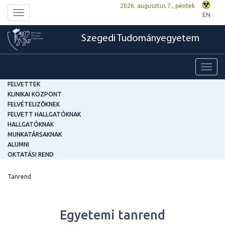
2026. augusztus 7., péntek
Toggle
EN
navigation
Szegedi Tudományegyetem
Toggl
navig
FELVETTEK
KLINIKAI KÖZPONT
FELVÉTELIZŐKNEK
FELVETT HALLGATÓKNAK
HALLGATÓKNAK
MUNKATÁRSAKNAK
ALUMNI
OKTATÁSI REND
Tanrend
Egyetemi tanrend