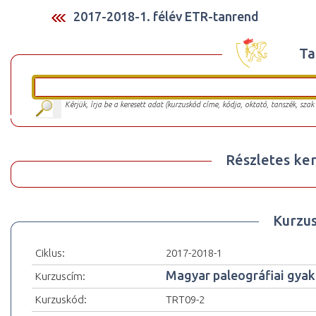
2017-2018-1. félév ETR-tanrend
Ta
Kérjük, írja be a keresett adat (kurzuskód címe, kódja, oktató, tanszék, szak
Részletes ker
Kurzu
Ciklus:
2017-2018-1
Magyar paleográfiai gyako
Kurzuscím:
Kurzuskód:
TRT09-2