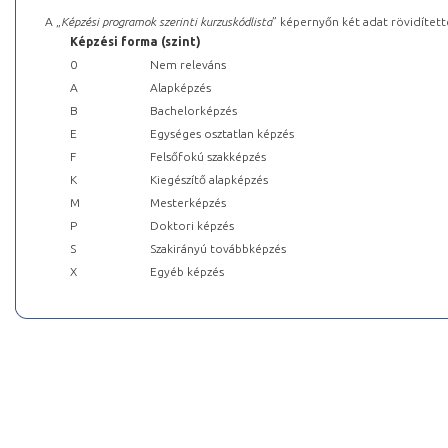
A „
Képzési programok szerinti kurzuskódlista
” képernyőn két adat rövidített
Képzési forma (szint)
0
Nem releváns
A
Alapképzés
B
Bachelorképzés
E
Egységes osztatlan képzés
F
Felsőfokú szakképzés
K
Kiegészítő alapképzés
M
Mesterképzés
P
Doktori képzés
S
Szakirányú továbbképzés
X
Egyéb képzés