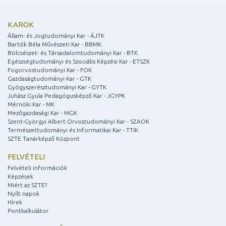
KAROK
Állam- és Jogtudományi Kar - ÁJTK
Bartók Béla Művészeti Kar - BBMK
Bölcsészet- és Társadalomtudományi Kar - BTK
Egészségtudományi és Szociális Képzési Kar - ETSZK
Fogorvostudományi Kar - FOK
Gazdaságtudományi Kar - GTK
Gyógyszerésztudományi Kar - GYTK
Juhász Gyula Pedagógusképző Kar - JGYPK
Mérnöki Kar - MK
Mezőgazdasági Kar - MGK
Szent-Györgyi Albert Orvostudományi Kar - SZAOK
Természettudományi és Informatikai Kar - TTIK
SZTE Tanárképző Központ
FELVÉTELI
Felvételi információk
Képzések
Miért az SZTE?
Nyílt napok
Hírek
Pontkalkulátor