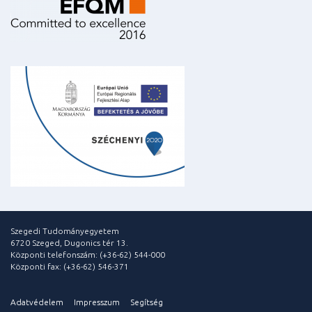
Szegedi Tudományegyetem
6720 Szeged, Dugonics tér 13.
Központi telefonszám: (+36-62) 544-000
Központi fax: (+36-62) 546-371
Adatvédelem
Impresszum
Segítség