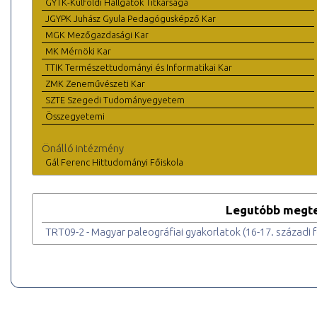
GYTK-Külföldi Hallgatók Titkársága
JGYPK Juhász Gyula Pedagógusképző Kar
MGK Mezőgazdasági Kar
MK Mérnöki Kar
TTIK Természettudományi és Informatikai Kar
ZMK Zeneművészeti Kar
SZTE Szegedi Tudományegyetem
Összegyetemi
Önálló intézmény
Gál Ferenc Hittudományi Főiskola
Legutóbb megte
TRT09-2 - Magyar paleográfiai gyakorlatok (16-17. századi 