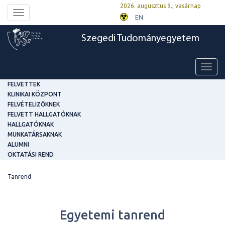
2026. augusztus 9., vasárnap
Toggle
EN
navigation
Szegedi Tudományegyetem
Toggl
navig
FELVETTEK
KLINIKAI KÖZPONT
FELVÉTELIZŐKNEK
FELVETT HALLGATÓKNAK
HALLGATÓKNAK
MUNKATÁRSAKNAK
ALUMNI
OKTATÁSI REND
Tanrend
Egyetemi tanrend