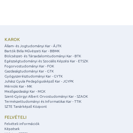
KAROK
Állam- és Jogtudományi Kar - ÁJTK
Bartók Béla Művészeti Kar - BBMK
Bölcsészet- és Társadalomtudományi Kar - BTK
Egészségtudományi és Szociális Képzési Kar - ETSZK
Fogorvostudományi Kar - FOK
Gazdaságtudományi Kar - GTK
Gyógyszerésztudományi Kar - GYTK
Juhász Gyula Pedagógusképző Kar - JGYPK
Mérnöki Kar - MK
Mezőgazdasági Kar - MGK
Szent-Györgyi Albert Orvostudományi Kar - SZAOK
Természettudományi és Informatikai Kar - TTIK
SZTE Tanárképző Központ
FELVÉTELI
Felvételi információk
Képzések