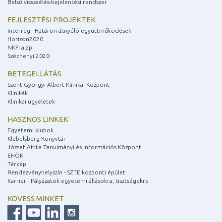
Belső visszaélés-bejelentési rendszer
FEJLESZTÉSI PROJEKTEK
Interreg - Határon átnyúló együttműködések
Horizon2020
NKFI alap
Széchenyi 2020
BETEGELLÁTÁS
Szent-Györgyi Albert Klinikai Központ
Klinikák
Klinikai ügyeletek
HASZNOS LINKEK
Egyetemi klubok
Klebelsberg Könyvtár
József Attila Tanulmányi és Információs Központ
EHÖK
Térkép
Rendezvényhelyszín - SZTE központi épület
Karrier - Pályázatok egyetemi állásokra, tisztségekre
KÖVESS MINKET