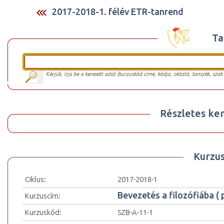
2017-2018-1. félév ETR-tanrend
Ta
Kérjük, írja be a keresett adat (kurzuskód címe, kódja, oktató, tanszék, szak
Részletes ker
Kurzu
Ciklus:
2017-2018-1
Bevezetés a filozófiába (
Kurzuscím:
Kurzuskód:
SZB-A-11-1