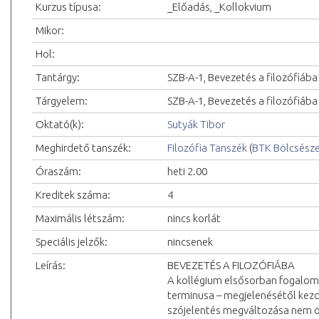
Kurzus típusa:
_Előadás, _Kollokvium
Mikor:
Hol:
Tantárgy:
SZB-A-1, Bevezetés a filozófiába
Tárgyelem:
SZB-A-1, Bevezetés a filozófiába
Oktató(k):
Sutyák Tibor
Meghirdető tanszék:
Filozófia Tanszék
(
BTK Bölcsész
Óraszám:
heti 2.00
Kreditek száma:
4
Maximális létszám:
nincs korlát
Speciális jelzők:
nincsenek
Leírás:
BEVEZETÉS A FILOZÓFIÁBA
A kollégium elsősorban fogalomtö
terminusa – megjelenésétől kezd
szójelentés megváltozása nem ö