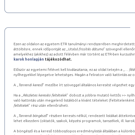
Ezen az oldalon az egyetem ETR tanulmányi rendszerében meghirdetett k
áttöltésre, ennek időpontját az „
Utolsó frissítés dátuma
” szövegnél ellenőr
amelyekhez (akikhez) az adott félévben már történt az ETR-ben kurzushi
karok honlapján
tájékozódhat.
Először az egyetemi félévet kell kiválasztania, ez az oldal tetején a „
… félé
nyílhegyekkel lépegetve lehetséges. Magán a feliraton való kattintás az old
A „
Tanrendi kereső
” mezőbe írt szöveggel általános keresést végezhet egy
Ha a „
Részletes keresési feltételek
” dobozt a jobbra mutató kettős >> nyílh
való kattintás után megjelenő listákból a kívánt tételeket (feltételenként
feltételek
” rész után ellenőrizheti.
A „
Tanrendi böngésző
” részben keresés nélkül, rendezett listákat áttekin
lehet elkezdeni (oktatók, szakok, képzési programok, tanszékek, ill. karok
A böngésző és a kereső többoszlopos eredménylistái általában a különböz