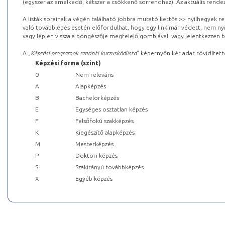
(egyszer az emelkedő, kétszer a csökkenő sorrendhez). Az aktuális rendez
A listák sorainak a végén található jobbra mutató kettős >> nyílhegyek r
való továbblépés esetén előfordulhat, hogy egy link már védett, nem nyi
vagy lépjen vissza a böngészője megfelelő gombjával, vagy jelentkezzen be
A „
Képzési programok szerinti kurzuskódlista
” képernyőn két adat rövidített
Képzési forma (szint)
0
Nem releváns
A
Alapképzés
B
Bachelorképzés
E
Egységes osztatlan képzés
F
Felsőfokú szakképzés
K
Kiegészítő alapképzés
M
Mesterképzés
P
Doktori képzés
S
Szakirányú továbbképzés
X
Egyéb képzés