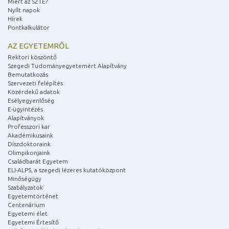
Miért az SZTE?
Nyílt napok
Hírek
Pontkalkulátor
AZ EGYETEMRŐL
Rektori köszöntő
Szegedi Tudományegyetemért Alapítvány
Bemutatkozás
Szervezeti felépítés
Közérdekű adatok
Esélyegyenlőség
E-ügyintézés
Alapítványok
Professzori kar
Akadémikusaink
Díszdoktoraink
Olimpikonjaink
Családbarát Egyetem
ELI-ALPS, a szegedi lézeres kutatóközpont
Minőségügy
Szabályzatok
Egyetemtörténet
Centenárium
Egyetemi élet
Egyetemi Értesítő