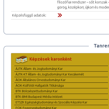
filozófiai rendszer – sőt korszak
görög, középkori, újkori és mode
Képzésfüggő adatok:
Tanre
Képzések karonként
ÁJTK Állam- és Jogtudományi Kar
ÁJTK-KT Állam- és Jogtudományi Kar Kecskemét
ÁOK Általános Orvostudományi Kar
ÁOK-Külföldi Hallgatók Titkársága
BTK Bölcsészettudományi Kar
BTK-BMI Budapest Média Intézet
ETSZK Egészségtudományi és Szociális Képzési Kar
FOK Fogorvostudományi Kar