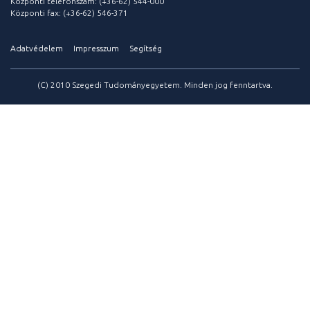
Központi telefonszám: (+36-62) 544-000
Központi fax: (+36-62) 546-371
Adatvédelem
Impresszum
Segítség
(C) 2010 Szegedi Tudományegyetem. Minden jog fenntartva.