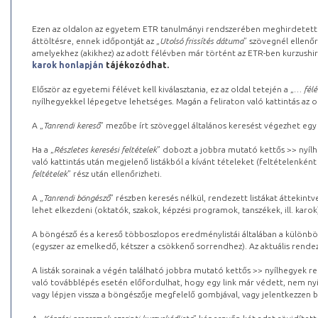
Ezen az oldalon az egyetem ETR tanulmányi rendszerében meghirdetett k
áttöltésre, ennek időpontját az „
Utolsó frissítés dátuma
” szövegnél ellenőr
amelyekhez (akikhez) az adott félévben már történt az ETR-ben kurzushi
karok honlapján
tájékozódhat.
Először az egyetemi félévet kell kiválasztania, ez az oldal tetején a „
… félé
nyílhegyekkel lépegetve lehetséges. Magán a feliraton való kattintás az old
A „
Tanrendi kereső
” mezőbe írt szöveggel általános keresést végezhet egy
Ha a „
Részletes keresési feltételek
” dobozt a jobbra mutató kettős >> nyílh
való kattintás után megjelenő listákból a kívánt tételeket (feltételenként
feltételek
” rész után ellenőrizheti.
A „
Tanrendi böngésző
” részben keresés nélkül, rendezett listákat áttekin
lehet elkezdeni (oktatók, szakok, képzési programok, tanszékek, ill. karok
A böngésző és a kereső többoszlopos eredménylistái általában a különböz
(egyszer az emelkedő, kétszer a csökkenő sorrendhez). Az aktuális rendez
A listák sorainak a végén található jobbra mutató kettős >> nyílhegyek r
való továbblépés esetén előfordulhat, hogy egy link már védett, nem nyi
vagy lépjen vissza a böngészője megfelelő gombjával, vagy jelentkezzen be