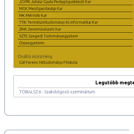
JGYPK Juhász Gyula Pedagógusképző Kar
MGK Mezőgazdasági Kar
MK Mérnöki Kar
TTIK Természettudományi és Informatikai Kar
ZMK Zeneművészeti Kar
SZTE Szegedi Tudományegyetem
Összegyetemi
Önálló intézmény
Gál Ferenc Hittudományi Főiskola
Legutóbb megte
TÖBALSZ-6 - Szakdolgozó szeminárium