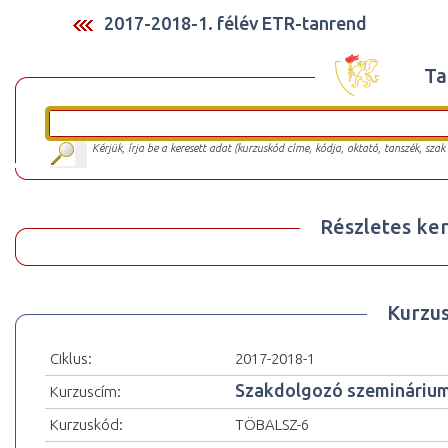
2017-2018-1. félév ETR-tanrend
Ta
Kérjük, írja be a keresett adat (kurzuskód címe, kódja, oktató, tanszék, szak
Részletes ker
Kurzu
Ciklus:
2017-2018-1
Szakdolgozó szemináriu
Kurzuscím:
Kurzuskód:
TÖBALSZ-6