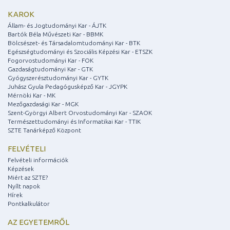
KAROK
Állam- és Jogtudományi Kar - ÁJTK
Bartók Béla Művészeti Kar - BBMK
Bölcsészet- és Társadalomtudományi Kar - BTK
Egészségtudományi és Szociális Képzési Kar - ETSZK
Fogorvostudományi Kar - FOK
Gazdaságtudományi Kar - GTK
Gyógyszerésztudományi Kar - GYTK
Juhász Gyula Pedagógusképző Kar - JGYPK
Mérnöki Kar - MK
Mezőgazdasági Kar - MGK
Szent-Györgyi Albert Orvostudományi Kar - SZAOK
Természettudományi és Informatikai Kar - TTIK
SZTE Tanárképző Központ
FELVÉTELI
Felvételi információk
Képzések
Miért az SZTE?
Nyílt napok
Hírek
Pontkalkulátor
AZ EGYETEMRŐL