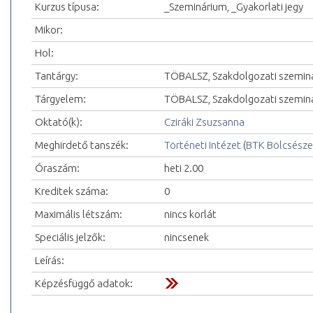
Kurzus típusa:
_Szeminárium, _Gyakorlati jegy
Mikor:
Hol:
Tantárgy:
TÖBALSZ, Szakdolgozati szemin
Tárgyelem:
TÖBALSZ, Szakdolgozati szemin
Oktató(k):
Cziráki Zsuzsanna
Meghirdető tanszék:
Történeti Intézet
(
BTK Bölcsésze
Óraszám:
heti 2.00
Kreditek száma:
0
Maximális létszám:
nincs korlát
Speciális jelzők:
nincsenek
Leírás:
Képzésfüggő adatok: