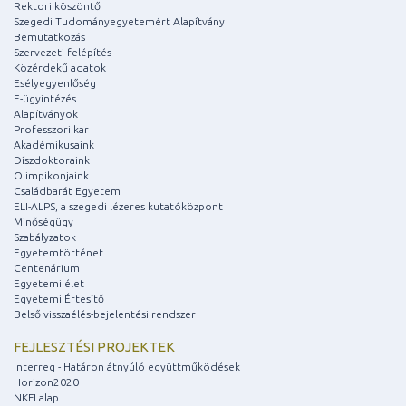
Rektori köszöntő
Szegedi Tudományegyetemért Alapítvány
Bemutatkozás
Szervezeti felépítés
Közérdekű adatok
Esélyegyenlőség
E-ügyintézés
Alapítványok
Professzori kar
Akadémikusaink
Díszdoktoraink
Olimpikonjaink
Családbarát Egyetem
ELI-ALPS, a szegedi lézeres kutatóközpont
Minőségügy
Szabályzatok
Egyetemtörténet
Centenárium
Egyetemi élet
Egyetemi Értesítő
Belső visszaélés-bejelentési rendszer
FEJLESZTÉSI PROJEKTEK
Interreg - Határon átnyúló együttműködések
Horizon2020
NKFI alap