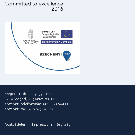
Szegedi Tudományegyetem
6720 Szeged, Dugonics tér 13.
Központi telefonszám: (+36-62) 544-000
Központi fax: (+36-62) 546-371
Adatvédelem
Impresszum
Segítség