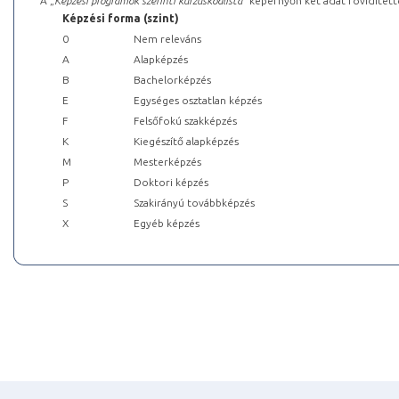
A „
Képzési programok szerinti kurzuskódlista
” képernyőn két adat rövidített
Képzési forma (szint)
0
Nem releváns
A
Alapképzés
B
Bachelorképzés
E
Egységes osztatlan képzés
F
Felsőfokú szakképzés
K
Kiegészítő alapképzés
M
Mesterképzés
P
Doktori képzés
S
Szakirányú továbbképzés
X
Egyéb képzés