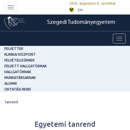
2026. augusztus 8., szombat
Toggle
EN
navigation
Szegedi Tudományegyetem
Toggl
navig
FELVETTEK
KLINIKAI KÖZPONT
FELVÉTELIZŐKNEK
FELVETT HALLGATÓKNAK
HALLGATÓKNAK
MUNKATÁRSAKNAK
ALUMNI
OKTATÁSI REND
Tanrend
Egyetemi tanrend